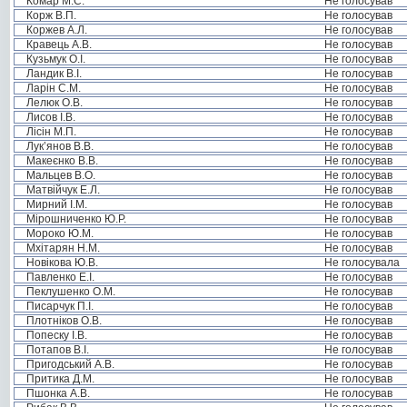
Комар М.С.
Не голосував
Корж В.П.
Не голосував
Коржев А.Л.
Не голосував
Кравець А.В.
Не голосував
Кузьмук О.І.
Не голосував
Ландик В.І.
Не голосував
Ларін С.М.
Не голосував
Лелюк О.В.
Не голосував
Лисов І.В.
Не голосував
Лісін М.П.
Не голосував
Лук’янов В.В.
Не голосував
Макеєнко В.В.
Не голосував
Мальцев В.О.
Не голосував
Матвійчук Е.Л.
Не голосував
Мирний І.М.
Не голосував
Мірошниченко Ю.Р.
Не голосував
Мороко Ю.М.
Не голосував
Мхітарян Н.М.
Не голосував
Новікова Ю.В.
Не голосувала
Павленко Е.І.
Не голосував
Пеклушенко О.М.
Не голосував
Писарчук П.І.
Не голосував
Плотніков О.В.
Не голосував
Попеску І.В.
Не голосував
Потапов В.І.
Не голосував
Пригодський А.В.
Не голосував
Притика Д.М.
Не голосував
Пшонка А.В.
Не голосував