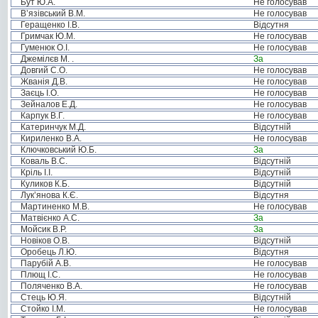
Бут Ю.А.
Не голосував
В’язівський В.М.
Не голосував
Геращенко І.В.
Відсутня
Гримчак Ю.М.
Не голосував
Гуменюк О.І.
Не голосував
Джемілєв М. .
За
Довгий С.О.
Не голосував
Жванія Д.В.
Не голосував
Заєць І.О.
Не голосував
Зейналов Е.Д.
Не голосував
Карпук В.Г.
Не голосував
Катеринчук М.Д.
Відсутній
Кириленко В.А.
Не голосував
Ключковський Ю.Б.
За
Коваль В.С.
Відсутній
Кріль І.І.
Відсутній
Куликов К.Б.
Відсутній
Лук’янова К.Є.
Відсутня
Мартиненко М.В.
Не голосував
Матвієнко А.С.
За
Мойсик В.Р.
За
Новіков О.В.
Відсутній
Оробець Л.Ю.
Відсутня
Парубій А.В.
Не голосував
Плющ І.С.
Не голосував
Поляченко В.А.
Не голосував
Стець Ю.Я.
Відсутній
Стойко І.М.
Не голосував