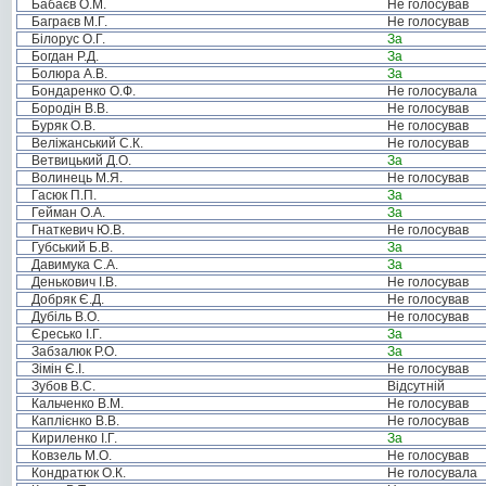
Бабаєв О.М.
Не голосував
Баграєв М.Г.
Не голосував
Білорус О.Г.
За
Богдан Р.Д.
За
Болюра А.В.
За
Бондаренко О.Ф.
Не голосувала
Бородін В.В.
Не голосував
Буряк О.В.
Не голосував
Веліжанський С.К.
Не голосував
Ветвицький Д.О.
За
Волинець М.Я.
Не голосував
Гасюк П.П.
За
Гейман О.А.
За
Гнаткевич Ю.В.
Не голосував
Губський Б.В.
За
Давимука С.А.
За
Денькович І.В.
Не голосував
Добряк Є.Д.
Не голосував
Дубіль В.О.
Не голосував
Єресько І.Г.
За
Забзалюк Р.О.
За
Зімін Є.І.
Не голосував
Зубов В.С.
Відсутній
Кальченко В.М.
Не голосував
Каплієнко В.В.
Не голосував
Кириленко І.Г.
За
Ковзель М.О.
Не голосував
Кондратюк О.К.
Не голосувала