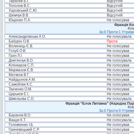
Тарасюк Б.І.
Відсутній
Тополов В.С.
Відсутній
Харовський С.Ю.
Відсутній
Шемчук В.В.
Відсутній
Ющенко П.А.
Не голосував
Фракція Ком
Кіл
За:0 Проти:1 Утрима
Александровська А.О.
Не голосувала
Бабурін О.В.
Проти
Волинець Є.В.
Не голосував
Голуб О.В.
Не голосував
Грач Л.І.
Не голосував
Дем’янчук В.О.
Не голосувала
Кілінкаров С.П.
Не голосував
Мармазов Є.В.
Не голосував
Матвєєв В.Г.
Не голосував
Найдьонов А.М.
Не голосував
Самойлик К.С.
Не голосувала
Ткаченко О.М.
Не голосував
Царьков Є.І.
Не голосував
Шмельова С.О.
Не голосувала
Фракція “Блок Литвина” (Народна Парті
Кіл
За:0 Проти:0 Утрима
Баранов В.О.
Не голосував
Ващук К.Т.
Не голосувала
Головченко І.Б.
Не голосував
Гриневецький С.Р.
Не голосував