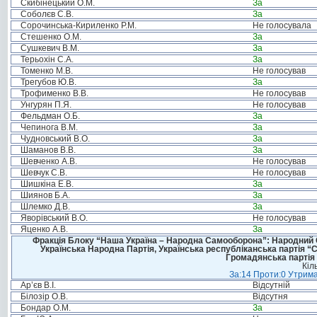
Скибінецький О.М.
За
Соболєв С.В.
За
Сорочинська-Кириленко Р.М.
Не голосувала
Стешенко О.М.
За
Сушкевич В.М.
За
Терьохін С.А.
За
Томенко М.В.
Не голосував
Трегубов Ю.В.
За
Трофименко В.В.
Не голосував
Унгурян П.Я.
Не голосував
Фельдман О.Б.
За
Чепинога В.М.
За
Чудновський В.О.
За
Шаманов В.В.
За
Шевченко А.В.
Не голосував
Шевчук С.В.
Не голосував
Шишкіна Е.В.
За
Шиянов Б.А.
За
Шлемко Д.В.
За
Яворівський В.О.
Не голосував
Яценко А.В.
За
Фракція Блоку “Наша Україна – Народна Самооборона”: Народний Со
Українська Народна Партія, Українська республіканська партія “
Громадянська партія 
Кіл
За:14 Проти:0 Утрима
Ар’єв В.І.
Відсутній
Білозір О.В.
Відсутня
Бондар О.М.
За