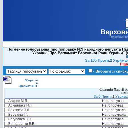
Верховн
Офіційний в
Поіменне голосування про поправку №9 народного депутата Павл
України "Про Регламент Верховної Ради України" (
0
За:105 Проти:2 Утрима
Ріш
- Вибрати зі списк
Зберегти
в
форматі RTF
Фракція Партії р
Кіль
За:0 Проти:1 Утримал
Азаров М.Я.
Не голосував
Аркаллаєв Н.Г.
Не голосував
Бахтеєва Т.Д.
Не голосувала
Бережна І.Г.
Не голосувала
Богуслаєв В.О.
Не голосував
Бондаренко В.В.
Не голосував