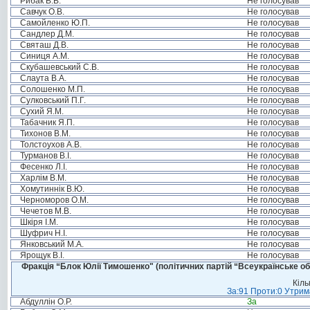
Рибак В.В.
Не голосував
Савчук О.В.
Не голосував
Самойленко Ю.П.
Не голосував
Сандлер Д.М.
Не голосував
Святаш Д.В.
Не голосував
Синиця А.М.
Не голосував
Скубашевський С.В.
Не голосував
Слаута В.А.
Не голосував
Солошенко М.П.
Не голосував
Сулковський П.Г.
Не голосував
Сухий Я.М.
Не голосував
Табачник Я.П.
Не голосував
Тихонов В.М.
Не голосував
Толстоухов А.В.
Не голосував
Турманов В.І.
Не голосував
Фесенко Л.І.
Не голосував
Харлім В.М.
Не голосував
Хомутиннік В.Ю.
Не голосував
Черноморов О.М.
Не голосував
Чечетов М.В.
Не голосував
Шкіря І.М.
Не голосував
Шуфрич Н.І.
Не голосував
Янковський М.А.
Не голосував
Ярощук В.І.
Не голосував
Фракція “Блок Юлії Тимошенко" (політичних партій “Всеукраїнське об
Кіль
За:91 Проти:0 Утрима
Абдуллін О.Р.
За