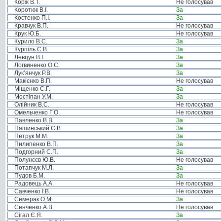
Корж В.Т.
Не голосував
Коротюк В.І.
За
Костенко П.І.
За
Кравчук В.П.
Не голосував
Крук Ю.Б.
Не голосував
Курило В.С.
За
Курпіль С.В.
За
Левцун В.І.
За
Логвиненко О.С.
За
Лук’янчук Р.В.
За
Макієнко В.П.
Не голосував
Міщенко С.Г.
За
Мостіпан У.М.
За
Олійник В.С.
Не голосував
Омельченко Г.О.
Не голосував
Павленко В.В.
За
Пашинський С.В.
За
Петрук М.М.
За
Пилипенко В.П.
За
Подгорний С.П.
За
Полунєєв Ю.В.
Не голосував
Потапчук М.Л.
За
Пудов Б.М.
За
Радовець А.А.
Не голосував
Савченко І.В.
Не голосував
Семерак О.М.
За
Сенченко А.В.
Не голосував
Сігал Є.Я.
За