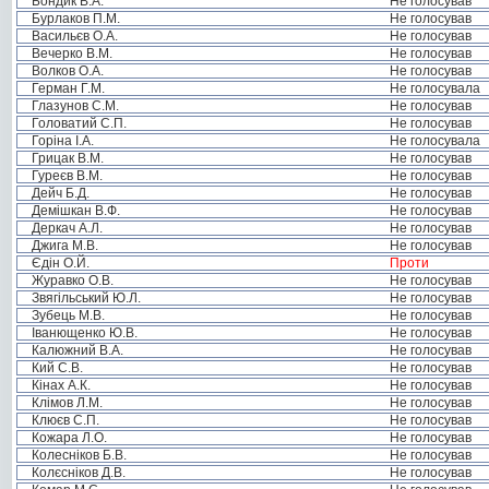
Бондик В.А.
Не голосував
Бурлаков П.М.
Не голосував
Васильєв О.А.
Не голосував
Вечерко В.М.
Не голосував
Волков О.А.
Не голосував
Герман Г.М.
Не голосувала
Глазунов С.М.
Не голосував
Головатий С.П.
Не голосував
Горіна І.А.
Не голосувала
Грицак В.М.
Не голосував
Гуреєв В.М.
Не голосував
Дейч Б.Д.
Не голосував
Демішкан В.Ф.
Не голосував
Деркач А.Л.
Не голосував
Джига М.В.
Не голосував
Єдін О.Й.
Проти
Журавко О.В.
Не голосував
Звягільський Ю.Л.
Не голосував
Зубець М.В.
Не голосував
Іванющенко Ю.В.
Не голосував
Калюжний В.А.
Не голосував
Кий С.В.
Не голосував
Кінах А.К.
Не голосував
Клімов Л.М.
Не голосував
Клюєв С.П.
Не голосував
Кожара Л.О.
Не голосував
Колесніков Б.В.
Не голосував
Колєсніков Д.В.
Не голосував