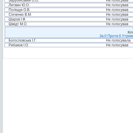
Зарубінський О.О.
Не голосував
Литвин Ю.О.
Не голосував
Поліщук О.В.
Не голосував
Сінченко В.М.
Не голосував
Шаров І.Ф.
Не голосував
Шмідт М.О.
Не голосував
Кіл
За:0 Проти:0 Утрим
Богословська І.Г.
Не голосувала
Рибаков І.О.
Не голосував