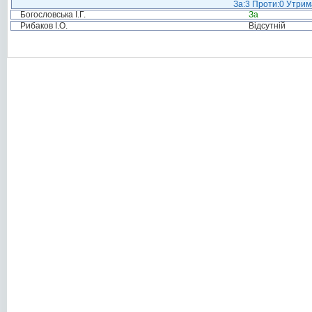
За:3 Проти:0 Утрим
Богословська І.Г.
За
Рибаков І.О.
Відсутній