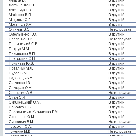
Левцун В.І.
Відсутній
Логвиненко О.С.
Відсутній
Лук’янчук Р.В.
Відсутній
Макієнко В.П.
Відсутній
Міщенко С.Г.
Відсутній
Мостіпан У.М.
Відсутня
Олійник В.С.
Не голосував
Омельченко Г.О.
Відсутній
Павленко В.В.
Не голосував
Пашинський С.В.
Відсутній
Петрук М.М.
Відсутній
Пилипенко В.П.
Відсутній
Подгорний С.П.
Відсутній
Полунєєв Ю.В.
Відсутній
Потапчук М.Л.
Відсутній
Пудов Б.М.
Відсутній
Радовець А.А.
Відсутній
Савченко І.В.
Відсутній
Семерак О.М.
Відсутній
Сенченко А.В.
Не голосував
Сігал Є.Я.
Відсутній
Скибінецький О.М.
Відсутній
Соболєв С.В.
Відсутній
Сорочинська-Кириленко Р.М.
Відсутня
Стешенко О.М.
Відсутній
Сушкевич В.М.
Не голосував
Терьохін С.А.
Відсутній
Томенко М.В.
Не голосував