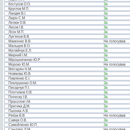
Костусєв О.О.
За
Круглов М.П.
За
Ландик В.І.
За
Ларін С.М.
За
Лелюк О.В.
За
Лисов І.В.
За
Лісін М.П.
За
Лук’янов В.В.
За
Макеєнко В.В.
Не голосував
Мальцев В.О.
За
Матвійчук Е.Л.
За
Мирний І.М.
За
Мірошниченко Ю.Р.
За
Мороко Ю.М.
Не голосував
Мхітарян Н.М.
За
Новікова Ю.В.
За
Павленко Е.І.
За
Пеклушенко О.М.
За
Писарчук П.І.
За
Плотніков О.В.
За
Попеску І.В.
За
Прасолов І.М.
За
Притика Д.М.
За
Пшонка А.В.
За
Рибак В.В.
Не голосував
Савчук О.В.
За
Самойленко Ю.П.
За
Сандлер Д.М.
Не голосував