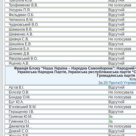
Трегубов Ю.В.
Відсутній
Трофименко В.В.
Не голосував
Унгурян П.Я.
Відсутній
Фельдман О.Б.
Відсутній
Чепинога В.М.
Відсутній
Чудновський В.О.
Відсутній
Шаманов В.В.
Відсутній
Шевченко А.В.
Відсутній
Шевчук С.В.
Не голосував
Шишкіна Е.В.
Відсутня
Шиянов Б.А.
Не голосував
Шлемко Д.В.
Відсутній
Яворівський В.О.
Відсутній
Яценко А.В.
Відсутній
Фракція Блоку “Наша Україна – Народна Самооборона”: Народний Со
Українська Народна Партія, Українська республіканська партія “
Громадянська партія 
Кіл
За:20 Проти:0 Утрима
Ар’єв В.І.
Відсутній
Білозір О.В.
Не голосувала
Бондар О.М.
Не голосував
Бут Ю.А.
Відсутній
В’язівський В.М.
Не голосував
Геращенко І.В.
Відсутня
Гримчак Ю.М.
За
Гуменюк О.І.
За
Джемілєв М. .
Не голосував
Довгий С.О.
Відсутній