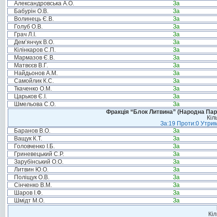
Александровська А.О.
За
Бабурін О.В.
За
Волинець Є.В.
За
Голуб О.В.
За
Грач Л.І.
За
Дем’янчук В.О.
За
Кілінкаров С.П.
За
Мармазов Є.В.
За
Матвєєв В.Г.
За
Найдьонов А.М.
За
Самойлик К.С.
За
Ткаченко О.М.
За
Царьков Є.І.
За
Шмельова С.О.
За
Фракція “Блок Литвина” (Народна Парті
Кіл
За:19 Проти:0 Утрим
Баранов В.О.
За
Ващук К.Т.
За
Головченко І.Б.
За
Гриневецький С.Р.
За
Зарубінський О.О.
За
Литвин Ю.О.
За
Поліщук О.В.
За
Сінченко В.М.
За
Шаров І.Ф.
За
Шмідт М.О.
За
Кіл