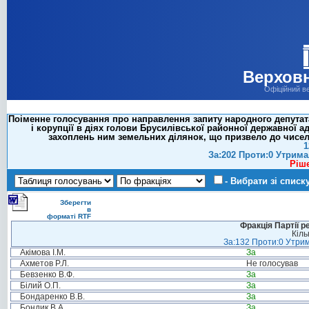
Верховн
Офіційний в
Поіменне голосування про направлення запиту народного депутат
і корупції в діях голови Брусилівської районної державної а
захоплень ним земельних ділянок, що призвело до чисе
1
За:202 Проти:0 Утрима
Ріш
- Вибрати зі списк
Зберегти
в
форматі RTF
Фракція Партії р
Кіль
За:132 Проти:0 Утрим
Акімова І.М.
За
Ахметов Р.Л.
Не голосував
Бевзенко В.Ф.
За
Білий О.П.
За
Бондаренко В.В.
За
Бондик В.А.
За