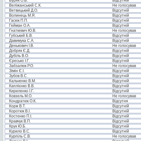
Буряк О.В.
Відсутній
Веліжанський С.К.
Не голосував
Ветвицький Д.О.
Відсутній
Волинець М.Я.
Відсутній
Гасюк П.П.
Відсутній
Гейман О.А.
Відсутній
Гнаткевич Ю.В.
Не голосував
Губський Б.В.
Відсутній
Давимука С.А.
Відсутній
Денькович І.В.
Не голосував
Добряк Є.Д.
Відсутній
Дубіль В.О.
Відсутній
Єресько І.Г.
Відсутній
Забзалюк Р.О.
Не голосував
Зімін Є.І.
Відсутній
Зубов В.С.
Відсутній
Кальченко В.М.
Відсутній
Каплієнко В.В.
Відсутній
Кириленко І.Г.
Відсутній
Ковзель М.О.
Не голосував
Кондратюк О.К.
Відсутня
Корж В.Т.
Відсутній
Коротюк В.І.
Відсутній
Костенко П.І.
Відсутній
Кравчук В.П.
Відсутній
Крук Ю.Б.
Відсутній
Курило В.С.
Відсутній
Курпіль С.В.
Не голосував