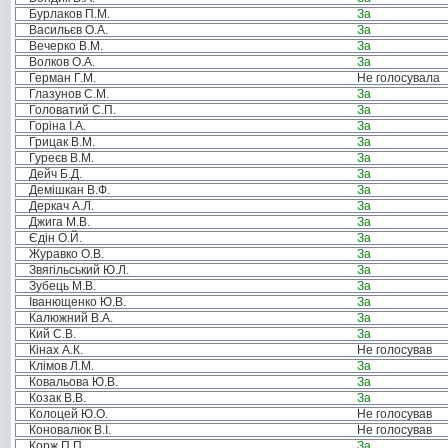
Бурлаков П.М.
За
Васильєв О.А.
За
Вечерко В.М.
За
Волков О.А.
За
Герман Г.М.
Не голосувала
Глазунов С.М.
За
Головатий С.П.
За
Горіна І.А.
За
Грицак В.М.
За
Гуреєв В.М.
За
Дейч Б.Д.
За
Демішкан В.Ф.
За
Деркач А.Л.
За
Джига М.В.
За
Єдін О.Й.
За
Журавко О.В.
За
Звягільський Ю.Л.
За
Зубець М.В.
За
Іванющенко Ю.В.
За
Калюжний В.А.
За
Кий С.В.
За
Кінах А.К.
Не голосував
Клімов Л.М.
За
Ковальова Ю.В.
За
Козак В.В.
За
Колоцей Ю.О.
Не голосував
Коновалюк В.І.
Не голосував
Корж П.П.
За