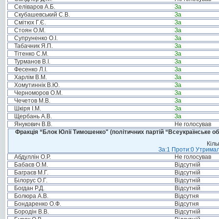
Селіваров А.Б.
За
Скубашевський С.В.
За
Смітюх Г.Є.
За
Стоян О.М.
За
Супруненко О.І.
За
Табачник Я.П.
За
Тітенко С.М.
За
Турманов В.І.
За
Фесенко Л.І.
За
Харлім В.М.
За
Хомутиннік В.Ю.
За
Черноморов О.М.
За
Чечетов М.В.
За
Шкіря І.М.
За
Щербань А.В.
За
Янукович В.В.
Не голосував
Фракція “Блок Юлії Тимошенко" (політичних партій “Всеукраїнське об
Кіль
За:1 Проти:0 Утримал
Абдуллін О.Р.
Не голосував
Бабаєв О.М.
Відсутній
Баграєв М.Г.
Відсутній
Білорус О.Г.
Відсутній
Богдан Р.Д.
Відсутній
Болюра А.В.
Відсутня
Бондаренко О.Ф.
Відсутня
Бородін В.В.
Відсутній