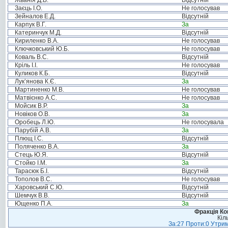
Жванія Д.В.
Відсутній
Заєць І.О.
Не голосував
Зейналов Е.Д.
Відсутній
Карпук В.Г.
За
Катеринчук М.Д.
Відсутній
Кириленко В.А.
Не голосував
Ключковський Ю.Б.
Не голосував
Коваль В.С.
Відсутній
Кріль І.І.
Не голосував
Куликов К.Б.
Відсутній
Лук’янова К.Є.
За
Мартиненко М.В.
Не голосував
Матвієнко А.С.
Не голосував
Мойсик В.Р.
За
Новіков О.В.
За
Оробець Л.Ю.
Не голосувала
Парубій А.В.
За
Плющ І.С.
Відсутній
Поляченко В.А.
За
Стець Ю.Я.
Відсутній
Стойко І.М.
За
Тарасюк Б.І.
Відсутній
Тополов В.С.
Не голосував
Харовський С.Ю.
Відсутній
Шемчук В.В.
Відсутній
Ющенко П.А.
За
Фракція Ком
Кіл
За:27 Проти:0 Утрим