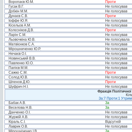
Воропаєв Ю.М.
Проти
Гусак В.Г.
Не голосував
Добкін М.М.
Не голосував
Дунаєв С.В.
Проти
Іоффе Ю.Я.
Не голосував
Кісельов А.М.
Не голосував
Колєсніков Д.В.
Проти
Ларін С.М.
Не голосував
Льовочкіна Ю.В.
Не голосувала
Матвієнков С.А.
Не голосував
Мірошниченко Ю.Р.
Не голосував
Нечаєв О.І.
Не голосував
Новинський В.В.
Не голосував
Павленко Ю.О.
Не голосував
Папієв М.М.
Не голосував
Сажко С.М.
Проти
Солод Ю.В.
Не голосував
Шпенов Д.Ю.
Проти
Шуфрич Н.І.
Не голосував
Фракція Політичної
Кіл
За:7 Проти:1 Утрим
Бабак А.В.
За
Веселова Н.В.
За
Данченко О.І.
Не голосував
Журжій А.В.
Не голосував
Кіраль С.І.
Відсутній
Лаврик О.В.
Не голосував
Мірошніченко І.В.
За