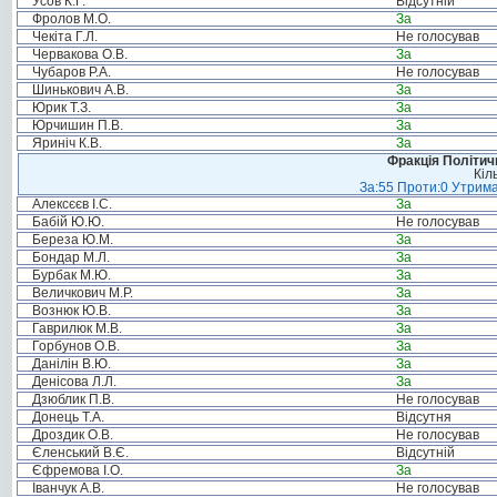
Усов К.Г.
Відсутній
Фролов М.О.
За
Чекіта Г.Л.
Не голосував
Червакова О.В.
За
Чубаров Р.А.
Не голосував
Шинькович А.В.
За
Юрик Т.З.
За
Юрчишин П.В.
За
Яриніч К.В.
За
Фракція Політи
Кіл
За:55 Проти:0 Утрима
Алексєєв І.С.
За
Бабій Ю.Ю.
Не голосував
Береза Ю.М.
За
Бондар М.Л.
За
Бурбак М.Ю.
За
Величкович М.Р.
За
Вознюк Ю.В.
За
Гаврилюк М.В.
За
Горбунов О.В.
За
Данілін В.Ю.
За
Денісова Л.Л.
За
Дзюблик П.В.
Не голосував
Донець Т.А.
Відсутня
Дроздик О.В.
Не голосував
Єленський В.Є.
Відсутній
Єфремова І.О.
За
Іванчук А.В.
Не голосував