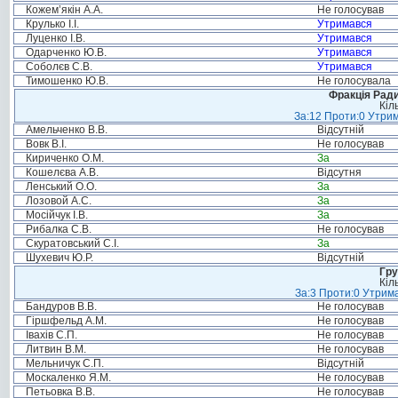
Кожем’якін А.А.
Не голосував
Крулько І.І.
Утримався
Луценко І.В.
Утримався
Одарченко Ю.В.
Утримався
Соболєв С.В.
Утримався
Тимошенко Ю.В.
Не голосувала
Фракція Ради
Кіл
За:12 Проти:0 Утрим
Амельченко В.В.
Відсутній
Вовк В.І.
Не голосував
Кириченко О.М.
За
Кошелєва А.В.
Відсутня
Ленський О.О.
За
Лозовой А.С.
За
Мосійчук І.В.
За
Рибалка С.В.
Не голосував
Скуратовський С.І.
За
Шухевич Ю.Р.
Відсутній
Гру
Кіл
За:3 Проти:0 Утрима
Бандуров В.В.
Не голосував
Гіршфельд А.М.
Не голосував
Івахів С.П.
Не голосував
Литвин В.М.
Не голосував
Мельничук С.П.
Відсутній
Москаленко Я.М.
Не голосував
Петьовка В.В.
Не голосував