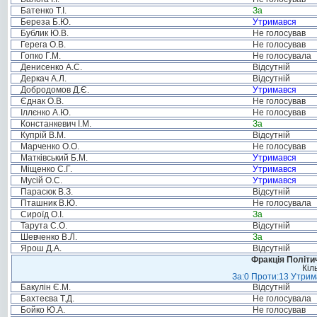
Батенко Т.І.
За
Береза Б.Ю.
Утримався
Бублик Ю.В.
Не голосував
Герега О.В.
Не голосував
Гопко Г.М.
Не голосувала
Денисенко А.С.
Відсутній
Деркач А.Л.
Відсутній
Добродомов Д.Є.
Утримався
Єднак О.В.
Не голосував
Іллєнко А.Ю.
Не голосував
Констанкевич І.М.
За
Купрій В.М.
Відсутній
Марченко О.О.
Не голосував
Матківський Б.М.
Утримався
Міщенко С.Г.
Утримався
Мусій О.С.
Утримався
Парасюк В.З.
Відсутній
Пташник В.Ю.
Не голосувала
Сироїд О.І.
За
Тарута С.О.
Відсутній
Шевченко В.Л.
За
Ярош Д.А.
Відсутній
Фракція Політич
Кіл
За:0 Проти:13 Утрима
Бакулін Є.М.
Відсутній
Бахтеєва Т.Д.
Не голосувала
Бойко Ю.А.
Не голосував