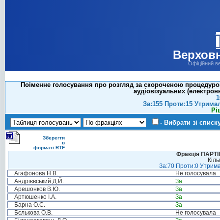
Верховн
Офіційний в
Поіменне голосування про розгляд за скороченою процедурою
аудіовізуальних (електрон
1
За:155 Проти:15 Утрима
Рі
- Вибрати зі списк
Зберегти
в
форматі RTF
Фракція ПАРТ
Кіль
За:70 Проти:0 Утрима
Агафонова Н.В.
Не голосувала
Андрієвський Д.Й.
За
Арешонков В.Ю.
За
Артюшенко І.А.
За
Барна О.С.
За
Бєлькова О.В.
Не голосувала