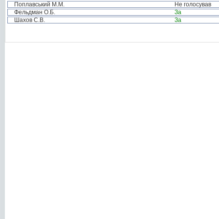
Поплавський М.М.
Не голосував
Фельдман О.Б.
За
Шахов С.В.
За