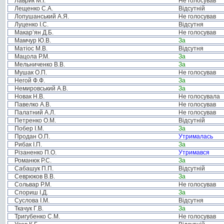
Лаврик М.І.
Не голосував
Лещенко С.А.
Відсутній
Лопушанський А.Я.
Не голосував
Луценко І.С.
Відсутня
Макар’ян Д.Б.
Не голосував
Мамчур Ю.В.
За
Матіос М.В.
Відсутня
Мацола Р.М.
За
Мельниченко В.В.
За
Мушак О.П.
Не голосував
Негой Ф.Ф.
За
Немировський А.В.
За
Новак Н.В.
Не голосувала
Павелко А.В.
Не голосував
Палатний А.Л.
Не голосував
Петренко О.М.
Відсутній
Побер І.М.
За
Продан О.П.
Утрималась
Рибак І.П.
За
Різаненко П.О.
Утримався
Романюк Р.С.
За
Сабашук П.П.
Відсутній
Севрюков В.В.
За
Сольвар Р.М.
Не голосував
Спориш І.Д.
За
Суслова І.М.
Відсутня
Ткачук Г.В.
За
Тригубенко С.М.
Не голосував