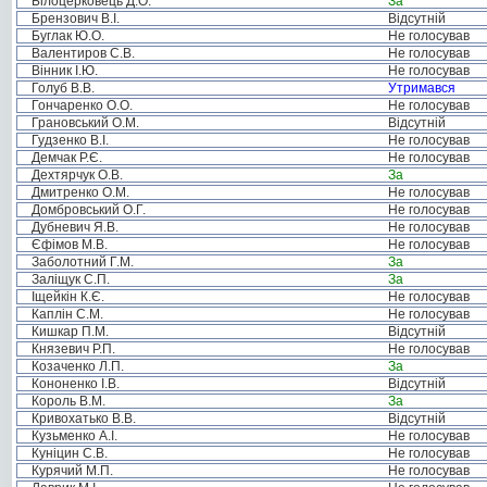
Білоцерковець Д.О.
За
Брензович В.І.
Відсутній
Буглак Ю.О.
Не голосував
Валентиров С.В.
Не голосував
Вінник І.Ю.
Не голосував
Голуб В.В.
Утримався
Гончаренко О.О.
Не голосував
Грановський О.М.
Відсутній
Гудзенко В.І.
Не голосував
Демчак Р.Є.
Не голосував
Дехтярчук О.В.
За
Дмитренко О.М.
Не голосував
Домбровський О.Г.
Не голосував
Дубневич Я.В.
Не голосував
Єфімов М.В.
Не голосував
Заболотний Г.М.
За
Заліщук С.П.
За
Іщейкін К.Є.
Не голосував
Каплін С.М.
Не голосував
Кишкар П.М.
Відсутній
Князевич Р.П.
Не голосував
Козаченко Л.П.
За
Кононенко І.В.
Відсутній
Король В.М.
За
Кривохатько В.В.
Відсутній
Кузьменко А.І.
Не голосував
Куніцин С.В.
Не голосував
Курячий М.П.
Не голосував