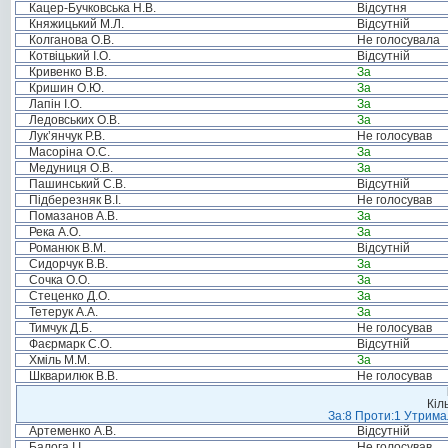
Кацер-Бучковська Н.В.
Відсутня
Княжицький М.Л.
Відсутній
Колганова О.В.
Не голосувала
Котвіцький І.О.
Відсутній
Кривенко В.В.
За
Кришин О.Ю.
За
Лапін І.О.
За
Ледовських О.В.
За
Лук’янчук Р.В.
Не голосував
Масоріна О.С.
За
Медуниця О.В.
За
Пашинський С.В.
Відсутній
Підберезняк В.І.
Не голосував
Помазанов А.В.
За
Река А.О.
За
Романюк В.М.
Відсутній
Сидорчук В.В.
За
Сочка О.О.
За
Стеценко Д.О.
За
Тетерук А.А.
За
Тимчук Д.Б.
Не голосував
Фаєрмарк С.О.
Відсутній
Хміль М.М.
За
Шкварилюк В.В.
Не голосував
Кіл
За:8 Проти:1 Утримал
Артеменко А.В.
Відсутній
Балога І.І.
Не голосував