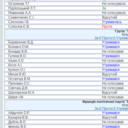
Острікова Т.Г.
Не голосувала
Підлісецький Л.Т.
За
Романова А.А.
Не голосувала
Семенченко С.І.
Відсутній
Сисоєнко І.В.
Утрималась
Соболєв Є.В.
Проти
Група "
Кіл
За:0 Проти:0 Утрима
Барвіненко В.Д.
Утримався
Біловол О.М.
Утримався
Бондар В.В.
Не голосував
Гуляєв В.О.
Утримався
Ільюк А.О.
Не голосував
Кіссе А.І.
Утримався
Кулініч О.І.
Утримався
Мисик В.Ю.
Відсутній
Остапчук В.М.
Утримався
Пресман О.С.
Не голосував
Святаш Д.В.
Не голосував
Шаповалов Ю.А.
Відсутній
Шкіря І.М.
Не голосував
Фракція політичної партії
Кіл
За:0 Проти:0 Утрима
Абдуллін О.Р.
Утримався
Бухарєв В.В.
Відсутній
Дубіль В.О.
Не голосував
Івченко В.Є.
Утримався