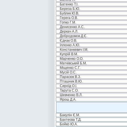
Батенко Т.І.
Береза Б.Ю.
Бублик Ю.В.
Герега О.В.
Гопко Г.М.
Денисенко А.С.
Деркач А.Л.
Добродомов Д.Є.
Єднак О.В.
Іллєнко А.Ю.
Констанкевич І.М.
Купрій В.М.
Марченко О.О.
Матківський Б.М.
Міщенко С.Г.
Мусій О.С.
Парасюк В.З.
Пташник В.Ю.
Сироїд О.І.
Тарута С.О.
Шевченко В.Л.
Ярош Д.А.
Бакулін Є.М.
Бахтеєва Т.Д.
Бойко Ю.А.