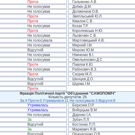
Проти
Гальченко А.В.
Не голосував
Добкін Д.М.
Не голосував
Долженков О.В.
Проти
Звягільський Ю.Л.
Проти
Ківалов С.В.
Не голосував
Козак Т.Р.
Проти
Королевська Н.Ю.
Не голосував
Льовочкін С.В.
Не голосувала
Мартовицький А.В.
Не голосував
Мирний І.М.
Відсутній
Мороко Ю.М.
Не голосував
Німченко В.І.
Не голосував
Омельянович Д.С.
Проти
Павлов К.Ю.
Не голосував
Рабінович В.З.
Проти
Скорик М.Л.
Відсутній
Шенцев Д.О.
Відсутній
Шурма І.М.
Проти
Фракція Політичної партії "Об’єднання "САМОПОМІЧ"
Кількість депутатів: 26
За:4 Проти:0 Утрималися:11 Не голосували:3 Відсутні:8
Утрималась
Березюк О.Р.
Утрималась
Войціцька В.М.
Не голосував
Діденко І.А.
За
Зубач Л.Л.
Відсутній
Костенко П.П.
За
Маркевич Я.В.
Відсутній
Опанасенко О.В.