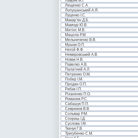
Лаврик М.І.
Лещенко С.А.
Лопушанський А.Я.
Луценко І.С.
Макар’ян Д.Б.
Мамчур Ю.В.
Матіос М.В.
Мацола Р.М.
Мельниченко В.В.
Мушак О.П.
Негой Ф.Ф.
Немировський А.В.
Новак Н.В.
Павелко А.В.
Палатний А.Л.
Петренко О.М.
Побер І.М.
Продан О.П.
Рибак І.П.
Різаненко П.О.
Романюк Р.С.
Сабашук П.П.
Севрюков В.В.
Сольвар Р.М.
Спориш І.Д.
Суслова І.М.
Ткачук Г.В.
Тригубенко С.М.