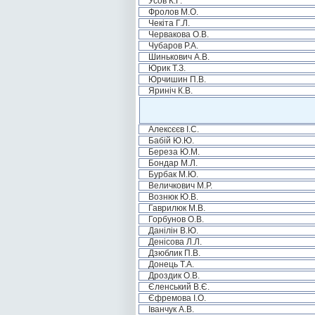
Усов К.Г.
Фролов М.О.
Чекіта Г.Л.
Червакова О.В.
Чубаров Р.А.
Шинькович А.В.
Юрик Т.З.
Юрчишин П.В.
Яриніч К.В.
Алексєєв І.С.
Бабій Ю.Ю.
Береза Ю.М.
Бондар М.Л.
Бурбак М.Ю.
Величкович М.Р.
Вознюк Ю.В.
Гаврилюк М.В.
Горбунов О.В.
Данілін В.Ю.
Денісова Л.Л.
Дзюблик П.В.
Донець Т.А.
Дроздик О.В.
Єленський В.Є.
Єфремова І.О.
Іванчук А.В.