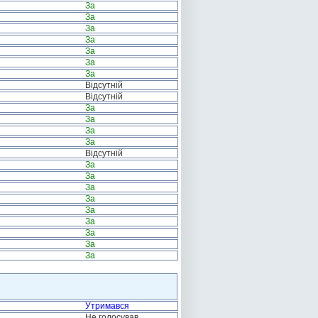
За
За
За
За
За
За
За
Відсутній
Відсутній
За
За
За
За
Відсутній
За
За
За
За
За
За
За
За
За
Утримався
Не голосував