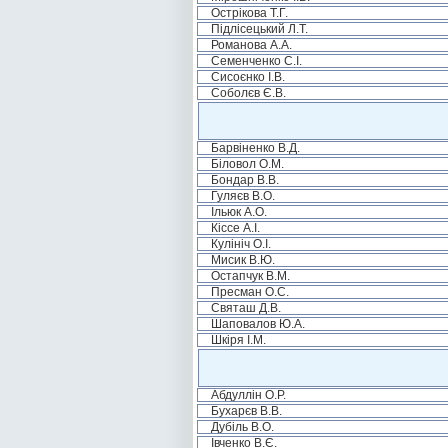
Острікова Т.Г.
Підлісецький Л.Т.
Романова А.А.
Семенченко С.І.
Сисоєнко І.В.
Соболєв Є.В.
Барвіненко В.Д.
Біловол О.М.
Бондар В.В.
Гуляєв В.О.
Ільюк А.О.
Кіссе А.І.
Кулініч О.І.
Мисик В.Ю.
Остапчук В.М.
Пресман О.С.
Святаш Д.В.
Шаповалов Ю.А.
Шкіря І.М.
Абдуллін О.Р.
Бухарєв В.В.
Дубіль В.О.
Івченко В.Є.