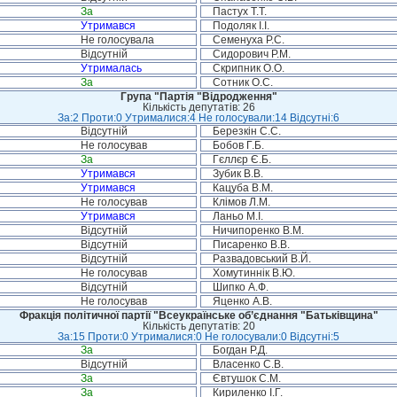
За
Пастух Т.Т.
Утримався
Подоляк І.І.
Не голосувала
Семенуха Р.С.
Відсутній
Сидорович Р.М.
Утрималась
Скрипник О.О.
За
Сотник О.С.
Група "Партія "Відродження"
Кількість депутатів: 26
За:2 Проти:0 Утрималися:4 Не голосували:14 Відсутні:6
Відсутній
Березкін С.С.
Не голосував
Бобов Г.Б.
За
Гєллєр Є.Б.
Утримався
Зубик В.В.
Утримався
Кацуба В.М.
Не голосував
Клімов Л.М.
Утримався
Ланьо М.І.
Відсутній
Ничипоренко В.М.
Відсутній
Писаренко В.В.
Відсутній
Развадовський В.Й.
Не голосував
Хомутиннік В.Ю.
Відсутній
Шипко А.Ф.
Не голосував
Яценко А.В.
Фракція політичної партії "Всеукраїнське об’єднання "Батьківщина"
Кількість депутатів: 20
За:15 Проти:0 Утрималися:0 Не голосували:0 Відсутні:5
За
Богдан Р.Д.
Відсутній
Власенко С.В.
За
Євтушок С.М.
За
Кириленко І.Г.