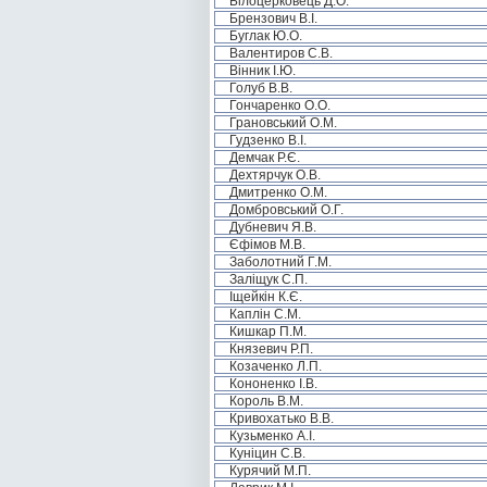
Білоцерковець Д.О.
Брензович В.І.
Буглак Ю.О.
Валентиров С.В.
Вінник І.Ю.
Голуб В.В.
Гончаренко О.О.
Грановський О.М.
Гудзенко В.І.
Демчак Р.Є.
Дехтярчук О.В.
Дмитренко О.М.
Домбровський О.Г.
Дубневич Я.В.
Єфімов М.В.
Заболотний Г.М.
Заліщук С.П.
Іщейкін К.Є.
Каплін С.М.
Кишкар П.М.
Князевич Р.П.
Козаченко Л.П.
Кононенко І.В.
Король В.М.
Кривохатько В.В.
Кузьменко А.І.
Куніцин С.В.
Курячий М.П.