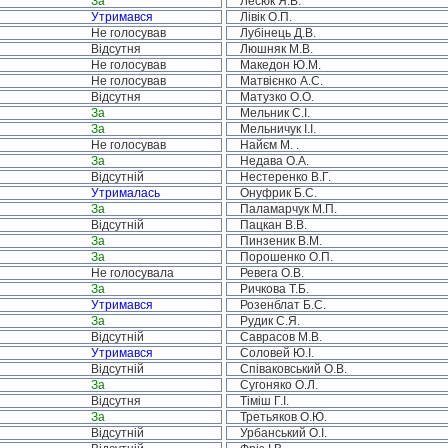
За
Лесюк Я.В.
Утримався
Лівік О.П.
Не голосував
Лубінець Д.В.
Відсутня
Люшняк М.В.
Не голосував
Македон Ю.М.
Не голосував
Матвієнко А.С.
Відсутня
Матузко О.О.
За
Мельник С.І.
За
Мельничук І.І.
Не голосував
Найєм М. .
За
Недава О.А.
Відсутній
Нестеренко В.Г.
Утрималась
Онуфрик Б.С.
За
Паламарчук М.П.
Відсутній
Пацкан В.В.
За
Пинзеник В.М.
За
Порошенко О.П.
Не голосувала
Ревега О.В.
За
Ричкова Т.Б.
Утримався
Розенблат Б.С.
За
Рудик С.Я.
Відсутній
Саврасов М.В.
Утримався
Соловей Ю.І.
Відсутній
Співаковський О.В.
За
Сугоняко О.Л.
Відсутня
Тіміш Г.І.
За
Третьяков О.Ю.
Відсутній
Урбанський О.І.