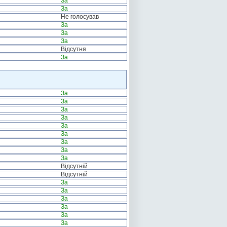
За
За
Не голосував
За
За
За
Відсутня
За
За
За
За
За
За
За
За
За
За
Відсутній
Відсутній
За
За
За
За
За
За