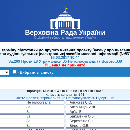
Верховна Рада України
Офіційний вебпортал парламенту України
терміну підготовки до другого читання проекту Закону про внесенн
ови аудіовізуальних (електронних) засобів масової інформації (№531
16.03.2017 10:44
За:209 Проти:18 Утрималися:35 Не голосували:77 Всього:339
Рішення не прийнято
- Вибрати зі списку
Фракція ПАРТІЇ "БЛОК ПЕТРА ПОРОШЕНКА"
Кількість депутатів: 141
За:92 Проти:0 Утрималися:13 Не голосували:20 Відсутні:16
Не голосувала
Алєксєєв С.О.
За
Антонищак А.Ф.
За
Ар’єв В.І.
За
Бакуменко О.Б.
За
Березенко С.І.
За
Білозір О.В.