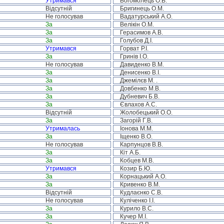
Утримався
Богомолець О.В.
Відсутній
Бригинець О.М.
Не голосував
Вадатурський А.О.
За
Велікін О.М.
За
Герасимов А.В.
За
Голубов Д.І.
Утримався
Горват Р.І.
За
Гринів І.О.
Не голосував
Давиденко В.М.
За
Денисенко В.І.
За
Джемілєв М. .
За
Довбенко М.В.
За
Дубневич Б.В.
За
Євлахов А.С.
Відсутній
Жолобецький О.О.
За
Загорій Г.В.
Утрималась
Іонова М.М.
За
Іщенко В.О.
Не голосував
Карпунцов В.В.
За
Кіт А.Б.
За
Кобцев М.В.
Утримався
Козир Б.Ю.
За
Корнацький А.О.
За
Кривенко В.М.
Відсутній
Кудлаєнко С.В.
Не голосував
Куліченко І.І.
За
Курило В.С.
За
Кучер М.І.