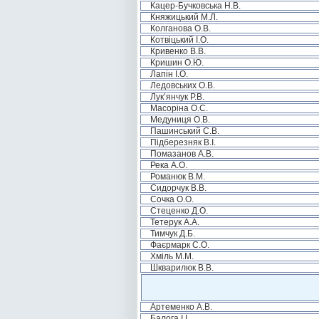
Кацер-Бучковська Н.В.
Княжицький М.Л.
Колганова О.В.
Котвіцький І.О.
Кривенко В.В.
Кришин О.Ю.
Лапін І.О.
Ледовських О.В.
Лук’янчук Р.В.
Масоріна О.С.
Медуниця О.В.
Пашинський С.В.
Підберезняк В.І.
Помазанов А.В.
Река А.О.
Романюк В.М.
Сидорчук В.В.
Сочка О.О.
Стеценко Д.О.
Тетерук А.А.
Тимчук Д.Б.
Фаєрмарк С.О.
Хміль М.М.
Шкварилюк В.В.
Артеменко А.В.
Балога І.І.