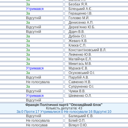
За
Безбах Я.Я.
Утримався
Білецький А.Є.
За
Геращенко І.В.
Відсутній
Головко М.Й.
За
Денисенко А.П.
Відсутній
Дерев’янко Ю.Б.
Відсутній
Дідич В.В.
За
Дубінін О.І.
За
Жеваго К.В.
За
Клюєв С.П.
За
Константіновський В.Л.
За
Левченко Ю.В.
За
Матвійчук Е.Л.
За
Микитась М.В.
Утримався
Мураєв Є.В.
За
Осуховський О.І.
Відсутній
Парубій А.В.
Не голосувала
Савченко Н.В.
За
Супруненко О.І.
Відсутній
Чумак В.В.
Утримався
Шевченко О.Л.
Відсутній
Фракція Політичної партії "Опозиційний блок"
Кількість депутатів: 43
За:0 Проти:17 Утрималися:0 Не голосували:16 Відсутні:10
Відсутній
Балицький Є.В.
Не голосувала
Білий О.П.
Не голосував
Вілкул О.Ю.