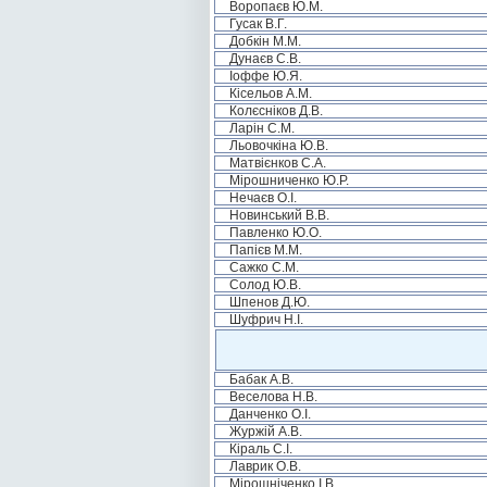
Воропаєв Ю.М.
Гусак В.Г.
Добкін М.М.
Дунаєв С.В.
Іоффе Ю.Я.
Кісельов А.М.
Колєсніков Д.В.
Ларін С.М.
Льовочкіна Ю.В.
Матвієнков С.А.
Мірошниченко Ю.Р.
Нечаєв О.І.
Новинський В.В.
Павленко Ю.О.
Папієв М.М.
Сажко С.М.
Солод Ю.В.
Шпенов Д.Ю.
Шуфрич Н.І.
Бабак А.В.
Веселова Н.В.
Данченко О.І.
Журжій А.В.
Кіраль С.І.
Лаврик О.В.
Мірошніченко І.В.