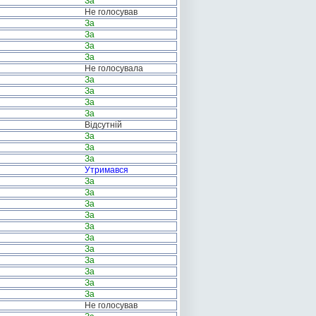
За
Не голосував
За
За
За
За
Не голосувала
За
За
За
За
Відсутній
За
За
За
Утримався
За
За
За
За
За
За
За
За
За
За
За
Не голосував