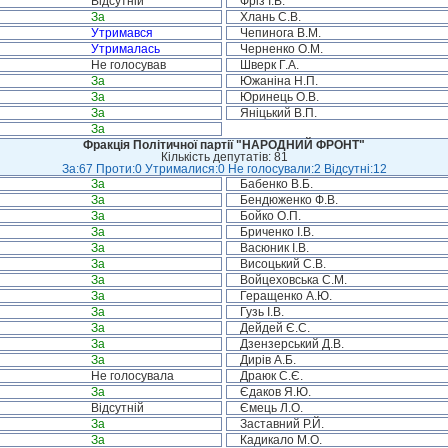
Відсутній
Фріз І.В.
За
Хлань С.В.
Утримався
Чепинога В.М.
Утрималась
Черненко О.М.
Не голосував
Шверк Г.А.
За
Южаніна Н.П.
За
Юринець О.В.
За
Яніцький В.П.
За
Фракція Політичної партії "НАРОДНИЙ ФРОНТ"
Кількість депутатів: 81
За:67 Проти:0 Утрималися:0 Не голосували:2 Відсутні:12
За
Бабенко В.Б.
За
Бендюженко Ф.В.
За
Бойко О.П.
За
Бриченко І.В.
За
Васюник І.В.
За
Висоцький С.В.
За
Войцеховська С.М.
За
Геращенко А.Ю.
За
Гузь І.В.
За
Дейдей Є.С.
За
Дзензерський Д.В.
За
Дирів А.Б.
Не голосувала
Драюк С.Є.
За
Єдаков Я.Ю.
Відсутній
Ємець Л.О.
За
Заставний Р.Й.
За
Кадикало М.О.