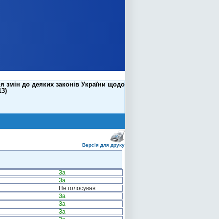
я змін до деяких законів України щодо
3)
Версія для друку
За
За
Не голосував
За
За
За