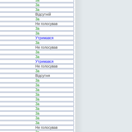
За
За
За
Відсутній
За
Не голосував
За
За
Утримався
За
Не голосував
За
За
Утримався
Не голосував
За
Відсутня
За
За
За
За
За
За
За
За
За
За
Не голосував