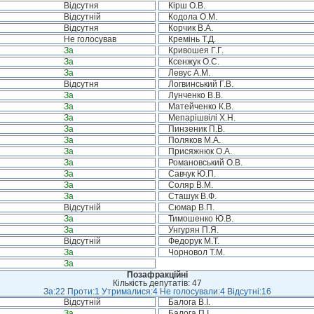
Відсутня
Кірш О.В.
Відсутній
Кодола О.М.
Відсутня
Корчик В.А.
Не голосував
Кремінь Т.Д.
За
Кривошея Г.Г.
За
Ксенжук О.С.
За
Левус А.М.
Відсутня
Логвинський Г.В.
За
Лунченко В.В.
За
Матейченко К.В.
За
Мепарішвілі Х.Н.
За
Пинзеник П.В.
За
Поляков М.А.
За
Присяжнюк О.А.
За
Романовський О.В.
За
Савчук Ю.П.
За
Соляр В.М.
За
Сташук В.Ф.
Відсутній
Сюмар В.П.
За
Тимошенко Ю.В.
За
Унгурян П.Я.
Відсутній
Федорук М.Т.
За
Чорновол Т.М.
За
Позафракційні
Кількість депутатів: 47
За:22 Проти:1 Утрималися:4 Не голосували:4 Відсутні:16
Відсутній
Балога В.І.
За
Балога П.І.