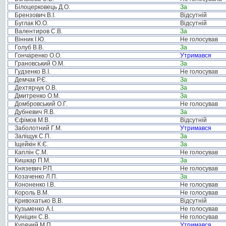
Білоцерковець Д.О.
За
Брензович В.І.
Відсутній
Буглак Ю.О.
Відсутній
Валентиров С.В.
За
Вінник І.Ю.
Не голосував
Голуб В.В.
За
Гончаренко О.О.
Утримався
Грановський О.М.
За
Гудзенко В.І.
Не голосував
Демчак Р.Є.
За
Дехтярчук О.В.
За
Дмитренко О.М.
За
Домбровський О.Г.
Не голосував
Дубневич Я.В.
За
Єфімов М.В.
Відсутній
Заболотний Г.М.
Утримався
Заліщук С.П.
За
Іщейкін К.Є.
За
Каплін С.М.
Не голосував
Кишкар П.М.
За
Князевич Р.П.
Не голосував
Козаченко Л.П.
За
Кононенко І.В.
Не голосував
Король В.М.
Не голосував
Кривохатько В.В.
Відсутній
Кузьменко А.І.
Не голосував
Куніцин С.В.
Не голосував
Курячий М.П.
Утримався