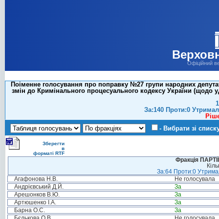
Верховн
Офіційний в
Поіменне голосування про поправку №27 групи народних депутат
змін до Кримінального процесуального кодексу України (щодо 
1
За:140 Проти:0 Утримал
Ріш
- Вибрати зі списк
Зберегти
в
форматі RTF
Фракція ПАРТ
Кіль
За:64 Проти:0 Утримал
Агафонова Н.В.
Не голосувала
Андрієвський Д.Й.
За
Арешонков В.Ю.
За
Артюшенко І.А.
За
Барна О.С.
За
Бєлькова О.В.
Не голосувала