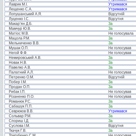
Лаврик М.І.
Утримався
Лещенко С.А.
Утримався
Лопушанський А.Я.
Відсутній
Луценко І.С.
Відсутня
Макар’ян Д.Б.
За
Мамчур Ю.В.
За
Матіос М.В.
Не голосувала
Мацола Р.М.
За
Мельниченко В.В.
За
Мушак О.П.
Не голосував
Негой Ф.Ф.
Не голосував
Немировський А.В.
За
Новак Н.В.
За
Павелко А.В.
За
Палатний А.Л.
Не голосував
Петренко О.М.
Відсутній
Побер І.М.
За
Продан О.П.
За
Рибак І.П.
Не голосував
Різаненко П.О.
Не голосував
Романюк Р.С.
За
Сабашук П.П.
За
Севрюков В.В.
Утримався
Сольвар Р.М.
За
Спориш І.Д.
За
Суслова І.М.
Відсутня
Ткачук Г.В.
За
Тригубенко С.М.
Не голосував