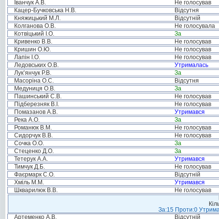
Іванчук А.В.
Не голосував
Кацер-Бучковська Н.В.
Відсутня
Княжицький М.Л.
Відсутній
Колганова О.В.
Не голосувала
Котвіцький І.О.
За
Кривенко В.В.
Не голосував
Кришин О.Ю.
Не голосував
Лапін І.О.
Не голосував
Ледовських О.В.
Утрималась
Лук’янчук Р.В.
За
Масоріна О.С.
Відсутня
Медуниця О.В.
За
Пашинський С.В.
Не голосував
Підберезняк В.І.
Не голосував
Помазанов А.В.
Утримався
Река А.О.
За
Романюк В.М.
Не голосував
Сидорчук В.В.
Не голосував
Сочка О.О.
За
Стеценко Д.О.
За
Тетерук А.А.
Утримався
Тимчук Д.Б.
Не голосував
Фаєрмарк С.О.
Відсутній
Хміль М.М.
Утримався
Шкварилюк В.В.
Не голосував
Кіл
За:15 Проти:0 Утрима
Артеменко А.В.
Відсутній