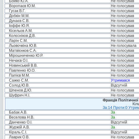
Бойко Ю.А.
Не голосував
Воропаєв Ю.М.
Не голосував
Гусак В.Г.
Не голосував
Добкін М.М.
Не голосував
Дунаєв С.В.
Не голосував
Іоффе Ю.Я.
Не голосував
Кісельов А.М.
Не голосував
Колєсніков Д.В.
Не голосував
Ларін С.М.
Не голосував
Льовочкіна Ю.В.
Не голосувала
Матвієнков С.А.
Не голосував
Мірошниченко Ю.Р.
Не голосував
Нечаєв О.І.
Не голосував
Новинський В.В.
Не голосував
Павленко Ю.О.
Не голосував
Папієв М.М.
Не голосував
Сажко С.М.
Утримався
Солод Ю.В.
Відсутній
Шпенов Д.Ю.
Не голосував
Шуфрич Н.І.
Не голосував
Фракція Політичної
Кіл
За:14 Проти:0 Утрим
Бабак А.В.
За
Веселова Н.В.
За
Данченко О.І.
Відсутній
Журжій А.В.
За
Кіраль С.І.
Відсутній
Лаврик О.В.
Не голосував