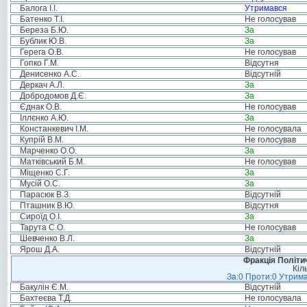
Балога І.І.
Утримався
Батенко Т.І.
Не голосував
Береза Б.Ю.
За
Бублик Ю.В.
За
Герега О.В.
Не голосував
Гопко Г.М.
Відсутня
Денисенко А.С.
Відсутній
Деркач А.Л.
За
Добродомов Д.Є.
За
Єднак О.В.
Не голосував
Іллєнко А.Ю.
За
Констанкевич І.М.
Не голосувала
Купрій В.М.
Не голосував
Марченко О.О.
За
Матківський Б.М.
Не голосував
Міщенко С.Г.
За
Мусій О.С.
За
Парасюк В.З.
Відсутній
Пташник В.Ю.
Відсутня
Сироїд О.І.
За
Тарута С.О.
Не голосував
Шевченко В.Л.
За
Ярош Д.А.
Відсутній
Фракція Політич
Кіл
За:0 Проти:0 Утрима
Бакулін Є.М.
Відсутній
Бахтеєва Т.Д.
Не голосувала