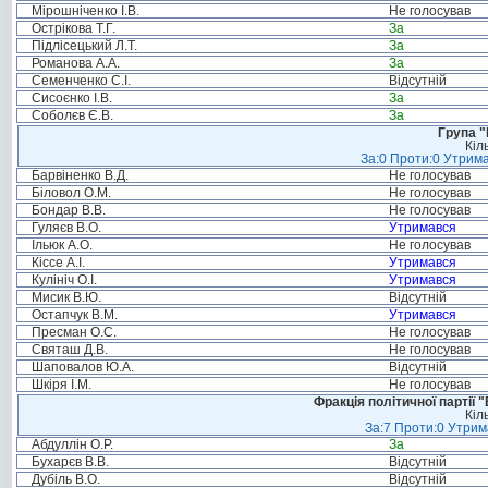
Мірошніченко І.В.
Не голосував
Острікова Т.Г.
За
Підлісецький Л.Т.
За
Романова А.А.
За
Семенченко С.І.
Відсутній
Сисоєнко І.В.
За
Соболєв Є.В.
За
Група "
Кіл
За:0 Проти:0 Утрима
Барвіненко В.Д.
Не голосував
Біловол О.М.
Не голосував
Бондар В.В.
Не голосував
Гуляєв В.О.
Утримався
Ільюк А.О.
Не голосував
Кіссе А.І.
Утримався
Кулініч О.І.
Утримався
Мисик В.Ю.
Відсутній
Остапчук В.М.
Утримався
Пресман О.С.
Не голосував
Святаш Д.В.
Не голосував
Шаповалов Ю.А.
Відсутній
Шкіря І.М.
Не голосував
Фракція політичної партії
Кіл
За:7 Проти:0 Утрим
Абдуллін О.Р.
За
Бухарєв В.В.
Відсутній
Дубіль В.О.
Відсутній