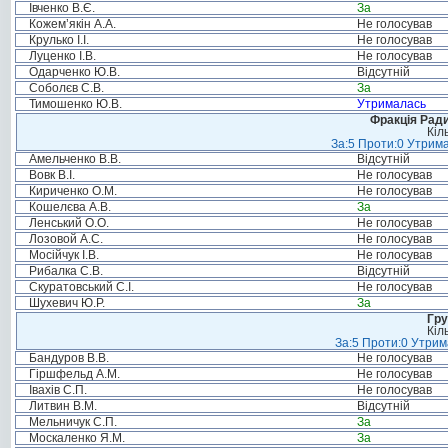
Івченко В.Є.
За
Кожем’якін А.А.
Не голосував
Крулько І.І.
Не голосував
Луценко І.В.
Не голосував
Одарченко Ю.В.
Відсутній
Соболєв С.В.
За
Тимошенко Ю.В.
Утрималась
Фракція Ради
Кіл
За:5 Проти:0 Утрима
Амельченко В.В.
Відсутній
Вовк В.І.
Не голосував
Кириченко О.М.
Не голосував
Кошелєва А.В.
За
Ленський О.О.
Не голосував
Лозовой А.С.
Не голосував
Мосійчук І.В.
Не голосував
Рибалка С.В.
Відсутній
Скуратовський С.І.
Не голосував
Шухевич Ю.Р.
За
Гру
Кіл
За:5 Проти:0 Утрим
Бандуров В.В.
Не голосував
Гіршфельд А.М.
Не голосував
Івахів С.П.
Не голосував
Литвин В.М.
Відсутній
Мельничук С.П.
За
Москаленко Я.М.
За