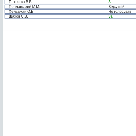
Петьовка В.В.
За
Поплавський М.М.
Відсутній
Фельдман О.Б.
Не голосував
Шахов С.В.
За