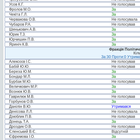
Усов К.Г.
Не голосував
Фролов М.О.
За
Чекіта Г.Л.
За
Червакова О.В.
Не голосувала
Чубаров Р.А.
Не голосував
Шинькович А.В.
За
Юрик Т.З.
За
Юрчишин П.В.
За
Яриніч К.В.
За
Фракція Політи
Кіл
За:30 Проти:0 Утрима
Алексєєв І.С.
Не голосував
Бабій Ю.Ю.
Не голосував
Береза Ю.М.
За
Бондар М.Л.
За
Бурбак М.Ю.
Не голосував
Величкович М.Р.
За
Вознюк Ю.В.
За
Гаврилюк М.В.
Не голосував
Горбунов О.В.
За
Данілін В.Ю.
Утримався
Денісова Л.Л.
Не голосувала
Дзюблик П.В.
Не голосував
Донець Т.А.
За
Дроздик О.В.
Не голосував
Єленський В.Є.
Відсутній
Єфремова І.О.
За