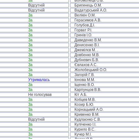
За
Богомолець О.В.
Відсутній
Бригинець О.М.
Відсутній
Вадатурський А.О.
За
Велікін О.М.
За
Герасимов А.В.
За
Голубов Д.І.
За
Горват Р.І.
За
Гринів І.О.
За
Давиденко В.М.
За
Денисенко В.І.
За
Джемілєв М. .
За
Довбенко М.В.
За
Дубневич Б.В.
За
Євлахов А.С.
За
Жолобецький О.О.
За
Загорій Г.В.
Утрималась
Іонова М.М.
За
Іщенко В.О.
За
Карпунцов В.В.
Не голосував
Кіт А.Б.
За
Кобцев М.В.
За
Козир Б.Ю.
За
Корнацький А.О.
За
Кривенко В.М.
Відсутній
Кудлаєнко С.В.
За
Куліченко І.І.
За
Курило В.С.
За
Кучер М.І.