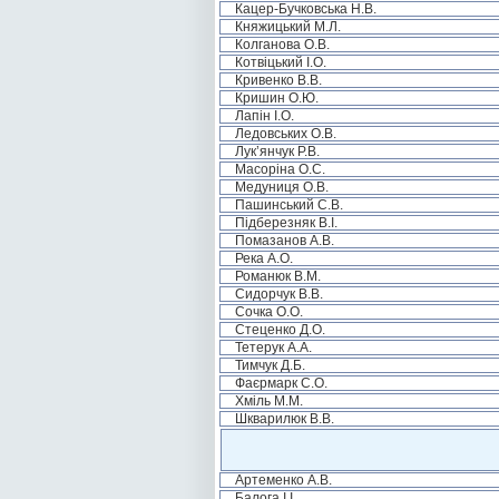
Кацер-Бучковська Н.В.
Княжицький М.Л.
Колганова О.В.
Котвіцький І.О.
Кривенко В.В.
Кришин О.Ю.
Лапін І.О.
Ледовських О.В.
Лук’янчук Р.В.
Масоріна О.С.
Медуниця О.В.
Пашинський С.В.
Підберезняк В.І.
Помазанов А.В.
Река А.О.
Романюк В.М.
Сидорчук В.В.
Сочка О.О.
Стеценко Д.О.
Тетерук А.А.
Тимчук Д.Б.
Фаєрмарк С.О.
Хміль М.М.
Шкварилюк В.В.
Артеменко А.В.
Балога І.І.