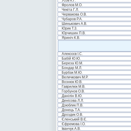
Усов К.Г.
Фролов М.О.
Чекіта Г.Л.
Червакова О.В.
Чубаров Р.А.
Шинькович А.В.
Юрик Т.З.
Юрчишин П.В.
Яриніч К.В.
Алексєєв І.С.
Бабій Ю.Ю.
Береза Ю.М.
Бондар М.Л.
Бурбак М.Ю.
Величкович М.Р.
Вознюк Ю.В.
Гаврилюк М.В.
Горбунов О.В.
Данілін В.Ю.
Денісова Л.Л.
Дзюблик П.В.
Донець Т.А.
Дроздик О.В.
Єленський В.Є.
Єфремова І.О.
Іванчук А.В.