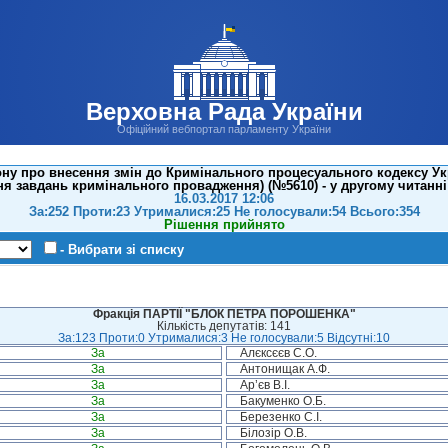
Верховна Рада України
Офіційний вебпортал парламенту України
ону про внесення змін до Кримінального процесуального кодексу Ук
я завдань кримінального провадження) (№5610) - у другому читанні
16.03.2017 12:06
За:252 Проти:23 Утрималися:25 Не голосували:54 Всього:354
Рішення прийнято
- Вибрати зі списку
Фракція ПАРТІЇ "БЛОК ПЕТРА ПОРОШЕНКА"
Кількість депутатів: 141
За:123 Проти:0 Утрималися:3 Не голосували:5 Відсутні:10
За
Алєксєєв С.О.
За
Антонищак А.Ф.
За
Ар’єв В.І.
За
Бакуменко О.Б.
За
Березенко С.І.
За
Білозір О.В.