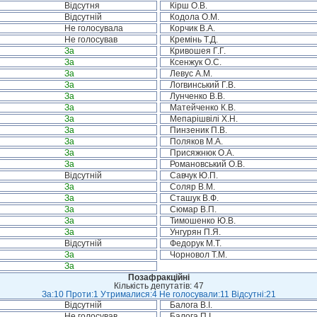
Відсутня
Кірш О.В.
Відсутній
Кодола О.М.
Не голосувала
Корчик В.А.
Не голосував
Кремінь Т.Д.
За
Кривошея Г.Г.
За
Ксенжук О.С.
За
Левус А.М.
За
Логвинський Г.В.
За
Лунченко В.В.
За
Матейченко К.В.
За
Мепарішвілі Х.Н.
За
Пинзеник П.В.
За
Поляков М.А.
За
Присяжнюк О.А.
За
Романовський О.В.
Відсутній
Савчук Ю.П.
За
Соляр В.М.
За
Сташук В.Ф.
За
Сюмар В.П.
За
Тимошенко Ю.В.
За
Унгурян П.Я.
Відсутній
Федорук М.Т.
За
Чорновол Т.М.
За
Позафракційні
Кількість депутатів: 47
За:10 Проти:1 Утрималися:4 Не голосували:11 Відсутні:21
Відсутній
Балога В.І.
Не голосував
Балога П.І.