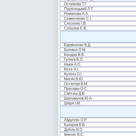
Острікова Т.Г.
Підлісецький Л.Т.
Романова А.А.
Семенченко С.І.
Сисоєнко І.В.
Соболєв Є.В.
Барвіненко В.Д.
Біловол О.М.
Бондар В.В.
Гуляєв В.О.
Ільюк А.О.
Кіссе А.І.
Кулініч О.І.
Мисик В.Ю.
Остапчук В.М.
Пресман О.С.
Святаш Д.В.
Шаповалов Ю.А.
Шкіря І.М.
Абдуллін О.Р.
Бухарєв В.В.
Дубіль В.О.
Івченко В.Є.