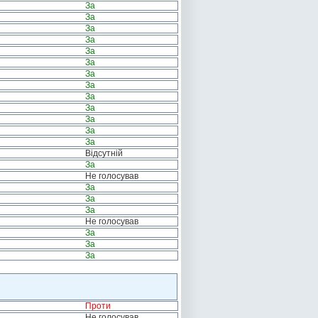
За
За
За
За
За
За
За
За
За
За
За
За
За
Відсутній
За
Не голосував
За
За
За
Не голосував
За
За
За
Проти
Не голосував