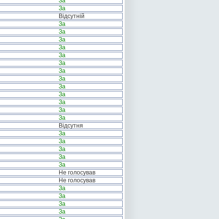
За
За
Відсутній
За
За
За
За
За
За
За
За
За
За
За
За
За
Відсутня
За
За
За
За
За
Не голосував
Не голосував
За
За
За
За