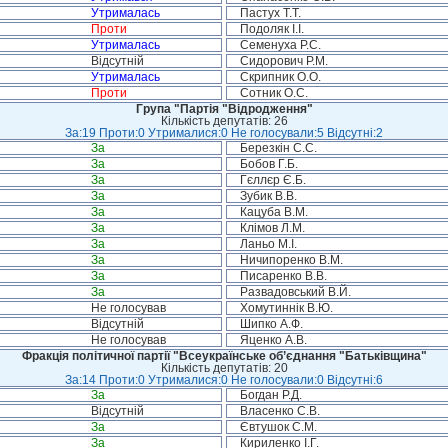
Утрималась
Пастух Т.Т.
Проти
Подоляк І.І.
Утрималась
Семенуха Р.С.
Відсутній
Сидорович Р.М.
Утрималась
Скрипник О.О.
Проти
Сотник О.С.
Група "Партія "Відродження"
Кількість депутатів: 26
За:19 Проти:0 Утрималися:0 Не голосували:5 Відсутні:2
За
Березкін С.С.
За
Бобов Г.Б.
За
Гєллєр Є.Б.
За
Зубик В.В.
За
Кацуба В.М.
За
Клімов Л.М.
За
Ланьо М.І.
За
Ничипоренко В.М.
За
Писаренко В.В.
За
Развадовський В.Й.
Не голосував
Хомутиннік В.Ю.
Відсутній
Шипко А.Ф.
Не голосував
Яценко А.В.
Фракція політичної партії "Всеукраїнське об’єднання "Батьківщина"
Кількість депутатів: 20
За:14 Проти:0 Утрималися:0 Не голосували:0 Відсутні:6
За
Богдан Р.Д.
Відсутній
Власенко С.В.
За
Євтушок С.М.
За
Кириленко І.Г.