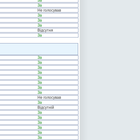
За
За
Не голосував
За
За
За
Відсутня
За
За
За
За
За
За
За
За
За
Не голосував
За
Відсутній
За
За
За
За
За
За