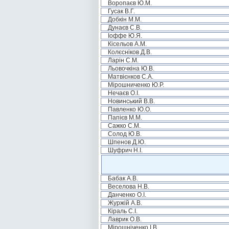
Воропаєв Ю.М.
Гусак В.Г.
Добкін М.М.
Дунаєв С.В.
Іоффе Ю.Я.
Кісельов А.М.
Колєсніков Д.В.
Ларін С.М.
Льовочкіна Ю.В.
Матвієнков С.А.
Мірошниченко Ю.Р.
Нечаєв О.І.
Новинський В.В.
Павленко Ю.О.
Папієв М.М.
Сажко С.М.
Солод Ю.В.
Шпенов Д.Ю.
Шуфрич Н.І.
Бабак А.В.
Веселова Н.В.
Данченко О.І.
Журжій А.В.
Кіраль С.І.
Лаврик О.В.
Мірошніченко І.В.