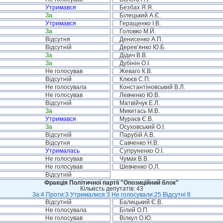
Утримався
Безбах Я.Я.
За
Білецький А.Є.
Утримався
Геращенко І.В.
За
Головко М.Й.
Відсутня
Денисенко А.П.
Відсутній
Дерев’янко Ю.Б.
За
Дідич В.В.
За
Дубінін О.І.
Не голосував
Жеваго К.В.
Відсутній
Клюєв С.П.
Не голосувала
Константіновський В.Л.
Не голосував
Левченко Ю.В.
Відсутній
Матвійчук Е.Л.
За
Микитась М.В.
Утримався
Мураєв Є.В.
За
Осуховський О.І.
Відсутній
Парубій А.В.
Відсутня
Савченко Н.В.
Утрималась
Супруненко О.І.
Не голосував
Чумак В.В.
Не голосував
Шевченко О.Л.
Відсутній
Фракція Політичної партії "Опозиційний блок"
Кількість депутатів: 43
За:4 Проти:3 Утрималися:3 Не голосували:25 Відсутні:8
Відсутній
Балицький Є.В.
Не голосувала
Білий О.П.
Не голосував
Вілкул О.Ю.