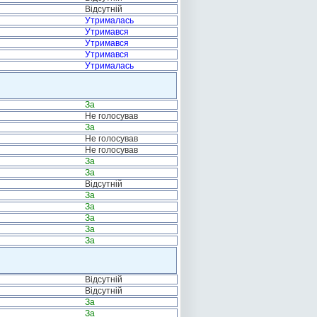
Відсутній
Утрималась
Утримався
Утримався
Утримався
Утрималась
За
Не голосував
За
Не голосував
Не голосував
За
За
Відсутній
За
За
За
За
За
Відсутній
Відсутній
За
За