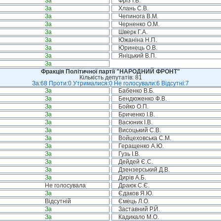
За
Фріз І.В.
За
Хлань С.В.
За
Чепинога В.М.
За
Черненко О.М.
За
Шверк Г.А.
За
Южаніна Н.П.
За
Юринець О.В.
За
Яніцький В.П.
За
Фракція Політичної партії "НАРОДНИЙ ФРОНТ"
Кількість депутатів: 81
За:68 Проти:0 Утрималися:0 Не голосували:6 Відсутні:7
За
Бабенко В.Б.
За
Бендюженко Ф.В.
За
Бойко О.П.
За
Бриченко І.В.
За
Васюник І.В.
За
Висоцький С.В.
За
Войцеховська С.М.
За
Геращенко А.Ю.
За
Гузь І.В.
За
Дейдей Є.С.
За
Дзензерський Д.В.
За
Дирів А.Б.
Не голосувала
Драюк С.Є.
За
Єдаков Я.Ю.
Відсутній
Ємець Л.О.
За
Заставний Р.Й.
За
Кадикало М.О.