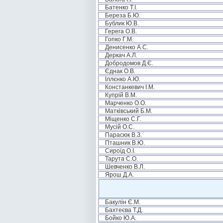
Батенко Т.І.
Береза Б.Ю.
Бублик Ю.В.
Герега О.В.
Гопко Г.М.
Денисенко А.С.
Деркач А.Л.
Добродомов Д.Є.
Єднак О.В.
Іллєнко А.Ю.
Констанкевич І.М.
Купрій В.М.
Марченко О.О.
Матківський Б.М.
Міщенко С.Г.
Мусій О.С.
Парасюк В.З.
Пташник В.Ю.
Сироїд О.І.
Тарута С.О.
Шевченко В.Л.
Ярош Д.А.
Бакулін Є.М.
Бахтеєва Т.Д.
Бойко Ю.А.