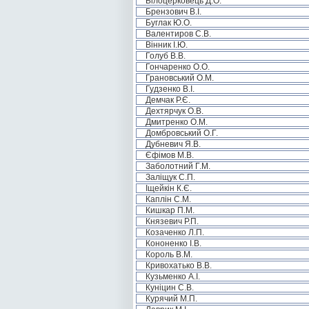
Білоцерковець Д.О.
Брензович В.І.
Буглак Ю.О.
Валентиров С.В.
Вінник І.Ю.
Голуб В.В.
Гончаренко О.О.
Грановський О.М.
Гудзенко В.І.
Демчак Р.Є.
Дехтярчук О.В.
Дмитренко О.М.
Домбровський О.Г.
Дубневич Я.В.
Єфімов М.В.
Заболотний Г.М.
Заліщук С.П.
Іщейкін К.Є.
Каплін С.М.
Кишкар П.М.
Князевич Р.П.
Козаченко Л.П.
Кононенко І.В.
Король В.М.
Кривохатько В.В.
Кузьменко А.І.
Куніцин С.В.
Курячий М.П.