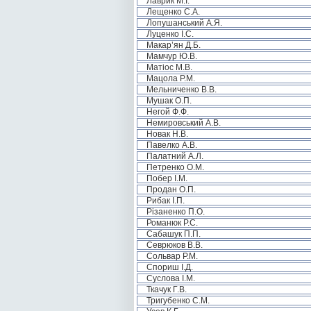
Лаврик М.І.
Лещенко С.А.
Лопушанський А.Я.
Луценко І.С.
Макар’ян Д.Б.
Мамчур Ю.В.
Матіос М.В.
Мацола Р.М.
Мельниченко В.В.
Мушак О.П.
Негой Ф.Ф.
Немировський А.В.
Новак Н.В.
Павелко А.В.
Палатний А.Л.
Петренко О.М.
Побер І.М.
Продан О.П.
Рибак І.П.
Різаненко П.О.
Романюк Р.С.
Сабашук П.П.
Севрюков В.В.
Сольвар Р.М.
Спориш І.Д.
Суслова І.М.
Ткачук Г.В.
Тригубенко С.М.