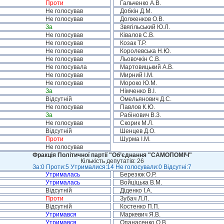
Проти
Гальченко А.В.
Не голосував
Добкін Д.М.
Не голосував
Долженков О.В.
За
Звягільський Ю.Л.
Не голосував
Ківалов С.В.
Не голосував
Козак Т.Р.
Не голосував
Королевська Н.Ю.
Не голосував
Льовочкін С.В.
Не голосувала
Мартовицький А.В.
Не голосував
Мирний І.М.
Не голосував
Мороко Ю.М.
За
Німченко В.І.
Відсутній
Омельянович Д.С.
Не голосував
Павлов К.Ю.
За
Рабінович В.З.
Не голосував
Скорик М.Л.
Відсутній
Шенцев Д.О.
Проти
Шурма І.М.
Не голосував
Фракція Політичної партії "Об’єднання "САМОПОМІЧ"
Кількість депутатів: 26
За:0 Проти:5 Утрималися:14 Не голосували:0 Відсутні:7
Утрималась
Березюк О.Р.
Утрималась
Войціцька В.М.
Відсутній
Діденко І.А.
Проти
Зубач Л.Л.
Відсутній
Костенко П.П.
Утримався
Маркевич Я.В.
Утримався
Опанасенко О.В.