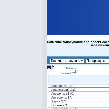
Поіменне голосування про проект Зак
забезпеченн
Зберегти
в
форматі RTF
Агафонова Н.В.
Андрієвський Д.Й.
Арешонков В.Ю.
Артюшенко І.А.
Барна О.С.
Бєлькова О.В.