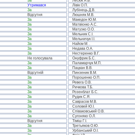
За
Лесюк Я.В.
Утримався
Лівік О.П.
За
Лубінець Д.В.
Відсутня
Люшняк М.В.
За
Македон Ю.М.
За
Матвієнко А.С.
За
Матузко О.О.
За
Мельник С.І.
За
Мельничук І.І.
За
Найєм М. .
За
Недава О.А.
За
Нестеренко В.Г.
Не голосувала
Онуфрик Б.С.
За
Паламарчук М.П.
За
Пацкан В.В.
Відсутній
Пинзеник В.М.
За
Порошенко О.П.
За
Ревега О.В.
За
Ричкова Т.Б.
За
Розенблат Б.С.
За
Рудик С.Я.
За
Саврасов М.В.
За
Соловей Ю.І.
За
Співаковський О.В.
За
Сугоняко О.Л.
Відсутня
Тіміш Г.І.
За
Третьяков О.Ю.
За
Урбанський О.І.