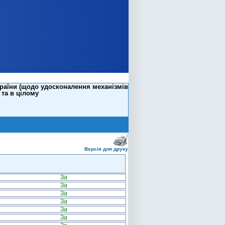
раїни (щодо удосконалення механізмів
 та в цілому
Версія для друку
За
За
За
За
За
За