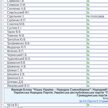
Савченко І.В.
За
Семерак О.М.
За
Сенченко А.В.
За
Сивульський М.І.
За
Сідельник І.І.
Не голосував
Скубенко В.П.
За
Соколов М.В.
За
Суслов Є.І.
За
Таран В.В.
За
Томенко М.В.
За
Трегубов Ю.В.
За
Трофименко В.В.
За
Федорчук Я.П.
За
Філенко В.П.
За
Черкаський І.Б.
За
Чудновський В.О.
За
Шаманов В.В.
За
Шевченко А.В.
За
Шевчук С.В.
За
Шишкіна Е.В.
За
Шиянов Б.А.
За
Шлемко Д.В.
За
Яворівський В.О.
За
Фракція Блоку “Наша Україна – Народна Самооборона”: Народний Со
Українська Народна Партія, Українська республіканська партія “
Громадянська партія 
Кіл
За:53 Проти:0 Утрима
Ар’єв В.І.
За