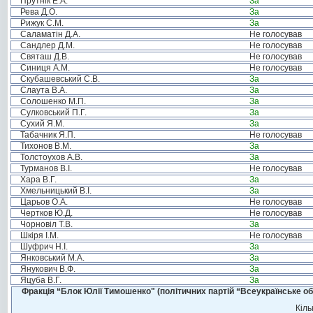
Прутнік Е.А.
За
Рева Д.О.
За
Рижук С.М.
За
Саламатін Д.А.
Не голосував
Сандлер Д.М.
Не голосував
Святаш Д.В.
Не голосував
Синиця А.М.
Не голосував
Скубашевський С.В.
За
Слаута В.А.
За
Солошенко М.П.
За
Сулковський П.Г.
За
Сухий Я.М.
За
Табачник Я.П.
Не голосував
Тихонов В.М.
За
Толстоухов А.В.
За
Турманов В.І.
Не голосував
Хара В.Г.
За
Хмельницький В.І.
За
Царьов О.А.
Не голосував
Чертков Ю.Д.
Не голосував
Чорновіл Т.В.
За
Шкіря І.М.
Не голосував
Шуфрич Н.І.
За
Янковський М.А.
За
Янукович В.Ф.
За
Яцуба В.Г.
За
Фракція “Блок Юлії Тимошенко" (політичних партій “Всеукраїнське об
Кіль