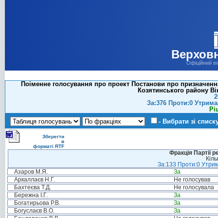
Верховн
Офіційний в
Поіменне голосування про проект Постанови про призначення
Козятинського району Він
2
За:376 Проти:0 Утрима
Рі
- Вибрати зі списк
Зберегти
в
форматі RTF
Фракція Партії р
Кіль
За:133 Проти:0 Утрим
Азаров М.Я.
За
Аркаллаєв Н.Г.
Не голосував
Бахтеєва Т.Д.
Не голосувала
Бережна І.Г.
За
Богатирьова Р.В.
За
Богуслаєв В.О.
За