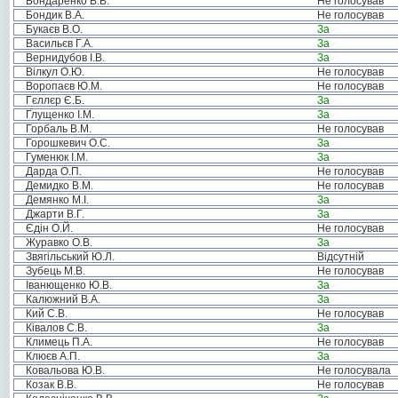
Бондаренко В.В.
Не голосував
Бондик В.А.
Не голосував
Букаєв В.О.
За
Васильєв Г.А.
За
Вернидубов І.В.
За
Вілкул О.Ю.
Не голосував
Воропаєв Ю.М.
Не голосував
Гєллєр Є.Б.
За
Глущенко І.М.
За
Горбаль В.М.
Не голосував
Горошкевич О.С.
За
Гуменюк І.М.
За
Дарда О.П.
Не голосував
Демидко В.М.
Не голосував
Демянко М.І.
За
Джарти В.Г.
За
Єдін О.Й.
Не голосував
Журавко О.В.
За
Звягільський Ю.Л.
Відсутній
Зубець М.В.
Не голосував
Іванющенко Ю.В.
За
Калюжний В.А.
За
Кий С.В.
Не голосував
Ківалов С.В.
За
Климець П.А.
Не голосував
Клюєв А.П.
За
Ковальова Ю.В.
Не голосувала
Козак В.В.
Не голосував