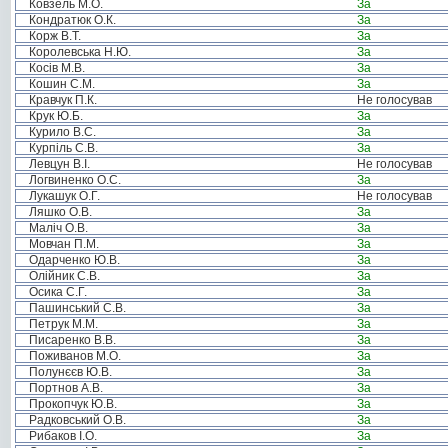
Ковзель М.О.
За
Кондратюк О.К.
За
Корж В.Т.
За
Королевська Н.Ю.
За
Косів М.В.
За
Кошин С.М.
За
Кравчук П.К.
Не голосував
Крук Ю.Б.
За
Курило В.С.
За
Курпіль С.В.
За
Левцун В.І.
Не голосував
Логвиненко О.С.
За
Лукашук О.Г.
Не голосував
Ляшко О.В.
За
Маліч О.В.
За
Мовчан П.М.
За
Одарченко Ю.В.
За
Олійник С.В.
За
Осика С.Г.
За
Пашинський С.В.
За
Петрук М.М.
За
Писаренко В.В.
За
Поживанов М.О.
За
Полунєєв Ю.В.
За
Портнов А.В.
За
Прокопчук Ю.В.
За
Радковський О.В.
За
Рибаков І.О.
За