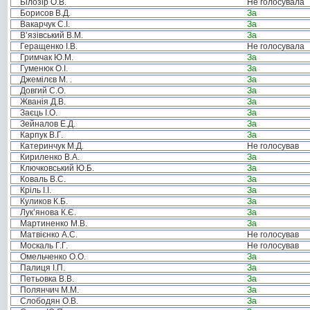
Білозір О.В.
Не голосувала
Борисов В.Д.
За
Вакарчук С.І.
За
В’язівський В.М.
За
Геращенко І.В.
Не голосувала
Гримчак Ю.М.
За
Гуменюк О.І.
За
Джемілєв М. .
За
Довгий С.О.
За
Жванія Д.В.
За
Заєць І.О.
За
Зейналов Е.Д.
За
Карпук В.Г.
За
Катеринчук М.Д.
Не голосував
Кириленко В.А.
За
Ключковський Ю.Б.
За
Коваль В.С.
За
Кріль І.І.
За
Куликов К.Б.
За
Лук’янова К.Є.
За
Мартиненко М.В.
За
Матвієнко А.С.
Не голосував
Москаль Г.Г.
Не голосував
Омельченко О.О.
За
Палиця І.П.
За
Петьовка В.В.
За
Полянчич М.М.
За
Слободян О.В.
За