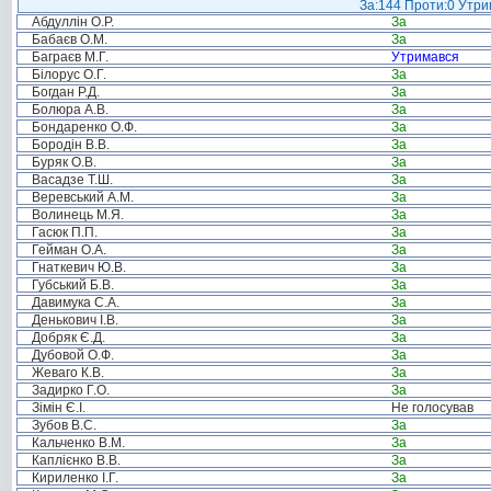
За:144 Проти:0 Утрим
Абдуллін О.Р.
За
Бабаєв О.М.
За
Баграєв М.Г.
Утримався
Білорус О.Г.
За
Богдан Р.Д.
За
Болюра А.В.
За
Бондаренко О.Ф.
За
Бородін В.В.
За
Буряк О.В.
За
Васадзе Т.Ш.
За
Веревський А.М.
За
Волинець М.Я.
За
Гасюк П.П.
За
Гейман О.А.
За
Гнаткевич Ю.В.
За
Губський Б.В.
За
Давимука С.А.
За
Денькович І.В.
За
Добряк Є.Д.
За
Дубовой О.Ф.
За
Жеваго К.В.
За
Задирко Г.О.
За
Зімін Є.І.
Не голосував
Зубов В.С.
За
Кальченко В.М.
За
Каплієнко В.В.
За
Кириленко І.Г.
За