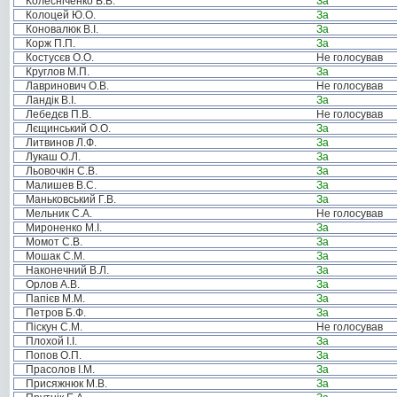
Колесніченко В.В.
За
Колоцей Ю.О.
За
Коновалюк В.І.
За
Корж П.П.
За
Костусєв О.О.
Не голосував
Круглов М.П.
За
Лавринович О.В.
Не голосував
Ландік В.І.
За
Лебедєв П.В.
Не голосував
Лєщинський О.О.
За
Литвинов Л.Ф.
За
Лукаш О.Л.
За
Льовочкін С.В.
За
Малишев В.С.
За
Маньковський Г.В.
За
Мельник С.А.
Не голосував
Мироненко М.І.
За
Момот С.В.
За
Мошак С.М.
За
Наконечний В.Л.
За
Орлов А.В.
За
Папієв М.М.
За
Петров Б.Ф.
За
Піскун С.М.
Не голосував
Плохой І.І.
За
Попов О.П.
За
Прасолов І.М.
За
Присяжнюк М.В.
За