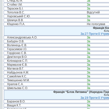
Стець Ю.Я.
За
Стойко І.М.
За
Тарасюк Б.І.
За
Тополов В.С.
Відсутній
Харовський С.Ю.
За
Шемчук В.В.
За
Ющенко П.А.
Не голосував
Фракція Ком
Кіл
За:27 Проти:0 Утрим
Александровська А.О.
За
Бабурін О.В.
За
Волинець Є.В.
За
Герасимов І.О.
За
Гордієнко С.В.
За
Дем’янчук В.О.
За
Кілінкаров С.П.
За
Мармазов Є.В.
За
Матвєєв В.Г.
За
Найдьонов А.М.
За
Самойлик К.С.
За
Тимошенко М.М.
За
Храпов С.А.
За
Шмельова С.О.
За
Фракція “Блок Литвина” (Народна Парті
Кіл
За:19 Проти:0 Утрим
Баранов В.О.
За
Ващук К.Т.
За