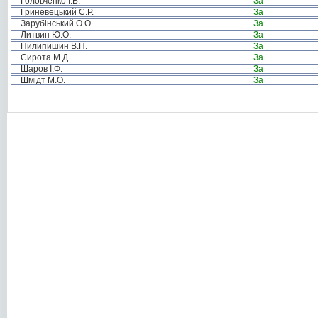
Головченко І.Б.
За
Гриневецький С.Р.
За
Зарубінський О.О.
За
Литвин Ю.О.
За
Пилипишин В.П.
За
Сирота М.Д.
За
Шаров І.Ф.
За
Шмідт М.О.
За