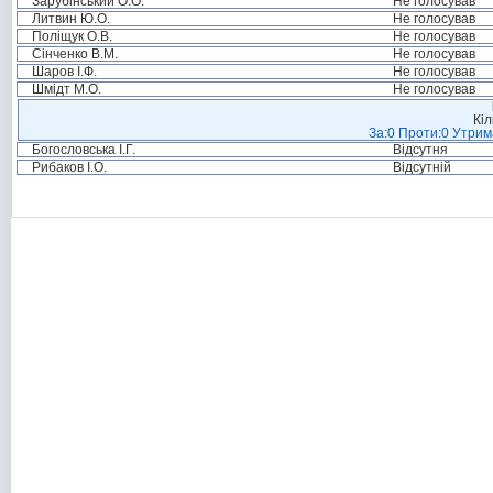
Зарубінський О.О.
Не голосував
Литвин Ю.О.
Не голосував
Поліщук О.В.
Не голосував
Сінченко В.М.
Не голосував
Шаров І.Ф.
Не голосував
Шмідт М.О.
Не голосував
Кіл
За:0 Проти:0 Утрим
Богословська І.Г.
Відсутня
Рибаков І.О.
Відсутній