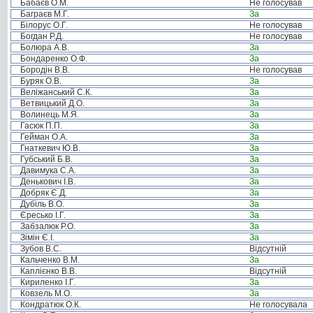
Бабаєв О.М.
Не голосував
Баграєв М.Г.
За
Білорус О.Г.
Не голосував
Богдан Р.Д.
Не голосував
Болюра А.В.
За
Бондаренко О.Ф.
За
Бородін В.В.
Не голосував
Буряк О.В.
За
Веліжанський С.К.
За
Ветвицький Д.О.
За
Волинець М.Я.
За
Гасюк П.П.
За
Гейман О.А.
За
Гнаткевич Ю.В.
За
Губський Б.В.
За
Давимука С.А.
За
Денькович І.В.
За
Добряк Є.Д.
За
Дубіль В.О.
За
Єресько І.Г.
За
Забзалюк Р.О.
За
Зімін Є.І.
За
Зубов В.С.
Відсутній
Кальченко В.М.
За
Каплієнко В.В.
Відсутній
Кириленко І.Г.
За
Ковзель М.О.
За
Кондратюк О.К.
Не голосувала