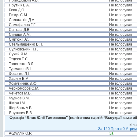
Пригодський А.В.
Не голосував
Прутнік Е.А.
Не голосував
Рева Д.О.
Не голосував
Рижук С.М.
Не голосував
Саламатін Д.А.
Не голосував
Самофалов Г.Г.
Не голосував
Святаш Д.В.
Не голосував
Синиця А.М.
Не голосував
Смітюх Г.Є.
Не голосував
Стельмашенко В.П.
Не голосував
Сулковський П.Г.
Не голосував
Сухий Я.М.
Не голосував
Тедеєв Е.С.
Не голосував
Толстенко В.Л.
Не голосував
Турманов В.І.
Не голосував
Фесенко Л.І.
Не голосував
Харлім В.М.
Не голосував
Хомутиннік В.Ю.
Не голосував
Черноморов О.М.
Не голосував
Чечетов М.В.
Не голосував
Чуднов В.М.
Не голосував
Шкіря І.М.
Не голосував
Щербань А.В.
Не голосував
Янукович В.В.
Не голосував
Фракція “Блок Юлії Тимошенко" (політичних партій “Всеукраїнське об
Кіль
За:120 Проти:0 Утрима
Абдуллін О.Р.
За