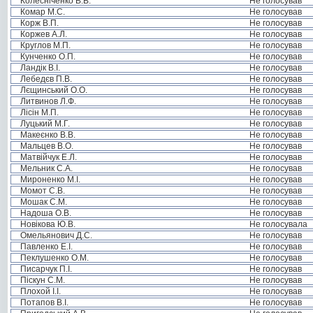
Колесніченко В.В.
Не голосував
Комар М.С.
Не голосував
Корж В.П.
Не голосував
Коржев А.Л.
Не голосував
Круглов М.П.
Не голосував
Кунченко О.П.
Не голосував
Ландік В.І.
Не голосував
Лебедєв П.В.
Не голосував
Лєщинський О.О.
Не голосував
Литвинов Л.Ф.
Не голосував
Лісін М.П.
Не голосував
Луцький М.Г.
Не голосував
Макеєнко В.В.
Не голосував
Мальцев В.О.
Не голосував
Матвійчук Е.Л.
Не голосував
Мельник С.А.
Не голосував
Мироненко М.І.
Не голосував
Момот С.В.
Не голосував
Мошак С.М.
Не голосував
Надоша О.В.
Не голосував
Новікова Ю.В.
Не голосувала
Омельянович Д.С.
Не голосував
Павленко Е.І.
Не голосував
Пеклушенко О.М.
Не голосував
Писарчук П.І.
Не голосував
Піскун С.М.
Не голосував
Плохой І.І.
Не голосував
Потапов В.І.
Не голосував