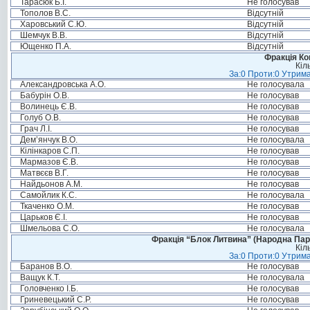
Тарасюк Б.І.
Не голосував
Тополов В.С.
Відсутній
Харовський С.Ю.
Відсутній
Шемчук В.В.
Відсутній
Ющенко П.А.
Відсутній
Фракція Ком
Кіл
За:0 Проти:0 Утрима
Александровська А.О.
Не голосувала
Бабурін О.В.
Не голосував
Волинець Є.В.
Не голосував
Голуб О.В.
Не голосував
Грач Л.І.
Не голосував
Дем’янчук В.О.
Не голосувала
Кілінкаров С.П.
Не голосував
Мармазов Є.В.
Не голосував
Матвєєв В.Г.
Не голосував
Найдьонов А.М.
Не голосував
Самойлик К.С.
Не голосувала
Ткаченко О.М.
Не голосував
Царьков Є.І.
Не голосував
Шмельова С.О.
Не голосувала
Фракція “Блок Литвина” (Народна Парті
Кіл
За:0 Проти:0 Утрима
Баранов В.О.
Не голосував
Ващук К.Т.
Не голосувала
Головченко І.Б.
Не голосував
Гриневецький С.Р.
Не голосував