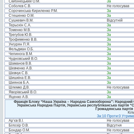
Скибінецький О.М.
За
Соболєв С.В.
Не голосував
Сорочинська-Кириленко Р.М.
За
Стешенко О.М.
За
Сушкевич В.М.
Відсутній
Терьохін С.А.
За
Томенко М.В.
За
Трегубов Ю.В.
За
Трофименко В.В.
За
Унгурян П.Я.
За
Фельдман О.Б.
За
Чепинога В.М.
За
Чудновський В.О.
За
Шаманов В.В.
За
Шевченко А.В.
За
Шевчук С.В.
За
Шишкіна Е.В.
За
Шиянов Б.А.
За
Шлемко Д.В.
Не голосував
Яворівський В.О.
За
Яценко А.В.
За
Фракція Блоку “Наша Україна – Народна Самооборона”: Народний Со
Українська Народна Партія, Українська республіканська партія “
Громадянська партія 
Кіл
За:10 Проти:0 Утрима
Ар’єв В.І.
Не голосував
Білозір О.В.
Відсутня
Бондар О.М.
Не голосував