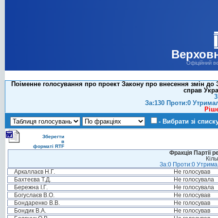
Верховн
Офіційний в
Поіменне голосування про проект Закону про внесення змін до З
справ Укра
3
За:130 Проти:0 Утрима
Ріш
- Вибрати зі списк
Зберегти
в
форматі RTF
Фракція Партії р
Кіль
За:0 Проти:0 Утримал
Аркаллаєв Н.Г.
Не голосував
Бахтеєва Т.Д.
Не голосувала
Бережна І.Г.
Не голосувала
Богуслаєв В.О.
Не голосував
Бондаренко В.В.
Не голосував
Бондик В.А.
Не голосував