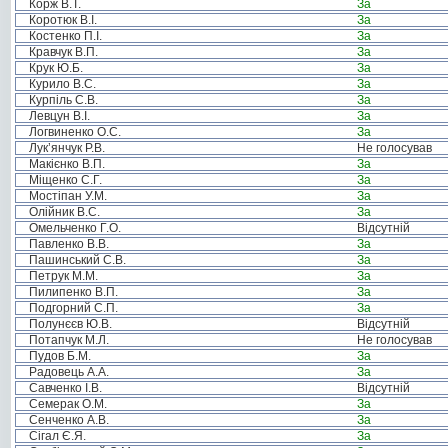
Корж В.Т.
За
Коротюк В.І.
За
Костенко П.І.
За
Кравчук В.П.
За
Крук Ю.Б.
За
Курило В.С.
За
Курпіль С.В.
За
Левцун В.І.
За
Логвиненко О.С.
За
Лук’янчук Р.В.
Не голосував
Макієнко В.П.
За
Міщенко С.Г.
За
Мостіпан У.М.
За
Олійник В.С.
За
Омельченко Г.О.
Відсутній
Павленко В.В.
За
Пашинський С.В.
За
Петрук М.М.
За
Пилипенко В.П.
За
Подгорний С.П.
За
Полунєєв Ю.В.
Відсутній
Потапчук М.Л.
Не голосував
Пудов Б.М.
За
Радовець А.А.
За
Савченко І.В.
Відсутній
Семерак О.М.
За
Сенченко А.В.
За
Сігал Є.Я.
За