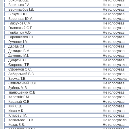
Боярчук О.В.
Не голосував
Васильєв Г.А.
Не голосував
Вернидубов І.В.
Не голосував
Вілкул О.Ю.
Не голосував
Воропаєв Ю.М.
Не голосував
Глазунов С.М.
Не голосував
Головатий С.П.
Не голосував
Горбатюк А.О.
Не голосував
Горошкевич О.С.
Не голосував
Гуменюк І.М.
Не голосував
Дарда О.П.
Не голосував
Демидко В.М.
Не голосував
Демянко М.І.
Не голосував
Джарти В.Г.
Не голосував
Єгоренко Т.В.
Не голосувала
Єфремов О.С.
Не голосував
Забарський В.В.
Не голосував
Засуха Т.В.
Не голосувала
Звягільський Ю.Л.
Не голосував
Зубець М.В.
Не голосував
Іванющенко Ю.В.
Не голосував
Калетнік Г.М.
Не голосував
Каракай Ю.В.
Не голосував
Кий С.В.
Не голосував
Кінах А.К.
Не голосував
Клімов Л.М.
Не голосував
Ковальова Ю.В.
Не голосувала
Козак В.В.
Не голосував