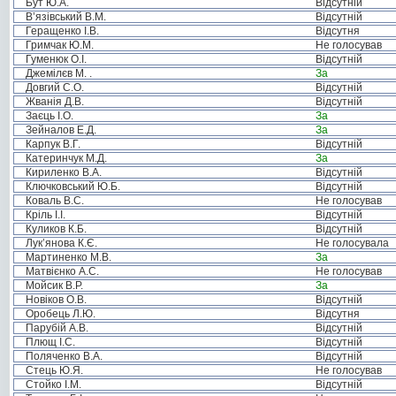
Бут Ю.А.
Відсутній
В’язівський В.М.
Відсутній
Геращенко І.В.
Відсутня
Гримчак Ю.М.
Не голосував
Гуменюк О.І.
Відсутній
Джемілєв М. .
За
Довгий С.О.
Відсутній
Жванія Д.В.
Відсутній
Заєць І.О.
За
Зейналов Е.Д.
За
Карпук В.Г.
Відсутній
Катеринчук М.Д.
За
Кириленко В.А.
Відсутній
Ключковський Ю.Б.
Відсутній
Коваль В.С.
Не голосував
Кріль І.І.
Відсутній
Куликов К.Б.
Відсутній
Лук’янова К.Є.
Не голосувала
Мартиненко М.В.
За
Матвієнко А.С.
Не голосував
Мойсик В.Р.
За
Новіков О.В.
Відсутній
Оробець Л.Ю.
Відсутня
Парубій А.В.
Відсутній
Плющ І.С.
Відсутній
Поляченко В.А.
Відсутній
Стець Ю.Я.
Не голосував
Стойко І.М.
Відсутній