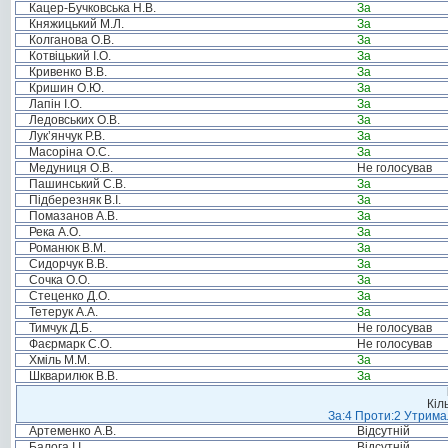
Кацер-Бучковська Н.В.
За
Княжицький М.Л.
За
Колганова О.В.
За
Котвіцький І.О.
За
Кривенко В.В.
За
Кришин О.Ю.
За
Лапін І.О.
За
Ледовських О.В.
За
Лук’янчук Р.В.
За
Масоріна О.С.
За
Медуниця О.В.
Не голосував
Пашинський С.В.
За
Підберезняк В.І.
За
Помазанов А.В.
За
Река А.О.
За
Романюк В.М.
За
Сидорчук В.В.
За
Сочка О.О.
За
Стеценко Д.О.
За
Тетерук А.А.
За
Тимчук Д.Б.
Не голосував
Фаєрмарк С.О.
Не голосував
Хміль М.М.
За
Шкварилюк В.В.
За
Кіл
За:4 Проти:2 Утримал
Артеменко А.В.
Відсутній
Балога І.І.
Відсутній