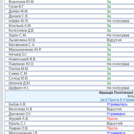
Воропаєв Ю.М.
За
Гусак В.Г.
За
Добкін М.М.
За
Дунаєв С.В.
За
Іоффе Ю.Я.
Не голосував
Кісельов А.М.
За
Колєсніков Д.В.
За
Ларін С.М.
Не голосував
Льовочкіна Ю.В.
Відсутня
Матвієнков С.А.
За
Мірошниченко Ю.Р.
За
Нечаєв О.І.
За
Новинський В.В.
За
Павленко Ю.О.
Не голосував
Папієв М.М.
За
Сажко С.М.
За
Солод Ю.В.
За
Шпенов Д.Ю.
За
Шуфрич Н.І.
Не голосував
Фракція Політичної
Кіл
За:0 Проти:9 Утрим
Бабак А.В.
Утрималась
Веселова Н.В.
Відсутня
Данченко О.І.
Утримався
Журжій А.В.
Проти
Кіраль С.І.
Відсутній
Лаврик О.В.
Проти
Мірошніченко І.В.
Утримався