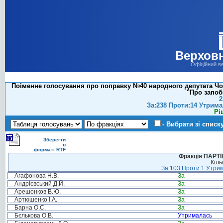
Верховн
Офіційний в
Поіменне голосування про поправку №40 народного депутата Чор
"Про запоб
2
За:238 Проти:14 Утрима
Рі
- Вибрати зі списк
Зберегти
в
форматі RTF
Фракція ПАРТ
Кіль
За:103 Проти:1 Утрим
Агафонова Н.В.
За
Андрієвський Д.Й.
За
Арешонков В.Ю.
За
Артюшенко І.А.
За
Барна О.С.
За
Бєлькова О.В.
Утрималась