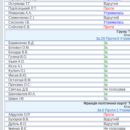
Острікова Т.Г.
Відсутня
Підлісецький Л.Т.
Проти
Романова А.А.
Утрималась
Семенченко С.І.
Відсутній
Сисоєнко І.В.
Утрималась
Соболєв Є.В.
Проти
Група "
Кіл
За:20 Проти:0 Утрим
Барвіненко В.Д.
За
Біловол О.М.
За
Бондар В.В.
За
Гуляєв В.О.
За
Ільюк А.О.
За
Кіссе А.І.
За
Кулініч О.І.
За
Мисик В.Ю.
За
Остапчук В.М.
За
Пресман О.С.
За
Святаш Д.В.
Не голосував
Шаповалов Ю.А.
За
Шкіря І.М.
За
Фракція політичної партії
Кіл
За:0 Проти:1 Утрим
Абдуллін О.Р.
Проти
Бухарєв В.В.
Відсутній
Дубіль В.О.
Відсутній
Івченко В.Є.
Не голосував