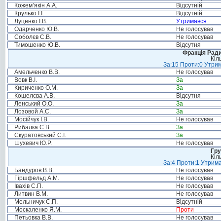
Кожем’якін А.А.
Відсутній
Крулько І.І.
Відсутній
Луценко І.В.
Утримався
Одарченко Ю.В.
Не голосував
Соболєв С.В.
Не голосував
Тимошенко Ю.В.
Відсутня
Фракція Ради
Кіл
За:15 Проти:0 Утрим
Амельченко В.В.
Не голосував
Вовк В.І.
За
Кириченко О.М.
За
Кошелєва А.В.
Відсутня
Ленський О.О.
За
Лозовой А.С.
За
Мосійчук І.В.
Не голосував
Рибалка С.В.
За
Скуратовський С.І.
За
Шухевич Ю.Р.
Не голосував
Гру
Кіл
За:4 Проти:1 Утрима
Бандуров В.В.
Не голосував
Гіршфельд А.М.
Не голосував
Івахів С.П.
Не голосував
Литвин В.М.
Не голосував
Мельничук С.П.
Відсутній
Москаленко Я.М.
Проти
Петьовка В.В.
Не голосував