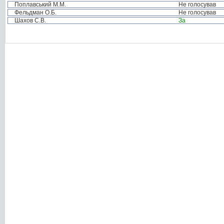
Поплавський М.М.
Не голосував
Фельдман О.Б.
Не голосував
Шахов С.В.
За