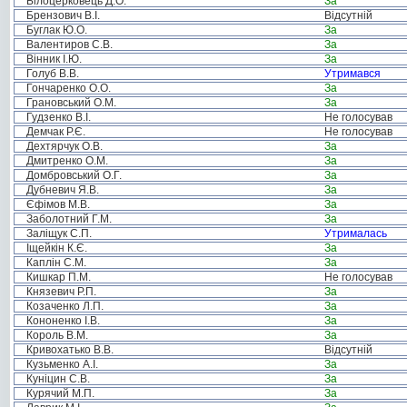
Білоцерковець Д.О.
За
Брензович В.І.
Відсутній
Буглак Ю.О.
За
Валентиров С.В.
За
Вінник І.Ю.
За
Голуб В.В.
Утримався
Гончаренко О.О.
За
Грановський О.М.
За
Гудзенко В.І.
Не голосував
Демчак Р.Є.
Не голосував
Дехтярчук О.В.
За
Дмитренко О.М.
За
Домбровський О.Г.
За
Дубневич Я.В.
За
Єфімов М.В.
За
Заболотний Г.М.
За
Заліщук С.П.
Утрималась
Іщейкін К.Є.
За
Каплін С.М.
За
Кишкар П.М.
Не голосував
Князевич Р.П.
За
Козаченко Л.П.
За
Кононенко І.В.
За
Король В.М.
За
Кривохатько В.В.
Відсутній
Кузьменко А.І.
За
Куніцин С.В.
За
Курячий М.П.
За