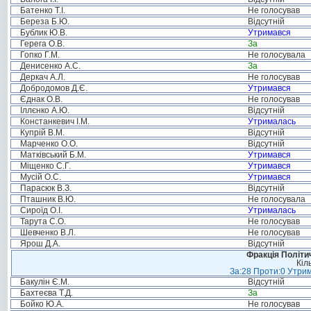
Батенко Т.І.
Не голосував
Береза Б.Ю.
Відсутній
Бублик Ю.В.
Утримався
Герега О.В.
За
Гопко Г.М.
Не голосувала
Денисенко А.С.
За
Деркач А.Л.
Не голосував
Добродомов Д.Є.
Утримався
Єднак О.В.
Не голосував
Іллєнко А.Ю.
Відсутній
Констанкевич І.М.
Утрималась
Купрій В.М.
Відсутній
Марченко О.О.
Відсутній
Матківський Б.М.
Утримався
Міщенко С.Г.
Утримався
Мусій О.С.
Утримався
Парасюк В.З.
Відсутній
Пташник В.Ю.
Не голосувала
Сироїд О.І.
Утрималась
Тарута С.О.
Не голосував
Шевченко В.Л.
Не голосував
Ярош Д.А.
Відсутній
Фракція Політич
Кіл
За:28 Проти:0 Утрим
Бакулін Є.М.
Відсутній
Бахтеєва Т.Д.
За
Бойко Ю.А.
Не голосував