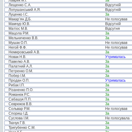
Лаврик М.І.
За
Лещенко С.А.
Відсутній
Лопушанський А.Я.
Відсутній
Луценко І.С.
За
Макар’ян Д.Б.
Не голосував
Мамчур Ю.В.
Відсутній
Матіос М.В.
Відсутня
Мацола Р.М.
За
Мельниченко В.В.
За
Мушак О.П.
Не голосував
Негой Ф.Ф.
Не голосував
Немировський А.В.
За
Новак Н.В.
Утрималась
Павелко А.В.
За
Палатний А.Л.
За
Петренко О.М.
За
Побер І.М.
За
Продан О.П.
Утрималась
Рибак І.П.
За
Різаненко П.О.
За
Романюк Р.С.
За
Сабашук П.П.
За
Севрюков В.В.
За
Сольвар Р.М.
Не голосував
Спориш І.Д.
За
Суслова І.М.
Не голосувала
Ткачук Г.В.
За
Тригубенко С.М.
За