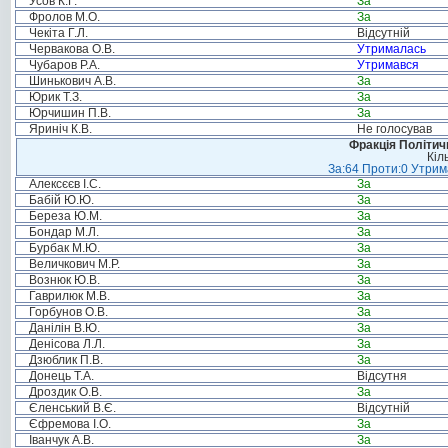
Усов К.Г.
За
Фролов М.О.
За
Чекіта Г.Л.
Відсутній
Червакова О.В.
Утрималась
Чубаров Р.А.
Утримався
Шинькович А.В.
За
Юрик Т.З.
За
Юрчишин П.В.
За
Яриніч К.В.
Не голосував
Фракція Політи
Кіл
За:64 Проти:0 Утрима
Алексєєв І.С.
За
Бабій Ю.Ю.
За
Береза Ю.М.
За
Бондар М.Л.
За
Бурбак М.Ю.
За
Величкович М.Р.
За
Вознюк Ю.В.
За
Гаврилюк М.В.
За
Горбунов О.В.
За
Данілін В.Ю.
За
Денісова Л.Л.
За
Дзюблик П.В.
За
Донець Т.А.
Відсутня
Дроздик О.В.
За
Єленський В.Є.
Відсутній
Єфремова І.О.
За
Іванчук А.В.
За