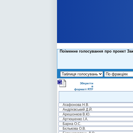
Поіменне голосування про проект Зако
Зберегти
в
форматі RTF
Агафонова Н.В.
Андрієвський Д.Й.
Арешонков В.Ю.
Артюшенко І.А.
Барна О.С.
Бєлькова О.В.