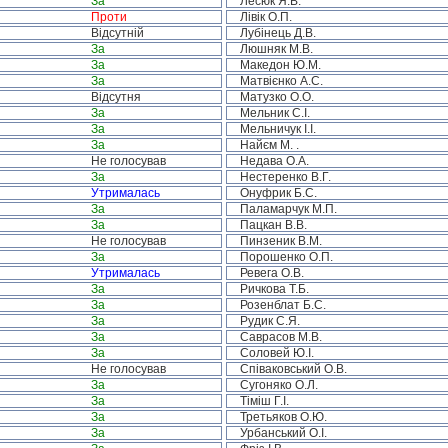
За
Лесюк Я.В.
Проти
Лівік О.П.
Відсутній
Лубінець Д.В.
За
Люшняк М.В.
За
Македон Ю.М.
За
Матвієнко А.С.
Відсутня
Матузко О.О.
За
Мельник С.І.
За
Мельничук І.І.
За
Найєм М. .
Не голосував
Недава О.А.
За
Нестеренко В.Г.
Утрималась
Онуфрик Б.С.
За
Паламарчук М.П.
За
Пацкан В.В.
Не голосував
Пинзеник В.М.
За
Порошенко О.П.
Утрималась
Ревега О.В.
За
Ричкова Т.Б.
За
Розенблат Б.С.
За
Рудик С.Я.
За
Саврасов М.В.
За
Соловей Ю.І.
Не голосував
Співаковський О.В.
За
Сугоняко О.Л.
За
Тіміш Г.І.
За
Третьяков О.Ю.
За
Урбанський О.І.