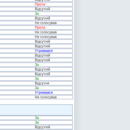
Проти
Відсутній
За
Відсутній
Не голосував
Проти
Не голосував
Не голосував
Відсутній
Відсутній
Утримався
Відсутній
Відсутній
За
Відсутній
Відсутній
За
Відсутня
За
Утримався
Не голосував
За
За
Відсутній