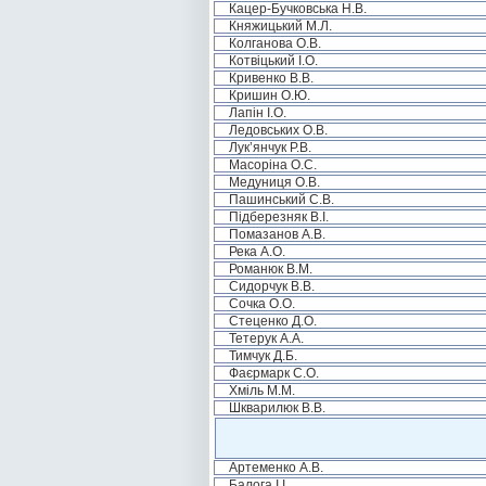
Кацер-Бучковська Н.В.
Княжицький М.Л.
Колганова О.В.
Котвіцький І.О.
Кривенко В.В.
Кришин О.Ю.
Лапін І.О.
Ледовських О.В.
Лук’янчук Р.В.
Масоріна О.С.
Медуниця О.В.
Пашинський С.В.
Підберезняк В.І.
Помазанов А.В.
Река А.О.
Романюк В.М.
Сидорчук В.В.
Сочка О.О.
Стеценко Д.О.
Тетерук А.А.
Тимчук Д.Б.
Фаєрмарк С.О.
Хміль М.М.
Шкварилюк В.В.
Артеменко А.В.
Балога І.І.