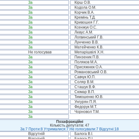
За
Кірш О.В.
За
Кодола О.М.
За
Корчик В.А.
За
Кремінь Т.Д.
За
Кривошея Г.Г.
За
Ксенжук О.С.
За
Левус А.М.
За
Логвинський Г.В.
За
Лунченко В.В.
За
Матейченко К.В.
Не голосував
Мепарішвілі Х.Н.
За
Пинзеник П.В.
За
Поляков М.А.
За
Присяжнюк О.А.
За
Романовський О.В.
За
Савчук Ю.П.
За
Соляр В.М.
За
Сташук В.Ф.
За
Сюмар В.П.
За
Тимошенко Ю.В.
За
Унгурян П.Я.
За
Федорук М.Т.
За
Чорновол Т.М.
За
Позафракційні
Кількість депутатів: 47
За:7 Проти:8 Утрималися:7 Не голосували:7 Відсутні:18
Відсутній
Балога В.І.
Відсутній
Балога П.І.