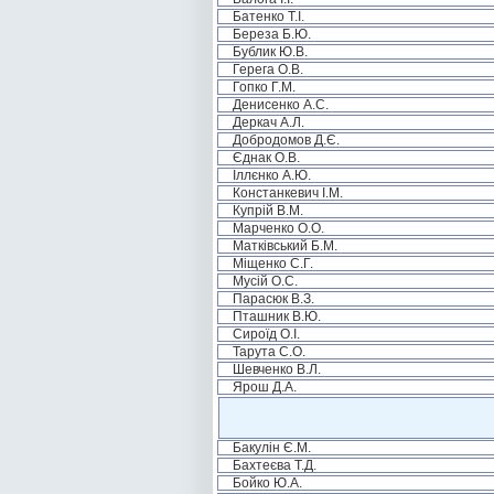
Батенко Т.І.
Береза Б.Ю.
Бублик Ю.В.
Герега О.В.
Гопко Г.М.
Денисенко А.С.
Деркач А.Л.
Добродомов Д.Є.
Єднак О.В.
Іллєнко А.Ю.
Констанкевич І.М.
Купрій В.М.
Марченко О.О.
Матківський Б.М.
Міщенко С.Г.
Мусій О.С.
Парасюк В.З.
Пташник В.Ю.
Сироїд О.І.
Тарута С.О.
Шевченко В.Л.
Ярош Д.А.
Бакулін Є.М.
Бахтеєва Т.Д.
Бойко Ю.А.