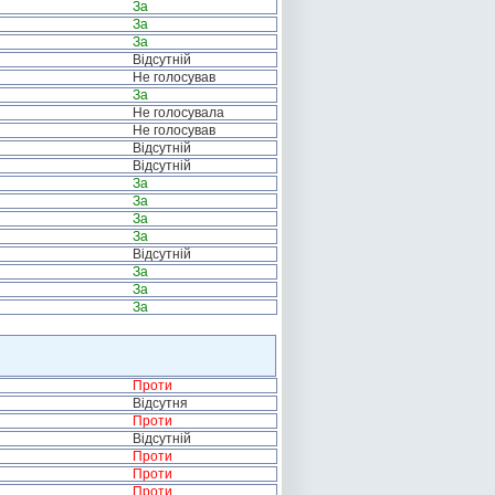
За
За
За
Відсутній
Не голосував
За
Не голосувала
Не голосував
Відсутній
Відсутній
За
За
За
За
Відсутній
За
За
За
Проти
Відсутня
Проти
Відсутній
Проти
Проти
Проти