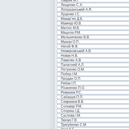
Лаврик М.І.
Лещенко С.А.
Лопушанський А.Я.
Луценко І.С.
Макар’ян Д.Б.
Мамчур Ю.В.
Матіос М.В.
Мацола Р.М.
Мельниченко В.В.
Мушак О.П.
Негой Ф.Ф.
Немировський А.В.
Новак Н.В.
Павелко А.В.
Палатний А.Л.
Петренко О.М.
Побер І.М.
Продан О.П.
Рибак І.П.
Різаненко П.О.
Романюк Р.С.
Сабашук П.П.
Севрюков В.В.
Сольвар Р.М.
Спориш І.Д.
Суслова І.М.
Ткачук Г.В.
Тригубенко С.М.