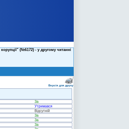
корупції" (№6172) - у другому читанні
Версія для друку
За
Утримався
Відсутній
За
За
За