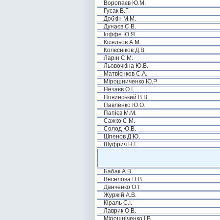
Воропаєв Ю.М.
Гусак В.Г.
Добкін М.М.
Дунаєв С.В.
Іоффе Ю.Я.
Кісельов А.М.
Колєсніков Д.В.
Ларін С.М.
Льовочкіна Ю.В.
Матвієнков С.А.
Мірошниченко Ю.Р.
Нечаєв О.І.
Новинський В.В.
Павленко Ю.О.
Папієв М.М.
Сажко С.М.
Солод Ю.В.
Шпенов Д.Ю.
Шуфрич Н.І.
Бабак А.В.
Веселова Н.В.
Данченко О.І.
Журжій А.В.
Кіраль С.І.
Лаврик О.В.
Мірошніченко І.В.