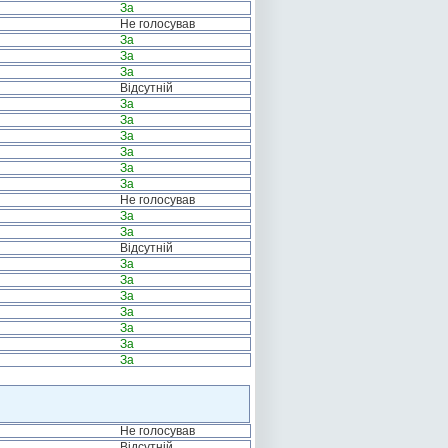
За
Не голосував
За
За
За
Відсутній
За
За
За
За
За
За
Не голосував
За
За
Відсутній
За
За
За
За
За
За
За
Не голосував
Відсутній