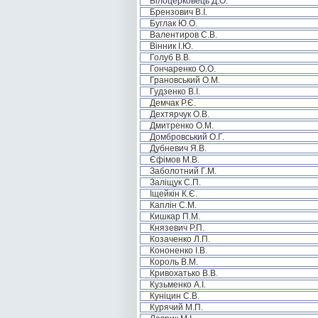
Білоцерковець Д.О.
Брензович В.І.
Буглак Ю.О.
Валентиров С.В.
Вінник І.Ю.
Голуб В.В.
Гончаренко О.О.
Грановський О.М.
Гудзенко В.І.
Демчак Р.Є.
Дехтярчук О.В.
Дмитренко О.М.
Домбровський О.Г.
Дубневич Я.В.
Єфімов М.В.
Заболотний Г.М.
Заліщук С.П.
Іщейкін К.Є.
Каплін С.М.
Кишкар П.М.
Князевич Р.П.
Козаченко Л.П.
Кононенко І.В.
Король В.М.
Кривохатько В.В.
Кузьменко А.І.
Куніцин С.В.
Курячий М.П.