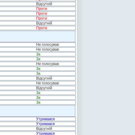
Відсутній
Проти
Проти
Проти
Відсутній
Проти
Не голосував
Не голосував
За
За
Не голосував
За
За
Відсутній
Не голосував
Відсутній
За
За
За
Утримався
Утримався
Відсутній
Утримався