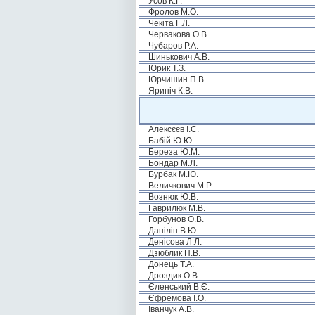
Усов К.Г.
Фролов М.О.
Чекіта Г.Л.
Червакова О.В.
Чубаров Р.А.
Шинькович А.В.
Юрик Т.З.
Юрчишин П.В.
Яриніч К.В.
Алексєєв І.С.
Бабій Ю.Ю.
Береза Ю.М.
Бондар М.Л.
Бурбак М.Ю.
Величкович М.Р.
Вознюк Ю.В.
Гаврилюк М.В.
Горбунов О.В.
Данілін В.Ю.
Денісова Л.Л.
Дзюблик П.В.
Донець Т.А.
Дроздик О.В.
Єленський В.Є.
Єфремова І.О.
Іванчук А.В.