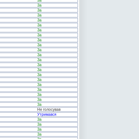
За
За
За
За
За
За
За
За
За
За
За
За
За
За
За
За
За
За
За
За
За
За
Не голосував
Утримався
За
За
За
За