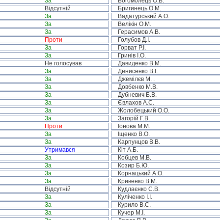
За
Богомолець О.В.
Відсутній
Бригинець О.М.
За
Вадатурський А.О.
За
Велікін О.М.
За
Герасимов А.В.
Проти
Голубов Д.І.
За
Горват Р.І.
За
Гринів І.О.
Не голосував
Давиденко В.М.
За
Денисенко В.І.
За
Джемілєв М. .
За
Довбенко М.В.
За
Дубневич Б.В.
За
Євлахов А.С.
За
Жолобецький О.О.
За
Загорій Г.В.
Проти
Іонова М.М.
За
Іщенко В.О.
За
Карпунцов В.В.
Утримався
Кіт А.Б.
За
Кобцев М.В.
За
Козир Б.Ю.
За
Корнацький А.О.
За
Кривенко В.М.
Відсутній
Кудлаєнко С.В.
За
Куліченко І.І.
За
Курило В.С.
За
Кучер М.І.