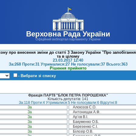
Верховна Рада України
Офіційний вебпортал парламенту України
ну про внесення зміни до статті 3 Закону України "Про запобігання 
та в цілому
23.03.2017 12:40
За:268 Проти:31 Утрималися:27 Не голосували:37 Всього:363
Рішення прийнято
- Вибрати зі списку
Фракція ПАРТІЇ "БЛОК ПЕТРА ПОРОШЕНКА"
Кількість депутатів: 141
За:118 Проти:4 Утрималися:5 Не голосували:6 Відсутні:8
За
Алєксєєв С.О.
За
Антонищак А.Ф.
За
Ар’єв В.І.
За
Бакуменко О.Б.
За
Березенко С.І.
За
Білозір О.В.