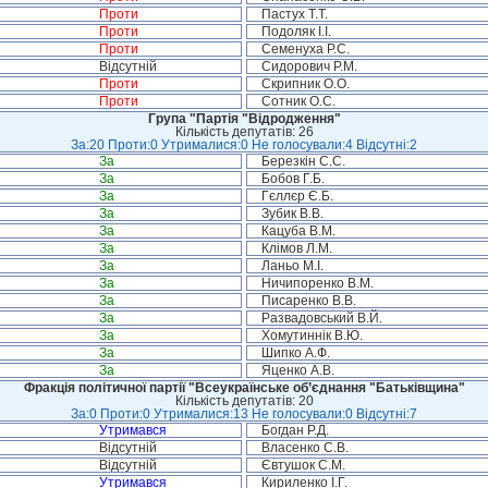
Проти
Пастух Т.Т.
Проти
Подоляк І.І.
Проти
Семенуха Р.С.
Відсутній
Сидорович Р.М.
Проти
Скрипник О.О.
Проти
Сотник О.С.
Група "Партія "Відродження"
Кількість депутатів: 26
За:20 Проти:0 Утрималися:0 Не голосували:4 Відсутні:2
За
Березкін С.С.
За
Бобов Г.Б.
За
Гєллєр Є.Б.
За
Зубик В.В.
За
Кацуба В.М.
За
Клімов Л.М.
За
Ланьо М.І.
За
Ничипоренко В.М.
За
Писаренко В.В.
За
Развадовський В.Й.
За
Хомутиннік В.Ю.
За
Шипко А.Ф.
За
Яценко А.В.
Фракція політичної партії "Всеукраїнське об’єднання "Батьківщина"
Кількість депутатів: 20
За:0 Проти:0 Утрималися:13 Не голосували:0 Відсутні:7
Утримався
Богдан Р.Д.
Відсутній
Власенко С.В.
Відсутній
Євтушок С.М.
Утримався
Кириленко І.Г.