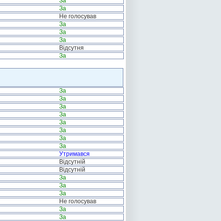
За
За
Не голосував
За
За
За
Відсутня
За
За
За
За
За
За
За
За
За
Утримався
Відсутній
Відсутній
За
За
За
Не голосував
За
За