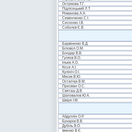
Острікова Т.Г.
Підлісецький Л.Т.
Романова А.А.
Семенченко С.І.
Сисоєнко І.В.
Соболєв Є.В.
Барвіненко В.Д.
Біловол О.М.
Бондар В.В.
Гуляєв В.О.
Ільюк А.О.
Кіссе А.І.
Кулініч О.І.
Мисик В.Ю.
Остапчук В.М.
Пресман О.С.
Святаш Д.В.
Шаповалов Ю.А.
Шкіря І.М.
Абдуллін О.Р.
Бухарєв В.В.
Дубіль В.О.
Івченко В.Є.