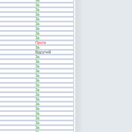
За
За
За
За
За
За
За
За
За
Проти
За
Відсутній
За
За
За
За
За
За
За
За
За
За
За
За
За
За
За
За