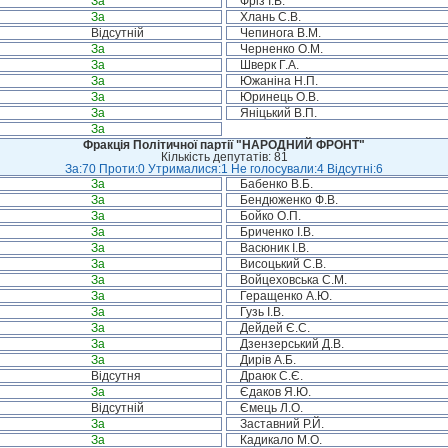
За
Фріз І.В.
За
Хлань С.В.
Відсутній
Чепинога В.М.
За
Черненко О.М.
За
Шверк Г.А.
За
Южаніна Н.П.
За
Юринець О.В.
За
Яніцький В.П.
За
Фракція Політичної партії "НАРОДНИЙ ФРОНТ"
Кількість депутатів: 81
За:70 Проти:0 Утрималися:1 Не голосували:4 Відсутні:6
За
Бабенко В.Б.
За
Бендюженко Ф.В.
За
Бойко О.П.
За
Бриченко І.В.
За
Васюник І.В.
За
Висоцький С.В.
За
Войцеховська С.М.
За
Геращенко А.Ю.
За
Гузь І.В.
За
Дейдей Є.С.
За
Дзензерський Д.В.
За
Дирів А.Б.
Відсутня
Драюк С.Є.
За
Єдаков Я.Ю.
Відсутній
Ємець Л.О.
За
Заставний Р.Й.
За
Кадикало М.О.