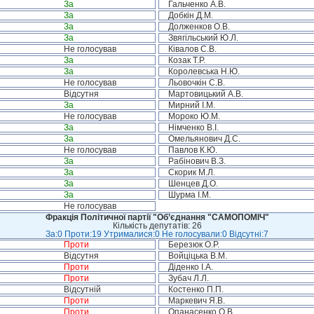
За
Гальченко А.В.
За
Добкін Д.М.
За
Долженков О.В.
За
Звягільський Ю.Л.
Не голосував
Ківалов С.В.
За
Козак Т.Р.
За
Королевська Н.Ю.
Не голосував
Льовочкін С.В.
Відсутня
Мартовицький А.В.
За
Мирний І.М.
Не голосував
Мороко Ю.М.
За
Німченко В.І.
За
Омельянович Д.С.
Не голосував
Павлов К.Ю.
За
Рабінович В.З.
За
Скорик М.Л.
За
Шенцев Д.О.
За
Шурма І.М.
Не голосував
Фракція Політичної партії "Об’єднання "САМОПОМІЧ"
Кількість депутатів: 26
За:0 Проти:19 Утрималися:0 Не голосували:0 Відсутні:7
Проти
Березюк О.Р.
Відсутня
Войціцька В.М.
Проти
Діденко І.А.
Проти
Зубач Л.Л.
Відсутній
Костенко П.П.
Проти
Маркевич Я.В.
Проти
Опанасенко О.В.