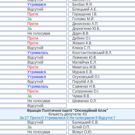
Утримався
Безбах Я.Я.
Відсутній
Білецький А.Є.
Проти
Геращенко І.В.
За
Головко М.Й.
Проти
Денисенко А.П.
За
Дерев’янко Ю.Б.
Не голосував
Дідич В.В.
Проти
Дубінін О.І.
Проти
Жеваго К.В.
Відсутній
Клюєв С.П.
Утрималась
Константіновський В.Л.
Відсутній
Левченко Ю.В.
Відсутній
Матвійчук Е.Л.
Проти
Микитась М.В.
Утримався
Мураєв Є.В.
Утримався
Осуховський О.І.
Відсутній
Парубій А.В.
Утрималась
Савченко Н.В.
Проти
Супруненко О.І.
За
Чумак В.В.
Не голосував
Шевченко О.Л.
Відсутній
Фракція Політичної партії "Опозиційний блок"
Кількість депутатів: 43
За:27 Проти:0 Утрималися:0 Не голосували:9 Відсутні:7
Відсутній
Балицький Є.В.
За
Білий О.П.
Не голосував
Вілкул О.Ю.