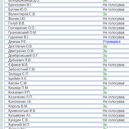
Білоцерковець Д.О.
За
Брензович В.І.
Не голосував
Буглак Ю.О.
Не голосував
Валентиров С.В.
За
Вінник І.Ю.
Не голосував
Голуб В.В.
Не голосував
Гончаренко О.О.
Не голосував
Грановський О.М.
Не голосував
Гудзенко В.І.
Не голосував
Демчак Р.Є.
Утримався
Дехтярчук О.В.
За
Дмитренко О.М.
За
Домбровський О.Г.
За
Дубневич Я.В.
За
Єфімов М.В.
Не голосував
Заболотний Г.М.
За
Заліщук С.П.
За
Іщейкін К.Є.
За
Каплін С.М.
Не голосував
Кишкар П.М.
За
Князевич Р.П.
За
Козаченко Л.П.
Не голосував
Кононенко І.В.
Не голосував
Король В.М.
За
Кривохатько В.В.
Не голосував
Кузьменко А.І.
Не голосував
Куніцин С.В.
Не голосував
Курячий М.П.
За