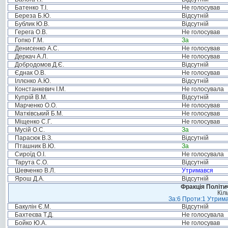
Батенко Т.І.
Не голосував
Береза Б.Ю.
Відсутній
Бублик Ю.В.
Відсутній
Герега О.В.
Не голосував
Гопко Г.М.
За
Денисенко А.С.
Не голосував
Деркач А.Л.
Не голосував
Добродомов Д.Є.
Відсутній
Єднак О.В.
Не голосував
Іллєнко А.Ю.
Відсутній
Констанкевич І.М.
Не голосувала
Купрій В.М.
Відсутній
Марченко О.О.
Не голосував
Матківський Б.М.
Не голосував
Міщенко С.Г.
Не голосував
Мусій О.С.
За
Парасюк В.З.
Відсутній
Пташник В.Ю.
За
Сироїд О.І.
Не голосувала
Тарута С.О.
Відсутній
Шевченко В.Л.
Утримався
Ярош Д.А.
Відсутній
Фракція Політич
Кіл
За:6 Проти:1 Утрима
Бакулін Є.М.
Відсутній
Бахтеєва Т.Д.
Не голосувала
Бойко Ю.А.
Не голосував