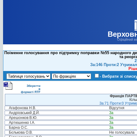
Верховн
Офіційний в
Поіменне голосування про підтримку поправки №55 народного депу
та реорга
2
За:146 Проти:2 Утримал
Ріш
- Вибрати зі списк
Зберегти
в
форматі RTF
Фракція ПАРТ
Кіль
За:71 Проти:0 Утрима
Агафонова Н.В.
Відсутня
Андрієвський Д.Й.
За
Арешонков В.Ю.
За
Артюшенко І.А.
За
Барна О.С.
За
Бєлькова О.В.
Не голосувала