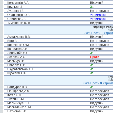
Кожем’якін А.А.
Відсутній
Крулько І.І.
За
Луценко І.В.
Не голосував
Одарченко Ю.В.
Утримався
Соболєв С.В.
Утримався
Тимошенко Ю.В.
Відсутня
Фракція Ради
Кіл
За:6 Проти:1 Утрим
Амельченко В.В.
Відсутній
Вовк В.І.
Не голосував
Кириченко О.М.
Не голосував
Кошелєва А.В.
Відсутня
Ленський О.О.
За
Лозовой А.С.
Проти
Мосійчук І.В.
Відсутній
Рибалка С.В.
За
Скуратовський С.І.
За
Шухевич Ю.Р.
За
Гру
Кіл
За:4 Проти:0 Утрима
Бандуров В.В.
За
Гіршфельд А.М.
Не голосував
Івахів С.П.
Не голосував
Литвин В.М.
Не голосував
Мельничук С.П.
Відсутній
Москаленко Я.М.
Не голосував
Петьовка В.В.
Відсутній