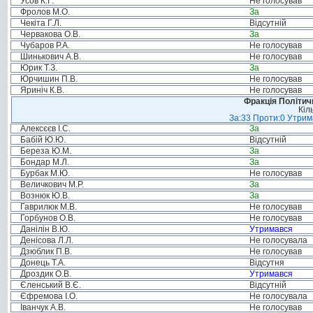
Усов К.Г.
Не голосував
Фролов М.О.
За
Чекіта Г.Л.
Відсутній
Червакова О.В.
За
Чубаров Р.А.
Не голосував
Шинькович А.В.
Не голосував
Юрик Т.З.
За
Юрчишин П.В.
Не голосував
Яриніч К.В.
Не голосував
Фракція Політи
Кіл
За:33 Проти:0 Утрима
Алексєєв І.С.
За
Бабій Ю.Ю.
Відсутній
Береза Ю.М.
За
Бондар М.Л.
За
Бурбак М.Ю.
Не голосував
Величкович М.Р.
За
Вознюк Ю.В.
За
Гаврилюк М.В.
Не голосував
Горбунов О.В.
Не голосував
Данілін В.Ю.
Утримався
Денісова Л.Л.
Не голосувала
Дзюблик П.В.
Не голосував
Донець Т.А.
Відсутня
Дроздик О.В.
Утримався
Єленський В.Є.
Відсутній
Єфремова І.О.
Не голосувала
Іванчук А.В.
Не голосував