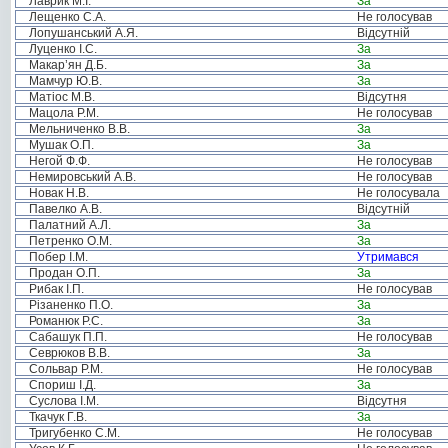
Лаврик М.І.
За
Лещенко С.А.
Не голосував
Лопушанський А.Я.
Відсутній
Луценко І.С.
За
Макар’ян Д.Б.
За
Мамчур Ю.В.
За
Матіос М.В.
Відсутня
Мацола Р.М.
Не голосував
Мельниченко В.В.
За
Мушак О.П.
За
Негой Ф.Ф.
Не голосував
Немировський А.В.
Не голосував
Новак Н.В.
Не голосувала
Павелко А.В.
Відсутній
Палатний А.Л.
За
Петренко О.М.
За
Побер І.М.
Утримався
Продан О.П.
За
Рибак І.П.
Не голосував
Різаненко П.О.
За
Романюк Р.С.
За
Сабашук П.П.
Не голосував
Севрюков В.В.
За
Сольвар Р.М.
Не голосував
Спориш І.Д.
За
Суслова І.М.
Відсутня
Ткачук Г.В.
За
Тригубенко С.М.
Не голосував