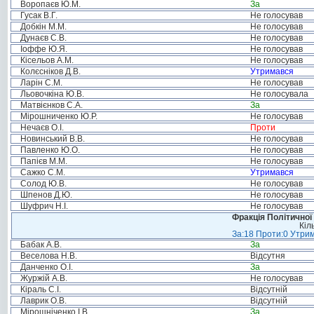
Воропаєв Ю.М.
За
Гусак В.Г.
Не голосував
Добкін М.М.
Не голосував
Дунаєв С.В.
Не голосував
Іоффе Ю.Я.
Не голосував
Кісельов А.М.
Не голосував
Колєсніков Д.В.
Утримався
Ларін С.М.
Не голосував
Льовочкіна Ю.В.
Не голосувала
Матвієнков С.А.
За
Мірошниченко Ю.Р.
Не голосував
Нечаєв О.І.
Проти
Новинський В.В.
Не голосував
Павленко Ю.О.
Не голосував
Папієв М.М.
Не голосував
Сажко С.М.
Утримався
Солод Ю.В.
Не голосував
Шпенов Д.Ю.
Не голосував
Шуфрич Н.І.
Не голосував
Фракція Політичної
Кіл
За:18 Проти:0 Утрим
Бабак А.В.
За
Веселова Н.В.
Відсутня
Данченко О.І.
За
Журжій А.В.
Не голосував
Кіраль С.І.
Відсутній
Лаврик О.В.
Відсутній
Мірошніченко І.В.
За