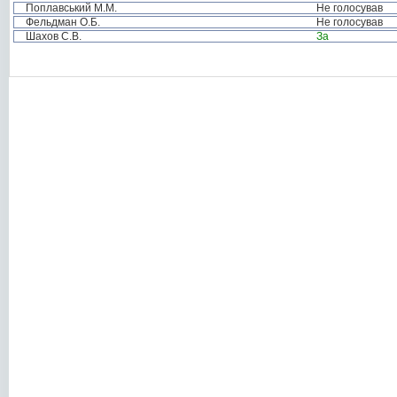
Поплавський М.М.
Не голосував
Фельдман О.Б.
Не голосував
Шахов С.В.
За