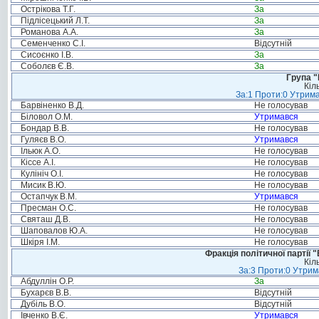
Острікова Т.Г.
За
Підлісецький Л.Т.
За
Романова А.А.
За
Семенченко С.І.
Відсутній
Сисоєнко І.В.
За
Соболєв Є.В.
За
Група "
Кіл
За:1 Проти:0 Утрима
Барвіненко В.Д.
Не голосував
Біловол О.М.
Утримався
Бондар В.В.
Не голосував
Гуляєв В.О.
Утримався
Ільюк А.О.
Не голосував
Кіссе А.І.
Не голосував
Кулініч О.І.
Не голосував
Мисик В.Ю.
Не голосував
Остапчук В.М.
Утримався
Пресман О.С.
Не голосував
Святаш Д.В.
Не голосував
Шаповалов Ю.А.
Не голосував
Шкіря І.М.
Не голосував
Фракція політичної партії
Кіл
За:3 Проти:0 Утрим
Абдуллін О.Р.
За
Бухарєв В.В.
Відсутній
Дубіль В.О.
Відсутній
Івченко В.Є.
Утримався