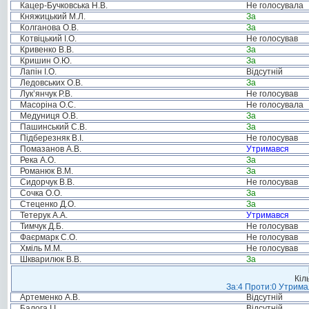
Кацер-Бучковська Н.В.
Не голосувала
Княжицький М.Л.
За
Колганова О.В.
За
Котвіцький І.О.
Не голосував
Кривенко В.В.
За
Кришин О.Ю.
За
Лапін І.О.
Відсутній
Ледовських О.В.
За
Лук’янчук Р.В.
Не голосував
Масоріна О.С.
Не голосувала
Медуниця О.В.
За
Пашинський С.В.
За
Підберезняк В.І.
Не голосував
Помазанов А.В.
Утримався
Река А.О.
За
Романюк В.М.
За
Сидорчук В.В.
Не голосував
Сочка О.О.
За
Стеценко Д.О.
За
Тетерук А.А.
Утримався
Тимчук Д.Б.
Не голосував
Фаєрмарк С.О.
Не голосував
Хміль М.М.
Не голосував
Шкварилюк В.В.
За
Кіл
За:4 Проти:0 Утримал
Артеменко А.В.
Відсутній
Балога І.І.
Відсутній