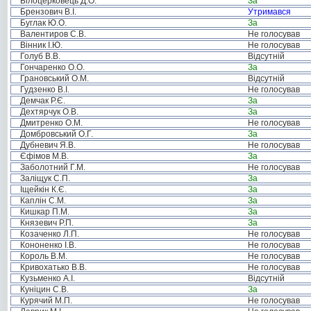
Білоцерковець Д.О.
За
Брензович В.І.
Утримався
Буглак Ю.О.
За
Валентиров С.В.
Не голосував
Вінник І.Ю.
Не голосував
Голуб В.В.
Відсутній
Гончаренко О.О.
За
Грановський О.М.
Відсутній
Гудзенко В.І.
Не голосував
Демчак Р.Є.
За
Дехтярчук О.В.
За
Дмитренко О.М.
Не голосував
Домбровський О.Г.
За
Дубневич Я.В.
Не голосував
Єфімов М.В.
За
Заболотний Г.М.
Не голосував
Заліщук С.П.
За
Іщейкін К.Є.
За
Каплін С.М.
За
Кишкар П.М.
За
Князевич Р.П.
За
Козаченко Л.П.
Не голосував
Кононенко І.В.
Не голосував
Король В.М.
Не голосував
Кривохатько В.В.
Не голосував
Кузьменко А.І.
Відсутній
Куніцин С.В.
За
Курячий М.П.
Не голосував