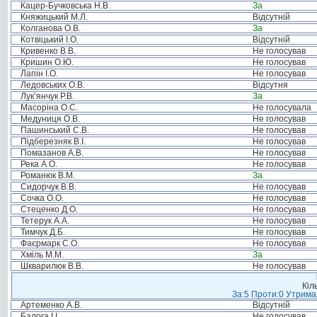
Кацер-Бучковська Н.В.
За
Княжицький М.Л.
Відсутній
Колганова О.В.
За
Котвіцький І.О.
Відсутній
Кривенко В.В.
Не голосував
Кришин О.Ю.
Не голосував
Лапін І.О.
Не голосував
Ледовських О.В.
Відсутня
Лук’янчук Р.В.
За
Масоріна О.С.
Не голосувала
Медуниця О.В.
Не голосував
Пашинський С.В.
Не голосував
Підберезняк В.І.
Не голосував
Помазанов А.В.
Не голосував
Река А.О.
Не голосував
Романюк В.М.
За
Сидорчук В.В.
Не голосував
Сочка О.О.
Не голосував
Стеценко Д.О.
Не голосував
Тетерук А.А.
Не голосував
Тимчук Д.Б.
Не голосував
Фаєрмарк С.О.
Не голосував
Хміль М.М.
За
Шкварилюк В.В.
Не голосував
Кіл
За:5 Проти:0 Утримал
Артеменко А.В.
Відсутній
Балога І.І.
Не голосував