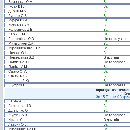
Воропаєв Ю.М.
За
Гусак В.Г.
За
Добкін М.М.
За
Дунаєв С.В.
За
Іоффе Ю.Я.
За
Кісельов А.М.
За
Колєсніков Д.В.
За
Ларін С.М.
За
Льовочкіна Ю.В.
Не голосувала
Матвієнков С.А.
За
Мірошниченко Ю.Р.
За
Нечаєв О.І.
За
Новинський В.В.
Відсутній
Павленко Ю.О.
Не голосував
Папієв М.М.
За
Сажко С.М.
За
Солод Ю.В.
За
Шпенов Д.Ю.
За
Шуфрич Н.І.
Не голосував
Фракція Політичної
Кіл
За:15 Проти:0 Утрим
Бабак А.В.
За
Веселова Н.В.
За
Данченко О.І.
За
Журжій А.В.
Не голосував
Кіраль С.І.
Відсутній
Лаврик О.В.
За
Мірошніченко І.В.
За