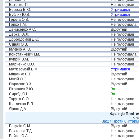
Батенко Т.І.
Не голосував
Береза Б.Ю.
Утримався
Бублик Ю.В.
Утримався
Герега О.В.
Не голосував
Гопко Г.М.
Не голосувала
Денисенко А.С.
Відсутній
Деркач А.Л.
Не голосував
Добродомов Д.Є.
Не голосував
Єднак О.В.
Не голосував
Іллєнко А.Ю.
Відсутній
Констанкевич І.М.
Не голосувала
Купрій В.М.
Не голосував
Марченко О.О.
Не голосував
Матківський Б.М.
Утримався
Міщенко С.Г.
Відсутній
Мусій О.С.
Не голосував
Парасюк В.З.
Відсутній
Пташник В.Ю.
За
Сироїд О.І.
За
Тарута С.О.
Не голосував
Шевченко В.Л.
Не голосував
Ярош Д.А.
Відсутній
Фракція Політич
Кіл
За:27 Проти:0 Утрима
Бакулін Є.М.
Відсутній
Бахтеєва Т.Д.
Не голосувала
Бойко Ю.А.
Не голосував