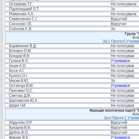
Острікова Т.Г.
Не голосувала
Підлісецький Л.Т.
За
Романова А.А.
Не голосувала
Семенченко С.І.
Відсутній
Сисоєнко І.В.
Відсутня
Соболєв Є.В.
За
Група "
Кіл
За:1 Проти:0 Утрима
Барвіненко В.Д.
Не голосував
Біловол О.М.
Не голосував
Бондар В.В.
Не голосував
Гуляєв В.О.
Утримався
Ільюк А.О.
Не голосував
Кіссе А.І.
Не голосував
Кулініч О.І.
Не голосував
Мисик В.Ю.
За
Остапчук В.М.
Утримався
Пресман О.С.
Не голосував
Святаш Д.В.
Не голосував
Шаповалов Ю.А.
Не голосував
Шкіря І.М.
Не голосував
Фракція політичної партії
Кіл
За:0 Проти:1 Утрим
Абдуллін О.Р.
Відсутній
Бухарєв В.В.
Відсутній
Дубіль В.О.
Відсутній
Івченко В.Є.
Утримався