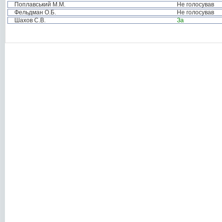
Поплавський М.М.
Не голосував
Фельдман О.Б.
Не голосував
Шахов С.В.
За