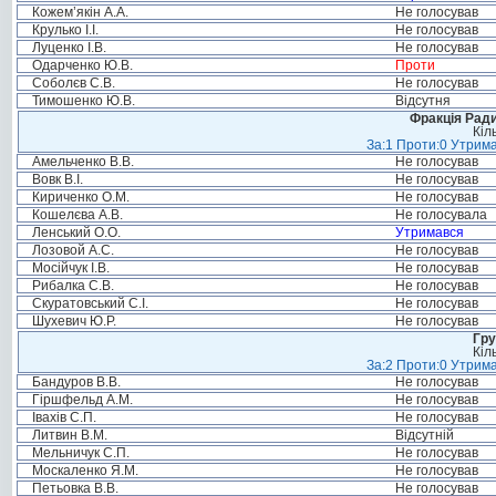
Кожем’якін А.А.
Не голосував
Крулько І.І.
Не голосував
Луценко І.В.
Не голосував
Одарченко Ю.В.
Проти
Соболєв С.В.
Не голосував
Тимошенко Ю.В.
Відсутня
Фракція Ради
Кіл
За:1 Проти:0 Утрима
Амельченко В.В.
Не голосував
Вовк В.І.
Не голосував
Кириченко О.М.
Не голосував
Кошелєва А.В.
Не голосувала
Ленський О.О.
Утримався
Лозовой А.С.
Не голосував
Мосійчук І.В.
Не голосував
Рибалка С.В.
Не голосував
Скуратовський С.І.
Не голосував
Шухевич Ю.Р.
Не голосував
Гру
Кіл
За:2 Проти:0 Утрима
Бандуров В.В.
Не голосував
Гіршфельд А.М.
Не голосував
Івахів С.П.
Не голосував
Литвин В.М.
Відсутній
Мельничук С.П.
Не голосував
Москаленко Я.М.
Не голосував
Петьовка В.В.
Не голосував