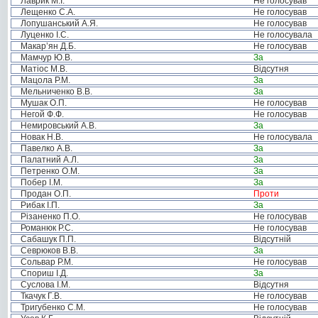
Лаврик М.І.
Не голосував
Лещенко С.А.
Не голосував
Лопушанський А.Я.
Не голосував
Луценко І.С.
Не голосувала
Макар’ян Д.Б.
Не голосував
Мамчур Ю.В.
За
Матіос М.В.
Відсутня
Мацола Р.М.
За
Мельниченко В.В.
За
Мушак О.П.
Не голосував
Негой Ф.Ф.
Не голосував
Немировський А.В.
За
Новак Н.В.
Не голосувала
Павелко А.В.
За
Палатний А.Л.
За
Петренко О.М.
За
Побер І.М.
За
Продан О.П.
Проти
Рибак І.П.
За
Різаненко П.О.
Не голосував
Романюк Р.С.
Не голосував
Сабашук П.П.
Відсутній
Севрюков В.В.
За
Сольвар Р.М.
Не голосував
Спориш І.Д.
За
Суслова І.М.
Відсутня
Ткачук Г.В.
Не голосував
Тригубенко С.М.
Не голосував