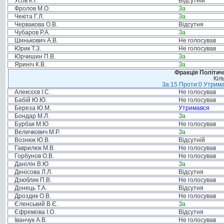
Усов К.Г.
Відсутній
Фролов М.О.
За
Чекіта Г.Л.
За
Червакова О.В.
Відсутня
Чубаров Р.А.
За
Шинькович А.В.
Не голосував
Юрик Т.З.
Не голосував
Юрчишин П.В.
За
Яриніч К.В.
За
Фракція Політи
Кіл
За:15 Проти:0 Утрима
Алексєєв І.С.
Не голосував
Бабій Ю.Ю.
Не голосував
Береза Ю.М.
Утримався
Бондар М.Л.
За
Бурбак М.Ю.
Не голосував
Величкович М.Р.
За
Вознюк Ю.В.
Відсутній
Гаврилюк М.В.
Не голосував
Горбунов О.В.
Не голосував
Данілін В.Ю.
За
Денісова Л.Л.
Відсутня
Дзюблик П.В.
Не голосував
Донець Т.А.
Відсутня
Дроздик О.В.
Не голосував
Єленський В.Є.
За
Єфремова І.О.
Відсутня
Іванчук А.В.
Не голосував