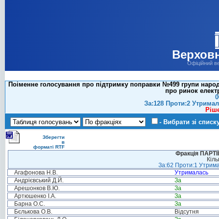
Верховн
Офіційний в
Поіменне голосування про підтримку поправки №499 групи народни
про ринок електр
0
За:128 Проти:2 Утримал
Ріш
- Вибрати зі списк
Зберегти
в
форматі RTF
Фракція ПАРТ
Кіль
За:62 Проти:1 Утрима
Агафонова Н.В.
Утрималась
Андрієвський Д.Й.
За
Арешонков В.Ю.
За
Артюшенко І.А.
За
Барна О.С.
За
Бєлькова О.В.
Відсутня