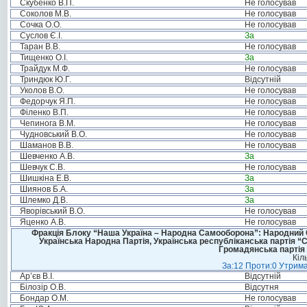
Скубенко В.П.
Не голосував
Соколов М.В.
Не голосував
Сочка О.О.
Не голосував
Суслов Є.І.
За
Таран В.В.
Не голосував
Тищенко О.І.
За
Трайдук М.Ф.
Не голосував
Триндюк Ю.Г.
Відсутній
Уколов В.О.
Не голосував
Федорчук Я.П.
Не голосував
Філенко В.П.
Не голосував
Чепинога В.М.
Не голосував
Чудновський В.О.
Не голосував
Шаманов В.В.
Не голосував
Шевченко А.В.
За
Шевчук С.В.
Не голосував
Шишкіна Е.В.
За
Шиянов Б.А.
За
Шлемко Д.В.
За
Яворівський В.О.
Не голосував
Яценко А.В.
Не голосував
Фракція Блоку “Наша Україна – Народна Самооборона”: Народний Со
Українська Народна Партія, Українська республіканська партія “
Громадянська партія 
Кіл
За:12 Проти:0 Утрима
Ар’єв В.І.
Відсутній
Білозір О.В.
Відсутня
Бондар О.М.
Не голосував