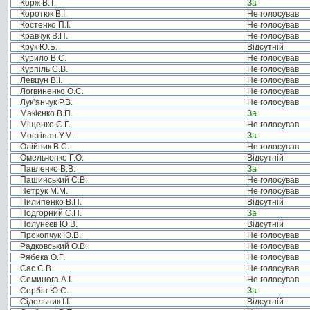
Корж В.Т.
За
Коротюк В.І.
Не голосував
Костенко П.І.
Не голосував
Кравчук В.П.
Не голосував
Крук Ю.Б.
Відсутній
Курило В.С.
Не голосував
Курпіль С.В.
Не голосував
Левцун В.І.
Не голосував
Логвиненко О.С.
Не голосував
Лук’янчук Р.В.
Не голосував
Макієнко В.П.
За
Міщенко С.Г.
Не голосував
Мостіпан У.М.
За
Олійник В.С.
Не голосував
Омельченко Г.О.
Відсутній
Павленко В.В.
За
Пашинський С.В.
Не голосував
Петрук М.М.
Не голосував
Пилипенко В.П.
Відсутній
Подгорний С.П.
За
Полунєєв Ю.В.
Відсутній
Прокопчук Ю.В.
Не голосував
Радковський О.В.
Не голосував
Рябека О.Г.
Не голосував
Сас С.В.
Не голосував
Семинога А.І.
Не голосував
Сербін Ю.С.
За
Сідельник І.І.
Відсутній