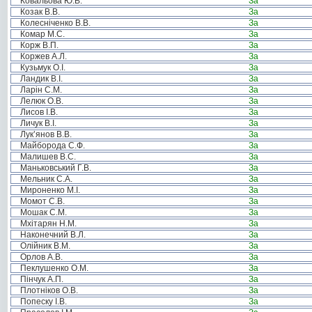
Ковальова Ю.В.
За
Козак В.В.
За
Колесніченко В.В.
За
Комар М.С.
За
Корж В.П.
За
Коржев А.Л.
За
Кузьмук О.І.
За
Ландик В.І.
За
Ларін С.М.
За
Лелюк О.В.
За
Лисов І.В.
За
Личук В.І.
За
Лук’янов В.В.
За
Майборода С.Ф.
За
Малишев В.С.
За
Маньковський Г.В.
За
Мельник С.А.
За
Мироненко М.І.
За
Момот С.В.
За
Мошак С.М.
За
Мхітарян Н.М.
За
Наконечний В.Л.
За
Олійник В.М.
За
Орлов А.В.
За
Пеклушенко О.М.
За
Пінчук А.П.
За
Плотніков О.В.
За
Попеску І.В.
За