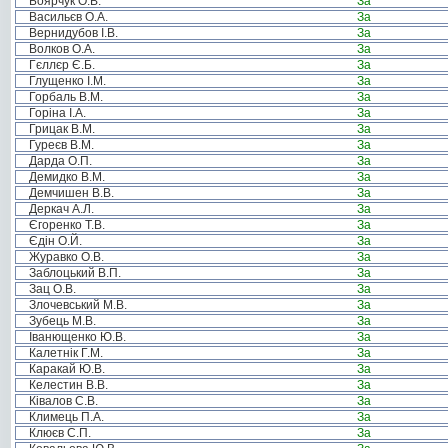
Боярчук О.В.
За
Васильєв О.А.
За
Вернидубов І.В.
За
Волков О.А.
За
Гєллєр Є.Б.
За
Глущенко І.М.
За
Горбаль В.М.
За
Горіна І.А.
За
Грицак В.М.
За
Гуреєв В.М.
За
Дарда О.П.
За
Демидко В.М.
За
Демчишен В.В.
За
Деркач А.Л.
За
Єгоренко Т.В.
За
Єдін О.Й.
За
Журавко О.В.
За
Заблоцький В.П.
За
Зац О.В.
За
Злочевський М.В.
За
Зубець М.В.
За
Іванющенко Ю.В.
За
Калетнік Г.М.
За
Каракай Ю.В.
За
Келестин В.В.
За
Ківалов С.В.
За
Климець П.А.
За
Клюєв С.П.
За