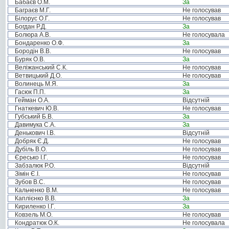
Бабаєв О.М.
За
Баграєв М.Г.
Не голосував
Білорус О.Г.
Не голосував
Богдан Р.Д.
За
Болюра А.В.
Не голосувала
Бондаренко О.Ф.
За
Бородін В.В.
Не голосував
Буряк О.В.
За
Веліжанський С.К.
Не голосував
Ветвицький Д.О.
Не голосував
Волинець М.Я.
За
Гасюк П.П.
За
Гейман О.А.
Відсутній
Гнаткевич Ю.В.
Не голосував
Губський Б.В.
За
Давимука С.А.
За
Денькович І.В.
Відсутній
Добряк Є.Д.
Не голосував
Дубіль В.О.
Не голосував
Єресько І.Г.
Не голосував
Забзалюк Р.О.
Відсутній
Зімін Є.І.
Не голосував
Зубов В.С.
Не голосував
Кальченко В.М.
Не голосував
Каплієнко В.В.
За
Кириленко І.Г.
За
Ковзель М.О.
Не голосував
Кондратюк О.К.
Не голосувала