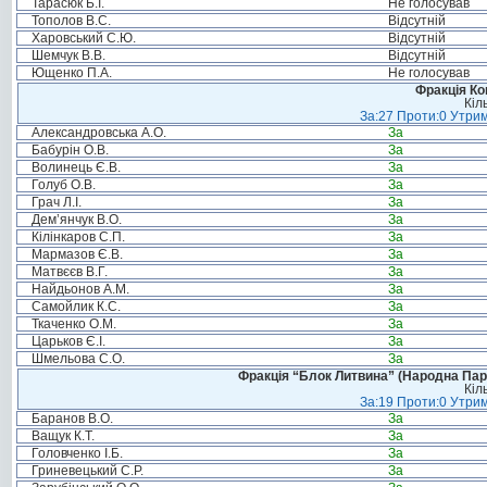
Тарасюк Б.І.
Не голосував
Тополов В.С.
Відсутній
Харовський С.Ю.
Відсутній
Шемчук В.В.
Відсутній
Ющенко П.А.
Не голосував
Фракція Ком
Кіл
За:27 Проти:0 Утрим
Александровська А.О.
За
Бабурін О.В.
За
Волинець Є.В.
За
Голуб О.В.
За
Грач Л.І.
За
Дем’янчук В.О.
За
Кілінкаров С.П.
За
Мармазов Є.В.
За
Матвєєв В.Г.
За
Найдьонов А.М.
За
Самойлик К.С.
За
Ткаченко О.М.
За
Царьков Є.І.
За
Шмельова С.О.
За
Фракція “Блок Литвина” (Народна Парті
Кіл
За:19 Проти:0 Утрим
Баранов В.О.
За
Ващук К.Т.
За
Головченко І.Б.
За
Гриневецький С.Р.
За