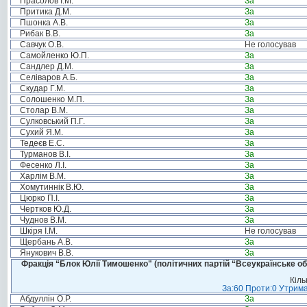
Прасолов І.М.
За
Притика Д.М.
За
Пшонка А.В.
За
Рибак В.В.
За
Савчук О.В.
Не голосував
Самойленко Ю.П.
За
Сандлер Д.М.
За
Селіваров А.Б.
За
Скудар Г.М.
За
Солошенко М.П.
За
Столар В.М.
За
Сулковський П.Г.
За
Сухий Я.М.
За
Тедеєв Е.С.
За
Турманов В.І.
За
Фесенко Л.І.
За
Харлім В.М.
За
Хомутиннік В.Ю.
За
Цюрко П.І.
За
Чертков Ю.Д.
За
Чуднов В.М.
За
Шкіря І.М.
Не голосував
Щербань А.В.
За
Янукович В.В.
За
Фракція “Блок Юлії Тимошенко" (політичних партій “Всеукраїнське об
Кіль
За:60 Проти:0 Утрима
Абдуллін О.Р.
За