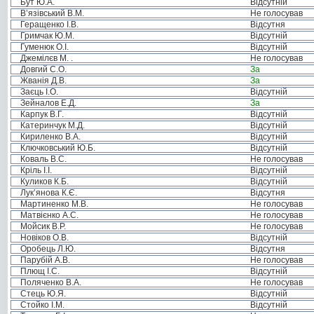
Бут Ю.А.
Відсутній
В’язівський В.М.
Не голосував
Геращенко І.В.
Відсутня
Гримчак Ю.М.
Відсутній
Гуменюк О.І.
Відсутній
Джемілєв М. .
Не голосував
Довгий С.О.
За
Жванія Д.В.
За
Заєць І.О.
Відсутній
Зейналов Е.Д.
За
Карпук В.Г.
Відсутній
Катеринчук М.Д.
Відсутній
Кириленко В.А.
Відсутній
Ключковський Ю.Б.
Відсутній
Коваль В.С.
Не голосував
Кріль І.І.
Відсутній
Куликов К.Б.
Відсутній
Лук’янова К.Є.
Відсутня
Мартиненко М.В.
Не голосував
Матвієнко А.С.
Не голосував
Мойсик В.Р.
Не голосував
Новіков О.В.
Відсутній
Оробець Л.Ю.
Відсутня
Парубій А.В.
Не голосував
Плющ І.С.
Відсутній
Поляченко В.А.
Не голосував
Стець Ю.Я.
Відсутній
Стойко І.М.
Відсутній