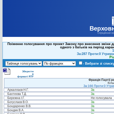
Верховн
Офіційний в
Поіменне голосування про проект Закону про внесення зміни до
одного з батьків на період каран
1
За:287 Проти:0 Утрима
Рі
- Вибрати зі списк
Зберегти
в
форматі RTF
Фракція Партії р
Кіль
За:166 Проти:0 Утрим
Аркаллаєв Н.Г.
За
Бахтеєва Т.Д.
За
Бережна І.Г.
Не голосувала
Богуслаєв В.О.
За
Бондаренко В.В.
За
Бондик В.А.
За