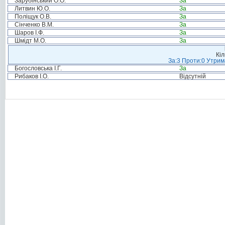
Зарубінський О.О.
За
Литвин Ю.О.
За
Поліщук О.В.
За
Сінченко В.М.
За
Шаров І.Ф.
За
Шмідт М.О.
За
Кіл
За:3 Проти:0 Утрим
Богословська І.Г.
За
Рибаков І.О.
Відсутній