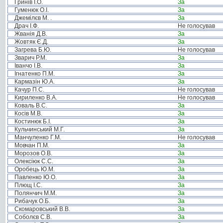
Гринів І.О.
За
Гуменюк О.І.
За
Джемілєв М. .
За
Драч І.Ф.
Не голосував
Жванія Д.В.
За
Жовтяк Є.Д.
За
Загрева Б.Ю.
Не голосував
Зварич Р.М.
За
Іванчо І.В.
За
Ігнатенко П.М.
За
Кармазін Ю.А.
За
Качур П.С.
Не голосував
Кириленко В.А.
Не голосував
Коваль В.С.
За
Косів М.В.
За
Костинюк Б.І.
За
Кульчинський М.Г.
За
Манчуленко Г.М.
Не голосував
Мовчан П.М.
За
Морозов О.В.
За
Олексіюк С.С.
За
Оробець Ю.М.
За
Павленко Ю.О.
За
Плющ І.С.
За
Полянчич М.М.
За
Рибачук О.Б.
За
Скомаровський В.В.
За
Соболєв С.В.
За