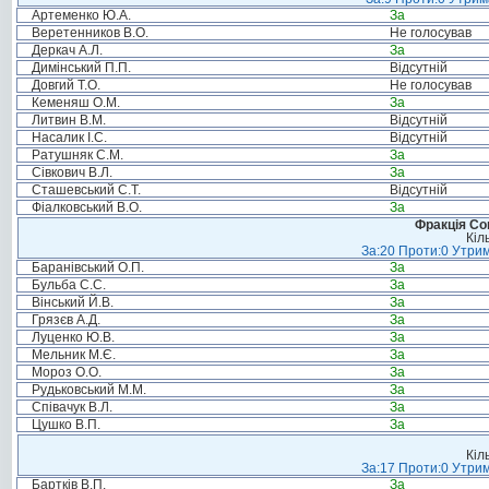
Артеменко Ю.А.
За
Веретенников В.О.
Не голосував
Деркач А.Л.
За
Димінський П.П.
Відсутній
Довгий Т.О.
Не голосував
Кеменяш О.М.
За
Литвин В.М.
Відсутній
Насалик І.С.
Відсутній
Ратушняк С.М.
За
Сівкович В.Л.
За
Сташевський С.Т.
Відсутній
Фіалковський В.О.
За
Фракція Соц
Кіл
За:20 Проти:0 Утрим
Баранівський О.П.
За
Бульба С.С.
За
Вінський Й.В.
За
Грязєв А.Д.
За
Луценко Ю.В.
За
Мельник М.Є.
За
Мороз О.О.
За
Рудьковський М.М.
За
Співачук В.Л.
За
Цушко В.П.
За
Кіл
За:17 Проти:0 Утрим
Бартків В.П.
За