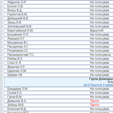
Абдуллін О.Р.
Не голосував
Блохін О.В.
Не голосував
Воюш В.Д.
Не голосував
Горбатов В.М.
Не голосував
Дубицький В.В.
Не голосував
Заєць В.В.
Не голосував
Злочевський М.В.
Не голосував
Каратуманов О.Ю.
Відсутній
Кузьменко П.П.
Не голосував
Лукашук О.Г.
Не голосував
Мазуренко В.І.
Не голосував
Писаренко А.Г.
Не голосував
Плужников І.О.
Не голосував
Прошкуратова Т.С.
Не голосувала
Рябіка В.Л.
Не голосував
Сігал Є.Я.
Не голосував
Франчук А.Р.
Не голосував
Царенко О.М.
Не голосував
Шурма І.М.
Не голосував
Група Демократ
Кіл
За:0 Проти:6 Утрима
Бандурка О.М.
Не голосував
Галієв Е.Е.
Не голосував
Гуров В.М.
Не голосував
Демьохін В.А.
Проти
Зубець М.В.
Проти
Колісник М.Д.
Не голосував