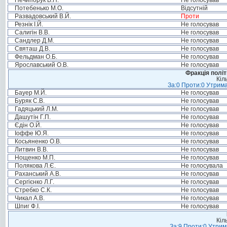
Нечипорук В.П.
Не голосував
Потебенько М.О.
Відсутній
Развадовський В.Й.
Проти
Резнік І.Й.
Не голосував
Салигін В.В.
Не голосував
Сандлер Д.М.
Не голосував
Святаш Д.В.
Не голосував
Фельдман О.Б.
Не голосував
Ярославський О.В.
Не голосував
Фракція політ
Кіл
За:0 Проти:0 Утрима
Бауер М.Й.
Не голосував
Буряк С.В.
Не голосував
Гадяцький Л.М.
Не голосував
Дашутін Г.П.
Не голосував
Єдін О.Й.
Не голосував
Іоффе Ю.Я.
Не голосував
Косьяненко О.В.
Не голосував
Литвин В.В.
Не голосував
Нощенко М.П.
Не голосував
Полякова Л.Є.
Не голосувала
Раханський А.В.
Не голосував
Сергієнко Л.Г.
Не голосував
Стребко С.К.
Не голосував
Чикал А.В.
Не голосував
Шпиг Ф.І.
Не голосував
Кіл
За:9 Проти:0 Утрим