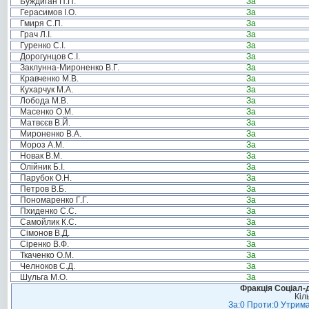
Буждиган П.П.
За
Герасимов І.О.
За
Гмиря С.П.
За
Грач Л.І.
За
Гуренко С.І.
За
Дорогунцов С.І.
За
Заклунна-Мироненко В.Г.
За
Кравченко М.В.
За
Кухарчук М.А.
За
Лобода М.В.
За
Масенко О.М.
За
Матвєєв В.Й.
За
Мироненко В.А.
За
Мороз А.М.
За
Новак В.М.
За
Олійник Б.І.
За
Парубок О.Н.
За
Петров В.Б.
За
Пономаренко Г.Г.
За
Пхиденко С.С.
За
Самойлик К.С.
За
Сімонов В.Д.
За
Сіренко В.Ф.
За
Ткаченко О.М.
За
Челноков С.Д.
За
Шульга М.О.
За
Фракція Соціал-д
Кіл
За:0 Проти:0 Утрима