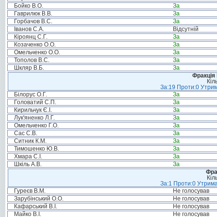
Бойко В.О.
За
Гаврилюк В.В.
За
Горбачов В.С.
За
Іванов С.А.
Відсутній
Кіроянц С.Г.
За
Козаченко О.О.
За
Омельченко О.О.
За
Тополов В.С.
За
Шкляр В.Б.
За
Фракція
Кіл
За:19 Проти:0 Утрим
Білорус О.Г.
За
Головатий С.П.
За
Кирильчук Є.І.
За
Лук'яненко Л.Г.
За
Омельченко Г.О.
За
Сас С.В.
За
Ситник К.М.
За
Тимошенко Ю.В.
За
Хмара С.І.
За
Шкіль А.В.
За
Фра
Кіл
За:1 Проти:0 Утрима
Гуреєв В.М.
Не голосував
Зарубінський О.О.
Не голосував
Кафарський В.І.
Не голосував
Майко В.І.
Не голосував