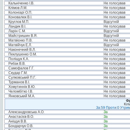
Кальніченко І.В.
Не голосував
Клімов Л.М.
Не голосував
Колоніарі О.П.
Не голосував
Коновалюк В.І.
Не голосував
Круглов М.П.
Відсутній
Ландик В.І.
Не голосував
Ларін С.М.
Відсутній
Майстришин В.Я.
Відсутній
Матвієнко П.В.
Не голосував
Матвійчук Е.Л.
Відсутній
Наконечний В.Л.
Не голосував
Пеклушенко О.М.
Не голосував
Поліщук К.А.
Не голосував
Рибак В.В.
Не голосував
Самофалов Г.Г.
Не голосував
Скудар Г.М.
Не голосував
Сулковський П.Г.
Не голосував
Турманов В.І.
Не голосував
Хомутиннік В.Ю.
Не голосував
Челомбітко І.В.
Не голосував
Янковський М.А.
Не голосував
Фр
Кіл
За:59 Проти:0 Утрим
Александровська А.О.
За
Анастасієв В.О.
За
Аніщук В.В.
За
Бондарчук О.В.
За