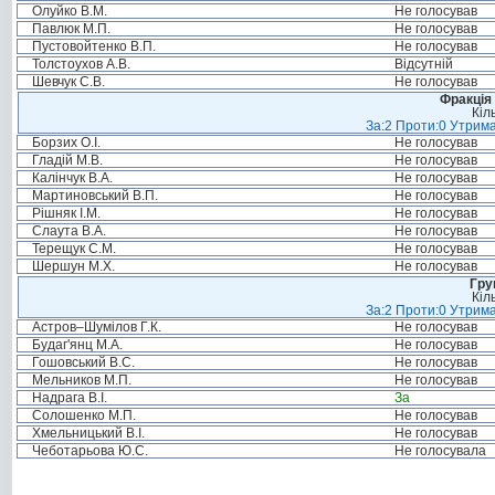
Олуйко В.М.
Не голосував
Павлюк М.П.
Не голосував
Пустовойтенко В.П.
Не голосував
Толстоухов А.В.
Відсутній
Шевчук С.В.
Не голосував
Фракція 
Кіл
За:2 Проти:0 Утрима
Борзих О.І.
Не голосував
Гладій М.В.
Не голосував
Калінчук В.А.
Не голосував
Мартиновський В.П.
Не голосував
Рішняк І.М.
Не голосував
Слаута В.А.
Не голосував
Терещук С.М.
Не голосував
Шершун М.Х.
Не голосував
Гру
Кіл
За:2 Проти:0 Утрима
Астров–Шумілов Г.К.
Не голосував
Будаг'янц М.А.
Не голосував
Гошовський В.С.
Не голосував
Мельников М.П.
Не голосував
Надрага В.І.
За
Солошенко М.П.
Не голосував
Хмельницький В.І.
Не голосував
Чеботарьова Ю.С.
Не голосувала