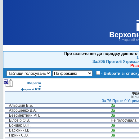
Верховн
Офіційний в
Про включення до порядку денного 1
1
За:206 Проти:6 Утрима
Ріш
- Вибрати зі списк
Зберегти
в
форматі RTF
Фра
Кіль
За:76 Проти:0 Утрима
Альошин В.Б.
За
Атрошенко В.А.
За
Безсмертний Р.П.
За
Білозір О.В.
Не голосувала
Бондар В.Н.
За
Васюник І.В.
За
Гірник Є.О.
За