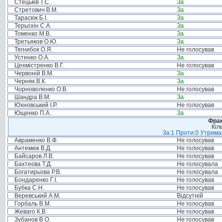
Стецьків Т.С.
За
Стретович В.М.
За
Тарасюк Б.І.
За
Терьохін С.А.
За
Томенко М.В.
За
Третьяков О.Ю.
За
Тягнибок О.Я.
Не голосував
Устенко О.А.
За
Цехмістренко В.Г.
Не голосував
Червоній В.М.
За
Черняк В.К.
За
Чорноволенко О.В.
Не голосував
Шандра В.М.
За
Юхновський І.Р.
Не голосував
Ющенко П.А.
За
Фрак
Кіл
За:1 Проти:0 Утримал
Авраменко В.Ф.
Не голосував
Антемюк В.Д.
Не голосував
Байсаров Л.В.
Не голосував
Бахтеєва Т.Д.
Не голосувала
Богатирьова Р.В.
Не голосувала
Бондаренко Г.І.
Не голосував
Бубка С.Н.
Не голосував
Веревський А.М.
Відсутній
Горбаль В.М.
Не голосував
Жеваго К.В.
Не голосував
Зубанов В.О.
Не голосував