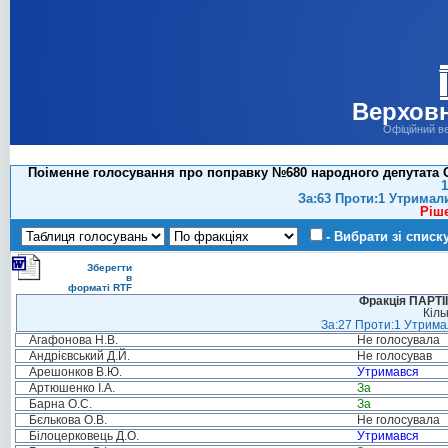
Верховн
Офіційний в
Поіменне голосування про поправку №680 народного депутата О
1
За:63 Проти:1 Утримал
Ріш
- Вибрати зі списк
Зберегти
в
форматі RTF
Фракція ПАРТ
Кіль
За:27 Проти:1 Утримал
Агафонова Н.В.
Не голосувала
Андрієвський Д.Й.
Не голосував
Арешонков В.Ю.
Утримався
Артюшенко І.А.
За
Барна О.С.
За
Бєлькова О.В.
Не голосувала
Білоцерковець Д.О.
Утримався