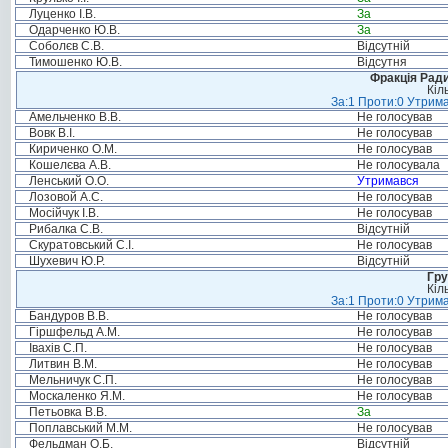
Луценко І.В.
За
Одарченко Ю.В.
За
Соболєв С.В.
Відсутній
Тимошенко Ю.В.
Відсутня
Фракція Ради
Кіл
За:1 Проти:0 Утрима
Амельченко В.В.
Не голосував
Вовк В.І.
Не голосував
Кириченко О.М.
Не голосував
Кошелєва А.В.
Не голосувала
Ленський О.О.
Утримався
Лозовой А.С.
Не голосував
Мосійчук І.В.
Не голосував
Рибалка С.В.
Відсутній
Скуратовський С.І.
Не голосував
Шухевич Ю.Р.
Відсутній
Гру
Кіл
За:1 Проти:0 Утрима
Бандуров В.В.
Не голосував
Гіршфельд А.М.
Не голосував
Івахів С.П.
Не голосував
Литвин В.М.
Не голосував
Мельничук С.П.
Не голосував
Москаленко Я.М.
Не голосував
Петьовка В.В.
За
Поплавський М.М.
Не голосував
Фельдман О.Б.
Відсутній