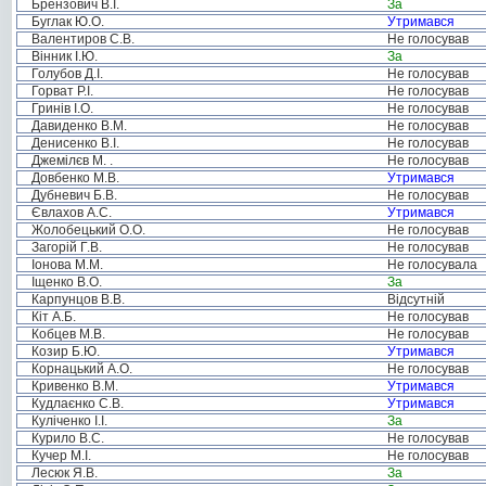
Брензович В.І.
За
Буглак Ю.О.
Утримався
Валентиров С.В.
Не голосував
Вінник І.Ю.
За
Голубов Д.І.
Не голосував
Горват Р.І.
Не голосував
Гринів І.О.
Не голосував
Давиденко В.М.
Не голосував
Денисенко В.І.
Не голосував
Джемілєв М. .
Не голосував
Довбенко М.В.
Утримався
Дубневич Б.В.
Не голосував
Євлахов А.С.
Утримався
Жолобецький О.О.
Не голосував
Загорій Г.В.
Не голосував
Іонова М.М.
Не голосувала
Іщенко В.О.
За
Карпунцов В.В.
Відсутній
Кіт А.Б.
Не голосував
Кобцев М.В.
Не голосував
Козир Б.Ю.
Утримався
Корнацький А.О.
Не голосував
Кривенко В.М.
Утримався
Кудлаєнко С.В.
Утримався
Куліченко І.І.
За
Курило В.С.
Не голосував
Кучер М.І.
Не голосував
Лесюк Я.В.
За