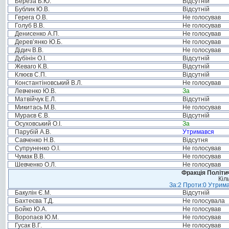
Береза Б.Ю.
Відсутній
Бублик Ю.В.
Відсутній
Герега О.В.
Не голосував
Голуб В.В.
Не голосував
Денисенко А.П.
Не голосував
Дерев’янко Ю.Б.
Не голосував
Дідич В.В.
Не голосував
Дубінін О.І.
Відсутній
Жеваго К.В.
Відсутній
Клюєв С.П.
Відсутній
Константіновський В.Л.
Не голосував
Левченко Ю.В.
За
Матвійчук Е.Л.
Відсутній
Микитась М.В.
Не голосував
Мураєв Є.В.
Відсутній
Осуховський О.І.
За
Парубій А.В.
Утримався
Савченко Н.В.
Відсутня
Супруненко О.І.
Не голосував
Чумак В.В.
Не голосував
Шевченко О.Л.
Не голосував
Фракція Політич
Кіл
За:2 Проти:0 Утрима
Бакулін Є.М.
Відсутній
Бахтеєва Т.Д.
Не голосувала
Бойко Ю.А.
Не голосував
Воропаєв Ю.М.
Не голосував
Гусак В.Г.
Не голосував