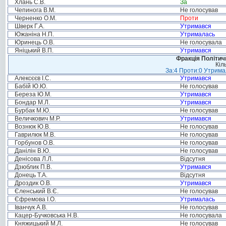
Хлань С.В.
За
Чепинога В.М.
Не голосував
Черненко О.М.
Проти
Шверк Г.А.
Утримався
Южаніна Н.П.
Утрималась
Юринець О.В.
Не голосувала
Яніцький В.П.
Утримався
Фракція Політи
Кіл
За:4 Проти:0 Утримал
Алексєєв І.С.
Утримався
Бабій Ю.Ю.
Не голосував
Береза Ю.М.
Утримався
Бондар М.Л.
Утримався
Бурбак М.Ю.
Не голосував
Величкович М.Р.
Утримався
Вознюк Ю.В.
Не голосував
Гаврилюк М.В.
Не голосував
Горбунов О.В.
Не голосував
Данілін В.Ю.
Не голосував
Денісова Л.Л.
Відсутня
Дзюблик П.В.
Утримався
Донець Т.А.
Відсутня
Дроздик О.В.
Утримався
Єленський В.Є.
Не голосував
Єфремова І.О.
Утрималась
Іванчук А.В.
Не голосував
Кацер-Бучковська Н.В.
Не голосувала
Княжицький М.Л.
Не голосував