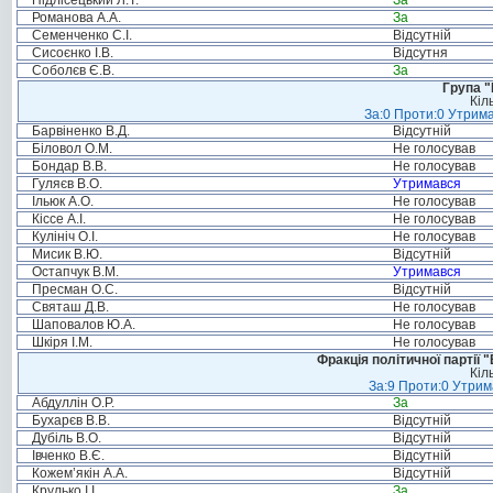
Підлісецький Л.Т.
За
Романова А.А.
За
Семенченко С.І.
Відсутній
Сисоєнко І.В.
Відсутня
Соболєв Є.В.
За
Група "
Кіл
За:0 Проти:0 Утрима
Барвіненко В.Д.
Відсутній
Біловол О.М.
Не голосував
Бондар В.В.
Не голосував
Гуляєв В.О.
Утримався
Ільюк А.О.
Не голосував
Кіссе А.І.
Не голосував
Кулініч О.І.
Не голосував
Мисик В.Ю.
Відсутній
Остапчук В.М.
Утримався
Пресман О.С.
Відсутній
Святаш Д.В.
Не голосував
Шаповалов Ю.А.
Не голосував
Шкіря І.М.
Не голосував
Фракція політичної партії
Кіл
За:9 Проти:0 Утрим
Абдуллін О.Р.
За
Бухарєв В.В.
Відсутній
Дубіль В.О.
Відсутній
Івченко В.Є.
Відсутній
Кожем’якін А.А.
Відсутній
Крулько І.І.
За