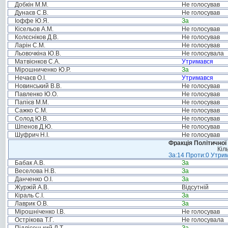
Добкін М.М.
Не голосував
Дунаєв С.В.
Не голосував
Іоффе Ю.Я.
За
Кісельов А.М.
Не голосував
Колєсніков Д.В.
Не голосував
Ларін С.М.
Не голосував
Льовочкіна Ю.В.
Не голосувала
Матвієнков С.А.
Утримався
Мірошниченко Ю.Р.
За
Нечаєв О.І.
Утримався
Новинський В.В.
Не голосував
Павленко Ю.О.
Не голосував
Папієв М.М.
Не голосував
Сажко С.М.
Не голосував
Солод Ю.В.
Не голосував
Шпенов Д.Ю.
Не голосував
Шуфрич Н.І.
Не голосував
Фракція Політичної
Кіл
За:14 Проти:0 Утрим
Бабак А.В.
За
Веселова Н.В.
За
Данченко О.І.
За
Журжій А.В.
Відсутній
Кіраль С.І.
За
Лаврик О.В.
За
Мірошніченко І.В.
Не голосував
Острікова Т.Г.
Не голосувала