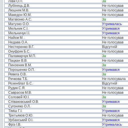
Лівік О.П.
За
Лубінець Д.В.
Не голосував
Люшняк М.В.
Не голосував
Македон Ю.М.
Не голосував
Матвієнко А.С.
За
Матузко О.О.
Утрималась
Мельник С.І.
Утримався
Мельничук І.І.
Утримався
Найєм М. .
Не голосував
Недава О.А.
Не голосував
Нестеренко В.Г.
Відсутній
Онуфрик Б.С.
Не голосував
Паламарчук М.П.
За
Пацкан В.В.
Не голосував
Пинзеник В.М.
За
Порошенко О.П.
Утримався
Ревега О.В.
За
Ричкова Т.Б.
Не голосувала
Розенблат Б.С.
Відсутній
Рудик С.Я.
Не голосував
Саврасов М.В.
Не голосував
Соловей Ю.І.
За
Співаковський О.В.
Утримався
Сугоняко О.Л.
За
Тіміш Г.І.
Утримався
Третьяков О.Ю.
Не голосував
Урбанський О.І.
Утримався
Фріз І.В.
Утрималась