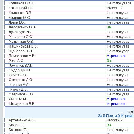
Колганова О.В.
Не голосувала
Котвіцький І.О.
Відсутній
Кривенко В.В.
Не голосував
Кришин О.Ю.
Не голосував
Лапін І.О.
Не голосував
Ледовських О.В.
За
Лук’янчук Р.В.
Не голосував
Масоріна О.С.
Не голосувала
Медуниця О.В.
Не голосував
Пашинський С.В.
Не голосував
Підберезняк В.І.
Не голосував
Помазанов А.В.
Утримався
Река А.О.
За
Романюк В.М.
Не голосував
Сидорчук В.В.
Не голосував
Сочка О.О.
Не голосував
Стеценко Д.О.
Не голосував
Тетерук А.А.
Не голосував
Тимчук Д.Б.
Не голосував
Фаєрмарк С.О.
Не голосував
Хміль М.М.
Утримався
Шкварилюк В.В.
Утримався
Кіл
За:5 Проти:0 Утримал
Артеменко А.В.
Відсутній
Балога І.І.
За
Батенко Т.І.
Не голосував