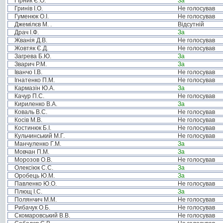
Гірник Є.О.
За
Гринів І.О.
Не голосував
Гуменюк О.І.
Не голосував
Джемілєв М. .
Відсутній
Драч І.Ф.
За
Жванія Д.В.
Не голосував
Жовтяк Є.Д.
Не голосував
Загрева Б.Ю.
За
Зварич Р.М.
За
Іванчо І.В.
Не голосував
Ігнатенко П.М.
Не голосував
Кармазін Ю.А.
За
Качур П.С.
Не голосував
Кириленко В.А.
За
Коваль В.С.
Не голосував
Косів М.В.
Не голосував
Костинюк Б.І.
Не голосував
Кульчинський М.Г.
Не голосував
Манчуленко Г.М.
За
Мовчан П.М.
За
Морозов О.В.
Не голосував
Олексіюк С.С.
За
Оробець Ю.М.
За
Павленко Ю.О.
Не голосував
Плющ І.С.
За
Полянчич М.М.
Не голосував
Рибачук О.Б.
Не голосував
Скомаровський В.В.
Не голосував