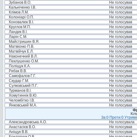
Зубанов В.О.
Не голосував
Кальніченко І.В.
Не голосував
Клімов Л.М.
Не голосував
Колоніарі О.П.
Не голосував
Коновалюк В.І.
Не голосував
Круглов М.П.
Не голосував
Ландик В.І.
Не голосував
Ларін С.М.
Не голосував
Майстришин В.Я.
Не голосував
Матвієнко П.В.
Не голосував
Матвійчук Е.Л.
Не голосував
Наконечний В.Л.
Не голосував
Пеклушенко О.М.
Не голосував
Поліщук К.А.
Не голосував
Рибак В.В.
Не голосував
Самофалов Г.Г.
Не голосував
Скудар Г.М.
Не голосував
Сулковський П.Г.
Не голосував
Турманов В.І.
Не голосував
Хомутиннік В.Ю.
Не голосував
Челомбітко І.В.
Не голосував
Янковський М.А.
Не голосував
Фр
Кіл
За:0 Проти:0 Утрима
Александровська А.О.
Не голосувала
Анастасієв В.О.
Не голосував
Аніщук В.В.
Не голосував
Бондарчук О.В.
Не голосував