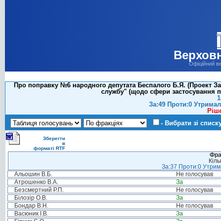
Верховн
Офіційний в
Про поправку №6 народного депутата Беспалого Б.Я. (Проект За
службу" (щодо сфери застосування пр
1
За:49 Проти:0 Утримал
Ріш
- Вибрати зі списк
Зберегти
в
форматі RTF
Фра
Кіль
За:37 Проти:0 Утрима
Альошин В.Б.
Не голосував
Атрошенко В.А.
За
Безсмертний Р.П.
Не голосував
Білозір О.В.
За
Бондар В.Н.
Не голосував
Васюник І.В.
За