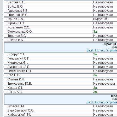
Бартків В.П.
Не голосував
Бойко В.О.
Не голосував
Гаврилюк В.В.
Не голосував
Горбачов В.С.
Не голосував
Іванов С.А.
Відсутній
Кіроянц С.Г.
Не голосував
Козаченко О.О.
Не голосував
Омельченко О.О.
За
Тополов В.С.
Не голосував
Шкляр В.Б.
Не голосував
Фракція
Кіл
За:9 Проти:0 Утрима
Білорус О.Г.
За
Головатий С.П.
Не голосував
Кирильчук Є.І.
Не голосував
Лук'яненко Л.Г.
Не голосував
Омельченко Г.О.
Не голосував
Сас С.В.
За
Ситник К.М.
Не голосував
Тимошенко Ю.В.
Не голосувала
Хмара С.І.
За
Шкіль А.В.
За
Фра
Кіл
За:0 Проти:0 Утрима
Гуреєв В.М.
Не голосував
Зарубінський О.О.
Не голосував
Кафарський В.І.
Не голосував