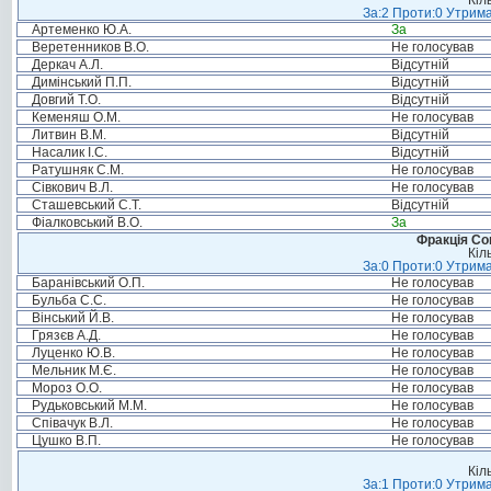
Кіл
За:2 Проти:0 Утрима
Артеменко Ю.А.
За
Веретенников В.О.
Не голосував
Деркач А.Л.
Відсутній
Димінський П.П.
Відсутній
Довгий Т.О.
Відсутній
Кеменяш О.М.
Не голосував
Литвин В.М.
Відсутній
Насалик І.С.
Відсутній
Ратушняк С.М.
Не голосував
Сівкович В.Л.
Не голосував
Сташевський С.Т.
Відсутній
Фіалковський В.О.
За
Фракція Соц
Кіл
За:0 Проти:0 Утрима
Баранівський О.П.
Не голосував
Бульба С.С.
Не голосував
Вінський Й.В.
Не голосував
Грязєв А.Д.
Не голосував
Луценко Ю.В.
Не голосував
Мельник М.Є.
Не голосував
Мороз О.О.
Не голосував
Рудьковський М.М.
Не голосував
Співачук В.Л.
Не голосував
Цушко В.П.
Не голосував
Кіл
За:1 Проти:0 Утрима