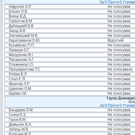
За:0 Проти:0 Утрима
Абдуллін О.Р.
Не голосував
Блохін О.В.
Не голосував
Воюш В.Д.
Не голосував
Горбатов В.М.
Не голосував
Дубицький В.В.
Не голосував
Заєць В.В.
Не голосував
Злочевський М.В.
Не голосував
Каратуманов О.Ю.
Відсутній
Кузьменко П.П.
Не голосував
Лукашук О.Г.
Не голосував
Мазуренко В.І.
Не голосував
Писаренко А.Г.
Не голосував
Плужников І.О.
Не голосував
Прошкуратова Т.С.
Не голосувала
Рябіка В.Л.
Не голосував
Сігал Є.Я.
Не голосував
Франчук А.Р.
Не голосував
Царенко О.М.
Не голосував
Шурма І.М.
Не голосував
Група Демократ
Кіл
За:0 Проти:0 Утрима
Бандурка О.М.
Не голосував
Галієв Е.Е.
Не голосував
Гуров В.М.
Не голосував
Демьохін В.А.
Не голосував
Зубець М.В.
Не голосував
Колісник М.Д.
Не голосував