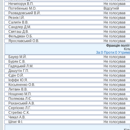
Нечипорук В.П.
Не голосував
Потебенько М.О.
Відсутній
Развадовський В.Й.
Не голосував
Резнік І.Й.
Не голосував
Салигін В.В.
Не голосував
Сандлер Д.М.
Не голосував
Святаш Д.В.
Не голосував
Фельдман О.Б.
Не голосував
Ярославський О.В.
Не голосував
Фракція політ
Кіл
За:0 Проти:0 Утрима
Бауер М.Й.
Не голосував
Буряк С.В.
Не голосував
Гадяцький Л.М.
Не голосував
Дашутін Г.П.
Не голосував
Єдін О.Й.
Не голосував
Іоффе Ю.Я.
Не голосував
Косьяненко О.В.
Не голосував
Литвин В.В.
Не голосував
Нощенко М.П.
Не голосував
Полякова Л.Є.
Не голосувала
Раханський А.В.
Не голосував
Сергієнко Л.Г.
Не голосував
Стребко С.К.
Не голосував
Чикал А.В.
Не голосував
Шпиг Ф.І.
Не голосував