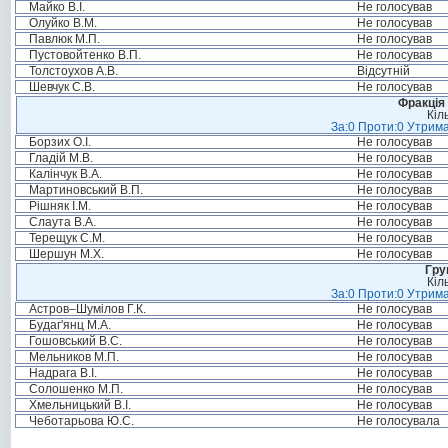
Майко В.І.
Не голосував
Олуйко В.М.
Не голосував
Павлюк М.П.
Не голосував
Пустовойтенко В.П.
Не голосував
Толстоухов А.В.
Відсутній
Шевчук С.В.
Не голосував
Фракція 
Кіл
За:0 Проти:0 Утрима
Борзих О.І.
Не голосував
Гладій М.В.
Не голосував
Калінчук В.А.
Не голосував
Мартиновський В.П.
Не голосував
Рішняк І.М.
Не голосував
Слаута В.А.
Не голосував
Терещук С.М.
Не голосував
Шершун М.Х.
Не голосував
Гру
Кіл
За:0 Проти:0 Утрима
Астров–Шумілов Г.К.
Не голосував
Будаг'янц М.А.
Не голосував
Гошовський В.С.
Не голосував
Мельников М.П.
Не голосував
Надрага В.І.
Не голосував
Солошенко М.П.
Не голосував
Хмельницький В.І.
Не голосував
Чеботарьова Ю.С.
Не голосувала