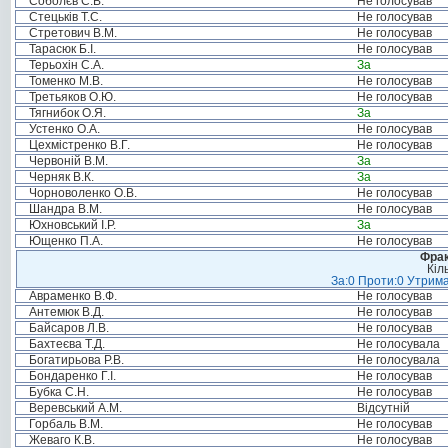
Соболєв С.В.
Не голосував
Стецьків Т.С.
Не голосував
Стретович В.М.
Не голосував
Тарасюк Б.І.
Не голосував
Терьохін С.А.
За
Томенко М.В.
Не голосував
Третьяков О.Ю.
Не голосував
Тягнибок О.Я.
За
Устенко О.А.
Не голосував
Цехмістренко В.Г.
Не голосував
Червоній В.М.
За
Черняк В.К.
За
Чорноволенко О.В.
Не голосував
Шандра В.М.
Не голосував
Юхновський І.Р.
За
Ющенко П.А.
Не голосував
Фрак
Кіл
За:0 Проти:0 Утрима
Авраменко В.Ф.
Не голосував
Антемюк В.Д.
Не голосував
Байсаров Л.В.
Не голосував
Бахтеєва Т.Д.
Не голосувала
Богатирьова Р.В.
Не голосувала
Бондаренко Г.І.
Не голосував
Бубка С.Н.
Не голосував
Веревський А.М.
Відсутній
Горбаль В.М.
Не голосував
Жеваго К.В.
Не голосував