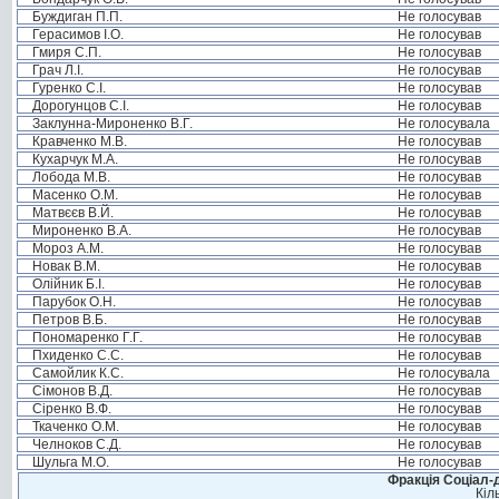
Буждиган П.П.
Не голосував
Герасимов І.О.
Не голосував
Гмиря С.П.
Не голосував
Грач Л.І.
Не голосував
Гуренко С.І.
Не голосував
Дорогунцов С.І.
Не голосував
Заклунна-Мироненко В.Г.
Не голосувала
Кравченко М.В.
Не голосував
Кухарчук М.А.
Не голосував
Лобода М.В.
Не голосував
Масенко О.М.
Не голосував
Матвєєв В.Й.
Не голосував
Мироненко В.А.
Не голосував
Мороз А.М.
Не голосував
Новак В.М.
Не голосував
Олійник Б.І.
Не голосував
Парубок О.Н.
Не голосував
Петров В.Б.
Не голосував
Пономаренко Г.Г.
Не голосував
Пхиденко С.С.
Не голосував
Самойлик К.С.
Не голосувала
Сімонов В.Д.
Не голосував
Сіренко В.Ф.
Не голосував
Ткаченко О.М.
Не голосував
Челноков С.Д.
Не голосував
Шульга М.О.
Не голосував
Фракція Соціал-д
Кіл