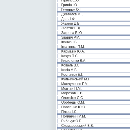
Гірник Є.О.
Гринів І.О.
Гуменюк О.І.
Джемілєв М. .
Драч І.Ф.
Жванія Д.В.
Жовтяк Є.Д.
Загрева Б.Ю.
Зварич Р.М.
Іванчо І.В.
Ігнатенко П.М.
Кармазін Ю.А.
Качур П.С.
Кириленко В.А.
Коваль В.С.
Косів М.В.
Костинюк Б.І.
Кульчинський М.Г.
Манчуленко Г.М.
Мовчан П.М.
Морозов О.В.
Олексіюк С.С.
Оробець Ю.М.
Павленко Ю.О.
Плющ І.С.
Полянчич М.М.
Рибачук О.Б.
Скомаровський В.В.