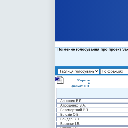
Поіменне голосування про проект Зак
Зберегти
в
форматі RTF
Альошин В.Б.
Атрошенко В.А.
Безсмертний Р.П.
Білозір О.В.
Бондар В.Н.
Васюник І.В.