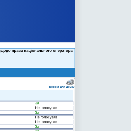
 (щодо права національного оператора
Версія для друку
За
Не голосував
За
Не голосував
Не голосував
За