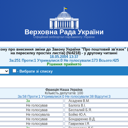
Верховна Рада України
Офіційний вебпортал парламенту України
ону про внесення зміни до Закону України "Про поштовий зв'язок"
на пересилку простих листів) (№4218) - у другому читанні
18.05.2004 13:37
За:251 Проти:1 Утрималися:0 Не голосували:173 Всього:425
Рішення прийнято
- Вибрати зі списку
Фракція Наша Україна
Кількість депутатів: 100
За:58 Проти:1 Утрималися:0 Не голосували:38 Відсутні:3
За
Асадчев В.М.
Не голосував
Балога В.І.
Не голосував
Беспалий Б.Я.
Не голосувала
Бойко Ю.А.
Не голосував
Бондаренко В.Д.
Не голосував
Гаврилюк І.Я.