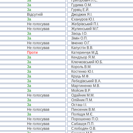
За
Григорович Л.С.
За
Гудима О.М.
За
Гурвіц Е.Й.
Відсутній
Джоджик Я.І.
За
Єхануров Ю.І.
Не голосував
Жебрівський П.І.
Не голосував
Жулинський М.Г.
За
Заєць І.О.
За
Зімін О.П.
Не голосував
Івченко О.Г.
Не голосував
Капустін В.В.
Проти
Катеринчук М.Д.
За
Кендзьор Я.М.
За
Ключковський Ю.Б.
За
Король В.М.
За
Костенко Ю.І.
За
Круць М.Ф.
За
Лебедівський В.А.
За
Мартиненко М.В.
За
Мойсик В.Р.
Не голосував
Одайник М.М.
За
Олійник П.М.
За
Осташ І.І.
Не голосував
Пинзеник В.М.
За
Поліщук М.Є.
Не голосував
Порошенко П.О.
Не голосував
Сабашук П.П.
Не голосував
Слободян О.В.