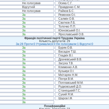
Не голосував
Осика С.Г.
Відсутній
Правденко С.М.
Не голосував
Райков Б.С.
За
Ременюк О.І.
За
Салмін О.В.
За
Сватков Л.Б.
За
Толочко П.П.
За
Юхновський О.І.
За
Ярославський О.В.
Фракція політичної партії Трудова Україна
Кількість депутатів: 29
За:28 Проти:0 Утрималися:0 Не голосували:1 Відсутні:0
За
Буряк О.В.
За
Васадзе Т.Ш.
За
Гладкіх В.І.
За
Драчевський В.В.
За
Засуха Т.В.
За
Клименко А.В.
За
Кузьмук О.І.
За
Мхітарян Н.М.
За
Пінчук В.М.
За
Поплавський М.М.
За
Рудковський Д.О.
За
Станецький Г.С.
За
Сухий Я.М.
За
Шаров І.Ф.
За
Позафракційні