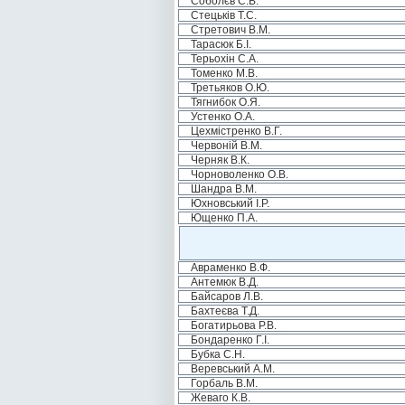
Соболєв С.В.
Стецьків Т.С.
Стретович В.М.
Тарасюк Б.І.
Терьохін С.А.
Томенко М.В.
Третьяков О.Ю.
Тягнибок О.Я.
Устенко О.А.
Цехмістренко В.Г.
Червоній В.М.
Черняк В.К.
Чорноволенко О.В.
Шандра В.М.
Юхновський І.Р.
Ющенко П.А.
Авраменко В.Ф.
Антемюк В.Д.
Байсаров Л.В.
Бахтеєва Т.Д.
Богатирьова Р.В.
Бондаренко Г.І.
Бубка С.Н.
Веревський А.М.
Горбаль В.М.
Жеваго К.В.