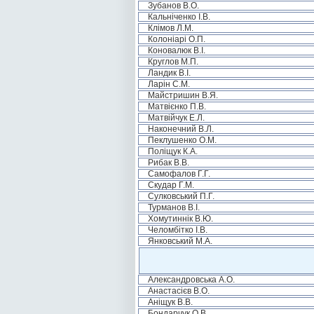
Зубанов В.О.
Кальніченко І.В.
Клімов Л.М.
Колоніарі О.П.
Коновалюк В.І.
Круглов М.П.
Ландик В.І.
Ларін С.М.
Майстришин В.Я.
Матвієнко П.В.
Матвійчук Е.Л.
Наконечний В.Л.
Пеклушенко О.М.
Поліщук К.А.
Рибак В.В.
Самофалов Г.Г.
Скудар Г.М.
Сулковський П.Г.
Турманов В.І.
Хомутиннік В.Ю.
Челомбітко І.В.
Янковський М.А.
Александровська А.О.
Анастасієв В.О.
Аніщук В.В.
Бондарчук О.В.