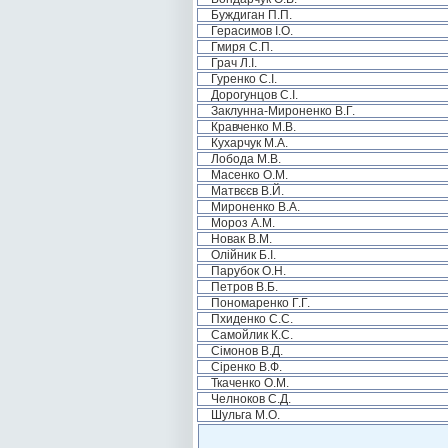
Буждиган П.П.
Герасимов І.О.
Гмиря С.П.
Грач Л.І.
Гуренко С.І.
Дорогунцов С.І.
Заклунна-Мироненко В.Г.
Кравченко М.В.
Кухарчук М.А.
Лобода М.В.
Масенко О.М.
Матвєєв В.Й.
Мироненко В.А.
Мороз А.М.
Новак В.М.
Олійник Б.І.
Парубок О.Н.
Петров В.Б.
Пономаренко Г.Г.
Пхиденко С.С.
Самойлик К.С.
Сімонов В.Д.
Сіренко В.Ф.
Ткаченко О.М.
Челноков С.Д.
Шульга М.О.