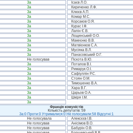
За
Ісаєв Л.О.
За
Кириченко Л.Ф.
За
Клюєв А.П.
За
Комар М.С.
За
Корсаков О.Я.
За
Курас І.Ф.
За
Лапін Є.В.
За
Лєщинський О.О.
За
Макеєнко В.В.
За
Матвієнков С.А.
За
Мусіяка В.Л.
За
Панасовський О.Г.
Не голосував
Пєхота В.Ю.
За
Потапов В.І.
За
Римарук О.І.
За
Сафіуллін Р.С.
За
Стоян О.М.
За
Тимошенко В.А.
За
Хара В.Г.
За
Царьов О.А.
За
Шкіря І.М.
За
Фракція комуністів
Кількість депутатів: 59
За:0 Проти:0 Утрималися:0 Не голосували:58 Відсутні:1
Не голосувала
Алексєєв І.В.
Не голосував
Анісімов В.О.
Не голосував
Бабурін О.В.
Не голосував
Борщевський В.В.