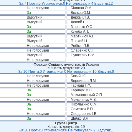
Кількість депутатів: 23
За:7 Проти:0 Утрималися:0 Не голосували:4 Відсутні:12
Не голосував
Біловол О.М.
За
Волков О.М.
Відсутній
Деркач Л.В.
Відсутній
Довгий С.О.
За
Зінченко О.О.
За
Кукоба А.Т.
Відсутній
Мартинюк А.І.
Відсутній
Плохой І.І.
Не голосував
Рябікін П.Б.
Не голосував
Слабенко С.І.
Відсутній
Сушкевич В.М.
Не голосував
Фракція Соціалістичної партії України
Кількість депутатів: 20
За:10 Проти:0 Утрималися:0 Не голосували:10 Відсутні:0
Не голосував
Бокий І.С.
Не голосував
Вернигора Л.М.
Не голосував
Гармаш Г.Ф.
За
Карнаух М.В.
За
Малиновський О.П.
Не голосував
Мельничук М.В.
За
Ніколаєнко С.М.
За
Семенюк В.П.
Не голосував
Сподаренко І.В.
За
Шибко В.Я.
Група Центр
Кількість депутатів: 19
За:16 Проти:0 Утрималися:0 Не голосували:2 Відсутні:1