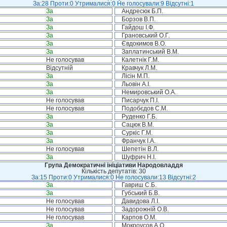
За:28 Проти:0 Утрималися:0 Не голосували:9 Відсутні:1
За
Андресюк Б.П.
За
Борзов В.П.
За
Гайдош І.Ф.
За
Грановський О.Г.
За
Євдокимов В.О.
За
Заплатинський В.М.
Не голосував
Калетнік Г.М.
Відсутній
Кравчук Л.М.
За
Лісін М.П.
За
Льовін А.І.
За
Немировський О.А.
Не голосував
Писарчук П.І.
Не голосував
Подобєдов С.М.
За
Руденко Г.Б.
За
Сацюк В.М.
За
Суркіс Г.М.
За
Франчук І.А.
Не голосував
Шепетін В.Л.
За
Шуфрич Н.І.
Група Демократичні ініціативи Народовладдя
Кількість депутатів: 30
За:15 Проти:0 Утрималися:0 Не голосували:13 Відсутні:2
За
Гавриш С.Б.
За
Губський Б.В.
Не голосував
Давидова Л.І.
Не голосував
Задорожній О.В.
Не голосував
Карпов О.М.
За
Мокроусов А.О.