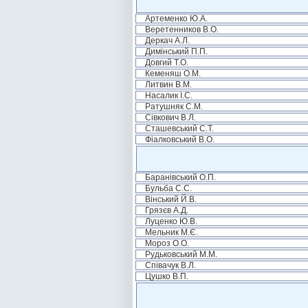
Артеменко Ю.А.
Веретенников В.О.
Деркач А.Л.
Димінський П.П.
Довгий Т.О.
Кеменяш О.М.
Литвин В.М.
Насалик І.С.
Ратушняк С.М.
Сівкович В.Л.
Сташевський С.Т.
Фіалковський В.О.
Баранівський О.П.
Бульба С.С.
Вінський Й.В.
Грязєв А.Д.
Луценко Ю.В.
Мельник М.Є.
Мороз О.О.
Рудьковський М.М.
Співачук В.Л.
Цушко В.П.