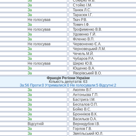
За
Сокирко М.В.
За
Стойко І.М.
За
Танюк Л.С.
За
Тарасюк І.Г.
Не голосував
Ткач Р.В.
За
Томич І.Ф.
Не голосував
Трофименко В.В.
За
Удовенко Г.Й.
За
Філенко В.П.
Не голосував
Червоненко Є.А.
За
Черновецький Л.М.
За
Чечель М.Й.
За
Чубаров Р.А.
Не голосував
Ширко Ю.В.
За
Ющенко В.А.
За
Яворівський В.О.
Фракція Регіони України
Кількість депутатів: 63
За:56 Проти:0 Утрималися:0 Не голосували:5 Відсутні:2
За
Акопян В.Г.
За
Антоньєва Г.П.
За
Бастрига І.М.
За
Беспалов О.П.
За
Бойко В.С.
За
Бронніков В.К.
За
Васильєв О.А.
Відсутній
Вернидубов І.В.
За
Горлов Г.В.
За
Звягільський Ю.Л.