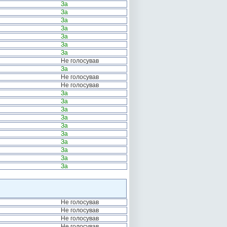
За
За
За
За
За
За
За
Не голосував
За
Не голосував
Не голосував
За
За
За
За
За
За
За
За
За
За
Не голосував
Не голосував
Не голосував
Не голосував