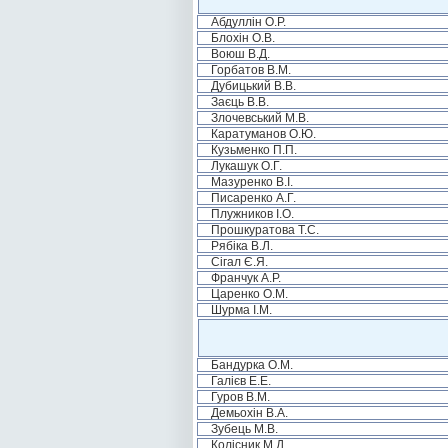
Абдуллін О.Р.
Блохін О.В.
Воюш В.Д.
Горбатов В.М.
Дубицький В.В.
Заєць В.В.
Злочевський М.В.
Каратуманов О.Ю.
Кузьменко П.П.
Лукашук О.Г.
Мазуренко В.І.
Писаренко А.Г.
Плужников І.О.
Прошкуратова Т.С.
Рябіка В.Л.
Сігал Є.Я.
Франчук А.Р.
Царенко О.М.
Шурма І.М.
Бандурка О.М.
Галієв Е.Е.
Гуров В.М.
Демьохін В.А.
Зубець М.В.
Колісник М.Д.