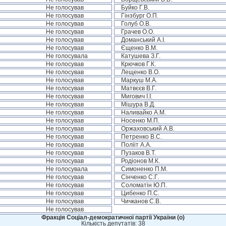
Не голосував
Буйко Г.В.
Не голосував
Гінзбург О.П.
Не голосував
Голуб О.В.
Не голосував
Грачев О.О.
Не голосував
Доманський А.І.
Не голосував
Єщенко В.М.
Не голосувала
Катушева З.Г.
Не голосував
Крючков Г.К.
Не голосував
Лещенко В.О.
Не голосував
Маркуш М.А.
Не голосував
Матвєєв В.Г.
Не голосував
Мигович І.І.
Не голосував
Мішура В.Д.
Не голосував
Наливайко А.М.
Не голосував
Носенко М.П.
Не голосував
Оржаховський А.В.
Не голосував
Петренко В.С.
Не голосував
Полііт А.А.
Не голосував
Пузаков В.Т.
Не голосував
Родіонов М.К.
Не голосувала
Симоненко П.М.
Не голосував
Сінченко С.Г.
Не голосував
Соломатін Ю.П.
Не голосував
Цибенко П.С.
Не голосував
Чичканов С.В.
Не голосував
Фракція Соціал-демократичної партії України (о)
Кількість депутатів: 38