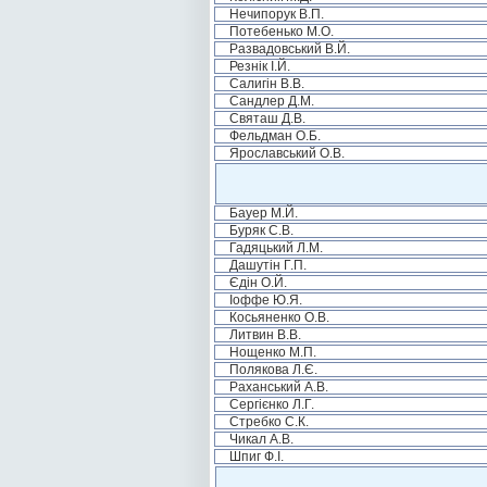
Нечипорук В.П.
Потебенько М.О.
Развадовський В.Й.
Резнік І.Й.
Салигін В.В.
Сандлер Д.М.
Святаш Д.В.
Фельдман О.Б.
Ярославський О.В.
Бауер М.Й.
Буряк С.В.
Гадяцький Л.М.
Дашутін Г.П.
Єдін О.Й.
Іоффе Ю.Я.
Косьяненко О.В.
Литвин В.В.
Нощенко М.П.
Полякова Л.Є.
Раханський А.В.
Сергієнко Л.Г.
Стребко С.К.
Чикал А.В.
Шпиг Ф.І.