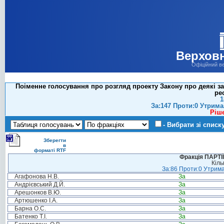
Верховн
Офіційний в
Поіменне голосування про розгляд проекту Закону про деякі з
ре
1
За:147 Проти:0 Утрима
Ріш
- Вибрати зі списк
Зберегти
в
форматі RTF
Фракція ПАРТ
Кіль
За:86 Проти:0 Утрима
Агафонова Н.В.
За
Андрієвський Д.Й.
За
Арешонков В.Ю.
За
Артюшенко І.А.
За
Барна О.С.
За
Батенко Т.І.
За