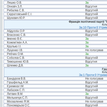
Ляшко О.В.
За
Огнєвіч З.Л.
Відсутня
Рибалка С.В.
Відсутній
Скуратовський С.І.
Відсутній
Шухевич Ю.Р.
Відсутній
Фракція політичної партії
Кіл
За:10 Проти:0 Утрим
Абдуллін О.Р.
Відсутній
Власенко С.В.
Відсутній
Івченко В.Є.
За
Кожем’якін А.А.
За
Крулько І.І.
За
Луценко І.В.
Не голосував
Рябчин О.М.
За
Соболєв С.В.
Відсутній
Тимошенко Ю.В.
Відсутня
Шлемко Д.В.
За
Гру
Кіл
За:1 Проти:0 Утрима
Бандуров В.В.
Не голосував
Гіршфельд А.М.
Відсутній
Єремеєв І.М.
Відсутній
Лабазюк С.П.
Відсутній
Литвин В.М.
За
Мельничук С.П.
Відсутній
Москаленко Я.М.
Не голосував
Пономарьов О.С.
Відсутній