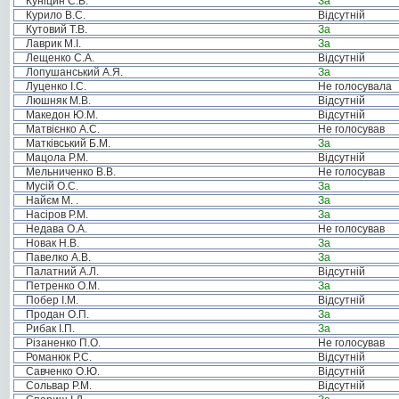
Куніцин С.В.
За
Курило В.С.
Відсутній
Кутовий Т.В.
За
Лаврик М.І.
За
Лещенко С.А.
Відсутній
Лопушанський А.Я.
За
Луценко І.С.
Не голосувала
Люшняк М.В.
Відсутній
Македон Ю.М.
Відсутній
Матвієнко А.С.
Не голосував
Матківський Б.М.
За
Мацола Р.М.
Відсутній
Мельниченко В.В.
Не голосував
Мусій О.С.
За
Найєм М. .
За
Насіров Р.М.
За
Недава О.А.
Не голосував
Новак Н.В.
За
Павелко А.В.
За
Палатний А.Л.
Відсутній
Петренко О.М.
За
Побер І.М.
Відсутній
Продан О.П.
За
Рибак І.П.
За
Різаненко П.О.
Не голосував
Романюк Р.С.
Відсутній
Савченко О.Ю.
Відсутній
Сольвар Р.М.
Відсутній