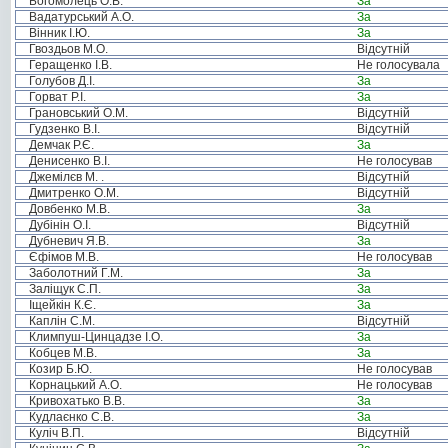
Богомолець О.В.
За
Вадатурський А.О.
За
Вінник І.Ю.
За
Гвоздьов М.О.
Відсутній
Геращенко І.В.
Не голосувала
Голубов Д.І.
За
Горват Р.І.
За
Грановський О.М.
Відсутній
Гудзенко В.І.
Відсутній
Демчак Р.Є.
За
Денисенко В.І.
Не голосував
Джемілєв М. .
Відсутній
Дмитренко О.М.
Відсутній
Довбенко М.В.
За
Дубінін О.І.
Відсутній
Дубневич Я.В.
За
Єфімов М.В.
Не голосував
Заболотний Г.М.
За
Заліщук С.П.
За
Іщейкін К.Є.
За
Каплін С.М.
Відсутній
Климпуш-Цинцадзе І.О.
За
Кобцев М.В.
За
Козир Б.Ю.
Не голосував
Корнацький А.О.
Не голосував
Кривохатько В.В.
За
Кудлаєнко С.В.
За
Куліч В.П.
Відсутній