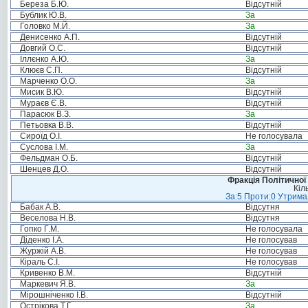
Береза Б.Ю.
Відсутній
Бублик Ю.В.
За
Головко М.Й.
За
Денисенко А.П.
Відсутній
Довгий О.С.
Відсутній
Іллєнко А.Ю.
За
Клюєв С.П.
Відсутній
Марченко О.О.
За
Мисик В.Ю.
Відсутній
Мураєв Є.В.
Відсутній
Парасюк В.З.
За
Петьовка В.В.
Відсутній
Сироїд О.І.
Не голосувала
Суслова І.М.
За
Фельдман О.Б.
Відсутній
Шенцев Д.О.
Відсутній
Фракція Політичної
Кіл
За:5 Проти:0 Утримал
Бабак А.В.
Відсутня
Веселова Н.В.
Відсутня
Гопко Г.М.
Не голосувала
Діденко І.А.
Не голосував
Журжій А.В.
Не голосував
Кіраль С.І.
Не голосував
Кривенко В.М.
Відсутній
Маркевич Я.В.
За
Мірошніченко І.В.
Відсутній
Острікова Т.Г.
За