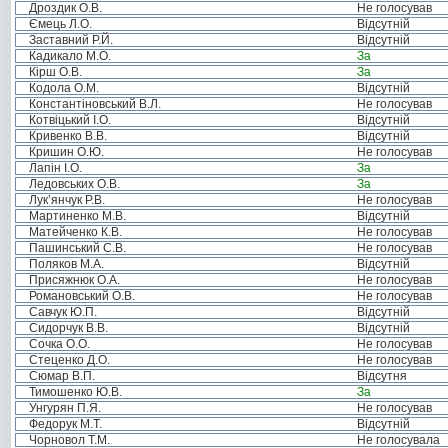
Дроздик О.В.
Не голосував
Ємець Л.О.
Відсутній
Заставний Р.Й.
Відсутній
Кадикало М.О.
За
Кірш О.В.
За
Кодола О.М.
Відсутній
Константіновський В.Л.
Не голосував
Котвіцький І.О.
Відсутній
Кривенко В.В.
Відсутній
Кришин О.Ю.
Не голосував
Лапін І.О.
За
Ледовських О.В.
За
Лук’янчук Р.В.
Не голосував
Мартиненко М.В.
Відсутній
Матейченко К.В.
Не голосував
Пашинський С.В.
Не голосував
Поляков М.А.
Відсутній
Присяжнюк О.А.
Не голосував
Романовський О.В.
Не голосував
Савчук Ю.П.
Відсутній
Сидорчук В.В.
Відсутній
Сочка О.О.
Не голосував
Стеценко Д.О.
Не голосував
Сюмар В.П.
Відсутня
Тимошенко Ю.В.
За
Унгурян П.Я.
Не голосував
Федорук М.Т.
Відсутній
Чорновол Т.М.
Не голосувала