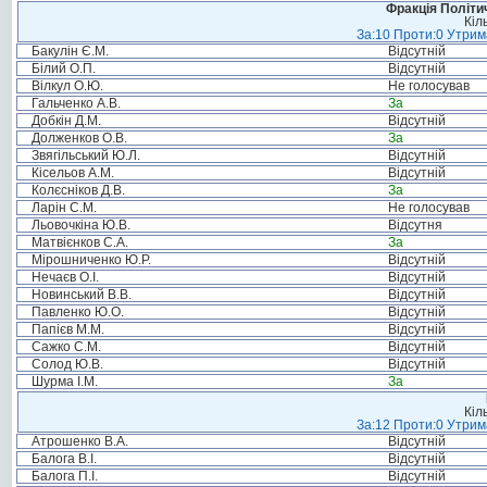
Фракція Політич
Кіл
За:10 Проти:0 Утрима
Бакулін Є.М.
Відсутній
Білий О.П.
Відсутній
Вілкул О.Ю.
Не голосував
Гальченко А.В.
За
Добкін Д.М.
Відсутній
Долженков О.В.
За
Звягільський Ю.Л.
Відсутній
Кісельов А.М.
Відсутній
Колєсніков Д.В.
За
Ларін С.М.
Не голосував
Льовочкіна Ю.В.
Відсутня
Матвієнков С.А.
За
Мірошниченко Ю.Р.
Відсутній
Нечаєв О.І.
Відсутній
Новинський В.В.
Відсутній
Павленко Ю.О.
Відсутній
Папієв М.М.
Відсутній
Сажко С.М.
Відсутній
Солод Ю.В.
Відсутній
Шурма І.М.
За
Кіл
За:12 Проти:0 Утрима
Атрошенко В.А.
Відсутній
Балога В.І.
Відсутній
Балога П.І.
Відсутній