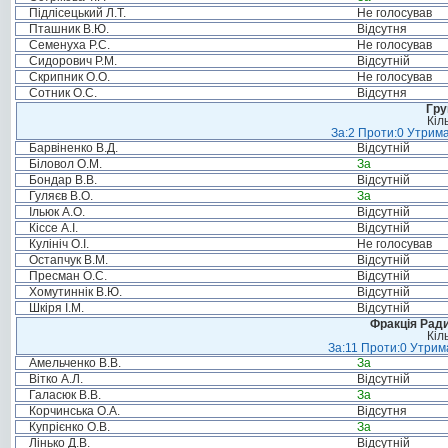
Підлісецький Л.Т.
Не голосував
Пташник В.Ю.
Відсутня
Семенуха Р.С.
Не голосував
Сидорович Р.М.
Відсутній
Скрипник О.О.
Не голосував
Сотник О.С.
Відсутня
Гру
Кіл
За:2 Проти:0 Утрима
Барвіненко В.Д.
Відсутній
Біловол О.М.
За
Бондар В.В.
Відсутній
Гуляєв В.О.
За
Ільюк А.О.
Відсутній
Кіссе А.І.
Відсутній
Кулініч О.І.
Не голосував
Остапчук В.М.
Відсутній
Пресман О.С.
Відсутній
Хомутиннік В.Ю.
Відсутній
Шкіря І.М.
Відсутній
Фракція Ради
Кіл
За:11 Проти:0 Утрима
Амельченко В.В.
За
Вітко А.Л.
Відсутній
Галасюк В.В.
За
Корчинська О.А.
Відсутня
Купрієнко О.В.
За
Лінько Д.В.
Відсутній