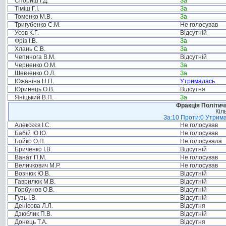
Спориш І.Д.
За
Тіміш Г.І.
За
Томенко М.В.
За
Тригубенко С.М.
Не голосував
Усов К.Г.
Відсутній
Фріз І.В.
За
Хлань С.В.
За
Чепинога В.М.
Відсутній
Черненко О.М.
За
Шевченко О.Л.
За
Южаніна Н.П.
Утрималась
Юринець О.В.
Відсутня
Яніцький В.П.
За
Фракція Політи
Кіл
За:10 Проти:0 Утрима
Алексєєв І.С.
Не голосував
Бабій Ю.Ю.
Не голосував
Бойко О.П.
Не голосувала
Бриченко І.В.
Відсутній
Ванат П.М.
Не голосував
Величкович М.Р.
Не голосував
Вознюк Ю.В.
Відсутній
Гаврилюк М.В.
Відсутній
Горбунов О.В.
Відсутній
Гузь І.В.
Відсутній
Денісова Л.Л.
Відсутня
Дзюблик П.В.
Відсутній
Донець Т.А.
Відсутня