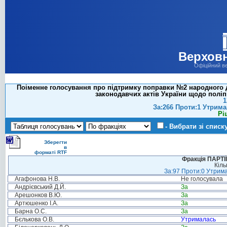
Верховн
Офіційний в
Поіменне голосування про підтримку поправки №2 народного де
законодавчих актів України щодо поліп
1
За:266 Проти:1 Утрима
Рі
- Вибрати зі списк
Зберегти
в
форматі RTF
Фракція ПАРТ
Кіль
За:97 Проти:0 Утрима
Агафонова Н.В.
Не голосувала
Андрієвський Д.Й.
За
Арешонков В.Ю.
За
Артюшенко І.А.
За
Барна О.С.
За
Бєлькова О.В.
Утрималась