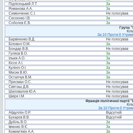
Підлісецький Л.Т.
За
Романова А.А.
За
Семенченко С.І.
Не голосував
Сисоєнко І.В.
За
Соболєв Є.В.
За
Група "
Кіл
За:10 Проти:0 Утрима
Барвіненко В.Д.
Не голосував
Біловол О.М.
За
Бондар В.В.
Не голосував
Гуляєв В.О.
За
Ільюк А.О.
За
Кіссе А.І.
За
Кулініч О.І.
За
Мисик В.Ю.
За
Остапчук В.М.
За
Пресман О.С.
Не голосував
Святаш Д.В.
Не голосував
Шаповалов Ю.А.
Не голосував
Шкіря І.М.
Не голосував
Фракція політичної партії
Кіл
За:10 Проти:0 Утрим
Абдуллін О.Р.
Відсутній
Бухарєв В.В.
Відсутній
Дубіль В.О.
За
Івченко В.Є.
За
Кожем’якін А.А.
За