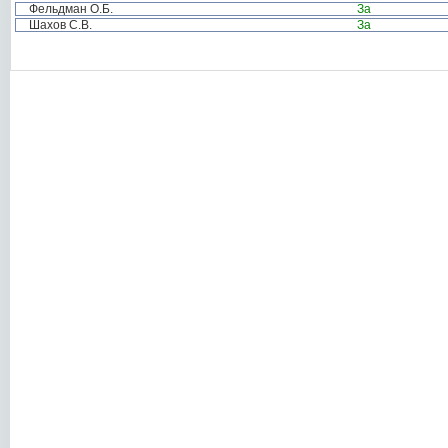
Фельдман О.Б.
За
Шахов С.В.
За