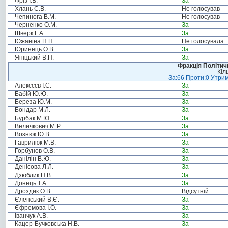
Фріз І.В.
За
Хлань С.В.
Не голосував
Чепинога В.М.
Не голосував
Черненко О.М.
За
Шверк Г.А.
За
Южаніна Н.П.
Не голосувала
Юринець О.В.
За
Яніцький В.П.
За
Фракція Політи
Кіл
За:66 Проти:0 Утрим
Алексєєв І.С.
За
Бабій Ю.Ю.
За
Береза Ю.М.
За
Бондар М.Л.
За
Бурбак М.Ю.
За
Величкович М.Р.
За
Вознюк Ю.В.
За
Гаврилюк М.В.
За
Горбунов О.В.
За
Данілін В.Ю.
За
Денісова Л.Л.
За
Дзюблик П.В.
За
Донець Т.А.
За
Дроздик О.В.
Відсутній
Єленський В.Є.
За
Єфремова І.О.
За
Іванчук А.В.
За
Кацер-Бучковська Н.В.
За