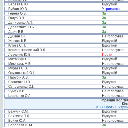
Береза Б.Ю.
Відсутній
Бублик Ю.В.
Утримався
Герега О.В.
За
Голуб В.В.
За
Денисенко А.П.
За
Дерев’янко Ю.Б.
За
Дідич В.В.
За
Дубінін О.І.
Не голосував
Жеваго К.В.
Відсутній
Клюєв С.П.
Відсутній
Константіновський В.Л.
Не голосував
Левченко Ю.В.
Проти
Матвійчук Е.Л.
Відсутній
Микитась М.В.
Не голосував
Мураєв Є.В.
Відсутній
Осуховський О.І.
Відсутній
Парубій А.В.
За
Савченко Н.В.
Відсутня
Супруненко О.І.
Не голосував
Чумак В.В.
Не голосував
Шевченко О.Л.
Не голосував
Фракція Політич
Кіл
За:27 Проти:0 Утрим
Бакулін Є.М.
Відсутній
Бахтеєва Т.Д.
Відсутня
Бойко Ю.А.
Не голосував
Воропаєв Ю.М.
За