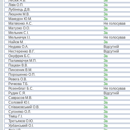
Лесюк Я.В.
За
Лівік О.П.
За
Лубінець Д.В.
За
Люшняк М.В.
За
Македон Ю.М.
За
Матвієнко А.С.
Не голосував
Матузко О.О.
За
Мельник С.І.
За
Мельничук І.І.
Не голосував
Найєм М. .
За
Недава О.А.
Відсутній
Нестеренко В.Г.
Відсутній
Онуфрик Б.С.
За
Паламарчук М.П.
За
Пацкан В.В.
За
Пинзеник В.М.
За
Порошенко О.П.
За
Ревега О.В.
За
Ричкова Т.Б.
За
Розенблат Б.С.
Не голосував
Рудик С.Я.
Відсутній
Саврасов М.В.
За
Соловей Ю.І.
За
Співаковський О.В.
За
Сугоняко О.Л.
За
Тіміш Г.І.
За
Третьяков О.Ю.
За
Урбанський О.І.
За