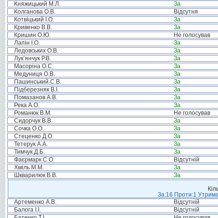
Княжицький М.Л.
За
Колганова О.В.
Відсутня
Котвіцький І.О.
За
Кривенко В.В.
За
Кришин О.Ю.
Не голосував
Лапін І.О.
За
Ледовських О.В.
За
Лук’янчук Р.В.
За
Масоріна О.С.
За
Медуниця О.В.
За
Пашинський С.В.
За
Підберезняк В.І.
За
Помазанов А.В.
За
Река А.О.
За
Романюк В.М.
Не голосував
Сидорчук В.В.
За
Сочка О.О.
За
Стеценко Д.О.
За
Тетерук А.А.
За
Тимчук Д.Б.
За
Фаєрмарк С.О.
Відсутній
Хміль М.М.
За
Шкварилюк В.В.
За
Кіл
За:16 Проти:1 Утрима
Артеменко А.В.
Відсутній
Балога І.І.
Відсутній
Батенко Т.І.
Не голосував