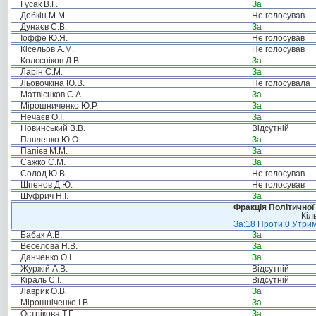
Гусак В.Г.
За
Добкін М.М.
Не голосував
Дунаєв С.В.
За
Іоффе Ю.Я.
Не голосував
Кісельов А.М.
Не голосував
Колєсніков Д.В.
За
Ларін С.М.
За
Льовочкіна Ю.В.
Не голосувала
Матвієнков С.А.
За
Мірошниченко Ю.Р.
За
Нечаєв О.І.
За
Новинський В.В.
Відсутній
Павленко Ю.О.
За
Папієв М.М.
За
Сажко С.М.
За
Солод Ю.В.
Не голосував
Шпенов Д.Ю.
Не голосував
Шуфрич Н.І.
За
Фракція Політичної
Кіл
За:18 Проти:0 Утрим
Бабак А.В.
За
Веселова Н.В.
За
Данченко О.І.
За
Журжій А.В.
Відсутній
Кіраль С.І.
Відсутній
Лаврик О.В.
За
Мірошніченко І.В.
За
Острікова Т.Г.
За