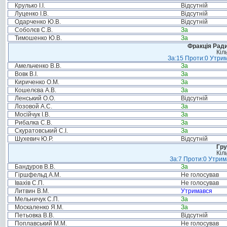
Крулько І.І.
Відсутній
Луценко І.В.
Відсутній
Одарченко Ю.В.
Відсутній
Соболєв С.В.
За
Тимошенко Ю.В.
За
Фракція Ради
Кіл
За:15 Проти:0 Утрим
Амельченко В.В.
За
Вовк В.І.
За
Кириченко О.М.
За
Кошелєва А.В.
За
Ленський О.О.
Відсутній
Лозовой А.С.
За
Мосійчук І.В.
За
Рибалка С.В.
За
Скуратовський С.І.
За
Шухевич Ю.Р.
Відсутній
Гру
Кіл
За:7 Проти:0 Утрим
Бандуров В.В.
За
Гіршфельд А.М.
Не голосував
Івахів С.П.
Не голосував
Литвин В.М.
Утримався
Мельничук С.П.
За
Москаленко Я.М.
За
Петьовка В.В.
Відсутній
Поплавський М.М.
Не голосував