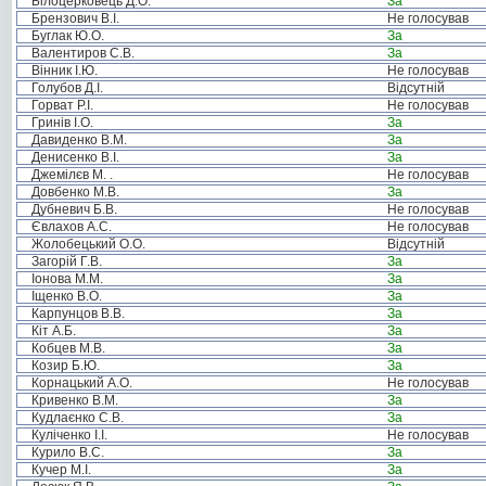
Білоцерковець Д.О.
За
Брензович В.І.
Не голосував
Буглак Ю.О.
За
Валентиров С.В.
За
Вінник І.Ю.
Не голосував
Голубов Д.І.
Відсутній
Горват Р.І.
Не голосував
Гринів І.О.
За
Давиденко В.М.
За
Денисенко В.І.
За
Джемілєв М. .
Не голосував
Довбенко М.В.
За
Дубневич Б.В.
Не голосував
Євлахов А.С.
Не голосував
Жолобецький О.О.
Відсутній
Загорій Г.В.
За
Іонова М.М.
За
Іщенко В.О.
За
Карпунцов В.В.
За
Кіт А.Б.
За
Кобцев М.В.
За
Козир Б.Ю.
За
Корнацький А.О.
Не голосував
Кривенко В.М.
За
Кудлаєнко С.В.
За
Куліченко І.І.
Не голосував
Курило В.С.
За
Кучер М.І.
За