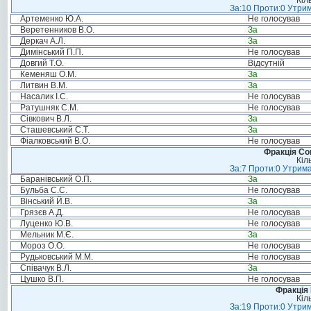
Кіл
За:10 Проти:0 Утрим
Артеменко Ю.А.
Не голосував
Веретенников В.О.
За
Деркач А.Л.
За
Димінський П.П.
Не голосував
Довгий Т.О.
Відсутній
Кеменяш О.М.
За
Литвин В.М.
За
Насалик І.С.
Не голосував
Ратушняк С.М.
Не голосував
Сівкович В.Л.
За
Сташевський С.Т.
За
Фіалковський В.О.
Не голосував
Фракція Соц
Кіл
За:7 Проти:0 Утрима
Баранівський О.П.
За
Бульба С.С.
Не голосував
Вінський Й.В.
За
Грязєв А.Д.
Не голосував
Луценко Ю.В.
Не голосував
Мельник М.Є.
За
Мороз О.О.
Не голосував
Рудьковський М.М.
Не голосував
Співачук В.Л.
За
Цушко В.П.
Не голосував
Фракція
Кіл
За:19 Проти:0 Утрим