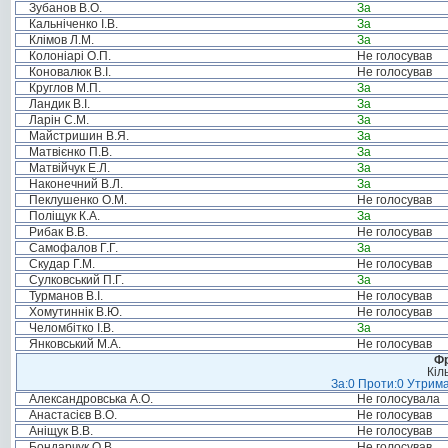
Зубанов В.О.
За
Кальніченко І.В.
За
Клімов Л.М.
За
Колоніарі О.П.
Не голосував
Коновалюк В.І.
Не голосував
Круглов М.П.
За
Ландик В.І.
За
Ларін С.М.
За
Майстришин В.Я.
За
Матвієнко П.В.
За
Матвійчук Е.Л.
За
Наконечний В.Л.
За
Пеклушенко О.М.
Не голосував
Поліщук К.А.
За
Рибак В.В.
Не голосував
Самофалов Г.Г.
За
Скудар Г.М.
Не голосував
Сулковський П.Г.
За
Турманов В.І.
Не голосував
Хомутиннік В.Ю.
Не голосував
Челомбітко І.В.
За
Янковський М.А.
Не голосував
Фр
Кіл
За:0 Проти:0 Утрима
Александровська А.О.
Не голосувала
Анастасієв В.О.
Не голосував
Аніщук В.В.
Не голосував
Бондарчук О.В.
Не голосував