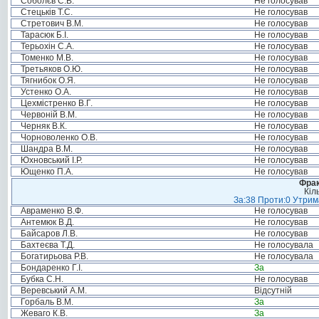
Соболєв С.В.
Не голосував
Стецьків Т.С.
Не голосував
Стретович В.М.
Не голосував
Тарасюк Б.І.
Не голосував
Терьохін С.А.
Не голосував
Томенко М.В.
Не голосував
Третьяков О.Ю.
Не голосував
Тягнибок О.Я.
Не голосував
Устенко О.А.
Не голосував
Цехмістренко В.Г.
Не голосував
Червоній В.М.
Не голосував
Черняк В.К.
Не голосував
Чорноволенко О.В.
Не голосував
Шандра В.М.
Не голосував
Юхновський І.Р.
Не голосував
Ющенко П.А.
Не голосував
Фрак
Кіл
За:38 Проти:0 Утрима
Авраменко В.Ф.
Не голосував
Антемюк В.Д.
Не голосував
Байсаров Л.В.
Не голосував
Бахтеєва Т.Д.
Не голосувала
Богатирьова Р.В.
Не голосувала
Бондаренко Г.І.
За
Бубка С.Н.
Не голосував
Веревський А.М.
Відсутній
Горбаль В.М.
За
Жеваго К.В.
За