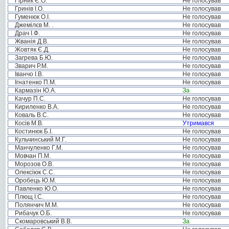
Гірник Є.О.
Не голосував
Гринів І.О.
Не голосував
Гуменюк О.І.
Не голосував
Джемілєв М. .
Не голосував
Драч І.Ф.
Не голосував
Жванія Д.В.
Не голосував
Жовтяк Є.Д.
Не голосував
Загрева Б.Ю.
Не голосував
Зварич Р.М.
Не голосував
Іванчо І.В.
Не голосував
Ігнатенко П.М.
Не голосував
Кармазін Ю.А.
За
Качур П.С.
Не голосував
Кириленко В.А.
Не голосував
Коваль В.С.
Не голосував
Косів М.В.
Утримався
Костинюк Б.І.
Не голосував
Кульчинський М.Г.
Не голосував
Манчуленко Г.М.
Не голосував
Мовчан П.М.
Не голосував
Морозов О.В.
Не голосував
Олексіюк С.С.
Не голосував
Оробець Ю.М.
Не голосував
Павленко Ю.О.
Не голосував
Плющ І.С.
Не голосував
Полянчич М.М.
Не голосував
Рибачук О.Б.
Не голосував
Скомаровський В.В.
За