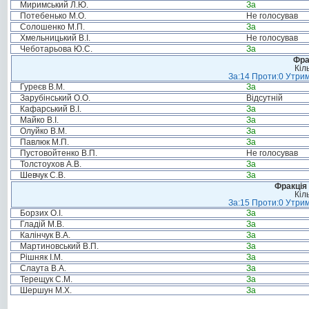
Миримський Л.Ю.
За
Потебенько М.О.
Не голосував
Солошенко М.П.
За
Хмельницький В.І.
Не голосував
Чеботарьова Ю.С.
За
Фра
Кіл
За:14 Проти:0 Утрим
Гуреєв В.М.
За
Зарубінський О.О.
Відсутній
Кафарський В.І.
За
Майко В.І.
За
Олуйко В.М.
За
Павлюк М.П.
За
Пустовойтенко В.П.
Не голосував
Толстоухов А.В.
За
Шевчук С.В.
За
Фракція 
Кіл
За:15 Проти:0 Утрим
Борзих О.І.
За
Гладій М.В.
За
Калінчук В.А.
За
Мартиновський В.П.
За
Рішняк І.М.
За
Слаута В.А.
За
Терещук С.М.
За
Шершун М.Х.
За