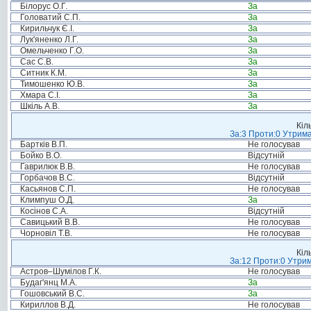
Білорус О.Г.
За
Головатий С.П.
За
Кирильчук Є.І.
За
Лук'яненко Л.Г.
За
Омельченко Г.О.
За
Сас С.В.
За
Ситник К.М.
За
Тимошенко Ю.В.
За
Хмара С.І.
За
Шкіль А.В.
За
Кіл
За:3 Проти:0 Утрима
Бартків В.П.
Не голосував
Бойко В.О.
Відсутній
Гаврилюк В.В.
Не голосував
Горбачов В.С.
Відсутній
Касьянов С.П.
Не голосував
Климпуш О.Д.
За
Косінов С.А.
Відсутній
Савицький В.В.
Не голосував
Чорновіл Т.В.
Не голосував
Кіл
За:12 Проти:0 Утрим
Астров–Шумілов Г.К.
Не голосував
Будаг'янц М.А.
За
Гошовський В.С.
За
Кириллов В.Д.
Не голосував