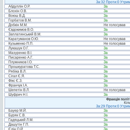
За:32 Проти:0 Утрим
Абдуллін О.Р.
За
Блохін О.В.
За
Воюш В.Д.
За
Горбатов В.М.
За
Добкін М.М.
Не голосував
Євдокимов В.О.
За
Заплатинський В.М.
За
Каратуманов О.Ю.
Не голосував
Кузьменко П.П.
Не голосував
Лукашук О.Г.
За
Мазуренко В.І.
За
Писаренко А.Г.
За
Плужников І.О.
За
Прошкуратова Т.С.
За
Рябіка В.Л.
За
Сігал Є.Я.
За
Фікс Є.З.
За
Франчук І.А.
За
Шепетін В.Л.
Не голосував
Шуфрич Н.І.
За
Фракція політ
Кіл
За:29 Проти:0 Утрим
Бауер М.Й.
За
Буряк С.В.
За
Гадяцький Л.М.
За
Дашутін Г.П.
За
Єдін О.Й.
За