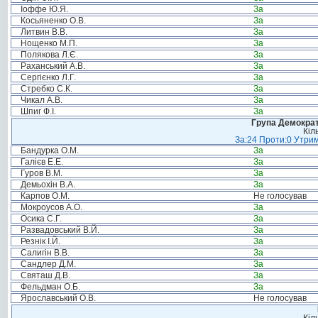
Іоффе Ю.Я.
За
Косьяненко О.В.
За
Литвин В.В.
За
Нощенко М.П.
За
Полякова Л.Є.
За
Раханський А.В.
За
Сергієнко Л.Г.
За
Стребко С.К.
За
Чикал А.В.
За
Шпиг Ф.І.
За
Група Демократ
Кіл
За:24 Проти:0 Утрим
Бандурка О.М.
За
Галієв Е.Е.
За
Гуров В.М.
За
Демьохін В.А.
За
Карпов О.М.
Не голосував
Мокроусов А.О.
За
Осика С.Г.
За
Развадовський В.Й.
За
Резнік І.Й.
За
Салигін В.В.
За
Сандлер Д.М.
За
Святаш Д.В.
За
Фельдман О.Б.
За
Ярославський О.В.
Не голосував