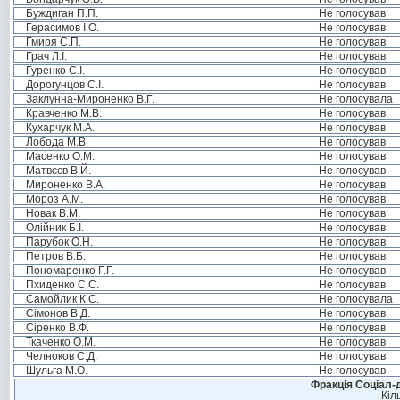
Буждиган П.П.
Не голосував
Герасимов І.О.
Не голосував
Гмиря С.П.
Не голосував
Грач Л.І.
Не голосував
Гуренко С.І.
Не голосував
Дорогунцов С.І.
Не голосував
Заклунна-Мироненко В.Г.
Не голосувала
Кравченко М.В.
Не голосував
Кухарчук М.А.
Не голосував
Лобода М.В.
Не голосував
Масенко О.М.
Не голосував
Матвєєв В.Й.
Не голосував
Мироненко В.А.
Не голосував
Мороз А.М.
Не голосував
Новак В.М.
Не голосував
Олійник Б.І.
Не голосував
Парубок О.Н.
Не голосував
Петров В.Б.
Не голосував
Пономаренко Г.Г.
Не голосував
Пхиденко С.С.
Не голосував
Самойлик К.С.
Не голосувала
Сімонов В.Д.
Не голосував
Сіренко В.Ф.
Не голосував
Ткаченко О.М.
Не голосував
Челноков С.Д.
Не голосував
Шульга М.О.
Не голосував
Фракція Соціал-д
Кіл