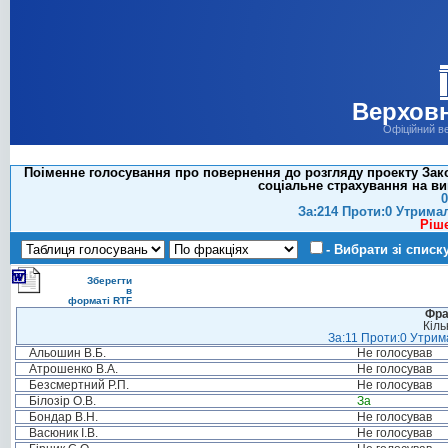
Верховн
Офіційний в
Поіменне голосування про повернення до розгляду проекту Зако
соціальне страхування на ви
0
За:214 Проти:0 Утрима
Ріш
- Вибрати зі списк
Зберегти
в
форматі RTF
Фра
Кіль
За:11 Проти:0 Утрима
Альошин В.Б.
Не голосував
Атрошенко В.А.
Не голосував
Безсмертний Р.П.
Не голосував
Білозір О.В.
За
Бондар В.Н.
Не голосував
Васюник І.В.
Не голосував