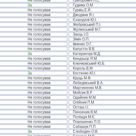
Не голосував
Григорович Л.С.
За
Гудима О.М.
Не голосував
Гурвіц Е.Й.
Не голосував
Джоджик Я.І.
Не голосував
Єхануров Ю.І.
Не голосував
Жебрівський П.І.
Не голосував
Жулинський М.Г.
Не голосував
Заєць І.О.
Не голосував
Зімін О.П.
Не голосував
Івченко О.Г.
Не голосував
Капустін В.В.
За
Катеринчук М.Д.
Не голосував
Кендзьор Я.М.
Не голосував
Ключковський Ю.Б.
Не голосував
Король В.М.
За
Костенко Ю.І.
Не голосував
Круць М.Ф.
Не голосував
Лебедівський В.А.
Не голосував
Мартиненко М.В.
Не голосував
Мойсик В.Р.
Не голосував
Одайник М.М.
Не голосував
Олійник П.М.
Не голосував
Осташ І.І.
Не голосував
Пинзеник В.М.
Не голосував
Поліщук М.Є.
Не голосував
Порошенко П.О.
Не голосував
Сабашук П.П.
За
Слободян О.В.