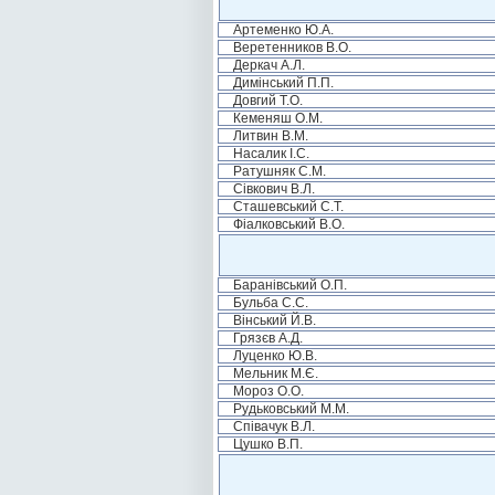
Артеменко Ю.А.
Веретенников В.О.
Деркач А.Л.
Димінський П.П.
Довгий Т.О.
Кеменяш О.М.
Литвин В.М.
Насалик І.С.
Ратушняк С.М.
Сівкович В.Л.
Сташевський С.Т.
Фіалковський В.О.
Баранівський О.П.
Бульба С.С.
Вінський Й.В.
Грязєв А.Д.
Луценко Ю.В.
Мельник М.Є.
Мороз О.О.
Рудьковський М.М.
Співачук В.Л.
Цушко В.П.