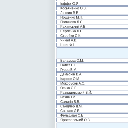
Іоффе Ю.Я.
Косьяненко О.В.
Литвин В.В.
Нощенко М.П.
Полякова Л.Є.
Раханський А.В.
Сергієнко Л.Г.
Стребко С.К.
Чикал А.В.
Шпиг Ф.І.
Бандурка О.М.
Галієв Е.Е.
Гуров В.М.
Демьохін В.А.
Карпов О.М.
Мокроусов А.О.
Осика С.Г.
Развадовський В.Й.
Резнік І.Й.
Салигін В.В.
Сандлер Д.М.
Святаш Д.В.
Фельдман О.Б.
Ярославський О.В.