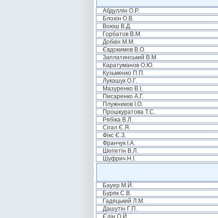
Абдуллін О.Р.
Блохін О.В.
Воюш В.Д.
Горбатов В.М.
Добкін М.М.
Євдокимов В.О.
Заплатинський В.М.
Каратуманов О.Ю.
Кузьменко П.П.
Лукашук О.Г.
Мазуренко В.І.
Писаренко А.Г.
Плужников І.О.
Прошкуратова Т.С.
Рябіка В.Л.
Сігал Є.Я.
Фікс Є.З.
Франчук І.А.
Шепетін В.Л.
Шуфрич Н.І.
Бауер М.Й.
Буряк С.В.
Гадяцький Л.М.
Дашутін Г.П.
Єдін О.Й.