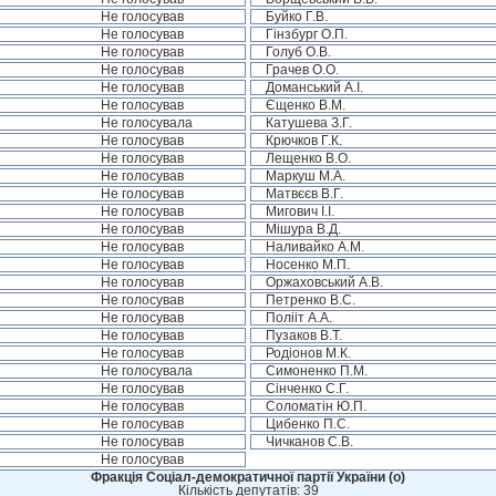
Не голосував
Буйко Г.В.
Не голосував
Гінзбург О.П.
Не голосував
Голуб О.В.
Не голосував
Грачев О.О.
Не голосував
Доманський А.І.
Не голосував
Єщенко В.М.
Не голосувала
Катушева З.Г.
Не голосував
Крючков Г.К.
Не голосував
Лещенко В.О.
Не голосував
Маркуш М.А.
Не голосував
Матвєєв В.Г.
Не голосував
Мигович І.І.
Не голосував
Мішура В.Д.
Не голосував
Наливайко А.М.
Не голосував
Носенко М.П.
Не голосував
Оржаховський А.В.
Не голосував
Петренко В.С.
Не голосував
Полііт А.А.
Не голосував
Пузаков В.Т.
Не голосував
Родіонов М.К.
Не голосувала
Симоненко П.М.
Не голосував
Сінченко С.Г.
Не голосував
Соломатін Ю.П.
Не голосував
Цибенко П.С.
Не голосував
Чичканов С.В.
Не голосував
Фракція Соціал-демократичної партії України (о)
Кількість депутатів: 39