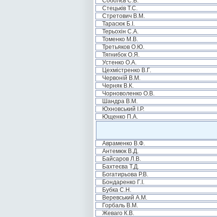
Соболєв С.В.
Стецьків Т.С.
Стретович В.М.
Тарасюк Б.І.
Терьохін С.А.
Томенко М.В.
Третьяков О.Ю.
Тягнибок О.Я.
Устенко О.А.
Цехмістренко В.Г.
Червоній В.М.
Черняк В.К.
Чорноволенко О.В.
Шандра В.М.
Юхновський І.Р.
Ющенко П.А.
Авраменко В.Ф.
Антемюк В.Д.
Байсаров Л.В.
Бахтеєва Т.Д.
Богатирьова Р.В.
Бондаренко Г.І.
Бубка С.Н.
Веревський А.М.
Горбаль В.М.
Жеваго К.В.