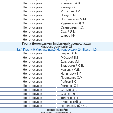
Не голосував
Клименко А.В.
Не голосував
Кузьмук О.І.
Не голосував
Мхітарян Н.М.
Не голосував
Пінчук В.М.
Не голосувала
Поплавський М.М.
Не голосував
Рудковський Д.О.
Не голосував
Станецький Г.С.
Не голосував
Сухий Я.М.
Не голосував
Шаров І.Ф.
Не голосував
Група Демократичні ініціативи Народовладдя
Кількість депутатів: 28
За:4 Проти:0 Утрималися:0 Не голосували:24 Відсутні:0
Не голосував
Гавриш С.Б.
Не голосував
Губський Б.В.
Не голосував
Давидова Л.І.
Не голосував
Задорожній О.В.
Не голосував
Колісник М.Д.
Не голосував
Нечипорук В.П.
Не голосував
Правденко С.М.
Не голосував
Райков Б.С.
Не голосував
Ременюк О.І.
Не голосував
Салмін О.В.
Не голосував
Сватков Л.Б.
Не голосував
Толочко П.П.
Не голосував
Юхновський О.І.
Не голосував
Ярославський О.В.
Позафракційні