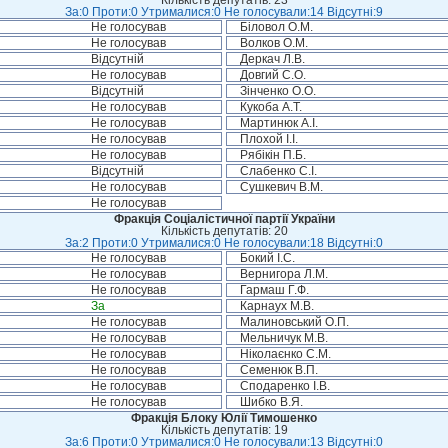
Кількість депутатів: 23
За:0 Проти:0 Утрималися:0 Не голосували:14 Відсутні:9
Не голосував
Біловол О.М.
Не голосував
Волков О.М.
Відсутній
Деркач Л.В.
Не голосував
Довгий С.О.
Відсутній
Зінченко О.О.
Не голосував
Кукоба А.Т.
Не голосував
Мартинюк А.І.
Не голосував
Плохой І.І.
Не голосував
Рябікін П.Б.
Відсутній
Слабенко С.І.
Не голосував
Сушкевич В.М.
Не голосував
Фракція Соціалістичної партії України
Кількість депутатів: 20
За:2 Проти:0 Утрималися:0 Не голосували:18 Відсутні:0
Не голосував
Бокий І.С.
Не голосував
Вернигора Л.М.
Не голосував
Гармаш Г.Ф.
За
Карнаух М.В.
Не голосував
Малиновський О.П.
Не голосував
Мельничук М.В.
Не голосував
Ніколаєнко С.М.
Не голосував
Семенюк В.П.
Не голосував
Сподаренко І.В.
Не голосував
Шибко В.Я.
Фракція Блоку Юлії Тимошенко
Кількість депутатів: 19
За:6 Проти:0 Утрималися:0 Не голосували:13 Відсутні:0