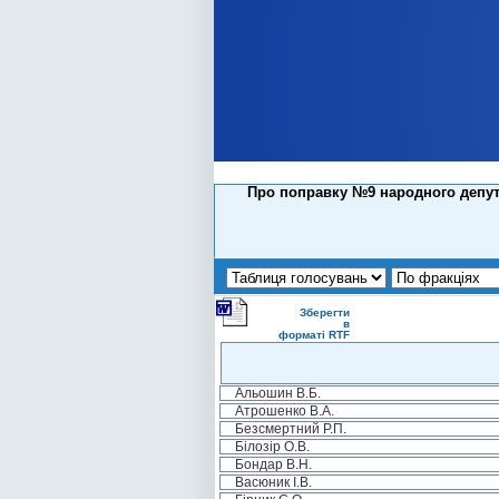
Про поправку №9 народного депута
Зберегти
в
форматі RTF
Альошин В.Б.
Атрошенко В.А.
Безсмертний Р.П.
Білозір О.В.
Бондар В.Н.
Васюник І.В.