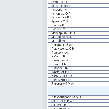
Зубанов В.О.
Кальніченко І.В.
Клімов Л.М.
Колоніарі О.П.
Коновалюк В.І.
Круглов М.П.
Ландик В.І.
Ларін С.М.
Майстришин В.Я.
Матвієнко П.В.
Матвійчук Е.Л.
Наконечний В.Л.
Пеклушенко О.М.
Поліщук К.А.
Рибак В.В.
Самофалов Г.Г.
Скудар Г.М.
Сулковський П.Г.
Турманов В.І.
Хомутиннік В.Ю.
Челомбітко І.В.
Янковський М.А.
Александровська А.О.
Анастасієв В.О.
Аніщук В.В.
Бондарчук О.В.