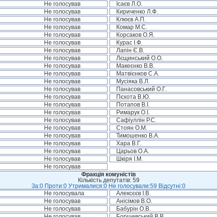
Не голосував
Ісаєв Л.О.
Не голосував
Кириченко Л.Ф.
Не голосував
Клюєв А.П.
Не голосував
Комар М.С.
Не голосував
Корсаков О.Я.
Не голосував
Курас І.Ф.
Не голосував
Лапін Є.В.
Не голосував
Лєщинський О.О.
Не голосував
Макеєнко В.В.
Не голосував
Матвієнков С.А.
Не голосував
Мусіяка В.Л.
Не голосував
Панасовський О.Г.
Не голосував
Пєхота В.Ю.
Не голосував
Потапов В.І.
Не голосував
Римарук О.І.
Не голосував
Сафіуллін Р.С.
Не голосував
Стоян О.М.
Не голосував
Тимошенко В.А.
Не голосував
Хара В.Г.
Не голосував
Царьов О.А.
Не голосував
Шкіря І.М.
Не голосував
Фракція комуністів
Кількість депутатів: 59
За:0 Проти:0 Утрималися:0 Не голосували:59 Відсутні:0
Не голосувала
Алексєєв І.В.
Не голосував
Анісімов В.О.
Не голосував
Бабурін О.В.
Не голосував
Борщевський В.В.