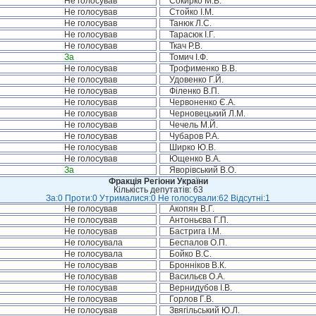
Не голосував
Сокирко М.В.
Не голосував
Стойко І.М.
Не голосував
Танюк Л.С.
Не голосував
Тарасюк І.Г.
Не голосував
Ткач Р.В.
За
Томич І.Ф.
Не голосував
Трофименко В.В.
Не голосував
Удовенко Г.Й.
Не голосував
Філенко В.П.
Не голосував
Червоненко Є.А.
Не голосував
Черновецький Л.М.
Не голосував
Чечель М.Й.
Не голосував
Чубаров Р.А.
Не голосував
Ширко Ю.В.
Не голосував
Ющенко В.А.
За
Яворівський В.О.
Фракція Регіони України
Кількість депутатів: 63
За:0 Проти:0 Утрималися:0 Не голосували:62 Відсутні:1
Не голосував
Акопян В.Г.
Не голосував
Антоньєва Г.П.
Не голосував
Бастрига І.М.
Не голосувала
Беспалов О.П.
Не голосувала
Бойко В.С.
Не голосував
Бронніков В.К.
Не голосував
Васильєв О.А.
Не голосував
Вернидубов І.В.
Не голосував
Горлов Г.В.
Не голосував
Звягільський Ю.Л.