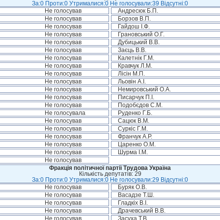
За:0 Проти:0 Утрималися:0 Не голосували:39 Відсутні:0
Не голосував
Андресюк Б.П.
Не голосував
Борзов В.П.
Не голосував
Гайдош І.Ф.
Не голосував
Грановський О.Г.
Не голосував
Дубицький В.В.
Не голосував
Заєць В.В.
Не голосував
Калетнік Г.М.
Не голосував
Кравчук Л.М.
Не голосував
Лісін М.П.
Не голосував
Льовін А.І.
Не голосував
Немировський О.А.
Не голосував
Писарчук П.І.
Не голосував
Подобєдов С.М.
Не голосувала
Руденко Г.Б.
Не голосував
Сацюк В.М.
Не голосував
Суркіс Г.М.
Не голосував
Франчук А.Р.
Не голосував
Царенко О.М.
Не голосував
Шурма І.М.
Не голосував
Фракція політичної партії Трудова Україна
Кількість депутатів: 29
За:0 Проти:0 Утрималися:0 Не голосували:29 Відсутні:0
Не голосував
Буряк О.В.
Не голосував
Васадзе Т.Ш.
Не голосував
Гладкіх В.І.
Не голосував
Драчевський В.В.
Не голосував
Засуха Т.В.