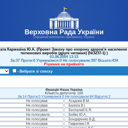
Верховна Рада України
Офіційний вебпортал парламенту України
та Кармазіна Ю.А. (Проект Закону про охорону здоров'я населення
тютюнових виробів (друге читання) (№3237-1) )
03.06.2004 13:15
За:37 Проти:0 Утрималися:0 Не голосували:397 Всього:434
Рішення не прийнято
- Вибрати зі списку
Фракція Наша Україна
Кількість депутатів: 100
За:14 Проти:0 Утрималися:0 Не голосували:84 Відсутні:2
Не голосував
Асадчев В.М.
Не голосував
Балога В.І.
Не голосував
Беспалий Б.Я.
Не голосувала
Бойко Ю.А.
Не голосував
Бондаренко В.Д.
Не голосував
Гаврилюк І.Я.