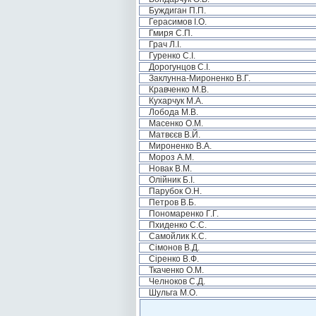
Буждиган П.П.
Герасимов І.О.
Гмиря С.П.
Грач Л.І.
Гуренко С.І.
Дорогунцов С.І.
Заклунна-Мироненко В.Г.
Кравченко М.В.
Кухарчук М.А.
Лобода М.В.
Масенко О.М.
Матвєєв В.Й.
Мироненко В.А.
Мороз А.М.
Новак В.М.
Олійник Б.І.
Парубок О.Н.
Петров В.Б.
Пономаренко Г.Г.
Пхиденко С.С.
Самойлик К.С.
Сімонов В.Д.
Сіренко В.Ф.
Ткаченко О.М.
Челноков С.Д.
Шульга М.О.