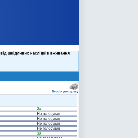
 від шкідливих наслідків вживання
Версія для друку
За
Не голосував
Не голосував
Не голосував
Не голосував
За