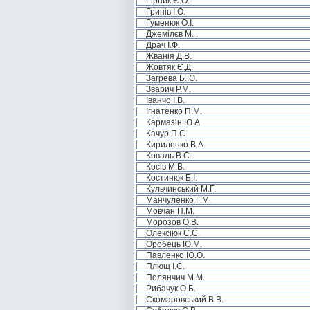
Гірник Є.О.
Гринів І.О.
Гуменюк О.І.
Джемілєв М. .
Драч І.Ф.
Жванія Д.В.
Жовтяк Є.Д.
Загрева Б.Ю.
Зварич Р.М.
Іванчо І.В.
Ігнатенко П.М.
Кармазін Ю.А.
Качур П.С.
Кириленко В.А.
Коваль В.С.
Косів М.В.
Костинюк Б.І.
Кульчинський М.Г.
Манчуленко Г.М.
Мовчан П.М.
Морозов О.В.
Олексіюк С.С.
Оробець Ю.М.
Павленко Ю.О.
Плющ І.С.
Полянчич М.М.
Рибачук О.Б.
Скомаровський В.В.