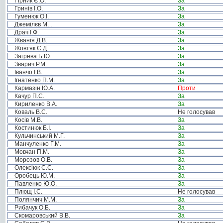
Гірник Є.О.
За
Гринів І.О.
За
Гуменюк О.І.
За
Джемілєв М. .
За
Драч І.Ф.
За
Жванія Д.В.
За
Жовтяк Є.Д.
За
Загрева Б.Ю.
За
Зварич Р.М.
За
Іванчо І.В.
За
Ігнатенко П.М.
За
Кармазін Ю.А.
Проти
Качур П.С.
За
Кириленко В.А.
За
Коваль В.С.
Не голосував
Косів М.В.
За
Костинюк Б.І.
За
Кульчинський М.Г.
За
Манчуленко Г.М.
За
Мовчан П.М.
За
Морозов О.В.
За
Олексіюк С.С.
За
Оробець Ю.М.
За
Павленко Ю.О.
За
Плющ І.С.
Не голосував
Полянчич М.М.
За
Рибачук О.Б.
За
Скомаровський В.В.
За