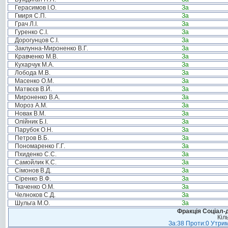
Герасимов І.О.
За
Гмиря С.П.
За
Грач Л.І.
За
Гуренко С.І.
За
Дорогунцов С.І.
За
Заклунна-Мироненко В.Г.
За
Кравченко М.В.
За
Кухарчук М.А.
За
Лобода М.В.
За
Масенко О.М.
За
Матвєєв В.Й.
За
Мироненко В.А.
За
Мороз А.М.
За
Новак В.М.
За
Олійник Б.І.
За
Парубок О.Н.
За
Петров В.Б.
За
Пономаренко Г.Г.
За
Пхиденко С.С.
За
Самойлик К.С.
За
Сімонов В.Д.
За
Сіренко В.Ф.
За
Ткаченко О.М.
За
Челноков С.Д.
За
Шульга М.О.
За
Фракція Соціал-д
Кіл
За:38 Проти:0 Утрим