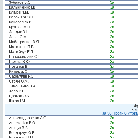
Зубанов В.О.
За
Кальніченко І.В.
За
Клімов Л.М.
За
Колоніарі О.П.
За
Коновалюк В.І.
За
Круглов М.П.
За
Ландик В.І.
За
Ларін С.М.
За
Майстришин В.Я.
За
Матвієнко П.В.
За
Матвійчук Е.Л.
За
Панасовський О.Г.
За
Пєхота В.Ю.
За
Потапов В.І.
За
Римарук О.І.
За
Сафіуллін Р.С.
За
Стоян О.М.
За
Тимошенко В.А.
За
Хара В.Г.
За
Царьов О.А.
За
Шкіря І.М.
За
Фр
Кіл
За:56 Проти:0 Утрим
Александровська А.О.
За
Анастасієв В.О.
За
Аніщук В.В.
За
Бондарчук О.В.
За
Буждиган П.П.
За