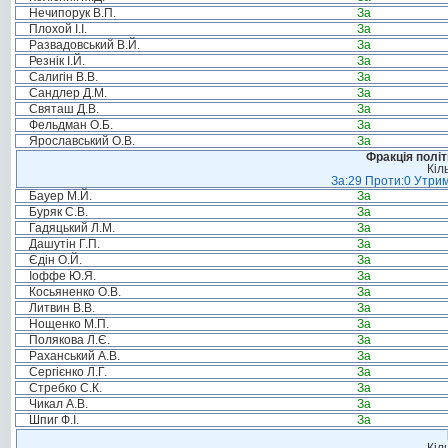
Нечипорук В.П.
За
Плохой І.І.
За
Развадовський В.Й.
За
Резнік І.Й.
За
Салигін В.В.
За
Сандлер Д.М.
За
Святаш Д.В.
За
Фельдман О.Б.
За
Ярославський О.В.
За
Фракція політ
Кіл
За:29 Проти:0 Утрим
Бауер М.Й.
За
Буряк С.В.
За
Гадяцький Л.М.
За
Дашутін Г.П.
За
Єдін О.Й.
За
Іоффе Ю.Я.
За
Косьяненко О.В.
За
Литвин В.В.
За
Нощенко М.П.
За
Полякова Л.Є.
За
Раханський А.В.
За
Сергієнко Л.Г.
За
Стребко С.К.
За
Чикал А.В.
За
Шпиг Ф.І.
За