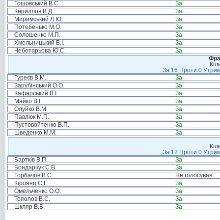
Гошовський В.С.
За
Кириллов В.Д.
За
Миримський Л.Ю.
За
Потебенько М.О.
За
Солошенко М.П.
За
Хмельницький В.І.
За
Чеботарьова Ю.С.
За
Фра
Кіл
За:16 Проти:0 Утрим
Гуреєв В.М.
За
Зарубінський О.О.
За
Кафарський В.І.
За
Майко В.І.
За
Олуйко В.М.
За
Павлюк М.П.
За
Пустовойтенко В.П.
За
Шведенко М.М.
За
Кіл
За:12 Проти:0 Утрим
Бартків В.П.
За
Бондарчук С.В.
За
Горбачов В.С.
Не голосував
Кіроянц С.Г.
За
Омельченко О.О.
За
Тополов В.С.
За
Шкляр В.Б.
За