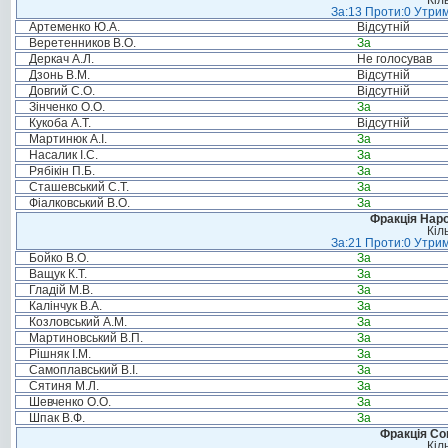
Кіл
За:13 Проти:0 Утрим
Артеменко Ю.А.
Відсутній
Веретенников В.О.
За
Деркач А.Л.
Не голосував
Дзонь В.М.
Відсутній
Довгий С.О.
Відсутній
Зінченко О.О.
За
Кукоба А.Т.
Відсутній
Мартинюк А.І.
За
Насалик І.С.
За
Рябікін П.Б.
За
Сташевський С.Т.
За
Фіалковський В.О.
За
Фракція Народ
Кіл
За:21 Проти:0 Утрим
Бойко В.О.
За
Ващук К.Т.
За
Гладій М.В.
За
Калінчук В.А.
За
Козловський А.М.
За
Мартиновський В.П.
За
Рішняк І.М.
За
Самоплавський В.І.
За
Сятиня М.Л.
За
Шевченко О.О.
За
Шпак В.Ф.
За
Фракція Соц
Кіл