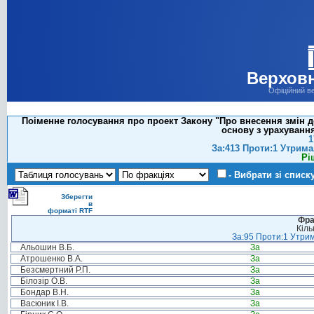
Верховн
Офіційний в
Поіменне голосування про проект Закону "Про внесення змін до
основу з урахуванн
1
За:413 Проти:1 Утрима
Рі
- Вибрати зі списк
Зберегти
в
форматі RTF
Фра
Кіль
За:95 Проти:1 Утрим
Альошин В.Б.
За
Атрошенко В.А.
За
Безсмертний Р.П.
За
Білозір О.В.
За
Бондар В.Н.
За
Васюник І.В.
За