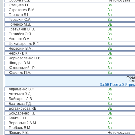
Соболєв С.В.
Не голосував
Стецьків Т.С.
За
Стретович В.М.
За
Тарасюк Б.І.
За
Терьохін С.А.
За
Томенко М.В.
За
Третьяков О.Ю.
За
Тягнибок О.Я.
За
Устенко О.А.
За
Цехмістренко В.Г.
За
Червоній В.М.
За
Черняк В.К.
За
Чорноволенко О.В.
За
Шандра В.М.
За
Юхновський І.Р.
За
Ющенко П.А.
За
Фрак
Кіл
За:59 Проти:0 Утрим
Авраменко В.Ф.
За
Антемюк В.Д.
За
Байсаров Л.В.
За
Бахтеєва Т.Д.
За
Богатирьова Р.В.
За
Бондаренко Г.І.
За
Бубка С.Н.
За
Веревський А.М.
За
Горбаль В.М.
За
Жеваго К.В.
Не голосував