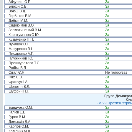
Абдуллін О.Р.
За
Блохін О.В.
За
Воюш В.Д.
За
Горбатов В.М.
За
Добкін М.М.
За
Євдокимов В.О.
За
Заплатинський В.М.
За
Каратуманов О.Ю.
За
Кузьменко П.П.
За
Лукашук О.Г.
За
Мазуренко В.І.
За
Писаренко А.Г.
За
Плужников І.О.
За
Прошкуратова Т.С.
За
Рябіка В.Л.
За
Сігал Є.Я.
Не голосував
Фікс Є.З.
За
Франчук І.А.
За
Шепетін В.Л.
За
Шуфрич Н.І.
За
Група Демократ
Кіл
За:29 Проти:0 Утрим
Бандурка О.М.
За
Галієв Е.Е.
За
Гуров В.М.
За
Демьохін В.А.
За
Карпов О.М.
За
Колісник М.Д.
За