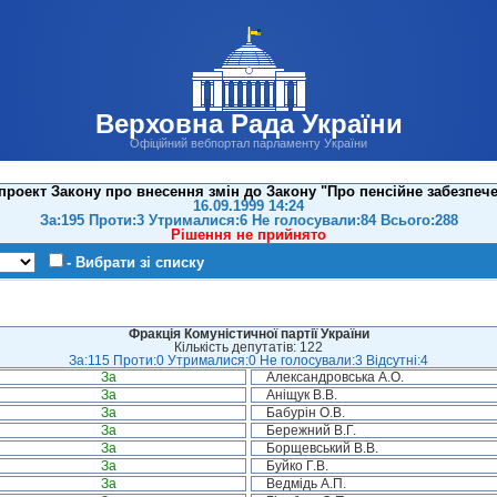
Верховна Рада України
Офіційний вебпортал парламенту України
проект Закону про внесення змін до Закону "Про пенсійне забезпеч
16.09.1999 14:24
За:195 Проти:3 Утрималися:6 Не голосували:84 Всього:288
Рішення не прийнято
- Вибрати зі списку
Фракція Комуністичної партії України
Кількість депутатів: 122
За:115 Проти:0 Утрималися:0 Не голосували:3 Відсутні:4
За
Александровська А.О.
За
Аніщук В.В.
За
Бабурін О.В.
За
Бережний В.Г.
За
Борщевський В.В.
За
Буйко Г.В.
За
Ведмідь А.П.