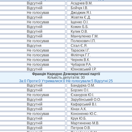
Відсутній
Асадчев В.М.
Відсутній
Бойчук І.В.
Не голосував
Джоджик Я.І.
Відсутній
Жовтяк Є.Д.
Не голосував
Іщенко О.І.
Відсутній
Кожин Б.Б.
Відсутній
Кулик О.В.
Відсутній
Манчуленко Г.М.
Не голосував
Полюхович І.П.
Відсутня
Сігал Є.Я.
Не голосував
Тарасюк І.Г.
Не голосував
Філіпчук Г.Г.
Не голосував
Черняк В.К.
Не голосував
Чубаров Р.А.
Відсутній
Юхновський І.Р.
Фракція Народно Демократичної партії
Кількість депутатів: 30
За:0 Проти:0 Утрималися:0 Не голосували:5 Відсутні:25
Відсутній
Бандурка О.М.
Відсутній
Борзих О.І.
Не голосував
Єхануров Ю.І.
Відсутній
Зарубінський О.О.
Відсутній
Кафарський В.І.
Відсутній
Кінах А.К.
Не голосував
Кононенко Ю.С.
Відсутній
Крук Ю.Б.
Відсутній
Мартиненко М.В.
Відсутній
Петров О.В.