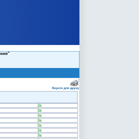
ення"
Версія для друку
За
За
За
За
За
За
За