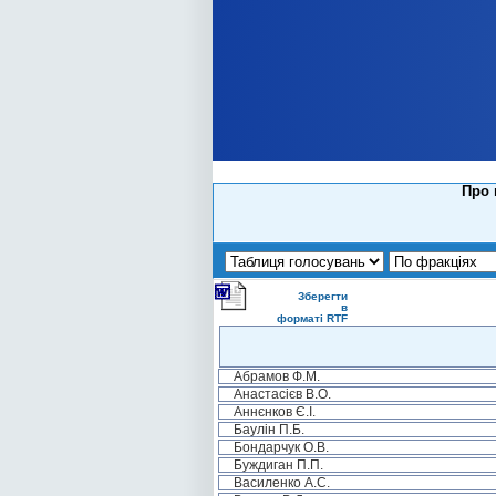
Про 
Зберегти
в
форматі RTF
Абрамов Ф.М.
Анастасієв В.О.
Аннєнков Є.І.
Баулін П.Б.
Бондарчук О.В.
Буждиган П.П.
Василенко А.С.