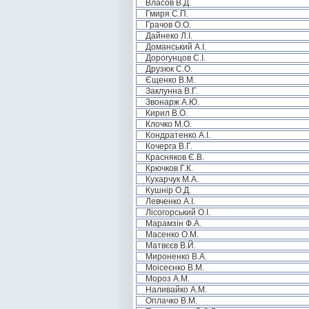
Власов В.Д.
Гмиря С.П.
Грачов О.О.
Дайнеко Л.І.
Доманський А.І.
Дорогунцов С.І.
Друзюк С.О.
Єщенко В.М.
Заклунна В.Г.
Звонарж А.Ю.
Кирил В.О.
Клочко М.О.
Кондратенко А.І.
Кочерга В.Г.
Красняков Є.В.
Крючков Г.К.
Кухарчук М.А.
Кушнір О.Д.
Левченко А.І.
Лісогорський О.І.
Марамзін Ф.А.
Масенко О.М.
Матвєєв В.Й.
Мироненко В.А.
Моісеєнко В.М.
Мороз А.М.
Наливайко А.М.
Оплачко В.М.