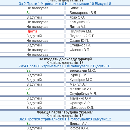
Кількість депутатів: 21
За:2 Проти:1 Утрималися:0 Не голосували:10 Відсутні:8
Не голосував
Білас І.Г.
За
Бондаренко В.Д.
Відсутній
Жир О.О.
Не голосував
Коліушко І.Б.
Не голосував
Литюк А.І.
Проти
Пилипчук І.М.
Відсутній
Подгорний С.П.
Не голосував
Сахно Ю.П.
Відсутній
Стецько Я.Й.
Не голосував
Філенко В.П.
Не голосував
Не входять до складу фракцій
Кількість депутатів: 18
За:4 Проти:0 Утрималися:0 Не голосували:3 Відсутні:11
За
Бродський М.Ю.
Відсутній
Гурвіц Е.Й.
Відсутній
Кушніров М.О.
Відсутній
Мангул А.І.
За
Матвієнко А.С.
За
Онуфрійчук М.Я.
Відсутній
Ткаченко О.М.
Відсутній
Франчук А.Р.
Відсутній
Шеховцов О.Д.
Фракція партії "Трудова Україна"
Кількість депутатів: 18
За:3 Проти:0 Утрималися:0 Не голосували:3 Відсутні:12
За
Деркач А.Л.
Відсутній
Іоффе Ю.Я.