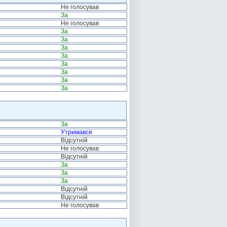
Не голосував
За
Не голосував
За
За
За
За
За
За
За
За
За
Утримався
Відсутній
Не голосував
Відсутній
За
За
За
Відсутній
Відсутній
Не голосував