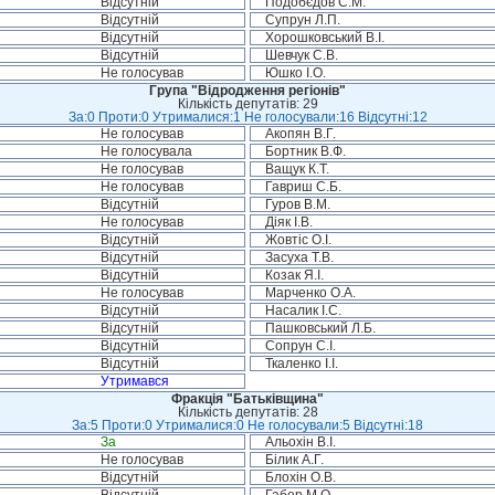
Відсутній
Подобєдов С.М.
Відсутній
Супрун Л.П.
Відсутній
Хорошковський В.І.
Відсутній
Шевчук С.В.
Не голосував
Юшко І.О.
Група "Відродження регіонів"
Кількість депутатів: 29
За:0 Проти:0 Утрималися:1 Не голосували:16 Відсутні:12
Не голосував
Акопян В.Г.
Не голосувала
Бортник В.Ф.
Не голосував
Ващук К.Т.
Не голосував
Гавриш С.Б.
Відсутній
Гуров В.М.
Не голосував
Діяк І.В.
Відсутній
Жовтіс О.І.
Відсутній
Засуха Т.В.
Відсутній
Козак Я.І.
Не голосував
Марченко О.А.
Відсутній
Насалик І.С.
Відсутній
Пашковський Л.Б.
Відсутній
Сопрун С.І.
Відсутній
Ткаленко І.І.
Утримався
Фракція "Батьківщина"
Кількість депутатів: 28
За:5 Проти:0 Утрималися:0 Не голосували:5 Відсутні:18
За
Альохін В.І.
Не голосував
Білик А.Г.
Відсутній
Блохін О.В.