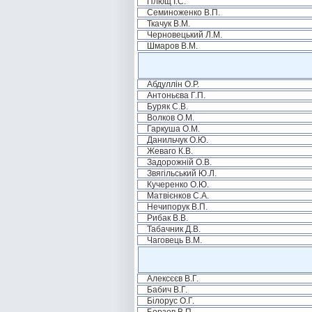
Плющ І.С.
Семиноженко В.П.
Ткачук В.М.
Черновецький Л.М.
Шмаров В.М.
Абдуллін О.Р.
Антоньєва Г.П.
Буряк С.В.
Волков О.М.
Гаркуша О.М.
Данильчук О.Ю.
Жеваго К.В.
Задорожній О.В.
Звягільський Ю.Л.
Кучеренко О.Ю.
Матвієнков С.А.
Нечипорук В.П.
Рибак В.В.
Табачник Д.В.
Чаговець В.М.
Алексєєв В.Г.
Бабич В.Г.
Білорус О.Г.