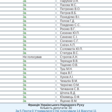
За
Парубок О.Н.
За
Пасєка М.С.
За
Петренко В.О.
За
Петров В.Б.
За
Понеділко В.І.
За
Попов Г.Д.
За
Пхиденко С.С.
За
Роєнко В.Г.
За
Сизенко Ю.П.
За
Синенко С.І.
За
Сінченко С.Г.
За
Снігач А.П.
За
Соломатін Ю.П.
За
Степура В.С.
Не голосував
Строгов А.Н.
За
Терещук В.В.
За
Тіщенко О.В.
За
Туш М.Н.
За
Хара В.Г.
За
Хунов А.І.
За
Чекалін В.М.
За
Чернічко О.М.
За
Чичканов С.В.
За
Штепа В.Д.
За
Юхимець О.Ф.
За
Яценко В.М.
Фракція Українського Народного Руху
Кількість депутатів: 30
За:5 Проти:0 Утрималися:0 Не голосували:14 Відсутні:11