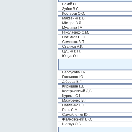
Бокий І.С.
Зубов В.С.
Костусєв О.О.
Макеєнко В.В.
Місюра В.Я.
Мусієнко І.М.
Ніколаєнко С.М.
Потімков С.Ю.
Семенюк В.П.
Станков А.К.
Цушко В.П.
Ющик О.І.
Бєлоусова І.А.
Гаврилов І.О.
Діброва В.Г.
Кирюшин І.В.
Костржевськй Д.Б.
Курикін С.І.
Мазуренко В.І.
Павленко С.Г.
Рись С.М.
Самойленко Ю.І.
Фіалковський В.О.
Шевчук О.Б.