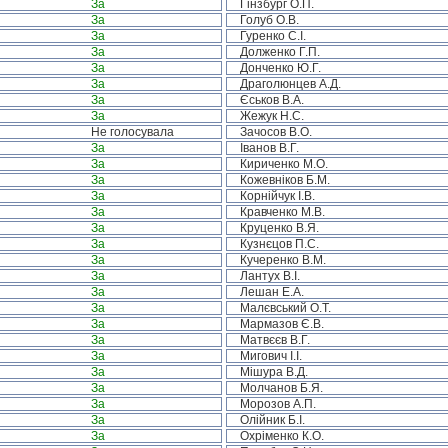
За
Гінзбург О.П.
За
Голуб О.В.
За
Гуренко С.І.
За
Долженко Г.П.
За
Донченко Ю.Г.
За
Драголюнцев А.Д.
За
Єськов В.А.
За
Жежук Н.С.
Не голосувала
Зачосов В.О.
За
Іванов В.Г.
За
Кириченко М.О.
За
Кожевніков Б.М.
За
Корнійчук І.В.
За
Кравченко М.В.
За
Круценко В.Я.
За
Кузнєцов П.С.
За
Кучеренко В.М.
За
Лантух В.І.
За
Лешан Е.А.
За
Малєвський О.Т.
За
Мармазов Є.В.
За
Матвєєв В.Г.
За
Мигович І.І.
За
Мішура В.Д.
За
Молчанов Б.Я.
За
Морозов А.П.
За
Олійник Б.І.
За
Охріменко К.О.