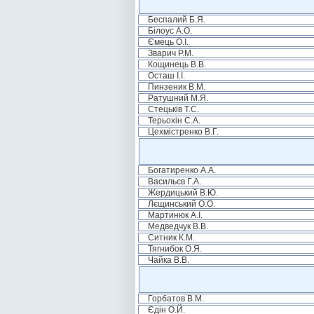
Беспалий Б.Я.
Білоус А.О.
Ємець О.І.
Зварич Р.М.
Кощинець В.В.
Осташ І.І.
Пинзеник В.М.
Ратушний М.Я.
Стецьків Т.С.
Терьохін С.А.
Цехмістренко В.Г.
Богатиренко А.А.
Васильєв Г.А.
Жердицький В.Ю.
Лєщинський О.О.
Мартинюк А.І.
Медведчук В.В.
Ситник К.М.
Тягнибок О.Я.
Чайка В.В.
Горбатов В.М.
Єдін О.Й.