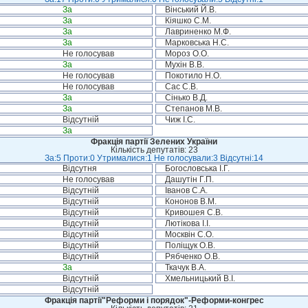
За
Вінський Й.В.
За
Кіяшко С.М.
За
Лавриненко М.Ф.
За
Марковська Н.С.
Не голосував
Мороз О.О.
За
Мухін В.В.
Не голосував
Покотило Н.О.
Не голосував
Сас С.В.
За
Сінько В.Д.
За
Степанов М.В.
Відсутній
Чиж І.С.
За
Фракція партії Зелених України
Кількість депутатів: 23
За:5 Проти:0 Утрималися:1 Не голосували:3 Відсутні:14
Відсутня
Богословська І.Г.
Не голосував
Дашутін Г.П.
Відсутній
Іванов С.А.
Відсутній
Кононов В.М.
Відсутній
Кривошея С.В.
Відсутній
Лютікова І.І.
Відсутній
Москвін С.О.
Відсутній
Поліщук О.В.
Відсутній
Рябченко О.В.
За
Ткачук В.А.
Відсутній
Хмельницький В.І.
Відсутній
Фракція партії"Реформи і порядок"-Реформи-конгрес