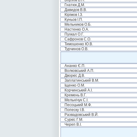
Борзов В.П.
Гнатюк Д.М.
Давидов В.В.
Кірімов І.З.
Куньов І.П.
Мельников О.Б.
Настенко О.А.
Пухкал О.Г.
Сафронов С.О.
Тимошенко Ю.В.
Турчинов О.В.
Ананко Є.П.
Волковський А.П.
Дворкіс Д.В.
Заплатинський В.М.
Іщенко О.М.
Корчинський А.І.
Кремень В.Г.
Мельнічук С.І.
Песоцький М.Ф.
Попеску І.В.
Развадовський В.Й.
Суркіс Г.М.
Череп В.І.