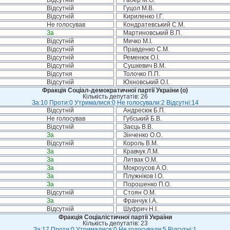
Відсутній
Габер М.О.
Відсутній
Гуцол М.В.
Відсутній
Кириленко І.Г.
Не голосував
Кондратевський С.М.
За
Мартиновський В.П.
Відсутній
Мичко М.І.
Відсутній
Правденко С.М.
Відсутній
Ременюк О.І.
Відсутній
Сушкевич В.М.
Відсутня
Толочко П.П.
Відсутній
Юхновський О.І.
Фракція Соціал-демократичної партії України (о)
Кількість депутатів: 26
За:10 Проти:0 Утрималися:0 Не голосували:2 Відсутні:14
Відсутній
Андресюк Б.П.
Не голосував
Губський Б.В.
Відсутній
Заєць В.В.
За
Зінченко О.О.
Відсутній
Король В.М.
За
Кравчук Л.М.
За
Литвак О.М.
За
Мокроусов А.О.
За
Плужніков І.О.
За
Порошенко П.О.
Відсутній
Стоян О.М.
За
Франчук І.А.
Відсутній
Шуфрич Н.І.
Фракція Соціалістичної партії України
Кількість депутатів: 23
За:17 Проти:0 Утрималися:0 Не голосували:5 Відсутні:1