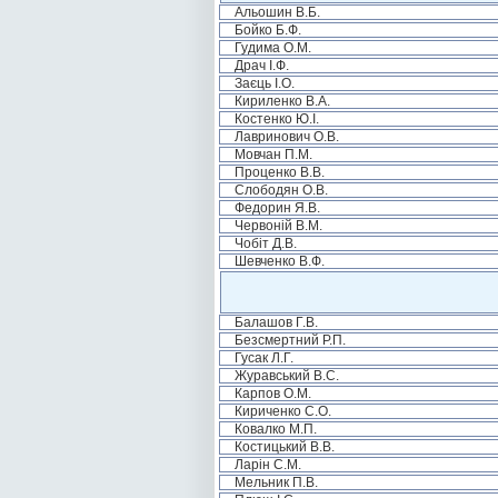
Альошин В.Б.
Бойко Б.Ф.
Гудима О.М.
Драч І.Ф.
Заєць І.О.
Кириленко В.А.
Костенко Ю.І.
Лавринович О.В.
Мовчан П.М.
Проценко В.В.
Слободян О.В.
Федорин Я.В.
Червоній В.М.
Чобіт Д.В.
Шевченко В.Ф.
Балашов Г.В.
Безсмертний Р.П.
Гусак Л.Г.
Журавський В.С.
Карпов О.М.
Кириченко С.О.
Ковалко М.П.
Костицький В.В.
Ларін С.М.
Мельник П.В.