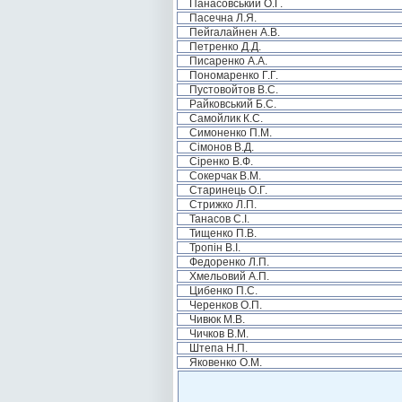
Панасовський О.Г.
Пасечна Л.Я.
Пейгалайнен А.В.
Петренко Д.Д.
Писаренко А.А.
Пономаренко Г.Г.
Пустовойтов В.С.
Райковський Б.С.
Самойлик К.С.
Симоненко П.М.
Сімонов В.Д.
Сіренко В.Ф.
Сокерчак В.М.
Старинець О.Г.
Стрижко Л.П.
Танасов С.І.
Тищенко П.В.
Тропін В.І.
Федоренко Л.П.
Хмельовий А.П.
Цибенко П.С.
Черенков О.П.
Чивюк М.В.
Чичков В.М.
Штепа Н.П.
Яковенко О.М.