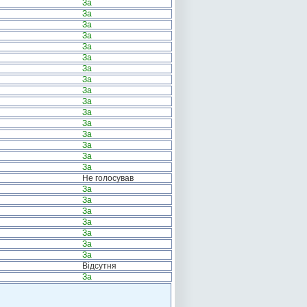
За
За
За
За
За
За
За
За
За
За
За
За
За
За
За
За
Не голосував
За
За
За
За
За
За
За
Відсутня
За