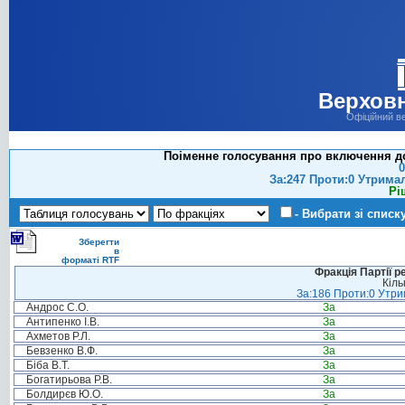
Верховн
Офіційний в
Поіменне голосування про включення до
0
За:247 Проти:0 Утрима
Рі
- Вибрати зі списк
Зберегти
в
форматі RTF
Фракція Партії р
Кіль
За:186 Проти:0 Утрим
Андрос С.О.
За
Антипенко І.В.
За
Ахметов Р.Л.
За
Бевзенко В.Ф.
За
Біба В.Т.
За
Богатирьова Р.В.
За
Болдирєв Ю.О.
За