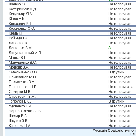
Івченко О.Г.
Не голосував
Катеринчук М.Д.
Не голосував
Кендзьор Я.М.
Не голосував
Кінах А.К.
Не голосував
Князевич Р.П.
Не голосував
Козаченко О.О.
Не голосував
Кріль І.І.
Не голосував
Куйбіда В.С.
Не голосував
Лановий В.Т.
Не голосував
Лещенко В.М.
За
Лопушанський А.Я.
Не голосував
Майко В.І.
Не голосував
Марущенко В.С.
Не голосував
Мойсик В.Р.
Не голосував
Омельченко О.О.
Відсутній
Поживанов М.О.
Не голосував
Поляченко В.А.
Не голосував
Прокопович Н.В.
Не голосувала
Сокирко М.В.
Не голосував
Стретович В.М.
Не голосував
Тополов В.С.
Відсутній
Удовенко Г.Й.
Не голосував
Чорноволенко О.В.
Не голосував
Шкляр В.Б.
Не голосував
Шкутяк З.В.
Не голосував
Ющенко П.А.
Не голосував
Фракція Соціалістичної 
Кіл