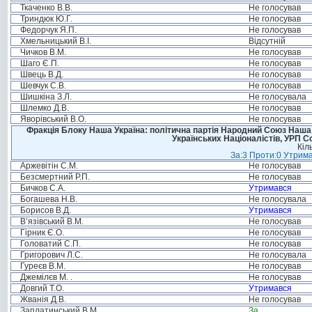
Ткаченко В.В.
Не голосував
Триндюк Ю.Г.
Не голосував
Федорчук Я.П.
Не голосував
Хмельницький В.І.
Відсутній
Чичков В.М.
Не голосував
Шаго Є.П.
Не голосував
Швець В.Д.
Не голосував
Шевчук С.В.
Не голосував
Шишкіна З.Л.
Не голосувала
Шлемко Д.В.
Не голосував
Яворівський В.О.
Не голосував
Фракція Блоку Наша Україна: політична партія Народний Союз Наша У
Українських Націоналістів, УРП 
Кіл
За:3 Проти:0 Утрима
Аржевітін С.М.
Не голосував
Безсмертний Р.П.
Не голосував
Бичков С.А.
Утримався
Богашева Н.В.
Не голосувала
Борисов В.Д.
Утримався
В’язівський В.М.
Не голосував
Гірник Є.О.
Не голосував
Головатий С.П.
Не голосував
Григорович Л.С.
Не голосувала
Гуреєв В.М.
Не голосував
Джемілєв М. .
Не голосував
Довгий Т.О.
Утримався
Жванія Д.В.
Не голосував
Заплатинський В.М.
За