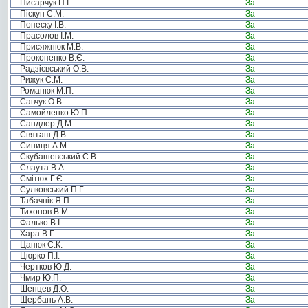
Писарчук П.І.
За
Піскун С.М.
За
Попеску І.В.
За
Прасолов І.М.
За
Присяжнюк М.В.
За
Прокопенко В.Є.
За
Радзієвський О.В.
За
Рижук С.М.
За
Романюк М.П.
За
Савчук О.В.
За
Самойленко Ю.П.
За
Сандлер Д.М.
За
Святаш Д.В.
За
Синиця А.М.
За
Скубашевський С.В.
За
Слаута В.А.
За
Смітюх Г.Є.
За
Сулковський П.Г.
За
Табачнік Я.П.
За
Тихонов В.М.
За
Фалько В.І.
За
Хара В.Г.
За
Цапюк С.К.
За
Цюрко П.І.
За
Чертков Ю.Д.
За
Чмир Ю.П.
За
Шенцев Д.О.
За
Щербань А.В.
За