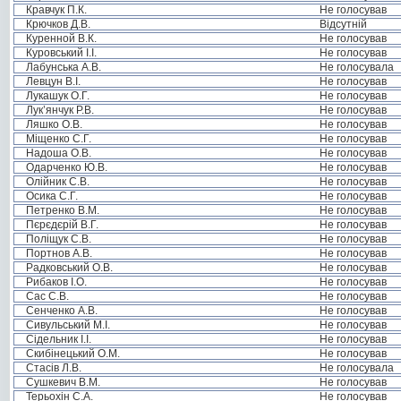
Кравчук П.К.
Не голосував
Крючков Д.В.
Відсутній
Куренной В.К.
Не голосував
Куровський І.І.
Не голосував
Лабунська А.В.
Не голосувала
Левцун В.І.
Не голосував
Лукашук О.Г.
Не голосував
Лук’янчук Р.В.
Не голосував
Ляшко О.В.
Не голосував
Міщенко С.Г.
Не голосував
Надоша О.В.
Не голосував
Одарченко Ю.В.
Не голосував
Олійник С.В.
Не голосував
Осика С.Г.
Не голосував
Петренко В.М.
Не голосував
Пєрєдєрій В.Г.
Не голосував
Поліщук С.В.
Не голосував
Портнов А.В.
Не голосував
Радковський О.В.
Не голосував
Рибаков І.О.
Не голосував
Сас С.В.
Не голосував
Сенченко А.В.
Не голосував
Сивульський М.І.
Не голосував
Сідельник І.І.
Не голосував
Скибінецький О.М.
Не голосував
Стасів Л.В.
Не голосувала
Сушкевич В.М.
Не голосував
Терьохін С.А.
Не голосував