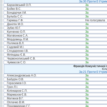
За:30 Проти:0 Утрим
Баранівський О.П.
За
Бойко В.С.
За
Бондарчук І.М.
За
Бульба С.С.
За
Гармаш Г.Ф.
Не голосувала
Данілін М.О.
За
Зубко Ю.Г.
За
Кунченко О.П.
За
Матвієнков С.А.
За
Мордовець Л.М.
За
Поляков В.Л.
За
Садовий М.І.
За
Сподаренко І.В.
За
Філіндаш Є.В.
За
Червонописький С.В.
За
Чукмасов С.О.
За
Фракція Комуністичної п
Кіл
За:21 Проти:0 Утрим
Александровська А.О.
За
Бабурін О.В.
За
Герасимов І.О.
За
Грач Л.І.
За
Кілінкаров С.П.
За
Мармазов Є.В.
За
Матвєєв В.Г.
За
Оплачко В.М.
За
Пономаренко Г.Г.
За