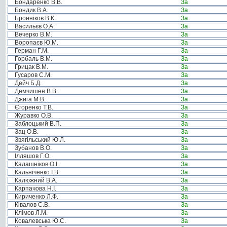
Бондаренко В.В.
За
Бондик В.А.
За
Бронніков В.К.
За
Васильєв О.А.
За
Вечерко В.М.
За
Воропаєв Ю.М.
За
Герман Г.М.
За
Горбаль В.М.
За
Грицак В.М.
За
Гусаров С.М.
За
Дейч Б.Д.
За
Демчишен В.В.
За
Джига М.В.
За
Єгоренко Т.В.
За
Журавко О.В.
За
Заблоцький В.П.
За
Зац О.В.
За
Звягільський Ю.Л.
За
Зубанов В.О.
За
Ілляшов Г.О.
За
Калашніков О.І.
За
Кальніченко І.В.
За
Калюжний В.А.
За
Карпачова Н.І.
За
Кириченко Л.Ф.
За
Ківалов С.В.
За
Клімов Л.М.
За
Ковалевська Ю.С.
За