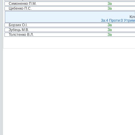
Симоненко П.М.
За
Цибенко П.С.
За
Кіл
За:4 Проти:0 Утрим
Борзих О.І.
За
Зубець М.В.
За
Толстенко В.Л.
За