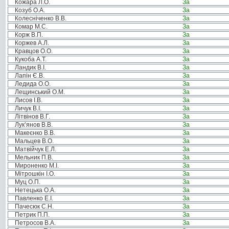
Кожара Л.О.
За
Козуб О.А.
За
Колесніченко В.В.
За
Комар М.С.
За
Корж В.П.
За
Коржев А.Л.
За
Кравцов О.О.
За
Кукоба А.Т.
За
Ландик В.І.
За
Лапін Є.В.
За
Ледида О.О.
За
Лещинський О.М.
За
Лисов І.В.
За
Личук В.І.
За
Літвінов В.Г.
За
Лук’янов В.В.
За
Макеєнко В.В.
За
Мальцев В.О.
За
Матвійчук Е.Л.
За
Мельник П.В.
За
Мироненко М.І.
За
Мітрошкін І.О.
За
Муц О.П.
За
Нетецька О.А.
За
Павленко Е.І.
За
Пачесюк С.Н.
За
Петрик П.П.
За
Петросов В.А.
За