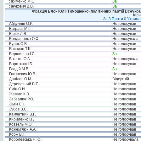
Якименко М.Є.
За
Янукович В.В.
За
Фракція Блок Юлії Тимошенко (політичних партій Всеукра
Кіль
За:3 Проти:0 Утримал
Абдуллін О.Р.
Не голосував
Баграєв М.Г.
Не голосував
Бірюк Л.В.
Не голосував
Бондаренко О.Ф.
Не голосувала
Буряк О.В.
Не голосував
Васадзе Т.Ш.
Не голосував
Вершиніна І.С.
За
Вітенко О.А.
Не голосувала
Воротнюк І.Б.
Не голосував
Гладій М.В.
За
Гнаткевич Ю.В.
Не голосував
Данілов О.М.
Відсутній
Деревляний В.Т.
Не голосував
Єдін О.Й.
Не голосував
Жеваго К.В.
Не голосував
Забзалюк Р.О.
Не голосував
Зімін Є.І.
Не голосував
Зубов В.С.
Не голосував
Камчатний В.Г.
Не голосував
Кириленко І.Г.
Не голосував
Ковзель М.О.
Не голосував
Кожем’якін А.А.
Не голосував
Корж В.Т.
Не голосував
Королевська Н.Ю.
Не голосувала