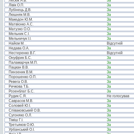
Лесюк Я.В.
За
Лівік О.П.
За
Лубінець Д.В.
За
Люшняк М.В.
За
Македон Ю.М.
За
Матвієнко А.С.
За
Матузко О.О.
За
Мельник С.І.
За
Мельничук І.І.
За
Найєм М. .
Відсутній
Недава О.А.
За
Нестеренко В.Г.
Відсутній
Онуфрик Б.С.
За
Паламарчук М.П.
За
Пацкан В.В.
За
Пинзеник В.М.
За
Порошенко О.П.
За
Ревега О.В.
За
Ричкова Т.Б.
За
Розенблат Б.С.
За
Рудик С.Я.
Не голосував
Саврасов М.В.
За
Соловей Ю.І.
За
Співаковський О.В.
За
Сугоняко О.Л.
За
Тіміш Г.І.
За
Третьяков О.Ю.
За
Урбанський О.І.
За