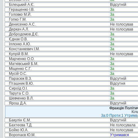
Білецький А.Є.
Відсутній
Геращенко І.В.
За
Головко М.Й.
За
Гопко Г.М.
За
Денисенко А.С.
Не голосував
Деркач А.Л.
Не голосував
Добродомов Д.Є.
За
Єднак О.В.
За
Іллєнко А.Ю.
За
Констанкевич І.М.
За
Купрій В.М.
Не голосував
Марченко О.О.
За
Матківський Б.М.
За
Міщенко С.Г.
За
Мусій О.С.
За
Парасюк В.З.
Відсутній
Пташник В.Ю.
Відсутня
Сироїд О.І.
За
Тарута С.О.
За
Шевченко В.Л.
За
Ярош Д.А.
Відсутній
Фракція Політич
Кіл
За:0 Проти:1 Утримал
Бакулін Є.М.
Відсутній
Бахтеєва Т.Д.
Не голосувала
Бойко Ю.А.
Не голосував
Воропаєв Ю.М.
Утримався