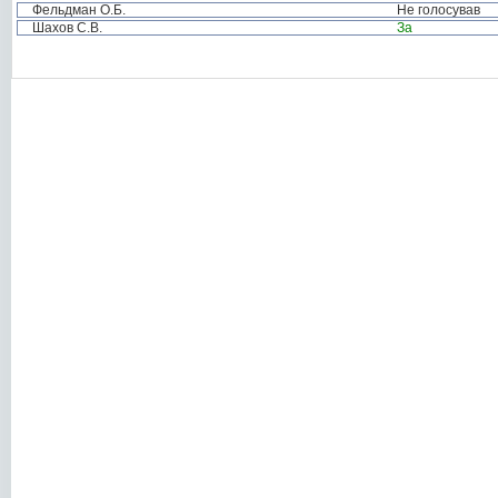
Фельдман О.Б.
Не голосував
Шахов С.В.
За