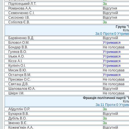
Підлісецький Л.Т.
За
Романова А.А.
Відсутня
Семенченко С.І.
Відсутній
Сисоєнко І.В.
Відсутня
Соболєв Є.В.
За
Група "
Кіл
За:0 Проти:0 Утрима
Барвіненко В.Д.
Відсутній
Біловол О.М.
Утримався
Бондар В.В.
Не голосував
Гуляєв В.О.
Утримався
Ільюк А.О.
Утримався
Кіссе А.І.
Утримався
Кулініч О.І.
Утримався
Мисик В.Ю.
Не голосував
Остапчук В.М.
Утримався
Пресман О.С.
Не голосував
Святаш Д.В.
Не голосував
Шаповалов Ю.А.
Відсутній
Шкіря І.М.
Не голосував
Фракція політичної партії
Кіл
За:11 Проти:0 Утрим
Абдуллін О.Р.
За
Бухарєв В.В.
Відсутній
Дубіль В.О.
За
Івченко В.Є.
За
Кожем’якін А.А.
Відсутній