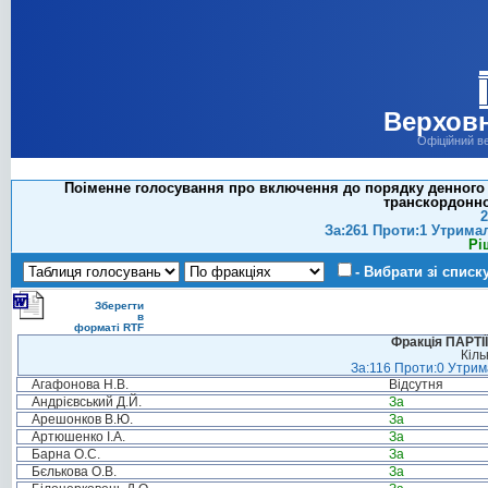
Верховн
Офіційний в
Поіменне голосування про включення до порядку денного с
транскордонно
2
За:261 Проти:1 Утрима
Рі
- Вибрати зі списк
Зберегти
в
форматі RTF
Фракція ПАРТ
Кіль
За:116 Проти:0 Утрима
Агафонова Н.В.
Відсутня
Андрієвський Д.Й.
За
Арешонков В.Ю.
За
Артюшенко І.А.
За
Барна О.С.
За
Бєлькова О.В.
За