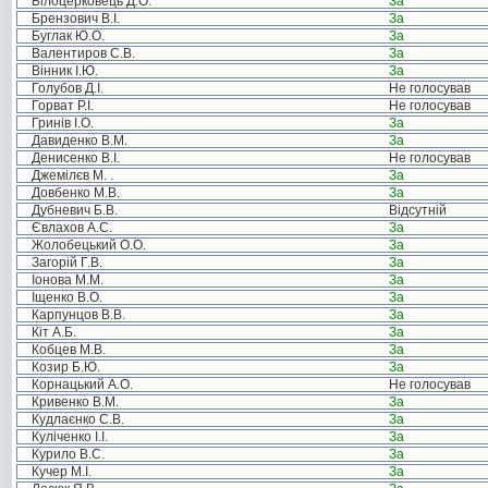
Білоцерковець Д.О.
За
Брензович В.І.
За
Буглак Ю.О.
За
Валентиров С.В.
За
Вінник І.Ю.
За
Голубов Д.І.
Не голосував
Горват Р.І.
Не голосував
Гринів І.О.
За
Давиденко В.М.
За
Денисенко В.І.
Не голосував
Джемілєв М. .
За
Довбенко М.В.
За
Дубневич Б.В.
Відсутній
Євлахов А.С.
За
Жолобецький О.О.
За
Загорій Г.В.
За
Іонова М.М.
За
Іщенко В.О.
За
Карпунцов В.В.
За
Кіт А.Б.
За
Кобцев М.В.
За
Козир Б.Ю.
За
Корнацький А.О.
Не голосував
Кривенко В.М.
За
Кудлаєнко С.В.
За
Куліченко І.І.
За
Курило В.С.
За
Кучер М.І.
За