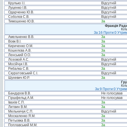
Крулько І.І.
Відсутній
Луценко І.В.
Відсутній
Одарченко Ю.В.
Відсутній
Соболєв С.В.
Відсутній
Тимошенко Ю.В.
За
Фракція Ради
Кіл
За:16 Проти:0 Утрим
Амельченко В.В.
За
Вовк В.І.
За
Кириченко О.М.
За
Кошелєва А.В.
За
Ленський О.О.
За
Лозовой А.С.
Відсутній
Мосійчук І.В.
Відсутній
Рибалка С.В.
За
Скуратовський С.І.
Відсутній
Шухевич Ю.Р.
За
Гру
Кіл
За:9 Проти:0 Утрим
Бандуров В.В.
Не голосував
Гіршфельд А.М.
Не голосував
Івахів С.П.
За
Литвин В.М.
За
Мельничук С.П.
Відсутній
Москаленко Я.М.
За
Петьовка В.В.
За
Поплавський М.М.
За