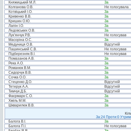
Княжицький М.Л.
За
Колганова О.В.
Не голосувала
Котвіцький І.О.
За
Кривенко В.В.
За
Кришин О.Ю.
За
Лапін І.О.
За
Ледовських О.В.
За
Лук’янчук Р.В.
Не голосував
Масоріна О.С.
За
Медуниця О.В.
Відсутній
Пашинський С.В.
Не голосував
Підберезняк В.І.
Не голосував
Помазанов А.В.
За
Река А.О.
За
Романюк В.М.
За
Сидорчук В.В.
За
Сочка О.О.
За
Стеценко Д.О.
Відсутній
Тетерук А.А.
Відсутній
Тимчук Д.Б.
Відсутній
Фаєрмарк С.О.
За
Хміль М.М.
За
Шкварилюк В.В.
За
Кіл
За:24 Проти:0 Утрима
Балога В.І.
За
Балога П.І.
Не голосував
Безбах Я.Я.
За