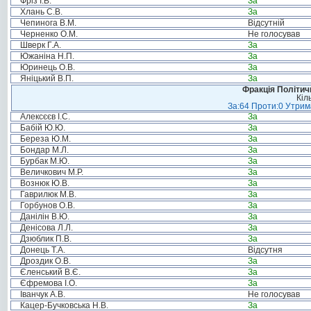
Фріз І.В.
За
Хлань С.В.
За
Чепинога В.М.
Відсутній
Черненко О.М.
Не голосував
Шверк Г.А.
За
Южаніна Н.П.
За
Юринець О.В.
За
Яніцький В.П.
За
Фракція Політи
Кіл
За:64 Проти:0 Утрима
Алексєєв І.С.
За
Бабій Ю.Ю.
За
Береза Ю.М.
За
Бондар М.Л.
За
Бурбак М.Ю.
За
Величкович М.Р.
За
Вознюк Ю.В.
За
Гаврилюк М.В.
За
Горбунов О.В.
За
Данілін В.Ю.
За
Денісова Л.Л.
За
Дзюблик П.В.
За
Донець Т.А.
Відсутня
Дроздик О.В.
За
Єленський В.Є.
За
Єфремова І.О.
За
Іванчук А.В.
Не голосував
Кацер-Бучковська Н.В.
За