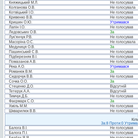
Княжицький М.Л.
Не голосував
Колганова О.В.
Не голосувала
Котвіцький І.О.
Не голосував
Кривенко В.В.
Не голосував
Кришин О.Ю.
Утримався
Лапін І.О.
Не голосував
Ледовських О.В.
За
Лук’янчук Р.В.
Не голосував
Масоріна О.С.
Не голосувала
Медуниця О.В.
За
Пашинський С.В.
Не голосував
Підберезняк В.І.
Не голосував
Помазанов А.В.
Не голосував
Река А.О.
Утримався
Романюк В.М.
За
Сидорчук В.В.
Не голосував
Сочка О.О.
За
Стеценко Д.О.
Відсутній
Тетерук А.А.
Відсутній
Тимчук Д.Б.
Не голосував
Фаєрмарк С.О.
За
Хміль М.М.
Не голосував
Шкварилюк В.В.
Не голосував
Кіл
За:8 Проти:0 Утримал
Балога В.І.
Не голосував
Балога П.І.
Не голосував
Безбах Я.Я.
Не голосував