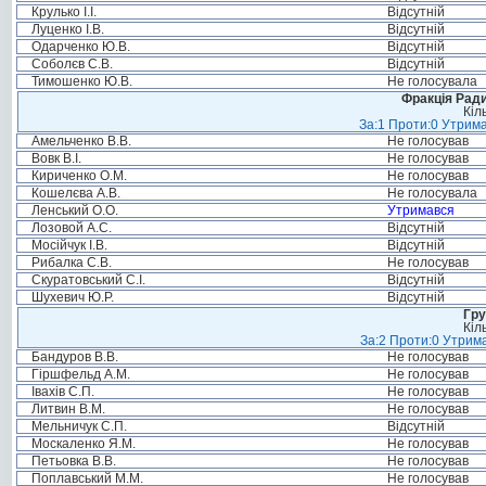
Крулько І.І.
Відсутній
Луценко І.В.
Відсутній
Одарченко Ю.В.
Відсутній
Соболєв С.В.
Відсутній
Тимошенко Ю.В.
Не голосувала
Фракція Ради
Кіл
За:1 Проти:0 Утрима
Амельченко В.В.
Не голосував
Вовк В.І.
Не голосував
Кириченко О.М.
Не голосував
Кошелєва А.В.
Не голосувала
Ленський О.О.
Утримався
Лозовой А.С.
Відсутній
Мосійчук І.В.
Відсутній
Рибалка С.В.
Не голосував
Скуратовський С.І.
Відсутній
Шухевич Ю.Р.
Відсутній
Гру
Кіл
За:2 Проти:0 Утрима
Бандуров В.В.
Не голосував
Гіршфельд А.М.
Не голосував
Івахів С.П.
Не голосував
Литвин В.М.
Не голосував
Мельничук С.П.
Відсутній
Москаленко Я.М.
Не голосував
Петьовка В.В.
Не голосував
Поплавський М.М.
Не голосував