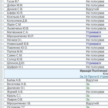
Гусак В.Г.
Не голосував
Добкін М.М.
Не голосував
Дунаєв С.В.
Відсутній
Іоффе Ю.Я.
Не голосував
Кісельов А.М.
Не голосував
Колєсніков Д.В.
Не голосував
Ларін С.М.
Не голосував
Льовочкіна Ю.В.
Не голосувала
Матвієнков С.А.
Утримався
Мірошниченко Ю.Р.
Утримався
Нечаєв О.І.
Не голосував
Новинський В.В.
Утримався
Павленко Ю.О.
Не голосував
Папієв М.М.
Не голосував
Сажко С.М.
Не голосував
Солод Ю.В.
Не голосував
Шпенов Д.Ю.
Утримався
Шуфрич Н.І.
Не голосував
Фракція Політичної
Кіл
За:16 Проти:0 Утрим
Бабак А.В.
Відсутня
Веселова Н.В.
За
Данченко О.І.
За
Журжій А.В.
Не голосував
Кіраль С.І.
За
Лаврик О.В.
За
Мірошніченко І.В.
Відсутній
Острікова Т.Г.
За