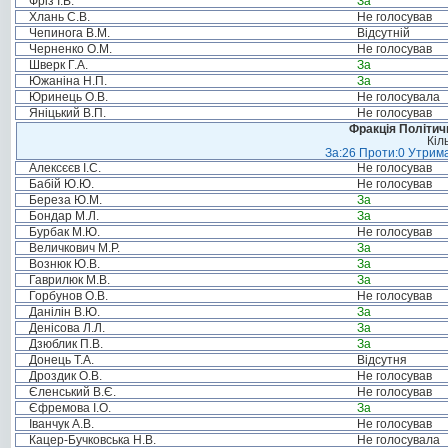
Фріз І.В.
За
Хлань С.В.
Не голосував
Чепинога В.М.
Відсутній
Черненко О.М.
Не голосував
Шверк Г.А.
За
Южаніна Н.П.
За
Юринець О.В.
Не голосувала
Яніцький В.П.
Не голосував
Фракція Політи
Кіл
За:26 Проти:0 Утрима
Алексєєв І.С.
Не голосував
Бабій Ю.Ю.
Не голосував
Береза Ю.М.
За
Бондар М.Л.
За
Бурбак М.Ю.
Не голосував
Величкович М.Р.
За
Вознюк Ю.В.
За
Гаврилюк М.В.
За
Горбунов О.В.
Не голосував
Данілін В.Ю.
За
Денісова Л.Л.
За
Дзюблик П.В.
За
Донець Т.А.
Відсутня
Дроздик О.В.
Не голосував
Єленський В.Є.
Не голосував
Єфремова І.О.
За
Іванчук А.В.
Не голосував
Кацер-Бучковська Н.В.
Не голосувала