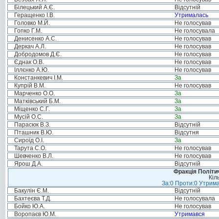
Білецький А.Є.
Відсутній
Геращенко І.В.
Утрималась
Головко М.Й.
Не голосував
Гопко Г.М.
Не голосувала
Денисенко А.С.
Не голосував
Деркач А.Л.
Не голосував
Добродомов Д.Є.
Не голосував
Єднак О.В.
Не голосував
Іллєнко А.Ю.
Не голосував
Констанкевич І.М.
За
Купрій В.М.
Не голосував
Марченко О.О.
За
Матківський Б.М.
За
Міщенко С.Г.
За
Мусій О.С.
За
Парасюк В.З.
Відсутній
Пташник В.Ю.
Відсутня
Сироїд О.І.
За
Тарута С.О.
Не голосував
Шевченко В.Л.
Не голосував
Ярош Д.А.
Відсутній
Фракція Політич
Кіл
За:0 Проти:0 Утрима
Бакулін Є.М.
Відсутній
Бахтеєва Т.Д.
Не голосувала
Бойко Ю.А.
Не голосував
Воропаєв Ю.М.
Утримався