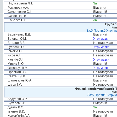
Підлісецький Л.Т.
За
Романова А.А.
Відсутня
Семенченко С.І.
Відсутній
Сисоєнко І.В.
Відсутня
Соболєв Є.В.
За
Група "
Кіл
За:0 Проти:0 Утрима
Барвіненко В.Д.
Відсутній
Біловол О.М.
Утримався
Бондар В.В.
Не голосував
Гуляєв В.О.
Утримався
Ільюк А.О.
Не голосував
Кіссе А.І.
Не голосував
Кулініч О.І.
Утримався
Мисик В.Ю.
Відсутній
Остапчук В.М.
Утримався
Пресман О.С.
Не голосував
Святаш Д.В.
Не голосував
Шаповалов Ю.А.
Відсутній
Шкіря І.М.
Не голосував
Фракція політичної партії
Кіл
За:5 Проти:0 Утрим
Абдуллін О.Р.
Не голосував
Бухарєв В.В.
Відсутній
Дубіль В.О.
За
Івченко В.Є.
Не голосував
Кожем’якін А.А.
Відсутній