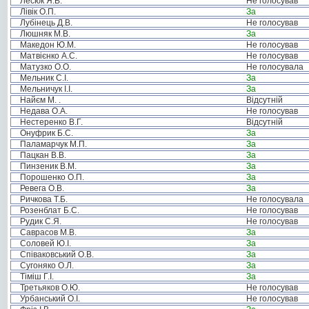
Лесюк Я.В.
Не голосував
Лівік О.П.
За
Лубінець Д.В.
Не голосував
Люшняк М.В.
За
Македон Ю.М.
Не голосував
Матвієнко А.С.
Не голосував
Матузко О.О.
Не голосувала
Мельник С.І.
За
Мельничук І.І.
За
Найєм М. .
Відсутній
Недава О.А.
Не голосував
Нестеренко В.Г.
Відсутній
Онуфрик Б.С.
За
Паламарчук М.П.
За
Пацкан В.В.
За
Пинзеник В.М.
За
Порошенко О.П.
За
Ревега О.В.
За
Ричкова Т.Б.
Не голосувала
Розенблат Б.С.
Не голосував
Рудик С.Я.
Не голосував
Саврасов М.В.
За
Соловей Ю.І.
За
Співаковський О.В.
За
Сугоняко О.Л.
За
Тіміш Г.І.
За
Третьяков О.Ю.
Не голосував
Урбанський О.І.
Не голосував