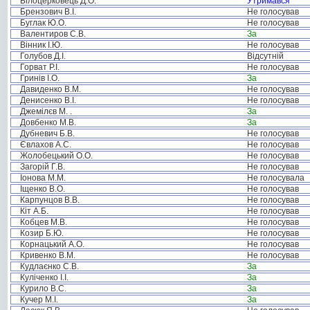
Білоцерковець Д.О.
Утримався
Брензович В.І.
Не голосував
Буглак Ю.О.
Не голосував
Валентиров С.В.
За
Вінник І.Ю.
Не голосував
Голубов Д.І.
Відсутній
Горват Р.І.
Не голосував
Гринів І.О.
За
Давиденко В.М.
Не голосував
Денисенко В.І.
Не голосував
Джемілєв М. .
За
Довбенко М.В.
За
Дубневич Б.В.
Не голосував
Євлахов А.С.
Не голосував
Жолобецький О.О.
Не голосував
Загорій Г.В.
Не голосував
Іонова М.М.
Не голосувала
Іщенко В.О.
Не голосував
Карпунцов В.В.
Не голосував
Кіт А.Б.
Не голосував
Кобцев М.В.
Не голосував
Козир Б.Ю.
Не голосував
Корнацький А.О.
Не голосував
Кривенко В.М.
Не голосував
Кудлаєнко С.В.
За
Куліченко І.І.
За
Курило В.С.
За
Кучер М.І.
За