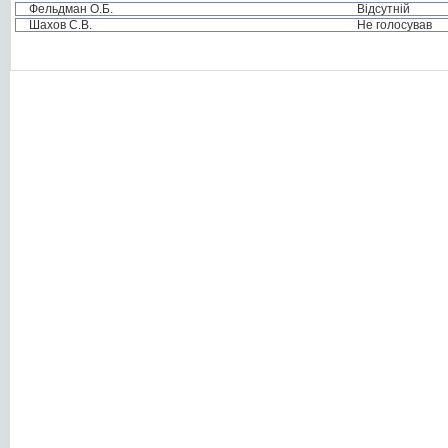
Фельдман О.Б.
Відсутній
Шахов С.В.
Не голосував