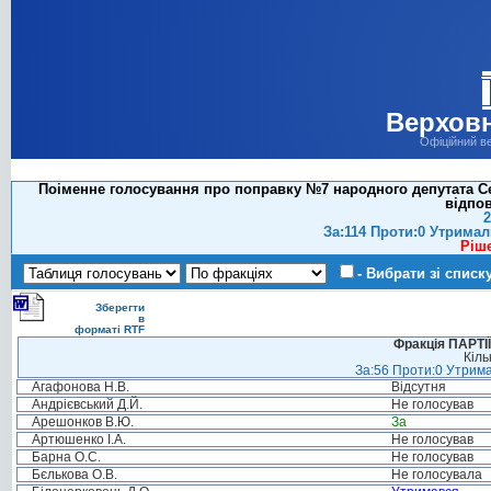
Верховн
Офіційний в
Поіменне голосування про поправку №7 народного депутата Се
відпов
2
За:114 Проти:0 Утримал
Ріш
- Вибрати зі списк
Зберегти
в
форматі RTF
Фракція ПАРТ
Кіль
За:56 Проти:0 Утрима
Агафонова Н.В.
Відсутня
Андрієвський Д.Й.
Не голосував
Арешонков В.Ю.
За
Артюшенко І.А.
Не голосував
Барна О.С.
Не голосував
Бєлькова О.В.
Не голосувала