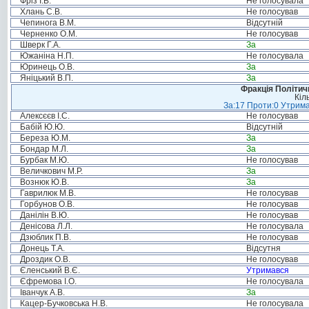
Фріз І.В.
Не голосувала
Хлань С.В.
Не голосував
Чепинога В.М.
Відсутній
Черненко О.М.
Не голосував
Шверк Г.А.
За
Южаніна Н.П.
Не голосувала
Юринець О.В.
За
Яніцький В.П.
За
Фракція Політи
Кіл
За:17 Проти:0 Утрима
Алексєєв І.С.
Не голосував
Бабій Ю.Ю.
Відсутній
Береза Ю.М.
За
Бондар М.Л.
За
Бурбак М.Ю.
Не голосував
Величкович М.Р.
За
Вознюк Ю.В.
За
Гаврилюк М.В.
Не голосував
Горбунов О.В.
Не голосував
Данілін В.Ю.
Не голосував
Денісова Л.Л.
Не голосувала
Дзюблик П.В.
Не голосував
Донець Т.А.
Відсутня
Дроздик О.В.
Не голосував
Єленський В.Є.
Утримався
Єфремова І.О.
Не голосувала
Іванчук А.В.
За
Кацер-Бучковська Н.В.
Не голосувала