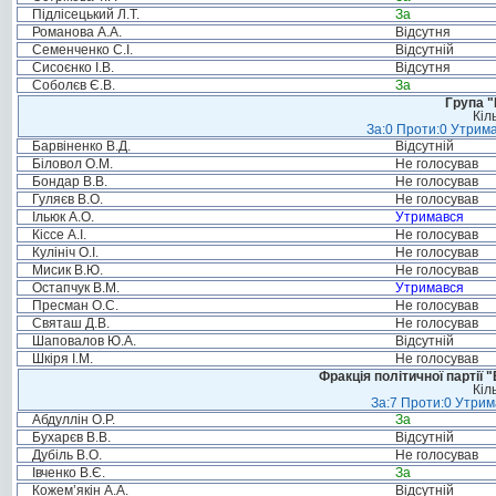
Підлісецький Л.Т.
За
Романова А.А.
Відсутня
Семенченко С.І.
Відсутній
Сисоєнко І.В.
Відсутня
Соболєв Є.В.
За
Група "
Кіл
За:0 Проти:0 Утрима
Барвіненко В.Д.
Відсутній
Біловол О.М.
Не голосував
Бондар В.В.
Не голосував
Гуляєв В.О.
Не голосував
Ільюк А.О.
Утримався
Кіссе А.І.
Не голосував
Кулініч О.І.
Не голосував
Мисик В.Ю.
Не голосував
Остапчук В.М.
Утримався
Пресман О.С.
Не голосував
Святаш Д.В.
Не голосував
Шаповалов Ю.А.
Відсутній
Шкіря І.М.
Не голосував
Фракція політичної партії
Кіл
За:7 Проти:0 Утрим
Абдуллін О.Р.
За
Бухарєв В.В.
Відсутній
Дубіль В.О.
Не голосував
Івченко В.Є.
За
Кожем’якін А.А.
Відсутній