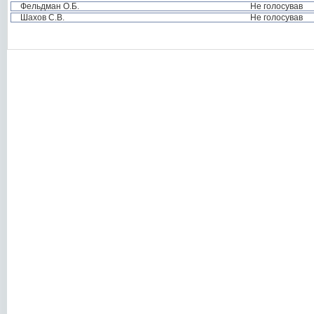
Фельдман О.Б.
Не голосував
Шахов С.В.
Не голосував