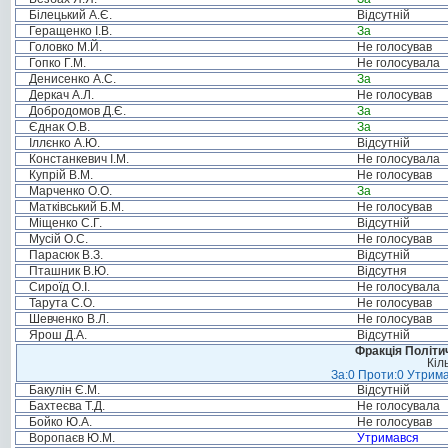
Білецький А.Є.
Відсутній
Геращенко І.В.
За
Головко М.Й.
Не голосував
Гопко Г.М.
Не голосувала
Денисенко А.С.
За
Деркач А.Л.
Не голосував
Добродомов Д.Є.
За
Єднак О.В.
За
Іллєнко А.Ю.
Відсутній
Констанкевич І.М.
Не голосувала
Купрій В.М.
Не голосував
Марченко О.О.
За
Матківський Б.М.
Не голосував
Міщенко С.Г.
Відсутній
Мусій О.С.
Не голосував
Парасюк В.З.
Відсутній
Пташник В.Ю.
Відсутня
Сироїд О.І.
Не голосувала
Тарута С.О.
Не голосував
Шевченко В.Л.
Не голосував
Ярош Д.А.
Відсутній
Фракція Політич
Кіл
За:0 Проти:0 Утрима
Бакулін Є.М.
Відсутній
Бахтеєва Т.Д.
Не голосувала
Бойко Ю.А.
Не голосував
Воропаєв Ю.М.
Утримався