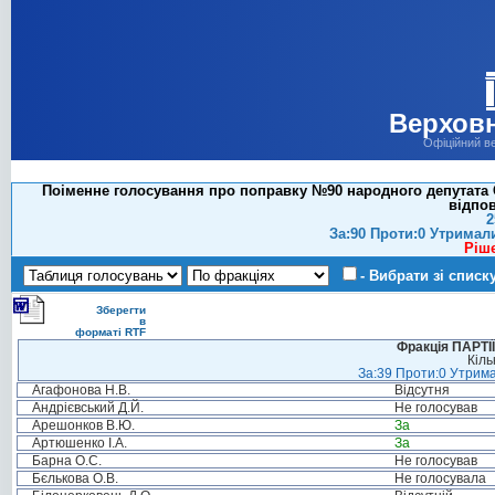
Верховн
Офіційний в
Поіменне голосування про поправку №90 народного депутата 
відпов
2
За:90 Проти:0 Утримал
Ріш
- Вибрати зі списк
Зберегти
в
форматі RTF
Фракція ПАРТ
Кіль
За:39 Проти:0 Утрима
Агафонова Н.В.
Відсутня
Андрієвський Д.Й.
Не голосував
Арешонков В.Ю.
За
Артюшенко І.А.
За
Барна О.С.
Не голосував
Бєлькова О.В.
Не голосувала