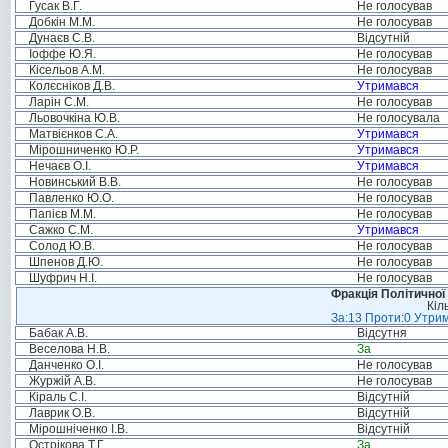
Гусак В.Г.
Не голосував
Добкін М.М.
Не голосував
Дунаєв С.В.
Відсутній
Іоффе Ю.Я.
Не голосував
Кісельов А.М.
Не голосував
Колєсніков Д.В.
Утримався
Ларін С.М.
Не голосував
Льовочкіна Ю.В.
Не голосувала
Матвієнков С.А.
Утримався
Мірошниченко Ю.Р.
Утримався
Нечаєв О.І.
Утримався
Новинський В.В.
Не голосував
Павленко Ю.О.
Не голосував
Папієв М.М.
Не голосував
Сажко С.М.
Утримався
Солод Ю.В.
Не голосував
Шпенов Д.Ю.
Не голосував
Шуфрич Н.І.
Не голосував
Фракція Політичної
Кіл
За:13 Проти:0 Утрим
Бабак А.В.
Відсутня
Веселова Н.В.
За
Данченко О.І.
Не голосував
Журжій А.В.
Не голосував
Кіраль С.І.
Відсутній
Лаврик О.В.
Відсутній
Мірошніченко І.В.
Відсутній
Острікова Т.Г.
За