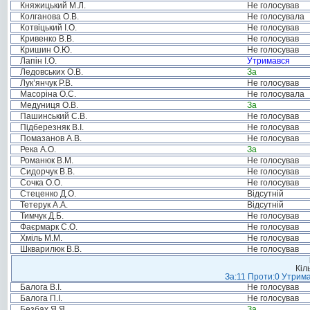
Княжицький М.Л.
Не голосував
Колганова О.В.
Не голосувала
Котвіцький І.О.
Не голосував
Кривенко В.В.
Не голосував
Кришин О.Ю.
Не голосував
Лапін І.О.
Утримався
Ледовських О.В.
За
Лук’янчук Р.В.
Не голосував
Масоріна О.С.
Не голосувала
Медуниця О.В.
За
Пашинський С.В.
Не голосував
Підберезняк В.І.
Не голосував
Помазанов А.В.
Не голосував
Река А.О.
За
Романюк В.М.
Не голосував
Сидорчук В.В.
Не голосував
Сочка О.О.
Не голосував
Стеценко Д.О.
Відсутній
Тетерук А.А.
Відсутній
Тимчук Д.Б.
Не голосував
Фаєрмарк С.О.
Не голосував
Хміль М.М.
Не голосував
Шкварилюк В.В.
Не голосував
Кіл
За:11 Проти:0 Утрима
Балога В.І.
Не голосував
Балога П.І.
Не голосував
Безбах Я.Я.
За