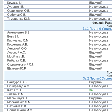
Крулько І.І.
Відсутній
Луценко І.В.
Не голосував
Одарченко Ю.В.
Не голосував
Соболєв С.В.
Відсутній
Тимошенко Ю.В.
Не голосувала
Фракція Ради
Кіл
За:1 Проти:0 Утрима
Амельченко В.В.
Не голосував
Вовк В.І.
Не голосував
Кириченко О.М.
Не голосував
Кошелєва А.В.
Не голосувала
Ленський О.О.
Не голосував
Лозовой А.С.
Відсутній
Мосійчук І.В.
Відсутній
Рибалка С.В.
Не голосував
Скуратовський С.І.
Відсутній
Шухевич Ю.Р.
Відсутній
Гру
Кіл
За:2 Проти:0 Утрима
Бандуров В.В.
Відсутній
Гіршфельд А.М.
Не голосував
Івахів С.П.
За
Литвин В.М.
Не голосував
Мельничук С.П.
Відсутній
Москаленко Я.М.
Не голосував
Петьовка В.В.
Не голосував
Поплавський М.М.
Не голосував