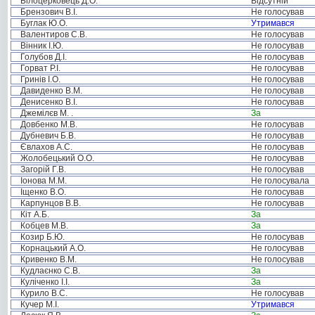
Білоцерковець Д.О.
Відсутній
Брензович В.І.
Не голосував
Буглак Ю.О.
Утримався
Валентиров С.В.
Не голосував
Вінник І.Ю.
Не голосував
Голубов Д.І.
Не голосував
Горват Р.І.
Не голосував
Гринів І.О.
Не голосував
Давиденко В.М.
Не голосував
Денисенко В.І.
Не голосував
Джемілєв М. .
За
Довбенко М.В.
Не голосував
Дубневич Б.В.
Не голосував
Євлахов А.С.
Не голосував
Жолобецький О.О.
Не голосував
Загорій Г.В.
Не голосував
Іонова М.М.
Не голосувала
Іщенко В.О.
Не голосував
Карпунцов В.В.
Не голосував
Кіт А.Б.
За
Кобцев М.В.
За
Козир Б.Ю.
Не голосував
Корнацький А.О.
Не голосував
Кривенко В.М.
Не голосував
Кудлаєнко С.В.
За
Куліченко І.І.
За
Курило В.С.
Не голосував
Кучер М.І.
Утримався