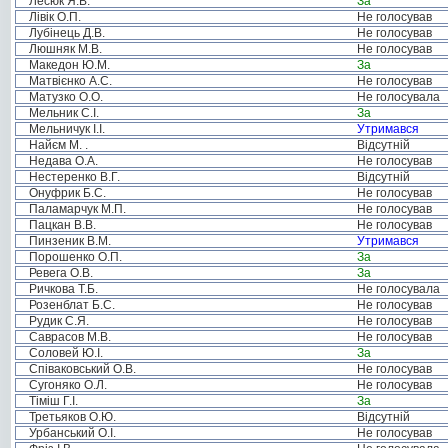
Лесюк Я.В.
За
Лівік О.П.
Не голосував
Лубінець Д.В.
Не голосував
Люшняк М.В.
Не голосував
Македон Ю.М.
За
Матвієнко А.С.
Не голосував
Матузко О.О.
Не голосувала
Мельник С.І.
За
Мельничук І.І.
Утримався
Найєм М. .
Відсутній
Недава О.А.
Не голосував
Нестеренко В.Г.
Відсутній
Онуфрик Б.С.
Не голосував
Паламарчук М.П.
Не голосував
Пацкан В.В.
Не голосував
Пинзеник В.М.
Утримався
Порошенко О.П.
За
Ревега О.В.
За
Ричкова Т.Б.
Не голосувала
Розенблат Б.С.
Не голосував
Рудик С.Я.
Не голосував
Саврасов М.В.
Не голосував
Соловей Ю.І.
За
Співаковський О.В.
Не голосував
Сугоняко О.Л.
Не голосував
Тіміш Г.І.
За
Третьяков О.Ю.
Відсутній
Урбанський О.І.
Не голосував