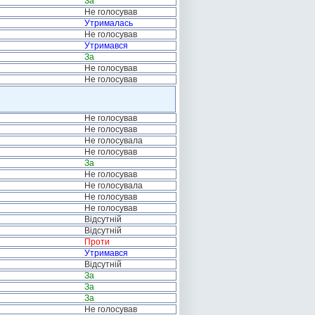
За
Не голосував
Утрималась
Не голосував
Утримався
За
Не голосував
Не голосував
Не голосував
Не голосував
Не голосувала
Не голосував
За
Не голосував
Не голосувала
Не голосував
Не голосував
Відсутній
Відсутній
Проти
Утримався
Відсутній
За
За
За
Не голосував