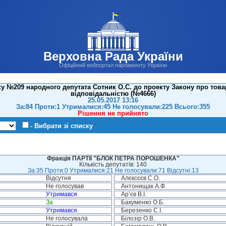
Верховна Рада України
Офіційний вебпортал парламенту України
у №209 народного депутата Сотник О.С. до проекту Закону про тов
відповідальністю (№4666)
25.05.2017 13:16
За:84 Проти:1 Утрималися:45 Не голосували:225 Всього:355
Рішення не прийнято
- Вибрати зі списку
Фракція ПАРТІЇ "БЛОК ПЕТРА ПОРОШЕНКА"
Кількість депутатів: 140
За:35 Проти:0 Утрималися:21 Не голосували:71 Відсутні:13
Відсутня
Алєксєєв С.О.
Не голосував
Антонищак А.Ф.
Утримався
Ар’єв В.І.
За
Бакуменко О.Б.
Утримався
Березенко С.І.
Не голосувала
Білозір О.В.