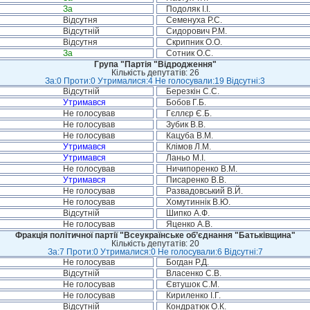
За
Подоляк І.І.
Відсутня
Семенуха Р.С.
Відсутній
Сидорович Р.М.
Відсутня
Скрипник О.О.
За
Сотник О.С.
Група "Партія "Відродження"
Кількість депутатів: 26
За:0 Проти:0 Утрималися:4 Не голосували:19 Відсутні:3
Відсутній
Березкін С.С.
Утримався
Бобов Г.Б.
Не голосував
Гєллєр Є.Б.
Не голосував
Зубик В.В.
Не голосував
Кацуба В.М.
Утримався
Клімов Л.М.
Утримався
Ланьо М.І.
Не голосував
Ничипоренко В.М.
Утримався
Писаренко В.В.
Не голосував
Развадовський В.Й.
Не голосував
Хомутиннік В.Ю.
Відсутній
Шипко А.Ф.
Не голосував
Яценко А.В.
Фракція політичної партії "Всеукраїнське об’єднання "Батьківщина"
Кількість депутатів: 20
За:7 Проти:0 Утрималися:0 Не голосували:6 Відсутні:7
Не голосував
Богдан Р.Д.
Відсутній
Власенко С.В.
Не голосував
Євтушок С.М.
Не голосував
Кириленко І.Г.
Відсутній
Кондратюк О.К.