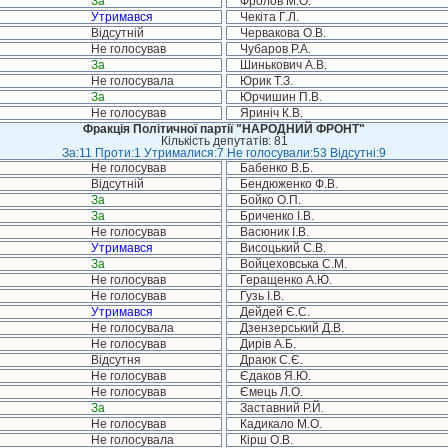
За
Фролов М.О.
Утримався
Чекіта Г.Л.
Відсутній
Червакова О.В.
Не голосував
Чубаров Р.А.
За
Шинькович А.В.
Не голосувала
Юрик Т.З.
За
Юрчишин П.В.
Не голосував
Яриніч К.В.
Фракція Політичної партії "НАРОДНИЙ ФРОНТ"
Кількість депутатів: 81
За:11 Проти:1 Утрималися:7 Не голосували:53 Відсутні:9
Не голосував
Бабенко В.Б.
Відсутній
Бендюженко Ф.В.
За
Бойко О.П.
За
Бриченко І.В.
Не голосував
Васюник І.В.
Утримався
Висоцький С.В.
За
Войцеховська С.М.
Не голосував
Геращенко А.Ю.
Не голосував
Гузь І.В.
Утримався
Дейдей Є.С.
Не голосувала
Дзензерський Д.В.
Не голосував
Дирів А.Б.
Відсутня
Драюк С.Є.
Не голосував
Єдаков Я.Ю.
Не голосував
Ємець Л.О.
За
Заставний Р.Й.
Не голосував
Кадикало М.О.
Не голосувала
Кірш О.В.