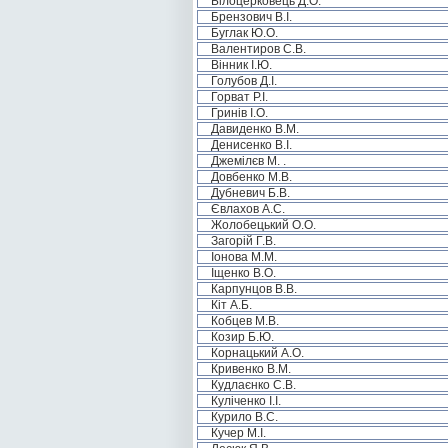
Білоцерковець Д.О.
Брензович В.І.
Буглак Ю.О.
Валентиров С.В.
Вінник І.Ю.
Голубов Д.І.
Горват Р.І.
Гринів І.О.
Давиденко В.М.
Денисенко В.І.
Джемілєв М. .
Довбенко М.В.
Дубневич Б.В.
Євлахов А.С.
Жолобецький О.О.
Загорій Г.В.
Іонова М.М.
Іщенко В.О.
Карпунцов В.В.
Кіт А.Б.
Кобцев М.В.
Козир Б.Ю.
Корнацький А.О.
Кривенко В.М.
Кудлаєнко С.В.
Куліченко І.І.
Курило В.С.
Кучер М.І.