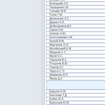
Білецький А.Є.
Геращенко І.В.
Головко М.Й.
Гопко Г.М.
Денисенко А.С.
Деркач А.Л.
Добродомов Д.Є.
Єднак О.В.
Іллєнко А.Ю.
Констанкевич І.М.
Купрій В.М.
Марченко О.О.
Матківський Б.М.
Міщенко С.Г.
Мусій О.С.
Парасюк В.З.
Пташник В.Ю.
Сироїд О.І.
Тарута С.О.
Шевченко В.Л.
Ярош Д.А.
Бакулін Є.М.
Бахтеєва Т.Д.
Бойко Ю.А.
Воропаєв Ю.М.