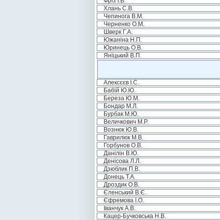
Фріз І.В.
Хлань С.В.
Чепинога В.М.
Черненко О.М.
Шверк Г.А.
Южаніна Н.П.
Юринець О.В.
Яніцький В.П.
Алексєєв І.С.
Бабій Ю.Ю.
Береза Ю.М.
Бондар М.Л.
Бурбак М.Ю.
Величкович М.Р.
Вознюк Ю.В.
Гаврилюк М.В.
Горбунов О.В.
Данілін В.Ю.
Денісова Л.Л.
Дзюблик П.В.
Донець Т.А.
Дроздик О.В.
Єленський В.Є.
Єфремова І.О.
Іванчук А.В.
Кацер-Бучковська Н.В.