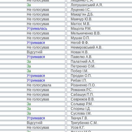
Не голосував
Лещенко С.А.
За
Лопушанський А.Я.
Не голосував
Луценко І.С.
Не голосував
Макар’ян Д.Б.
Не голосував
Мамчур Ю.В.
Не голосував
Матіос М.В.
Утрималась
Мацола Р.М.
Не голосував
Мельниченко В.В.
Не голосував
Мушак О.П.
Утримався
Негой Ф.Ф.
Не голосував
Немировський А.В.
Відсутній
Новак Н.В.
Утримався
Павелко А.В.
За
Палатний А.Л.
За
Петренко О.М.
За
Побер І.М.
Утримався
Продан О.П.
Утримався
Рибак І.П.
Не голосувала
Різаненко П.О.
Не голосував
Романюк Р.С.
Не голосував
Сабашук П.П.
Не голосував
Севрюков В.В.
За
Сольвар Р.М.
За
Спориш І.Д.
За
Суслова І.М.
Утримався
Ткачук Г.В.
Відсутній
Тригубенко С.М.
Не голосував
Усов К.Г.