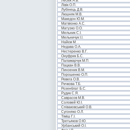
Лесюк Я.В.
Лівік О.П.
Лубінець Д.В.
Люшняк М.В.
Македон Ю.М.
Матвієнко А.С.
Матузко О.О.
Мельник С.І.
Мельничук І.І.
Найєм М. .
Недава О.А.
Нестеренко В.Г.
Онуфрик Б.С.
Паламарчук М.П.
Пацкан В.В.
Пинзеник В.М.
Порошенко О.П.
Ревега О.В.
Ричкова Т.Б.
Розенблат Б.С.
Рудик С.Я.
Саврасов М.В.
Соловей Ю.І.
Співаковський О.В.
Сугоняко О.Л.
Тіміш Г.І.
Третьяков О.Ю.
Урбанський О.І.