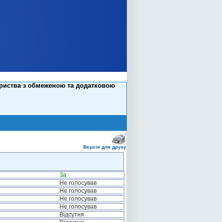
ариства з обмеженою та додатковою
Версія для друку
За
Не голосував
Не голосував
Не голосував
Не голосував
Відсутня