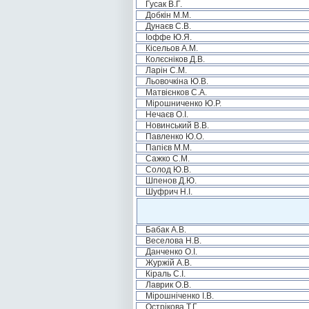
Гусак В.Г.
Добкін М.М.
Дунаєв С.В.
Іоффе Ю.Я.
Кісельов А.М.
Колєсніков Д.В.
Ларін С.М.
Льовочкіна Ю.В.
Матвієнков С.А.
Мірошниченко Ю.Р.
Нечаєв О.І.
Новинський В.В.
Павленко Ю.О.
Папієв М.М.
Сажко С.М.
Солод Ю.В.
Шпенов Д.Ю.
Шуфрич Н.І.
Бабак А.В.
Веселова Н.В.
Данченко О.І.
Журжій А.В.
Кіраль С.І.
Лаврик О.В.
Мірошніченко І.В.
Острікова Т.Г.