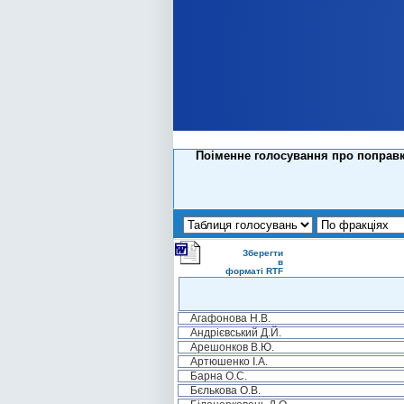
Поіменне голосування про поправк
Зберегти
в
форматі RTF
Агафонова Н.В.
Андрієвський Д.Й.
Арешонков В.Ю.
Артюшенко І.А.
Барна О.С.
Бєлькова О.В.