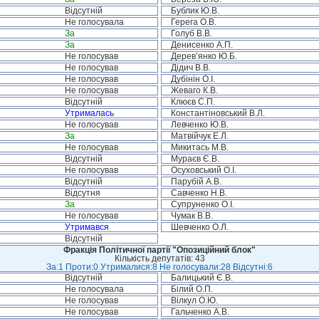
Відсутній
Бублик Ю.В.
Не голосувала
Герега О.В.
За
Голуб В.В.
За
Денисенко А.П.
Не голосував
Дерев’янко Ю.Б.
Не голосував
Дідич В.В.
Не голосував
Дубінін О.І.
Не голосував
Жеваго К.В.
Відсутній
Клюєв С.П.
Утрималась
Константіновський В.Л.
Не голосував
Левченко Ю.В.
За
Матвійчук Е.Л.
Не голосував
Микитась М.В.
Відсутній
Мураєв Є.В.
Не голосував
Осуховський О.І.
Відсутній
Парубій А.В.
Відсутня
Савченко Н.В.
За
Супруненко О.І.
Не голосував
Чумак В.В.
Утримався
Шевченко О.Л.
Відсутній
Фракція Політичної партії "Опозиційний блок"
Кількість депутатів: 43
За:1 Проти:0 Утрималися:8 Не голосували:28 Відсутні:6
Відсутній
Балицький Є.В.
Не голосувала
Білий О.П.
Не голосував
Вілкул О.Ю.
Не голосував
Гальченко А.В.