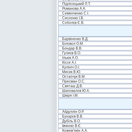
Підлісецький Л.Т.
Романова А.А.
Семенченко С.І.
Сисоєнко І.В.
Соболєв Є.В.
Барвіненко В.Д.
Біловол О.М.
Бондар В.В.
Гуляєв В.О.
Ільюк А.О.
Кіссе А.І.
Кулініч О.І.
Мисик В.Ю.
Остапчук В.М.
Пресман О.С.
Святаш Д.В.
Шаповалов Ю.А.
Шкіря І.М.
Абдуллін О.Р.
Бухарєв В.В.
Дубіль В.О.
Івченко В.Є.
Кожем’якін А.А.