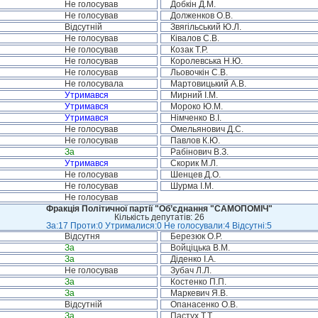
Не голосував
Добкін Д.М.
Не голосував
Долженков О.В.
Відсутній
Звягільський Ю.Л.
Не голосував
Ківалов С.В.
Не голосував
Козак Т.Р.
Не голосував
Королевська Н.Ю.
Не голосував
Льовочкін С.В.
Не голосувала
Мартовицький А.В.
Утримався
Мирний І.М.
Утримався
Мороко Ю.М.
Утримався
Німченко В.І.
Не голосував
Омельянович Д.С.
Не голосував
Павлов К.Ю.
За
Рабінович В.З.
Утримався
Скорик М.Л.
Не голосував
Шенцев Д.О.
Не голосував
Шурма І.М.
Не голосував
Фракція Політичної партії "Об’єднання "САМОПОМІЧ"
Кількість депутатів: 26
За:17 Проти:0 Утрималися:0 Не голосували:4 Відсутні:5
Відсутня
Березюк О.Р.
За
Войціцька В.М.
За
Діденко І.А.
Не голосував
Зубач Л.Л.
За
Костенко П.П.
За
Маркевич Я.В.
Відсутній
Опанасенко О.В.
За
Пастух Т.Т.