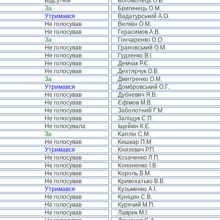
Відсутній
Богомолець О.В.
За
Бригинець О.М.
Утримався
Вадатурський А.О.
Не голосував
Велікін О.М.
Не голосував
Герасимов А.В.
За
Гончаренко О.О.
Не голосував
Грановський О.М.
Не голосував
Гудзенко В.І.
Не голосував
Демчак Р.Є.
Не голосував
Дехтярчук О.В.
За
Дмитренко О.М.
Утримався
Домбровський О.Г.
Не голосував
Дубневич Я.В.
Не голосував
Єфімов М.В.
Не голосував
Заболотний Г.М.
Не голосував
Заліщук С.П.
Не голосувала
Іщейкін К.Є.
За
Каплін С.М.
Не голосував
Кишкар П.М.
Утримався
Князевич Р.П.
Не голосував
Козаченко Л.П.
Не голосував
Кононенко І.В.
Не голосував
Король В.М.
Не голосував
Кривохатько В.В.
Утримався
Кузьменко А.І.
Не голосував
Куніцин С.В.
Не голосував
Курячий М.П.
Не голосував
Лаврик М.І.