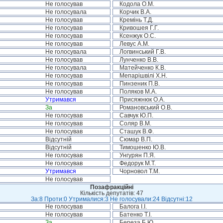
Не голосував
Кодола О.М.
Не голосувала
Корчик В.А.
Не голосував
Кремінь Т.Д.
Не голосував
Кривошея Г.Г.
Не голосував
Ксенжук О.С.
Не голосував
Левус А.М.
Не голосувала
Логвинський Г.В.
Не голосував
Лунченко В.В.
Не голосувала
Матейченко К.В.
Не голосував
Мепарішвілі Х.Н.
Не голосував
Пинзеник П.В.
Не голосував
Поляков М.А.
Утримався
Присяжнюк О.А.
За
Романовський О.В.
Не голосував
Савчук Ю.П.
Не голосував
Соляр В.М.
Не голосував
Сташук В.Ф.
Відсутній
Сюмар В.П.
Відсутній
Тимошенко Ю.В.
Не голосував
Унгурян П.Я.
Не голосував
Федорук М.Т.
Утримався
Чорновол Т.М.
Не голосував
Позафракційні
Кількість депутатів: 47
За:8 Проти:0 Утрималися:3 Не голосували:24 Відсутні:12
Не голосував
Балога І.І.
Не голосував
Батенко Т.І.
За
Береза Б.Ю.