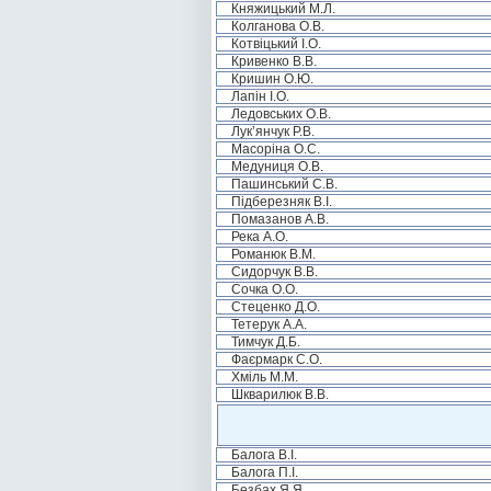
Княжицький М.Л.
Колганова О.В.
Котвіцький І.О.
Кривенко В.В.
Кришин О.Ю.
Лапін І.О.
Ледовських О.В.
Лук’янчук Р.В.
Масоріна О.С.
Медуниця О.В.
Пашинський С.В.
Підберезняк В.І.
Помазанов А.В.
Река А.О.
Романюк В.М.
Сидорчук В.В.
Сочка О.О.
Стеценко Д.О.
Тетерук А.А.
Тимчук Д.Б.
Фаєрмарк С.О.
Хміль М.М.
Шкварилюк В.В.
Балога В.І.
Балога П.І.
Безбах Я.Я.