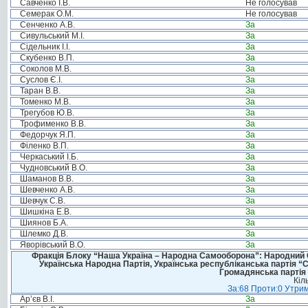
Савченко І.В.
Не голосував
Семерак О.М.
Не голосував
Сенченко А.В.
За
Сивульський М.І.
За
Сідельник І.І.
За
Скубенко В.П.
За
Соколов М.В.
За
Суслов Є.І.
За
Таран В.В.
За
Томенко М.В.
За
Трегубов Ю.В.
За
Трофименко В.В.
За
Федорчук Я.П.
За
Філенко В.П.
За
Черкаський І.Б.
За
Чудновський В.О.
За
Шаманов В.В.
За
Шевченко А.В.
За
Шевчук С.В.
За
Шишкіна Е.В.
За
Шиянов Б.А.
За
Шлемко Д.В.
За
Яворівський В.О.
За
Фракція Блоку “Наша Україна – Народна Самооборона”: Народний Со
Українська Народна Партія, Українська республіканська партія “
Громадянська партія 
Кіл
За:68 Проти:0 Утрим
Ар’єв В.І.
За