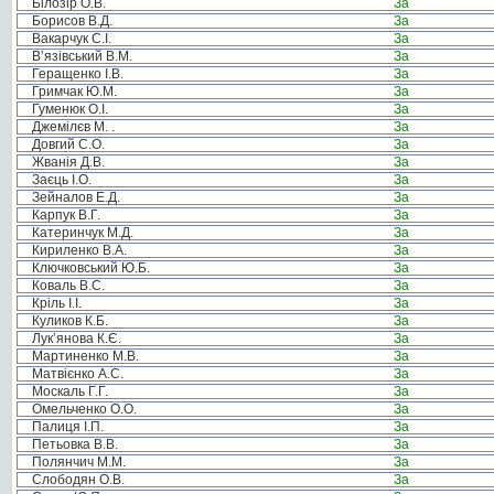
Білозір О.В.
За
Борисов В.Д.
За
Вакарчук С.І.
За
В’язівський В.М.
За
Геращенко І.В.
За
Гримчак Ю.М.
За
Гуменюк О.І.
За
Джемілєв М. .
За
Довгий С.О.
За
Жванія Д.В.
За
Заєць І.О.
За
Зейналов Е.Д.
За
Карпук В.Г.
За
Катеринчук М.Д.
За
Кириленко В.А.
За
Ключковський Ю.Б.
За
Коваль В.С.
За
Кріль І.І.
За
Куликов К.Б.
За
Лук’янова К.Є.
За
Мартиненко М.В.
За
Матвієнко А.С.
За
Москаль Г.Г.
За
Омельченко О.О.
За
Палиця І.П.
За
Петьовка В.В.
За
Полянчич М.М.
За
Слободян О.В.
За