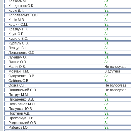
Ковзель М.О.
За
Кондратюк О.К.
За
Корж В.Т.
За
Королевська Н.Ю.
За
Косів М.В.
За
Кошин С.М.
За
Кравчук П.К.
За
Крук Ю.Б.
За
Курило В.С.
За
Курпіль С.В.
За
Левцун В.І.
За
Логвиненко О.С.
За
Лукашук О.Г.
За
Ляшко О.В.
За
Маліч О.В.
Не голосував
Мовчан П.М.
Відсутній
Одарченко Ю.В.
За
Олійник С.В.
За
Осика С.Г.
Не голосував
Пашинський С.В.
Не голосував
Петрук М.М.
За
Писаренко В.В.
За
Поживанов М.О.
За
Полунєєв Ю.В.
За
Портнов А.В.
За
Прокопчук Ю.В.
За
Радковський О.В.
За
Рибаков І.О.
За