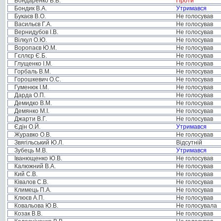
Бондаренко В.В.
Проти
Бондик В.А.
Утримався
Букаєв В.О.
Не голосував
Васильєв Г.А.
Не голосував
Вернидубов І.В.
Не голосував
Вілкул О.Ю.
Не голосував
Воропаєв Ю.М.
Не голосував
Гєллєр Є.Б.
Не голосував
Глущенко І.М.
Не голосував
Горбаль В.М.
Не голосував
Горошкевич О.С.
Не голосував
Гуменюк І.М.
Не голосував
Дарда О.П.
Не голосував
Демидко В.М.
Не голосував
Демянко М.І.
Не голосував
Джарти В.Г.
Не голосував
Єдін О.Й.
Утримався
Журавко О.В.
Не голосував
Звягільський Ю.Л.
Відсутній
Зубець М.В.
Утримався
Іванющенко Ю.В.
Не голосував
Калюжний В.А.
Не голосував
Кий С.В.
Не голосував
Ківалов С.В.
Не голосував
Климець П.А.
Не голосував
Клюєв А.П.
Не голосував
Ковальова Ю.В.
Не голосувала
Козак В.В.
Не голосував