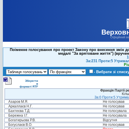
Верховн
Офіційний в
Поіменне голосування про проект Закону про внесення змін до
медалі "За врятоване життя") (вручено
1
За:231 Проти:5 Утрима
Рі
- Вибрати зі списк
Зберегти
в
форматі RTF
Фракція Партії р
Кіль
За:0 Проти:5 Утримал
Азаров М.Я.
Не голосував
Аркаллаєв Н.Г.
Не голосував
Бахтеєва Т.Д.
Не голосувала
Бережна І.Г.
Не голосувала
Богатирьова Р.В.
Відсутня
Богуслаєв В.О.
Не голосував