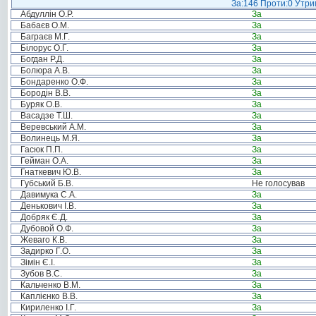
За:146 Проти:0 Утрим
Абдуллін О.Р.
За
Бабаєв О.М.
За
Баграєв М.Г.
За
Білорус О.Г.
За
Богдан Р.Д.
За
Болюра А.В.
За
Бондаренко О.Ф.
За
Бородін В.В.
За
Буряк О.В.
За
Васадзе Т.Ш.
За
Веревський А.М.
За
Волинець М.Я.
За
Гасюк П.П.
За
Гейман О.А.
За
Гнаткевич Ю.В.
За
Губський Б.В.
Не голосував
Давимука С.А.
За
Денькович І.В.
За
Добряк Є.Д.
За
Дубовой О.Ф.
За
Жеваго К.В.
За
Задирко Г.О.
За
Зімін Є.І.
За
Зубов В.С.
За
Кальченко В.М.
За
Каплієнко В.В.
За
Кириленко І.Г.
За