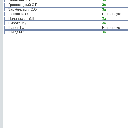
Головченко І.Б.
За
Гриневецький С.Р.
За
Зарубінський О.О.
За
Литвин Ю.О.
Не голосував
Пилипишин В.П.
За
Сирота М.Д.
За
Шаров І.Ф.
Не голосував
Шмідт М.О.
За