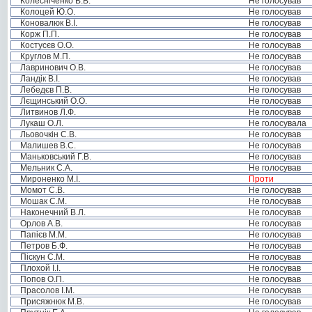
Колесніченко В.В.
Не голосував
Колоцей Ю.О.
Не голосував
Коновалюк В.І.
Не голосував
Корж П.П.
Не голосував
Костусєв О.О.
Не голосував
Круглов М.П.
Не голосував
Лавринович О.В.
Не голосував
Ландік В.І.
Не голосував
Лебедєв П.В.
Не голосував
Лєщинський О.О.
Не голосував
Литвинов Л.Ф.
Не голосував
Лукаш О.Л.
Не голосувала
Льовочкін С.В.
Не голосував
Малишев В.С.
Не голосував
Маньковський Г.В.
Не голосував
Мельник С.А.
Не голосував
Мироненко М.І.
Проти
Момот С.В.
Не голосував
Мошак С.М.
Не голосував
Наконечний В.Л.
Не голосував
Орлов А.В.
Не голосував
Папієв М.М.
Не голосував
Петров Б.Ф.
Не голосував
Піскун С.М.
Не голосував
Плохой І.І.
Не голосував
Попов О.П.
Не голосував
Прасолов І.М.
Не голосував
Присяжнюк М.В.
Не голосував