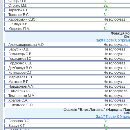
Стець Ю.Я.
За
Стойко І.М.
За
Тарасюк Б.І.
За
Тополов В.С.
За
Харовський С.Ю.
Не голосував
Шемчук В.В.
За
Ющенко П.А.
За
Фракція Ком
Кіл
За:0 Проти:0 Утрима
Александровська А.О.
Не голосувала
Бабурін О.В.
Не голосував
Волинець Є.В.
Не голосував
Герасимов І.О.
Не голосував
Гордієнко С.В.
Не голосував
Дем’янчук В.О.
Не голосувала
Кілінкаров С.П.
Не голосував
Мармазов Є.В.
Не голосував
Матвєєв В.Г.
Не голосував
Найдьонов А.М.
Не голосував
Самойлик К.С.
Не голосувала
Тимошенко М.М.
Не голосував
Храпов С.А.
Не голосував
Шмельова С.О.
Не голосувала
Фракція “Блок Литвина” (Народна Парті
Кіл
За:17 Проти:0 Утрим
Баранов В.О.
За
Ващук К.Т.
За