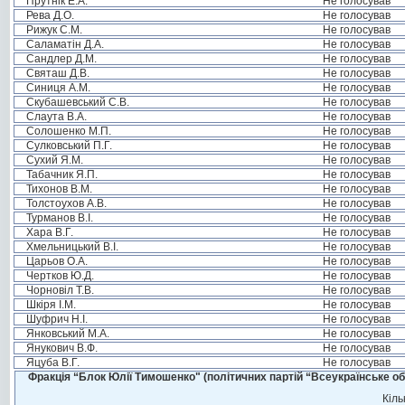
Прутнік Е.А.
Не голосував
Рева Д.О.
Не голосував
Рижук С.М.
Не голосував
Саламатін Д.А.
Не голосував
Сандлер Д.М.
Не голосував
Святаш Д.В.
Не голосував
Синиця А.М.
Не голосував
Скубашевський С.В.
Не голосував
Слаута В.А.
Не голосував
Солошенко М.П.
Не голосував
Сулковський П.Г.
Не голосував
Сухий Я.М.
Не голосував
Табачник Я.П.
Не голосував
Тихонов В.М.
Не голосував
Толстоухов А.В.
Не голосував
Турманов В.І.
Не голосував
Хара В.Г.
Не голосував
Хмельницький В.І.
Не голосував
Царьов О.А.
Не голосував
Чертков Ю.Д.
Не голосував
Чорновіл Т.В.
Не голосував
Шкіря І.М.
Не голосував
Шуфрич Н.І.
Не голосував
Янковський М.А.
Не голосував
Янукович В.Ф.
Не голосував
Яцуба В.Г.
Не голосував
Фракція “Блок Юлії Тимошенко" (політичних партій “Всеукраїнське об
Кіль