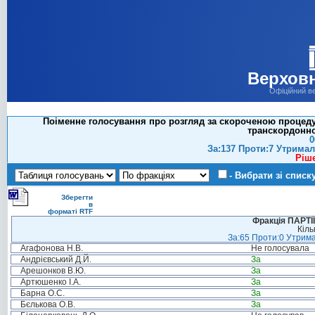
Верховн
Офіційний в
Поіменне голосування про розгляд за скороченою процеду
транскордонно
0
За:137 Проти:7 Утримал
Ріш
- Вибрати зі списк
Зберегти
в
форматі RTF
Фракція ПАРТ
Кіль
За:65 Проти:0 Утрима
Агафонова Н.В.
Не голосувала
Андрієвський Д.Й.
За
Арешонков В.Ю.
За
Артюшенко І.А.
За
Барна О.С.
За
Бєлькова О.В.
За