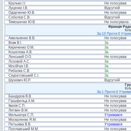
Крулько І.І.
Не голосував
Луценко І.В.
Відсутній
Одарченко Ю.В.
Не голосував
Соболєв С.В.
Відсутній
Тимошенко Ю.В.
Не голосувала
Фракція Ради
Кіл
За:10 Проти:0 Утрим
Амельченко В.В.
Не голосував
Вовк В.І.
За
Кириченко О.М.
За
Кошелєва А.В.
За
Ленський О.О.
Не голосував
Лозовой А.С.
За
Мосійчук І.В.
За
Рибалка С.В.
За
Скуратовський С.І.
За
Шухевич Ю.Р.
Відсутній
Гру
Кіл
За:1 Проти:0 Утрима
Бандуров В.В.
Не голосував
Гіршфельд А.М.
Не голосував
Івахів С.П.
Не голосував
Литвин В.М.
Не голосував
Мельничук С.П.
Утримався
Москаленко Я.М.
Не голосував
Петьовка В.В.
Утримався
Поплавський М.М.
Не голосував