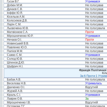
Гусак В.Г.
Утримався
Добкін М.М.
Не голосував
Дунаєв С.В.
Не голосував
Іоффе Ю.Я.
Не голосував
Кісельов А.М.
Не голосував
Колєсніков Д.В.
Не голосував
Ларін С.М.
Не голосував
Льовочкіна Ю.В.
Не голосувала
Матвієнков С.А.
Проти
Мірошниченко Ю.Р.
Утримався
Нечаєв О.І.
Проти
Новинський В.В.
Не голосував
Павленко Ю.О.
Не голосував
Папієв М.М.
Не голосував
Сажко С.М.
Утримався
Солод Ю.В.
Не голосував
Шпенов Д.Ю.
Не голосував
Шуфрич Н.І.
Не голосував
Фракція Політичної
Кіл
За:6 Проти:1 Утрим
Бабак А.В.
Не голосувала
Веселова Н.В.
Утрималась
Данченко О.І.
Відсутній
Журжій А.В.
Не голосував
Кіраль С.І.
Утримався
Лаврик О.В.
За
Мірошніченко І.В.
Відсутній
Острікова Т.Г.
Не голосувала