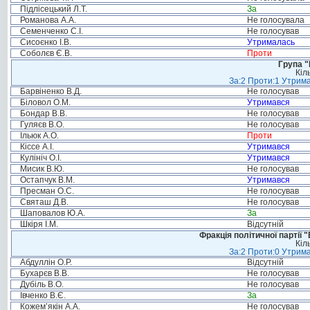
Підлісецький Л.Т.
За
Романова А.А.
Не голосувала
Семенченко С.І.
Не голосував
Сисоєнко І.В.
Утрималась
Соболєв Є.В.
Проти
Група "
Кіл
За:2 Проти:1 Утрима
Барвіненко В.Д.
Не голосував
Біловол О.М.
Утримався
Бондар В.В.
Не голосував
Гуляєв В.О.
Не голосував
Ільюк А.О.
Проти
Кіссе А.І.
Утримався
Кулініч О.І.
Утримався
Мисик В.Ю.
Не голосував
Остапчук В.М.
Утримався
Пресман О.С.
Не голосував
Святаш Д.В.
Не голосував
Шаповалов Ю.А.
За
Шкіря І.М.
Відсутній
Фракція політичної партії
Кіл
За:2 Проти:0 Утрима
Абдуллін О.Р.
Відсутній
Бухарєв В.В.
Не голосував
Дубіль В.О.
Не голосував
Івченко В.Є.
За
Кожем’якін А.А.
Не голосував