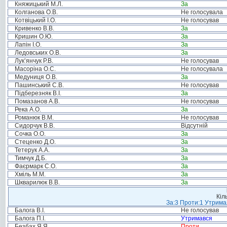
Княжицький М.Л.
За
Колганова О.В.
Не голосувала
Котвіцький І.О.
Не голосував
Кривенко В.В.
За
Кришин О.Ю.
За
Лапін І.О.
За
Ледовських О.В.
За
Лук’янчук Р.В.
Не голосував
Масоріна О.С.
Не голосувала
Медуниця О.В.
За
Пашинський С.В.
Не голосував
Підберезняк В.І.
За
Помазанов А.В.
Не голосував
Река А.О.
За
Романюк В.М.
Не голосував
Сидорчук В.В.
Відсутній
Сочка О.О.
За
Стеценко Д.О.
За
Тетерук А.А.
За
Тимчук Д.Б.
За
Фаєрмарк С.О.
За
Хміль М.М.
За
Шкварилюк В.В.
За
Кіл
За:3 Проти:1 Утримал
Балога В.І.
Не голосував
Балога П.І.
Утримався
Безбах Я.Я.
Проти