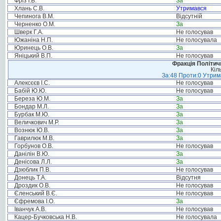
Фріз І.В.
За
Хлань С.В.
Утримався
Чепинога В.М.
Відсутній
Черненко О.М.
За
Шверк Г.А.
Не голосував
Южаніна Н.П.
Не голосувала
Юринець О.В.
За
Яніцький В.П.
Не голосував
Фракція Політи
Кіл
За:48 Проти:0 Утрима
Алексєєв І.С.
Не голосував
Бабій Ю.Ю.
Не голосував
Береза Ю.М.
За
Бондар М.Л.
За
Бурбак М.Ю.
За
Величкович М.Р.
За
Вознюк Ю.В.
За
Гаврилюк М.В.
За
Горбунов О.В.
Не голосував
Данілін В.Ю.
За
Денісова Л.Л.
За
Дзюблик П.В.
Не голосував
Донець Т.А.
Відсутня
Дроздик О.В.
Не голосував
Єленський В.Є.
Не голосував
Єфремова І.О.
За
Іванчук А.В.
Не голосував
Кацер-Бучковська Н.В.
Не голосувала