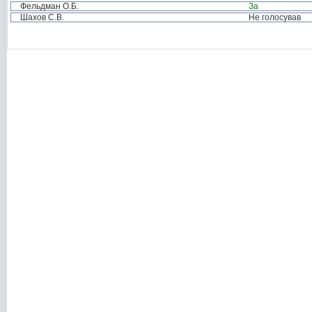
Фельдман О.Б.
За
Шахов С.В.
Не голосував