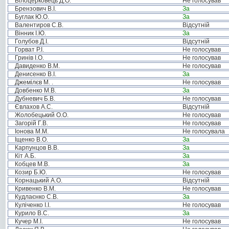
Білоцерковець Д.О.
Не голосував
Брензович В.І.
За
Буглак Ю.О.
За
Валентиров С.В.
Відсутній
Вінник І.Ю.
За
Голубов Д.І.
Відсутній
Горват Р.І.
Не голосував
Гринів І.О.
Не голосував
Давиденко В.М.
Не голосував
Денисенко В.І.
За
Джемілєв М. .
Не голосував
Довбенко М.В.
За
Дубневич Б.В.
Не голосував
Євлахов А.С.
Відсутній
Жолобецький О.О.
Не голосував
Загорій Г.В.
Не голосував
Іонова М.М.
Не голосувала
Іщенко В.О.
За
Карпунцов В.В.
За
Кіт А.Б.
За
Кобцев М.В.
За
Козир Б.Ю.
Не голосував
Корнацький А.О.
Відсутній
Кривенко В.М.
Не голосував
Кудлаєнко С.В.
За
Куліченко І.І.
Не голосував
Курило В.С.
За
Кучер М.І.
Не голосував