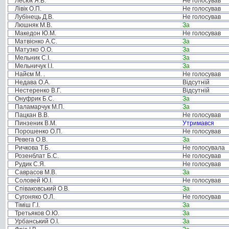
Лесюк Я.В.
Не голосував
Лівік О.П.
Не голосував
Лубінець Д.В.
Не голосував
Люшняк М.В.
За
Македон Ю.М.
Не голосував
Матвієнко А.С.
За
Матузко О.О.
За
Мельник С.І.
За
Мельничук І.І.
За
Найєм М. .
Не голосував
Недава О.А.
Відсутній
Нестеренко В.Г.
Відсутній
Онуфрик Б.С.
За
Паламарчук М.П.
За
Пацкан В.В.
Не голосував
Пинзеник В.М.
Утримався
Порошенко О.П.
Не голосував
Ревега О.В.
За
Ричкова Т.Б.
Не голосувала
Розенблат Б.С.
Не голосував
Рудик С.Я.
Не голосував
Саврасов М.В.
За
Соловей Ю.І.
Не голосував
Співаковський О.В.
За
Сугоняко О.Л.
Не голосував
Тіміш Г.І.
За
Третьяков О.Ю.
За
Урбанський О.І.
За