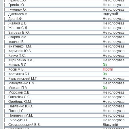
Гірник Є.О.
Не голосував
Гринів І.О.
Не голосував
Гуменюк О.І.
Не голосував
Джемілєв М. .
Відсутній
Драч І.Ф.
Не голосував
Жванія Д.В.
Не голосував
Жовтяк Є.Д.
Не голосував
Загрева Б.Ю.
Не голосував
Зварич Р.М.
Не голосував
Іванчо І.В.
Не голосував
Ігнатенко П.М.
Не голосував
Кармазін Ю.А.
Не голосував
Качур П.С.
Не голосував
Кириленко В.А.
Не голосував
Коваль В.С.
За
Косів М.В.
Проти
Костинюк Б.І.
За
Кульчинський М.Г.
Не голосував
Манчуленко Г.М.
Не голосував
Мовчан П.М.
За
Морозов О.В.
Не голосував
Олексіюк С.С.
Не голосував
Оробець Ю.М.
Не голосував
Павленко Ю.О.
Не голосував
Плющ І.С.
Не голосував
Полянчич М.М.
Не голосував
Рибачук О.Б.
Не голосував
Скомаровський В.В.
Відсутній