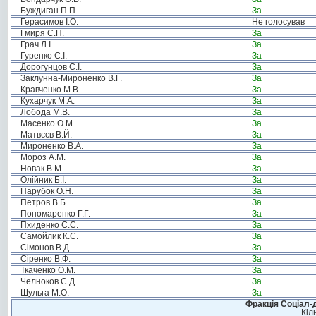
Буждиган П.П.
За
Герасимов І.О.
Не голосував
Гмиря С.П.
За
Грач Л.І.
За
Гуренко С.І.
За
Дорогунцов С.І.
За
Заклунна-Мироненко В.Г.
За
Кравченко М.В.
За
Кухарчук М.А.
За
Лобода М.В.
За
Масенко О.М.
За
Матвєєв В.Й.
За
Мироненко В.А.
За
Мороз А.М.
За
Новак В.М.
За
Олійник Б.І.
За
Парубок О.Н.
За
Петров В.Б.
За
Пономаренко Г.Г.
За
Пхиденко С.С.
За
Самойлик К.С.
За
Сімонов В.Д.
За
Сіренко В.Ф.
За
Ткаченко О.М.
За
Челноков С.Д.
За
Шульга М.О.
За
Фракція Соціал-д
Кіл