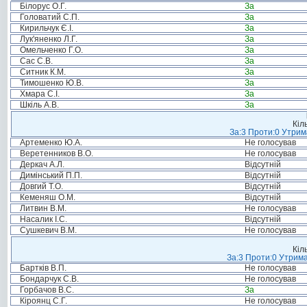
Білорус О.Г.
За
Головатий С.П.
За
Кирильчук Є.І.
За
Лук'яненко Л.Г.
За
Омельченко Г.О.
За
Сас С.В.
За
Ситник К.М.
За
Тимошенко Ю.В.
За
Хмара С.І.
За
Шкіль А.В.
За
Кіл
За:3 Проти:0 Утрим
Артеменко Ю.А.
Не голосував
Веретенников В.О.
Не голосував
Деркач А.Л.
Відсутній
Димінський П.П.
Відсутній
Довгий Т.О.
Відсутній
Кеменяш О.М.
Відсутній
Литвин В.М.
Не голосував
Насалик І.С.
Відсутній
Сушкевич В.М.
Не голосував
Кіл
За:3 Проти:0 Утрима
Бартків В.П.
Не голосував
Бондарчук С.В.
Не голосував
Горбачов В.С.
За
Кіроянц С.Г.
Не голосував