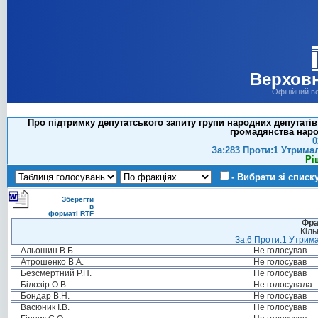
Верховн
Офіційний в
Про підтримку депутатського запиту групи народних депутатів
громадянства наро
0
За:283 Проти:1 Утрима
Рі
- Вибрати зі списк
Зберегти
в
форматі RTF
Фра
Кіль
За:6 Проти:1 Утрима
Альошин В.Б.
Не голосував
Атрошенко В.А.
Не голосував
Безсмертний Р.П.
Не голосував
Білозір О.В.
Не голосувала
Бондар В.Н.
Не голосував
Васюник І.В.
Не голосував