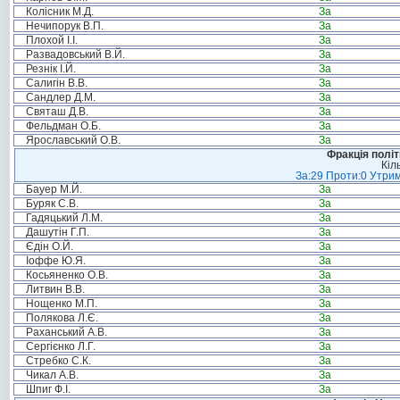
Колісник М.Д.
За
Нечипорук В.П.
За
Плохой І.І.
За
Развадовський В.Й.
За
Резнік І.Й.
За
Салигін В.В.
За
Сандлер Д.М.
За
Святаш Д.В.
За
Фельдман О.Б.
За
Ярославський О.В.
За
Фракція політ
Кіл
За:29 Проти:0 Утрим
Бауер М.Й.
За
Буряк С.В.
За
Гадяцький Л.М.
За
Дашутін Г.П.
За
Єдін О.Й.
За
Іоффе Ю.Я.
За
Косьяненко О.В.
За
Литвин В.В.
За
Нощенко М.П.
За
Полякова Л.Є.
За
Раханський А.В.
За
Сергієнко Л.Г.
За
Стребко С.К.
За
Чикал А.В.
За
Шпиг Ф.І.
За