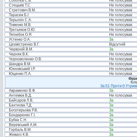
Соболєв С.В.
Не голосував
Стецьків Т.С.
Не голосував
Стретович В.М.
Не голосував
Тарасюк Б.І.
Не голосував
Терьохін С.А.
Не голосував
Томенко М.В.
Не голосував
Третьяков О.Ю.
Не голосував
Тягнибок О.Я.
Не голосував
Устенко О.А.
За
Цехмістренко В.Г.
Відсутній
Червоній В.М.
За
Черняк В.К.
Не голосував
Чорноволенко О.В.
Не голосував
Шандра В.М.
Не голосував
Юхновський І.Р.
Не голосував
Ющенко П.А.
Не голосував
Фрак
Кіл
За:51 Проти:0 Утрима
Авраменко В.Ф.
За
Антемюк В.Д.
Не голосував
Байсаров Л.В.
За
Бахтеєва Т.Д.
За
Богатирьова Р.В.
За
Бондаренко Г.І.
За
Бубка С.Н.
За
Веревський А.М.
За
Горбаль В.М.
За
Жеваго К.В.
За