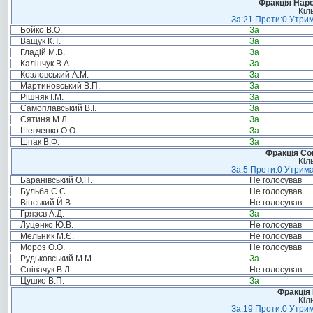
Фракція Народ
Кіл
За:21 Проти:0 Утрим
Бойко В.О.
За
Ващук К.Т.
За
Гладій М.В.
За
Калінчук В.А.
За
Козловський А.М.
За
Мартиновський В.П.
За
Рішняк І.М.
За
Самоплавський В.І.
За
Сятиня М.Л.
За
Шевченко О.О.
За
Шпак В.Ф.
За
Фракція Соц
Кіл
За:5 Проти:0 Утрима
Баранівський О.П.
Не голосував
Бульба С.С.
Не голосував
Вінський Й.В.
Не голосував
Грязєв А.Д.
За
Луценко Ю.В.
Не голосував
Мельник М.Є.
Не голосував
Мороз О.О.
Не голосував
Рудьковський М.М.
За
Співачук В.Л.
Не голосував
Цушко В.П.
За
Фракція
Кіл
За:19 Проти:0 Утрим