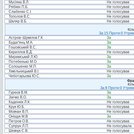
Мусіяка В.Л.
Не голосував
Рябікін П.Б.
Не голосував
Слабенко С.І.
Не голосував
Тополов В.С.
Не голосував
Шкляр В.Б.
Не голосував
Кіл
За:15 Проти:0 Утрим
Астров–Шумілов Г.К.
За
Будаг'янц М.А.
За
Гошовський В.С.
За
Кириллов В.Д.
Не голосував
Миримський Л.Ю.
За
Потебенько М.О.
За
Солошенко М.П.
За
Хмельницький В.І.
Не голосував
Чеботарьова Ю.С.
За
Фра
Кіл
За:8 Проти:0 Утрим
Гуреєв В.М.
За
Заічко В.О.
За
Каденюк Л.К.
Не голосував
Крук Ю.Б.
Не голосував
Мовчан В.П.
Не голосував
Оніщук М.В.
За
Петров О.В.
Не голосував
Супрун Л.П.
Не голосувала
Шевчук С.В.
Не голосував