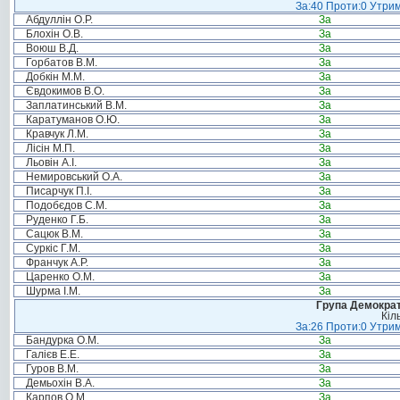
За:40 Проти:0 Утрим
Абдуллін О.Р.
За
Блохін О.В.
За
Воюш В.Д.
За
Горбатов В.М.
За
Добкін М.М.
За
Євдокимов В.О.
За
Заплатинський В.М.
За
Каратуманов О.Ю.
За
Кравчук Л.М.
За
Лісін М.П.
За
Льовін А.І.
За
Немировський О.А.
За
Писарчук П.І.
За
Подобєдов С.М.
За
Руденко Г.Б.
За
Сацюк В.М.
За
Суркіс Г.М.
За
Франчук А.Р.
За
Царенко О.М.
За
Шурма І.М.
За
Група Демократ
Кіл
За:26 Проти:0 Утрим
Бандурка О.М.
За
Галієв Е.Е.
За
Гуров В.М.
За
Демьохін В.А.
За
Карпов О.М.
За