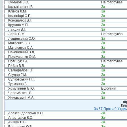
Зубанов В.О.
Не голосував
Кальніченко І.В.
За
Клімов Л.М.
За
Колоніарі О.П.
За
Коновалюк В.І.
За
Круглов М.П.
За
Ландик В.І.
За
Ларін С.М.
Не голосував
Лєщинський О.О.
За
Макеєнко В.В.
За
Матвієнков С.А.
За
Наконечний В.Л.
За
Пеклушенко О.М.
За
Поліщук К.А.
Не голосував
Рибак В.В.
За
Самофалов Г.Г.
За
Скудар Г.М.
За
Сулковський П.Г.
За
Турманов В.І.
За
Хомутиннік В.Ю.
Відсутній
Челомбітко І.В.
За
Янковський М.А.
За
Фр
Кіл
За:57 Проти:0 Утрим
Александровська А.О.
За
Анастасієв В.О.
За
Аніщук В.В.
За
Бондарчук О.В.
За