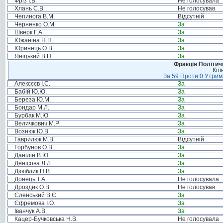
Фріз І.В.
Не голосувала
Хлань С.В.
Не голосував
Чепинога В.М.
Відсутній
Черненко О.М.
За
Шверк Г.А.
За
Южаніна Н.П.
За
Юринець О.В.
За
Яніцький В.П.
За
Фракція Політи
Кіл
За:59 Проти:0 Утрима
Алексєєв І.С.
За
Бабій Ю.Ю.
За
Береза Ю.М.
За
Бондар М.Л.
За
Бурбак М.Ю.
За
Величкович М.Р.
За
Вознюк Ю.В.
За
Гаврилюк М.В.
Відсутній
Горбунов О.В.
За
Данілін В.Ю.
За
Денісова Л.Л.
За
Дзюблик П.В.
За
Донець Т.А.
Не голосувала
Дроздик О.В.
Не голосував
Єленський В.Є.
За
Єфремова І.О.
За
Іванчук А.В.
За
Кацер-Бучковська Н.В.
Не голосувала