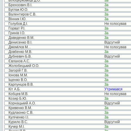
Білоцерковець Д.О.
За
Брензович В.І.
За
Буглак Ю.О.
За
Валентиров С.В.
За
Вінник І.Ю.
За
Голубов Д.І.
Не голосував
Горват Р.І.
За
Гринів І.О.
За
Давиденко В.М.
За
Денисенко В.І.
Відсутній
Джемілєв М. .
Не голосував
Довбенко М.В.
За
Дубневич Б.В.
Відсутній
Євлахов А.С.
За
Жолобецький О.О.
За
Загорій Г.В.
За
Іонова М.М.
За
Іщенко В.О.
За
Карпунцов В.В.
За
Кіт А.Б.
Утримався
Кобцев М.В.
Не голосував
Козир Б.Ю.
За
Корнацький А.О.
Відсутній
Кривенко В.М.
За
Кудлаєнко С.В.
За
Куліченко І.І.
За
Курило В.С.
Відсутній
Кучер М.І.
За