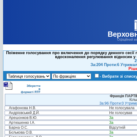
Верховн
Офіційний в
Поіменне голосування про включення до порядку денного сесії п
вдосконалення регулювання відносин у 
2
За:204 Проти:6 Утримал
Ріш
- Вибрати зі списк
Зберегти
в
форматі RTF
Фракція ПАРТ
Кіль
За:96 Проти:0 Утрима
Агафонова Н.В.
Не голосувала
Андрієвський Д.Й.
Не голосував
Арешонков В.Ю.
За
Артюшенко І.А.
За
Барна О.С.
Відсутній
Бєлькова О.В.
За