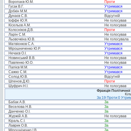
Воропаєв Ю.М.
Проти
Гусак В.Г.
Утримався
Добкін М.М.
Утримався
Дунаєв С.В.
Відсутній
Іоффе Ю.Я.
Не голосував
Кісельов А.М.
Не голосував
Колєсніков Д.В.
Проти
Ларін С.М.
Не голосував
Льовочкіна Ю.В.
Не голосувала
Матвієнков С.А.
Утримався
Мірошниченко Ю.Р.
Утримався
Нечаєв О.І.
Утримався
Новинський В.В.
Не голосував
Павленко Ю.О.
Не голосував
Папієв М.М.
Утримався
Сажко С.М.
Утримався
Солод Ю.В.
Відсутній
Шпенов Д.Ю.
Проти
Шуфрич Н.І.
Не голосував
Фракція Політичної
Кіл
За:19 Проти:0 Утрим
Бабак А.В.
За
Веселова Н.В.
За
Данченко О.І.
За
Журжій А.В.
Не голосував
Кіраль С.І.
За
Лаврик О.В.
За
Мірошніченко І.В.
За