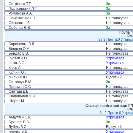
Острікова Т.Г.
За
Підлісецький Л.Т.
За
Романова А.А.
За
Семенченко С.І.
Не голосував
Сисоєнко І.В.
Не голосувала
Соболєв Є.В.
За
Група "
Кіл
За:3 Проти:0 Утрима
Барвіненко В.Д.
Не голосував
Біловол О.М.
Не голосував
Бондар В.В.
Не голосував
Гуляєв В.О.
Утримався
Ільюк А.О.
Утримався
Кіссе А.І.
Не голосував
Кулініч О.І.
Утримався
Мисик В.Ю.
Відсутній
Остапчук В.М.
За
Пресман О.С.
Не голосував
Святаш Д.В.
Не голосував
Шаповалов Ю.А.
Не голосував
Шкіря І.М.
Не голосував
Фракція політичної партії
Кіл
За:2 Проти:0 Утрим
Абдуллін О.Р.
Утримався
Бухарєв В.В.
За
Дубіль В.О.
Відсутній
Івченко В.Є.
Утримався