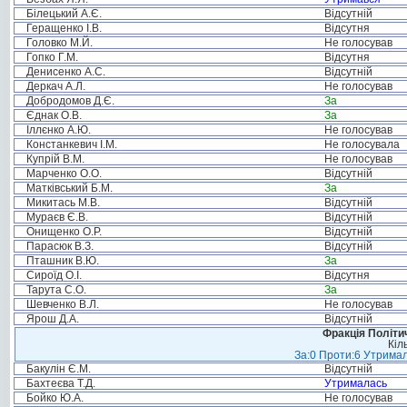
Білецький А.Є.
Відсутній
Геращенко І.В.
Відсутня
Головко М.Й.
Не голосував
Гопко Г.М.
Відсутня
Денисенко А.С.
Відсутній
Деркач А.Л.
Не голосував
Добродомов Д.Є.
За
Єднак О.В.
За
Іллєнко А.Ю.
Не голосував
Констанкевич І.М.
Не голосувала
Купрій В.М.
Не голосував
Марченко О.О.
Відсутній
Матківський Б.М.
За
Микитась М.В.
Відсутній
Мураєв Є.В.
Відсутній
Онищенко О.Р.
Відсутній
Парасюк В.З.
Відсутній
Пташник В.Ю.
За
Сироїд О.І.
Відсутня
Тарута С.О.
За
Шевченко В.Л.
Не голосував
Ярош Д.А.
Відсутній
Фракція Політич
Кіл
За:0 Проти:6 Утримал
Бакулін Є.М.
Відсутній
Бахтеєва Т.Д.
Утрималась
Бойко Ю.А.
Не голосував