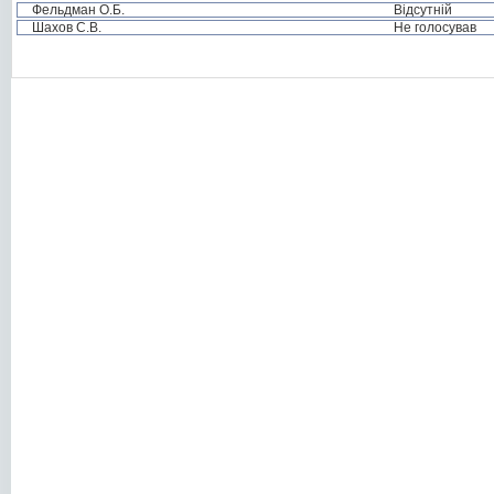
Фельдман О.Б.
Відсутній
Шахов С.В.
Не голосував