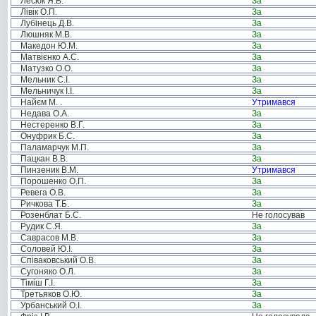
Лесюк Я.В.
За
Лівік О.П.
За
Лубінець Д.В.
За
Люшняк М.В.
За
Македон Ю.М.
За
Матвієнко А.С.
За
Матузко О.О.
За
Мельник С.І.
За
Мельничук І.І.
За
Найєм М. .
Утримався
Недава О.А.
За
Нестеренко В.Г.
За
Онуфрик Б.С.
За
Паламарчук М.П.
За
Пацкан В.В.
За
Пинзеник В.М.
Утримався
Порошенко О.П.
За
Ревега О.В.
За
Ричкова Т.Б.
За
Розенблат Б.С.
Не голосував
Рудик С.Я.
За
Саврасов М.В.
За
Соловей Ю.І.
За
Співаковський О.В.
За
Сугоняко О.Л.
За
Тіміш Г.І.
За
Третьяков О.Ю.
За
Урбанський О.І.
За