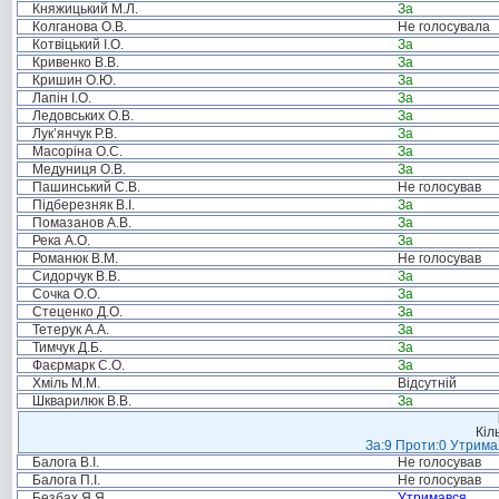
Княжицький М.Л.
За
Колганова О.В.
Не голосувала
Котвіцький І.О.
За
Кривенко В.В.
За
Кришин О.Ю.
За
Лапін І.О.
За
Ледовських О.В.
За
Лук’янчук Р.В.
За
Масоріна О.С.
За
Медуниця О.В.
За
Пашинський С.В.
Не голосував
Підберезняк В.І.
За
Помазанов А.В.
За
Река А.О.
За
Романюк В.М.
Не голосував
Сидорчук В.В.
За
Сочка О.О.
За
Стеценко Д.О.
За
Тетерук А.А.
За
Тимчук Д.Б.
За
Фаєрмарк С.О.
За
Хміль М.М.
Відсутній
Шкварилюк В.В.
За
Кіл
За:9 Проти:0 Утримал
Балога В.І.
Не голосував
Балога П.І.
Не голосував
Безбах Я.Я.
Утримався