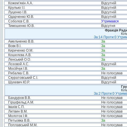
Кожем’якін А.А.
Відсутній
Крулько І.І.
Відсутній
Луценко І.В.
Відсутній
Одарченко Ю.В.
Відсутній
Соболєв С.В.
Утримався
Тимошенко Ю.В.
Відсутня
Фракція Ради
Кіл
За:14 Проти:0 Утрим
Амельченко В.В.
За
Вовк В.І.
За
Кириченко О.М.
За
Кошелєва А.В.
За
Ленський О.О.
За
Лозовой А.С.
Відсутній
Мосійчук І.В.
За
Рибалка С.В.
Не голосував
Скуратовський С.І.
Відсутній
Шухевич Ю.Р.
Відсутній
Гру
Кіл
За:2 Проти:0 Утрима
Бандуров В.В.
Не голосував
Гіршфельд А.М.
Не голосував
Івахів С.П.
Не голосував
Литвин В.М.
Не голосував
Молоток І.Ф.
Не голосував
Петьовка В.В.
За
Поплавський М.М.
Не голосував