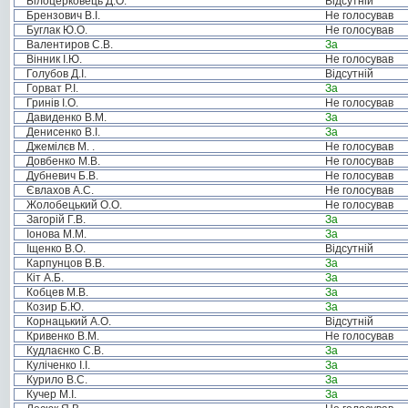
Білоцерковець Д.О.
Відсутній
Брензович В.І.
Не голосував
Буглак Ю.О.
Не голосував
Валентиров С.В.
За
Вінник І.Ю.
Не голосував
Голубов Д.І.
Відсутній
Горват Р.І.
За
Гринів І.О.
Не голосував
Давиденко В.М.
За
Денисенко В.І.
За
Джемілєв М. .
Не голосував
Довбенко М.В.
Не голосував
Дубневич Б.В.
Не голосував
Євлахов А.С.
Не голосував
Жолобецький О.О.
Не голосував
Загорій Г.В.
За
Іонова М.М.
За
Іщенко В.О.
Відсутній
Карпунцов В.В.
За
Кіт А.Б.
За
Кобцев М.В.
За
Козир Б.Ю.
За
Корнацький А.О.
Відсутній
Кривенко В.М.
Не голосував
Кудлаєнко С.В.
За
Куліченко І.І.
За
Курило В.С.
За
Кучер М.І.
За