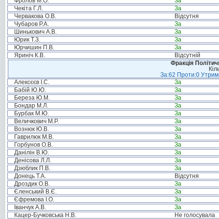
Фролов М.О.
За
Чекіта Г.Л.
За
Червакова О.В.
Відсутня
Чубаров Р.А.
За
Шинькович А.В.
За
Юрик Т.З.
За
Юрчишин П.В.
За
Яриніч К.В.
Відсутній
Фракція Політи
Кіл
За:62 Проти:0 Утрима
Алексєєв І.С.
За
Бабій Ю.Ю.
За
Береза Ю.М.
За
Бондар М.Л.
За
Бурбак М.Ю.
За
Величкович М.Р.
За
Вознюк Ю.В.
За
Гаврилюк М.В.
За
Горбунов О.В.
За
Данілін В.Ю.
За
Денісова Л.Л.
За
Дзюблик П.В.
За
Донець Т.А.
Відсутня
Дроздик О.В.
За
Єленський В.Є.
За
Єфремова І.О.
За
Іванчук А.В.
За
Кацер-Бучковська Н.В.
Не голосувала