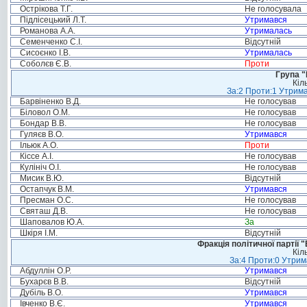
Острікова Т.Г.
Не голосувала
Підлісецький Л.Т.
Утримався
Романова А.А.
Утрималась
Семенченко С.І.
Відсутній
Сисоєнко І.В.
Утрималась
Соболєв Є.В.
Проти
Група "
Кіл
За:2 Проти:1 Утрима
Барвіненко В.Д.
Не голосував
Біловол О.М.
Не голосував
Бондар В.В.
Не голосував
Гуляєв В.О.
Утримався
Ільюк А.О.
Проти
Кіссе А.І.
Не голосував
Кулініч О.І.
Не голосував
Мисик В.Ю.
Відсутній
Остапчук В.М.
Утримався
Пресман О.С.
Не голосував
Святаш Д.В.
Не голосував
Шаповалов Ю.А.
За
Шкіря І.М.
Відсутній
Фракція політичної партії
Кіл
За:4 Проти:0 Утрим
Абдуллін О.Р.
Утримався
Бухарєв В.В.
Відсутній
Дубіль В.О.
Утримався
Івченко В.Є.
Утримався