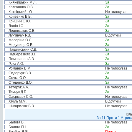
Княжицький М.Л.
За
Колганова О.В.
За
Котвіцький І.О.
Не голосував
Кривенко В.В.
За
Кришин О.Ю.
За
Лапін І.О.
За
Ледовських О.В.
За
Лук’янчук Р.В.
Відсутній
Масоріна О.С.
За
Медуниця О.В.
За
Пашинський С.В.
За
Підберезняк В.І.
За
Помазанов А.В.
За
Река А.О.
За
Романюк В.М.
Не голосував
Сидорчук В.В.
За
Сочка О.О.
За
Стеценко Д.О.
За
Тетерук А.А.
Не голосував
Тимчук Д.Б.
За
Фаєрмарк С.О.
Не голосував
Хміль М.М.
Відсутній
Шкварилюк В.В.
Не голосував
Кіл
За:11 Проти:1 Утрима
Балога В.І.
Не голосував
Балога П.І.
За
Безбах Я.Я.
Проти