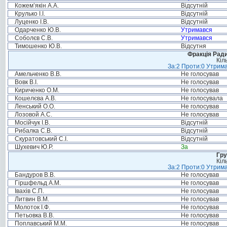
Кожем’якін А.А.
Відсутній
Крулько І.І.
Відсутній
Луценко І.В.
Відсутній
Одарченко Ю.В.
Утримався
Соболєв С.В.
Утримався
Тимошенко Ю.В.
Відсутня
Фракція Ради
Кіл
За:2 Проти:0 Утрима
Амельченко В.В.
Не голосував
Вовк В.І.
Не голосував
Кириченко О.М.
Не голосував
Кошелєва А.В.
Не голосувала
Ленський О.О.
Не голосував
Лозовой А.С.
Не голосував
Мосійчук І.В.
Відсутній
Рибалка С.В.
Відсутній
Скуратовський С.І.
Відсутній
Шухевич Ю.Р.
За
Гру
Кіл
За:2 Проти:0 Утрима
Бандуров В.В.
Не голосував
Гіршфельд А.М.
Не голосував
Івахів С.П.
Не голосував
Литвин В.М.
Не голосував
Молоток І.Ф.
Не голосував
Петьовка В.В.
Не голосував
Поплавський М.М.
Не голосував