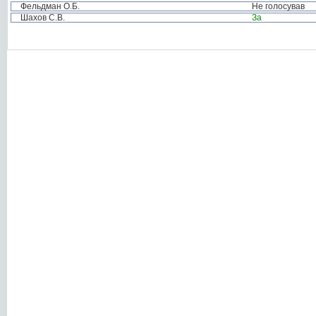
Фельдман О.Б.
Не голосував
Шахов С.В.
За