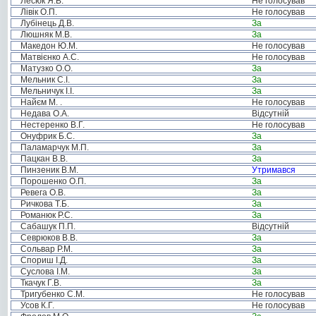
Лесюк Я.В.
Не голосував
Лівік О.П.
Не голосував
Лубінець Д.В.
За
Люшняк М.В.
За
Македон Ю.М.
Не голосував
Матвієнко А.С.
Не голосував
Матузко О.О.
За
Мельник С.І.
За
Мельничук І.І.
За
Найєм М. .
Не голосував
Недава О.А.
Відсутній
Нестеренко В.Г.
Не голосував
Онуфрик Б.С.
За
Паламарчук М.П.
За
Пацкан В.В.
За
Пинзеник В.М.
Утримався
Порошенко О.П.
За
Ревега О.В.
За
Ричкова Т.Б.
За
Романюк Р.С.
За
Сабашук П.П.
Відсутній
Севрюков В.В.
За
Сольвар Р.М.
За
Спориш І.Д.
За
Суслова І.М.
За
Ткачук Г.В.
За
Тригубенко С.М.
Не голосував
Усов К.Г.
Не голосував