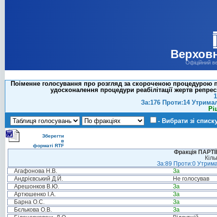
Верховн
Офіційний в
Поіменне голосування про розгляд за скороченою процедурою пр
удосконалення процедури реабілітації жертв репресі
1
За:176 Проти:14 Утрима
Рі
- Вибрати зі списк
Зберегти
в
форматі RTF
Фракція ПАРТ
Кіль
За:89 Проти:0 Утрима
Агафонова Н.В.
За
Андрієвський Д.Й.
Не голосував
Арешонков В.Ю.
За
Артюшенко І.А.
За
Барна О.С.
За
Бєлькова О.В.
За