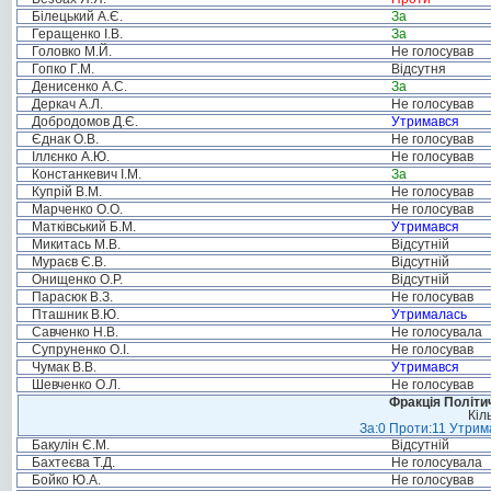
Білецький А.Є.
За
Геращенко І.В.
За
Головко М.Й.
Не голосував
Гопко Г.М.
Відсутня
Денисенко А.С.
За
Деркач А.Л.
Не голосував
Добродомов Д.Є.
Утримався
Єднак О.В.
Не голосував
Іллєнко А.Ю.
Не голосував
Констанкевич І.М.
За
Купрій В.М.
Не голосував
Марченко О.О.
Не голосував
Матківський Б.М.
Утримався
Микитась М.В.
Відсутній
Мураєв Є.В.
Відсутній
Онищенко О.Р.
Відсутній
Парасюк В.З.
Не голосував
Пташник В.Ю.
Утрималась
Савченко Н.В.
Не голосувала
Супруненко О.І.
Не голосував
Чумак В.В.
Утримався
Шевченко О.Л.
Не голосував
Фракція Політич
Кіл
За:0 Проти:11 Утрима
Бакулін Є.М.
Відсутній
Бахтеєва Т.Д.
Не голосувала
Бойко Ю.А.
Не голосував