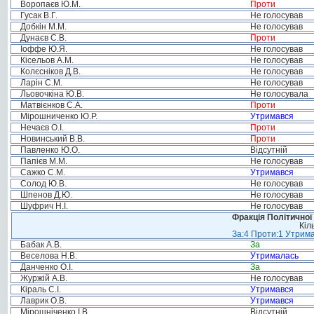
Воропаєв Ю.М.
Проти
Гусак В.Г.
Не голосував
Добкін М.М.
Не голосував
Дунаєв С.В.
Проти
Іоффе Ю.Я.
Не голосував
Кісельов А.М.
Не голосував
Колєсніков Д.В.
Не голосував
Ларін С.М.
Не голосував
Льовочкіна Ю.В.
Не голосувала
Матвієнков С.А.
Проти
Мірошниченко Ю.Р.
Утримався
Нечаєв О.І.
Проти
Новинський В.В.
Проти
Павленко Ю.О.
Відсутній
Папієв М.М.
Не голосував
Сажко С.М.
Утримався
Солод Ю.В.
Не голосував
Шпенов Д.Ю.
Не голосував
Шуфрич Н.І.
Не голосував
Фракція Політичної
Кіл
За:4 Проти:1 Утрима
Бабак А.В.
За
Веселова Н.В.
Утрималась
Данченко О.І.
За
Журжій А.В.
Не голосував
Кіраль С.І.
Утримався
Лаврик О.В.
Утримався
Мірошніченко І.В.
Відсутній