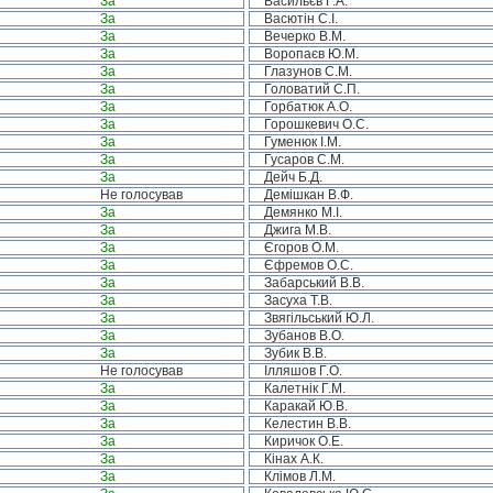
За
Васильєв Г.А.
За
Васютін С.І.
За
Вечерко В.М.
За
Воропаєв Ю.М.
За
Глазунов С.М.
За
Головатий С.П.
За
Горбатюк А.О.
За
Горошкевич О.С.
За
Гуменюк І.М.
За
Гусаров С.М.
За
Дейч Б.Д.
Не голосував
Демішкан В.Ф.
За
Демянко М.І.
За
Джига М.В.
За
Єгоров О.М.
За
Єфремов О.С.
За
Забарський В.В.
За
Засуха Т.В.
За
Звягільський Ю.Л.
За
Зубанов В.О.
За
Зубик В.В.
Не голосував
Ілляшов Г.О.
За
Калетнік Г.М.
За
Каракай Ю.В.
За
Келестин В.В.
За
Киричок О.Е.
За
Кінах А.К.
За
Клімов Л.М.