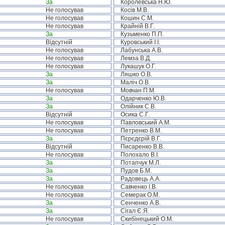
За
Королевська Н.Ю.
Не голосував
Косів М.В.
Не голосував
Кошин С.М.
Не голосував
Крайній В.Г.
За
Кузьменко П.П.
Відсутній
Куровський І.І.
Не голосував
Лабунська А.В.
Не голосував
Лемза В.Д.
Не голосував
Лукашук О.Г.
За
Ляшко О.В.
За
Маліч О.В.
Не голосував
Мовчан П.М.
За
Одарченко Ю.В.
За
Олійник С.В.
Відсутній
Осика С.Г.
Не голосував
Павловський А.М.
Не голосував
Петренко В.М.
За
Пєрєдєрій В.Г.
Відсутній
Писаренко В.В.
Не голосував
Полохало В.І.
За
Потапчук М.Л.
За
Пудов Б.М.
За
Радовець А.А.
Не голосував
Савченко І.В.
Не голосував
Семерак О.М.
За
Сенченко А.В.
За
Сігал Є.Я.
Не голосував
Скибінецький О.М.