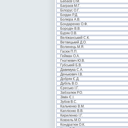
Бабаєв О.М.
Баграєв М.Г.
Білорус О.Г.
Богдан Р.Д.
Болюра А.В.
Бондаренко О.Ф.
Бородін В.В.
Буряк О.В.
Веліжанський С.К.
Ветвицький Д.О.
Волинець М.Я.
Гасюк П.П.
Гейман О.А.
Гнаткевич Ю.В.
Губський Б.В.
Давимука С.А.
Денькович І.В.
Добряк Є.Д.
Дубіль В.О.
Єресько І.Г.
Забзалюк Р.О.
Зімін Є.І.
Зубов В.С.
Кальченко В.М.
Каплієнко В.В.
Кириленко І.Г.
Ковзель М.О.
Кондратюк О.К.