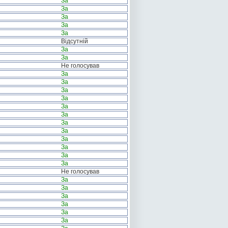
За
За
За
За
За
Відсутній
За
За
Не голосував
За
За
За
За
За
За
За
За
За
За
За
За
Не голосував
За
За
За
За
За
За