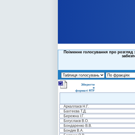
Поіменне голосування про розгляд 
забезп
Зберегти
в
форматі RTF
Аркаллаєв Н.Г.
Бахтеєва Т.Д.
Бережна І.Г.
Богуслаєв В.О.
Бондаренко В.В.
Бондик В.А.