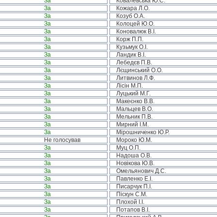
За
Ковалевська Ю.С.
За
Кожара Л.О.
За
Козуб О.А.
За
Колоцей Ю.О.
За
Коновалюк В.І.
За
Корж П.П.
За
Кузьмук О.І.
За
Ландик В.І.
За
Лебедєв П.В.
За
Лєщинський О.О.
За
Литвинов Л.Ф.
За
Лісін М.П.
За
Луцький М.Г.
За
Макеєнко В.В.
За
Мальцев В.О.
За
Мельник П.В.
За
Мирний І.М.
За
Мірошниченко Ю.Р.
Не голосував
Мороко Ю.М.
За
Муц О.П.
За
Надоша О.В.
За
Новікова Ю.В.
За
Омельянович Д.С.
За
Павленко Е.І.
За
Писарчук П.І.
За
Піскун С.М.
За
Плохой І.І.
За
Потапов В.І.