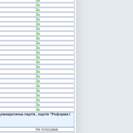
За
За
За
За
За
За
За
За
За
За
За
За
За
За
За
За
За
За
За
За
За
За
За
За
емократична партія , партія “Реформи і
Не голосував