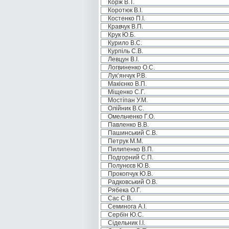
Корж В.Т.
Коротюк В.І.
Костенко П.І.
Кравчук В.П.
Крук Ю.Б.
Курило В.С.
Курпіль С.В.
Левцун В.І.
Логвиненко О.С.
Лук’янчук Р.В.
Макієнко В.П.
Міщенко С.Г.
Мостіпан У.М.
Олійник В.С.
Омельченко Г.О.
Павленко В.В.
Пашинський С.В.
Петрук М.М.
Пилипенко В.П.
Подгорний С.П.
Полунєєв Ю.В.
Прокопчук Ю.В.
Радковський О.В.
Рябека О.Г.
Сас С.В.
Семинога А.І.
Сербін Ю.С.
Сідельник І.І.