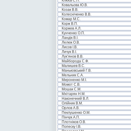
Клюєв С.П.
Ковальова Ю.В.
Козак В.В.
Колесніченко В.В.
Комар М.С.
Корж В.П.
Коржев А.Л.
Кунченко О.П.
Ландік В.І.
Лелюк О.В.
Лисов І.В.
Личук В.І.
Лук’янов В.В.
Майборода С.Ф.
Малишев В.С.
Маньковський Г.В.
Мельник С.А.
Мироненко М.І.
Момот С.В.
Мошак С.М.
Мхітарян Н.М.
Наконечний В.Л.
Олійник В.М.
Орлов А.В.
Пеклушенко О.М.
Пінчук А.П.
Плотніков О.В.
Попеску І.В.