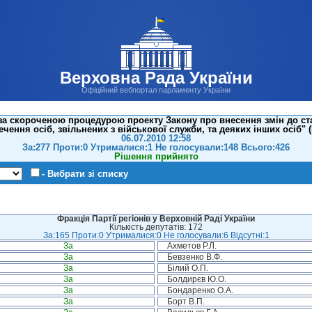
Верховна Рада України
Офіційний вебпортал парламенту України
за скороченою процедурою проекту Закону про внесення змін до стат
ечення осіб, звільнених з військової служби, та деяких інших осіб" 
06.07.2010 12:58
За:277 Проти:0 Утрималися:1 Не голосували:148 Всього:426
Рішення прийнято
- Вибрати зі списку
Фракція Партії регіонів у Верховній Раді України
Кількість депутатів: 172
За:165 Проти:0 Утрималися:0 Не голосували:6 Відсутні:1
За
Ахметов Р.Л.
За
Бевзенко В.Ф.
За
Білий О.П.
За
Болдирєв Ю.О.
За
Бондаренко О.А.
За
Борт В.П.