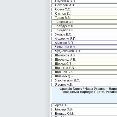
Скубенко В.П.
Соколов М.В.
Сочка О.О.
Суслов Є.І.
Таран В.В.
Тищенко О.І.
Трайдук М.Ф.
Триндюк Ю.Г.
Уколов В.О.
Федорчук Я.П.
Філенко В.П.
Чепинога В.М.
Чудновський В.О.
Шаманов В.В.
Шевченко А.В.
Шевчук С.В.
Шишкіна Е.В.
Шиянов Б.А.
Шлемко Д.В.
Яворівський В.О.
Яценко А.В.
Фракція Блоку “Наша Україна – Наро
Українська Народна Партія, Україн
Ар’єв В.І.
Білозір О.В.
Бондар О.М.