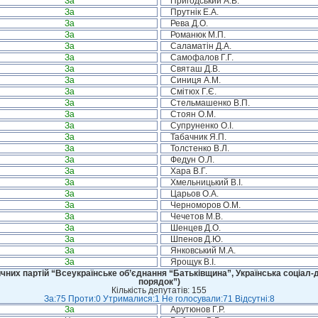
За
Пригодський А.В.
За
Прутнік Е.А.
За
Рева Д.О.
За
Романюк М.П.
За
Саламатін Д.А.
За
Самофалов Г.Г.
За
Святаш Д.В.
За
Синиця А.М.
За
Смітюх Г.Є.
За
Стельмашенко В.П.
За
Стоян О.М.
За
Супруненко О.І.
За
Табачник Я.П.
За
Толстенко В.Л.
За
Федун О.Л.
За
Хара В.Г.
За
Хмельницький В.І.
За
Царьов О.А.
За
Черноморов О.М.
За
Чечетов М.В.
За
Шенцев Д.О.
За
Шпенов Д.Ю.
За
Янковський М.А.
За
Ярощук В.І.
чних партій “Всеукраїнське об’єднання “Батьківщина”, Українська соціал-д
порядок”)
Кількість депутатів: 155
За:75 Проти:0 Утрималися:1 Не голосували:71 Відсутні:8
За
Арутюнов Г.Р.