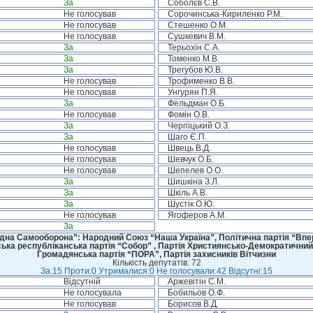
За
Соболєв С.В.
Не голосував
Сорочинська-Кириленко Р.М.
Не голосував
Стешенко О.М.
Не голосував
Сушкевич В.М.
За
Терьохін С.А.
За
Томенко М.В.
За
Трегубов Ю.В.
Не голосував
Трофименко В.В.
Не голосував
Унгурян П.Я.
За
Фельдман О.Б.
Не голосував
Фомін О.В.
За
Черпіцький О.З.
За
Шаго Є.П.
Не голосував
Швець В.Д.
Не голосував
Шевчук О.Б.
Не голосував
Шепелев О.О.
За
Шишкіна З.Л.
За
Шкіль А.В.
За
Шустік О.Ю.
Не голосував
Ягоферов А.М.
За
дна Самооборона”: Народний Союз “Наша Україна”, Політична партія “Впере
ська республіканська партія “Собор” , Партія Християнсько-Демократичний
Громадянська партія “ПОРА”, Партія захисників Вітчизни
Кількість депутатів: 72
За:15 Проти:0 Утрималися:0 Не голосували:42 Відсутні:15
Відсутній
Аржевітін С.М.
Не голосувала
Бобильов О.Ф.
Не голосував
Борисов В.Д.