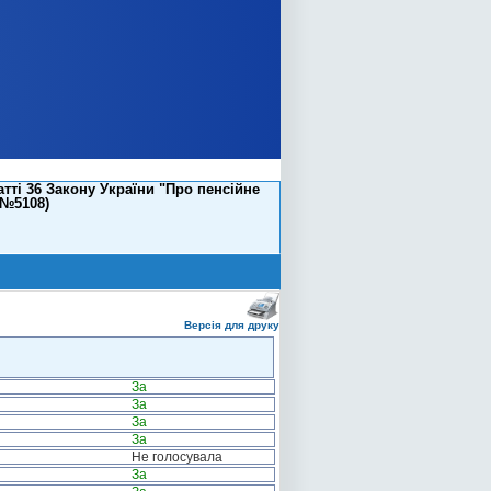
ті 36 Закону України "Про пенсійне
(№5108)
Версія для друку
За
За
За
За
Не голосувала
За