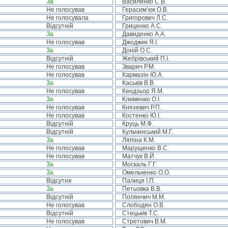
За
Василенко С.В.
Не голосував
Герасим’юк О.В.
Не голосувала
Григорович Л.С.
Відсутній
Гриценко А.С.
За
Давиденко А.А.
Не голосував
Джоджик Я.І.
За
Доній О.С.
Відсутній
Жебрівський П.І.
Не голосував
Зварич Р.М.
Не голосував
Кармазін Ю.А.
За
Каськів В.В.
Не голосував
Кендзьор Я.М.
За
Клименко О.І.
Не голосував
Князевич Р.П.
Не голосував
Костенко Ю.І.
Відсутній
Круць М.Ф.
Відсутній
Кульчинський М.Г.
За
Ляпіна К.М.
Не голосував
Марущенко В.С.
Не голосував
Матчук В.Й.
За
Москаль Г.Г.
За
Омельченко О.О.
Відсутня
Палиця І.П.
За
Петьовка В.В.
Відсутній
Полянчич М.М.
Не голосував
Слободян О.В.
Відсутній
Стецьків Т.С.
Не голосував
Стретович В.М.