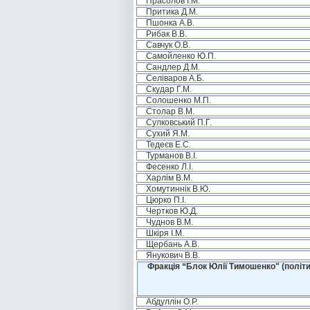
Прасолов І.М.
Притика Д.М.
Пшонка А.В.
Рибак В.В.
Савчук О.В.
Самойленко Ю.П.
Сандлер Д.М.
Селіваров А.Б.
Скудар Г.М.
Солошенко М.П.
Столар В.М.
Сулковський П.Г.
Сухий Я.М.
Тедеєв Е.С.
Турманов В.І.
Фесенко Л.І.
Харлім В.М.
Хомутиннік В.Ю.
Цюрко П.І.
Чертков Ю.Д.
Чуднов В.М.
Шкіря І.М.
Щербань А.В.
Янукович В.В.
Фракція “Блок Юлії Тимошенко" (політи
Абдуллін О.Р.