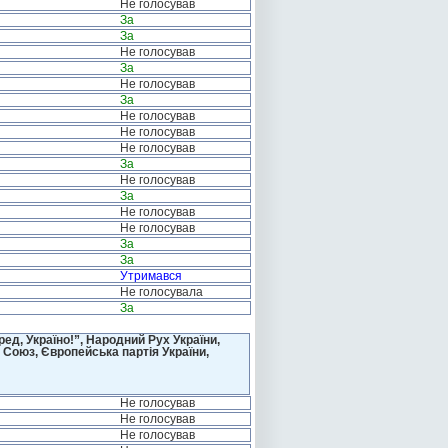
Не голосував
За
За
Не голосував
За
Не голосував
За
Не голосував
Не голосував
Не голосував
За
Не голосував
За
Не голосував
Не голосував
За
За
Утримався
Не голосувала
За
д, Україно!”, Народний Рух України,
 Союз, Європейська партія України,
Не голосував
Не голосував
Не голосував