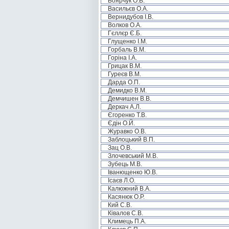
Боярчук О.В.
Васильєв О.А.
Вернидубов І.В.
Волков О.А.
Гєллєр Є.Б.
Глущенко І.М.
Горбаль В.М.
Горіна І.А.
Грицак В.М.
Гуреєв В.М.
Дарда О.П.
Демидко В.М.
Демчишен В.В.
Деркач А.Л.
Єгоренко Т.В.
Єдін О.Й.
Журавко О.В.
Заблоцький В.П.
Зац О.В.
Злочевський М.В.
Зубець М.В.
Іванющенко Ю.В.
Ісаєв Л.О.
Калюжний В.А.
Касянюк О.Р.
Кий С.В.
Ківалов С.В.
Климець П.А.