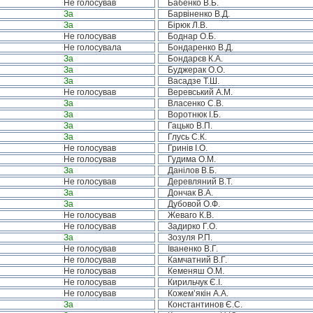
Не голосував
Бабенко В.Б.
За
Барвіненко В.Д.
За
Бірюк Л.В.
Не голосував
Боднар О.Б.
Не голосувала
Бондаренко В.Д.
За
Бондарєв К.А.
За
Буджерак О.О.
За
Васадзе Т.Ш.
Не голосував
Веревський А.М.
За
Власенко С.В.
За
Воротнюк І.Б.
За
Гацько В.П.
За
Глусь С.К.
Не голосував
Гринів І.О.
Не голосував
Гудима О.М.
За
Данілов В.Б.
Не голосував
Деревляний В.Т.
За
Дончак В.А.
За
Дубовой О.Ф.
Не голосував
Жеваго К.В.
Не голосував
Задирко Г.О.
За
Зозуля Р.П.
Не голосував
Іваненко В.Г.
Не голосував
Камчатний В.Г.
Не голосував
Кеменяш О.М.
Не голосував
Кирильчук Є.І.
Не голосував
Кожем’якін А.А.
За
Константинов Є.С.