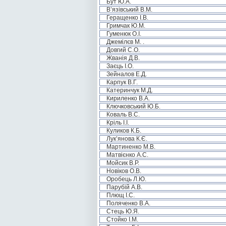
Бут Ю.А.
В’язівський В.М.
Геращенко І.В.
Гримчак Ю.М.
Гуменюк О.І.
Джемілєв М. .
Довгий С.О.
Жванія Д.В.
Заєць І.О.
Зейналов Е.Д.
Карпук В.Г.
Катеринчук М.Д.
Кириленко В.А.
Ключковський Ю.Б.
Коваль В.С.
Кріль І.І.
Куликов К.Б.
Лук’янова К.Є.
Мартиненко М.В.
Матвієнко А.С.
Мойсик В.Р.
Новіков О.В.
Оробець Л.Ю.
Парубій А.В.
Плющ І.С.
Поляченко В.А.
Стець Ю.Я.
Стойко І.М.