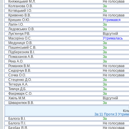
Княжицький М.Л.
Не голосував
Колганова О.В.
За
Котвіцький І.О.
За
Кривенко В.В.
Не голосував
Кришин О.Ю.
Утримався
Лапін І.О.
За
Ледовських О.В.
За
Лук’янчук Р.В.
Відсутній
Масоріна О.С.
Утрималась
Медуниця О.В.
За
Пашинський С.В.
За
Підберезняк В.І.
За
Помазанов А.В.
За
Река А.О.
За
Романюк В.М.
Не голосував
Сидорчук В.В.
Не голосував
Сочка О.О.
Не голосував
Стеценко Д.О.
За
Тетерук А.А.
За
Тимчук Д.Б.
За
Фаєрмарк С.О.
За
Хміль М.М.
Відсутній
Шкварилюк В.В.
За
Кіл
За:11 Проти:3 Утрима
Балога В.І.
За
Балога П.І.
Не голосував
Безбах Я.Я.
Не голосував