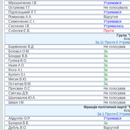
Мірошніченко І.В.
Утримався
Острікова Т.Г.
Не голосувала
Підлісецький Л.Т.
Утримався
Романова А.А.
Відсутня
Семенченко С.І.
Утримався
Сисоєнко І.В.
Утрималась
Соболєв Є.В.
Проти
Група "
Кіл
За:11 Проти:0 Утрима
Барвіненко В.Д.
Не голосував
Біловол О.М.
За
Бондар В.В.
За
Гуляєв В.О.
За
Ільюк А.О.
За
Кіссе А.І.
За
Кулініч О.І.
За
Мисик В.Ю.
За
Остапчук В.М.
За
Пресман О.С.
Не голосував
Святаш Д.В.
Не голосував
Шаповалов Ю.А.
Не голосував
Шкіря І.М.
Не голосував
Фракція політичної партії
Кіл
За:1 Проти:0 Утрим
Абдуллін О.Р.
Утримався
Бухарєв В.В.
За
Дубіль В.О.
Відсутній