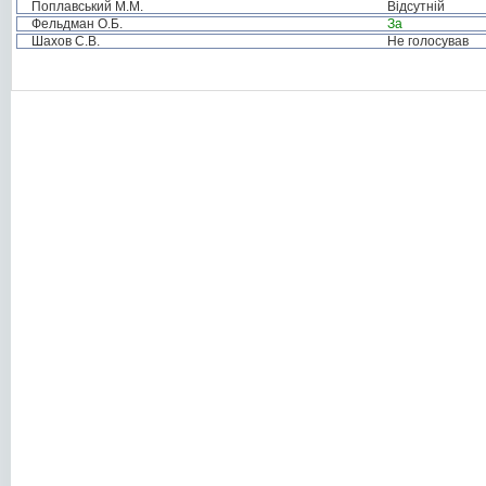
Поплавський М.М.
Відсутній
Фельдман О.Б.
За
Шахов С.В.
Не голосував