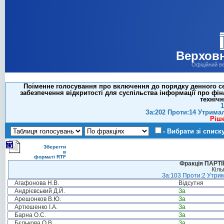
Верховн
Офіційний в
Поіменне голосування про включення до порядку денного сес
забезпечення відкритості для суспільства інформації про фі
техніч
1
За:202 Проти:14 Утрима
Ріш
- Вибрати зі списк
Зберегти
в
форматі RTF
Фракція ПАРТ
Кіль
За:103 Проти:2 Утрим
Агафонова Н.В.
Відсутня
Андрієвський Д.Й.
За
Арешонков В.Ю.
За
Артюшенко І.А.
За
Барна О.С.
За
Бєлькова О.В.
За