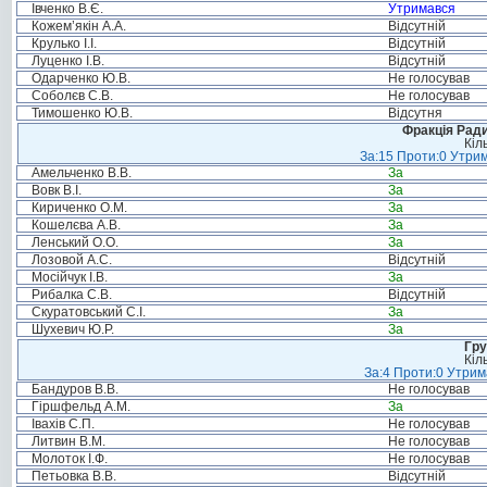
Івченко В.Є.
Утримався
Кожем’якін А.А.
Відсутній
Крулько І.І.
Відсутній
Луценко І.В.
Відсутній
Одарченко Ю.В.
Не голосував
Соболєв С.В.
Не голосував
Тимошенко Ю.В.
Відсутня
Фракція Ради
Кіл
За:15 Проти:0 Утрим
Амельченко В.В.
За
Вовк В.І.
За
Кириченко О.М.
За
Кошелєва А.В.
За
Ленський О.О.
За
Лозовой А.С.
Відсутній
Мосійчук І.В.
За
Рибалка С.В.
Відсутній
Скуратовський С.І.
За
Шухевич Ю.Р.
За
Гру
Кіл
За:4 Проти:0 Утрим
Бандуров В.В.
Не голосував
Гіршфельд А.М.
За
Івахів С.П.
Не голосував
Литвин В.М.
Не голосував
Молоток І.Ф.
Не голосував
Петьовка В.В.
Відсутній