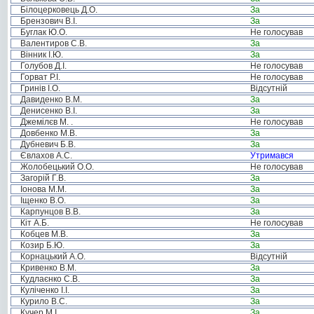
Білоцерковець Д.О.
За
Брензович В.І.
За
Буглак Ю.О.
Не голосував
Валентиров С.В.
За
Вінник І.Ю.
За
Голубов Д.І.
Не голосував
Горват Р.І.
Не голосував
Гринів І.О.
Відсутній
Давиденко В.М.
За
Денисенко В.І.
За
Джемілєв М. .
Не голосував
Довбенко М.В.
За
Дубневич Б.В.
За
Євлахов А.С.
Утримався
Жолобецький О.О.
Не голосував
Загорій Г.В.
За
Іонова М.М.
За
Іщенко В.О.
За
Карпунцов В.В.
За
Кіт А.Б.
Не голосував
Кобцев М.В.
За
Козир Б.Ю.
За
Корнацький А.О.
Відсутній
Кривенко В.М.
За
Кудлаєнко С.В.
За
Куліченко І.І.
За
Курило В.С.
За
Кучер М.І.
За