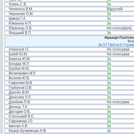
Хлань С.В.
За
Чепинога В.М.
Відсутній
Черненко О.М.
За
Шверк Г.А.
За
Южаніна Н.П.
За
Юринець О.В.
Не голосувала
Яніцький В.П.
За
Фракція Політи
Кіл
За:57 Проти:0 Утрима
Алексєєв І.С.
Не голосував
Бабій Ю.Ю.
Не голосував
Береза Ю.М.
За
Бондар М.Л.
За
Бурбак М.Ю.
За
Величкович М.Р.
За
Вознюк Ю.В.
За
Гаврилюк М.В.
За
Горбунов О.В.
За
Данілін В.Ю.
За
Денісова Л.Л.
За
Дзюблик П.В.
Не голосував
Донець Т.А.
За
Дроздик О.В.
За
Єленський В.Є.
За
Єфремова І.О.
За
Іванчук А.В.
За
Кацер-Бучковська Н.В.
За