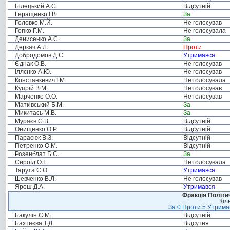
Білецький А.Є.
Відсутній
Геращенко І.В.
За
Головко М.Й.
Не голосував
Гопко Г.М.
Не голосувала
Денисенко А.С.
За
Деркач А.Л.
Проти
Добродомов Д.Є.
Утримався
Єднак О.В.
Не голосував
Іллєнко А.Ю.
Не голосував
Констанкевич І.М.
Не голосувала
Купрій В.М.
Не голосував
Марченко О.О.
Не голосував
Матківський Б.М.
За
Микитась М.В.
За
Мураєв Є.В.
Відсутній
Онищенко О.Р.
Відсутній
Парасюк В.З.
Відсутній
Петренко О.М.
Відсутній
Розенблат Б.С.
За
Сироїд О.І.
Не голосувала
Тарута С.О.
Утримався
Шевченко В.Л.
Не голосував
Ярош Д.А.
Утримався
Фракція Політич
Кіл
За:0 Проти:5 Утримал
Бакулін Є.М.
Відсутній
Бахтеєва Т.Д.
Відсутня