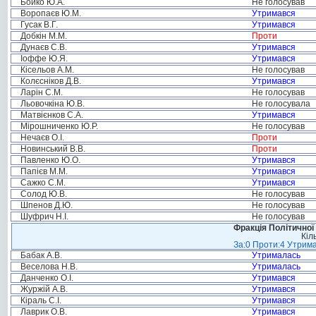
Бойко Ю.А.
Не голосував
Воропаєв Ю.М.
Утримався
Гусак В.Г.
Утримався
Добкін М.М.
Проти
Дунаєв С.В.
Утримався
Іоффе Ю.Я.
Утримався
Кісельов А.М.
Не голосував
Колєсніков Д.В.
Утримався
Ларін С.М.
Не голосував
Льовочкіна Ю.В.
Не голосувала
Матвієнков С.А.
Утримався
Мірошниченко Ю.Р.
Не голосував
Нечаєв О.І.
Проти
Новинський В.В.
Проти
Павленко Ю.О.
Утримався
Папієв М.М.
Утримався
Сажко С.М.
Утримався
Солод Ю.В.
Не голосував
Шпенов Д.Ю.
Не голосував
Шуфрич Н.І.
Не голосував
Фракція Політичної
Кіл
За:0 Проти:4 Утрима
Бабак А.В.
Утрималась
Веселова Н.В.
Утрималась
Данченко О.І.
Утримався
Журжій А.В.
Утримався
Кіраль С.І.
Утримався
Лаврик О.В.
Утримався