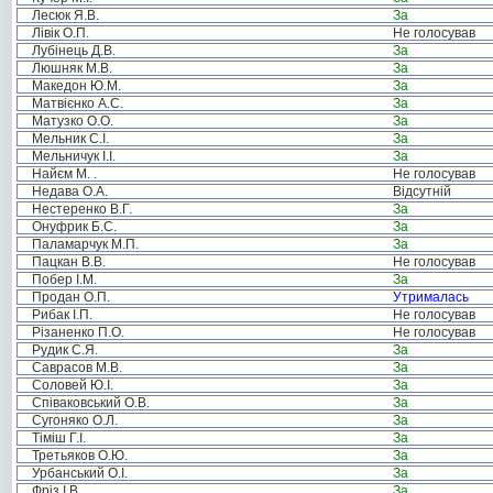
Лесюк Я.В.
За
Лівік О.П.
Не голосував
Лубінець Д.В.
За
Люшняк М.В.
За
Македон Ю.М.
За
Матвієнко А.С.
За
Матузко О.О.
За
Мельник С.І.
За
Мельничук І.І.
За
Найєм М. .
Не голосував
Недава О.А.
Відсутній
Нестеренко В.Г.
За
Онуфрик Б.С.
За
Паламарчук М.П.
За
Пацкан В.В.
Не голосував
Побер І.М.
За
Продан О.П.
Утрималась
Рибак І.П.
Не голосував
Різаненко П.О.
Не голосував
Рудик С.Я.
За
Саврасов М.В.
За
Соловей Ю.І.
За
Співаковський О.В.
За
Сугоняко О.Л.
За
Тіміш Г.І.
За
Третьяков О.Ю.
За
Урбанський О.І.
За
Фріз І.В.
За