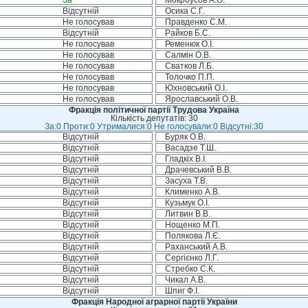
За
Мокроусов А.О.
Відсутній
Осика С.Г.
Не голосував
Правденко С.М.
Відсутній
Райков Б.С.
Не голосував
Ременюк О.І.
Не голосував
Салмін О.В.
Не голосував
Сватков Л.Б.
Не голосував
Толочко П.П.
Не голосував
Юхновський О.І.
Не голосував
Ярославський О.В.
Фракція політичної партії Трудова Україна
Кількість депутатів: 30
За:0 Проти:0 Утрималися:0 Не голосували:0 Відсутні:30
Відсутній
Буряк О.В.
Відсутній
Васадзе Т.Ш.
Відсутній
Гладкіх В.І.
Відсутній
Драчевський В.В.
Відсутній
Засуха Т.В.
Відсутній
Клименко А.В.
Відсутній
Кузьмук О.І.
Відсутній
Литвин В.В.
Відсутній
Нощенко М.П.
Відсутній
Полякова Л.Є.
Відсутній
Раханський А.В.
Відсутній
Сергієнко Л.Г.
Відсутній
Стребко С.К.
Відсутній
Чикал А.В.
Відсутній
Шпиг Ф.І.
Фракція Народної аграрної партії України