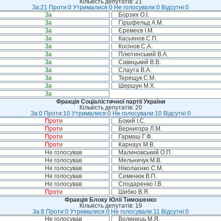
Кількість депутатів: 21
За:21 Проти:0 Утрималися:0 Не голосували:0 Відсутні:0
За
Борзих О.І.
За
Гіршфельд А.М.
За
Єремеєв І.М.
За
Касьянов С.П.
За
Косінов С.А.
За
Плютинський В.А.
За
Савицький В.В.
За
Слаута В.А.
За
Терещук С.М.
За
Шершун М.Х.
За
Фракція Соціалістичної партії України
Кількість депутатів: 20
За:0 Проти:10 Утрималися:0 Не голосували:10 Відсутні:0
Проти
Бокий І.С.
Проти
Вернигора Л.М.
Проти
Гармаш Г.Ф.
Проти
Карнаух М.В.
Не голосував
Малиновський О.П.
Не голосував
Мельничук М.В.
Не голосував
Ніколаєнко С.М.
Не голосував
Семенюк В.П.
Не голосував
Сподаренко І.В.
Проти
Шибко В.Я.
Фракція Блоку Юлії Тимошенко
Кількість депутатів: 19
За:8 Проти:0 Утрималися:0 Не голосували:11 Відсутні:0
Не голосував
Волинець М.Я.