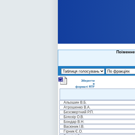
Поіменне 
Зберегти
в
форматі RTF
Альошин В.Б.
Атрошенко В.А.
Безсмертний Р.П.
Білозір О.В.
Бондар В.Н.
Васюник І.В.
Гірник Є.О.