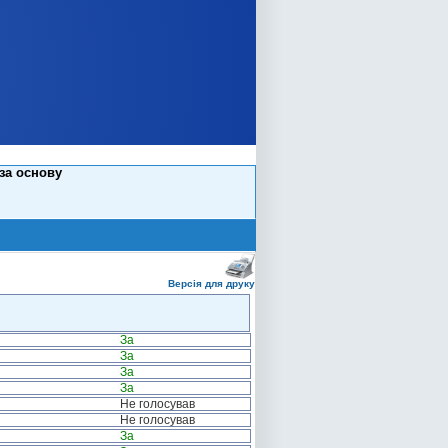
 за основу
Версія для друку
За
За
За
За
Не голосував
Не голосував
За