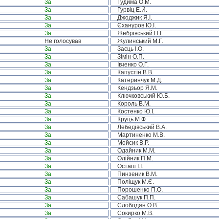
За
Гудима О.М.
За
Гурвіц Е.Й.
За
Джоджик Я.І.
За
Єхануров Ю.І.
За
Жебрівський П.І.
Не голосував
Жулинський М.Г.
За
Заєць І.О.
За
Зімін О.П.
За
Івченко О.Г.
За
Капустін В.В.
За
Катеринчук М.Д.
За
Кендзьор Я.М.
За
Ключковський Ю.Б.
За
Король В.М.
За
Костенко Ю.І.
За
Круць М.Ф.
За
Лебедівський В.А.
За
Мартиненко М.В.
За
Мойсик В.Р.
За
Одайник М.М.
За
Олійник П.М.
За
Осташ І.І.
За
Пинзеник В.М.
За
Поліщук М.Є.
За
Порошенко П.О.
За
Сабашук П.П.
За
Слободян О.В.
За
Сокирко М.В.