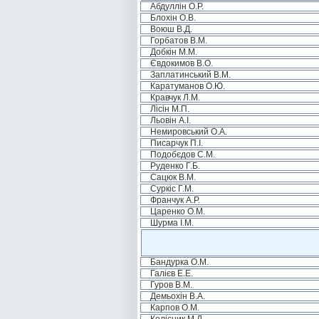
Абдуллін О.Р.
Блохін О.В.
Воюш В.Д.
Горбатов В.М.
Добкін М.М.
Євдокимов В.О.
Заплатинський В.М.
Каратуманов О.Ю.
Кравчук Л.М.
Лісін М.П.
Льовін А.І.
Немировський О.А.
Писарчук П.І.
Подобєдов С.М.
Руденко Г.Б.
Сацюк В.М.
Суркіс Г.М.
Франчук А.Р.
Царенко О.М.
Шурма І.М.
Бандурка О.М.
Галієв Е.Е.
Гуров В.М.
Демьохін В.А.
Карпов О.М.