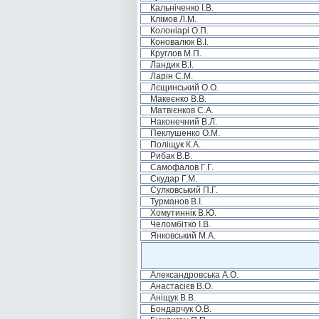
Кальніченко І.В.
Клімов Л.М.
Колоніарі О.П.
Коновалюк В.І.
Круглов М.П.
Ландик В.І.
Ларін С.М.
Лєщинський О.О.
Макеєнко В.В.
Матвієнков С.А.
Наконечний В.Л.
Пеклушенко О.М.
Поліщук К.А.
Рибак В.В.
Самофалов Г.Г.
Скудар Г.М.
Сулковський П.Г.
Турманов В.І.
Хомутиннік В.Ю.
Челомбітко І.В.
Янковський М.А.
Александровська А.О.
Анастасієв В.О.
Аніщук В.В.
Бондарчук О.В.