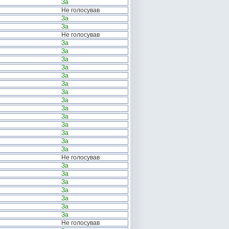
За
Не голосував
За
За
Не голосував
За
За
За
За
За
За
За
За
За
За
За
За
За
За
Не голосував
За
За
За
За
За
За
За
Не голосував