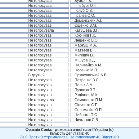
Не голосував
Буйко Г.В.
Не голосував
Гінзбург О.П.
Не голосував
Голуб О.В.
Не голосував
Грачев О.О.
Не голосував
Доманський А.І.
Не голосував
Єщенко В.М.
Не голосувала
Катушева З.Г.
Не голосував
Крючков Г.К.
Не голосував
Лещенко В.О.
Не голосував
Маркуш М.А.
Не голосував
Матвєєв В.Г.
Не голосував
Мигович І.І.
Не голосував
Мішура В.Д.
Не голосував
Наливайко А.М.
Не голосував
Носенко М.П.
Відсутній
Оржаховський А.В.
Не голосував
Петренко В.С.
Не голосував
Полііт А.А.
Не голосував
Пузаков В.Т.
Не голосував
Родіонов М.К.
Не голосувала
Симоненко П.М.
Не голосував
Сінченко С.Г.
Не голосував
Соломатін Ю.П.
Не голосував
Цибенко П.С.
Не голосував
Чичканов С.В.
Не голосував
Фракція Соціал-демократичної партії України (о)
Кількість депутатів: 40
За:0 Проти:0 Утрималися:0 Не голосували:40 Відсутні:0