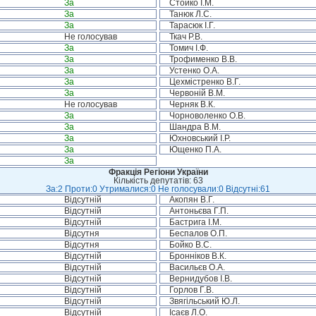
За
Стойко І.М.
За
Танюк Л.С.
За
Тарасюк І.Г.
Не голосував
Ткач Р.В.
За
Томич І.Ф.
За
Трофименко В.В.
За
Устенко О.А.
За
Цехмістренко В.Г.
За
Червоній В.М.
Не голосував
Черняк В.К.
За
Чорноволенко О.В.
За
Шандра В.М.
За
Юхновський І.Р.
За
Ющенко П.А.
За
Фракція Регіони України
Кількість депутатів: 63
За:2 Проти:0 Утрималися:0 Не голосували:0 Відсутні:61
Відсутній
Акопян В.Г.
Відсутній
Антоньєва Г.П.
Відсутній
Бастрига І.М.
Відсутня
Беспалов О.П.
Відсутня
Бойко В.С.
Відсутній
Бронніков В.К.
Відсутній
Васильєв О.А.
Відсутній
Вернидубов І.В.
Відсутній
Горлов Г.В.
Відсутній
Звягільський Ю.Л.
Відсутній
Ісаєв Л.О.