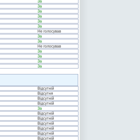
За
За
За
За
За
За
Не голосував
За
За
Не голосував
За
За
За
За
Відсутній
Відсутня
Відсутній
Відсутній
За
Відсутній
Відсутній
Відсутній
Відсутній
Відсутній
Відсутній