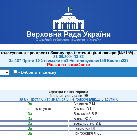
Верховна Рада України
Офіційний вебпортал парламенту України
голосування про проект Закону про іпотечні цінні папери (№5159) -
21.09.2004 13:33
За:167 Проти:10 Утрималися:1 Не голосували:159 Всього:337
Рішення не прийнято
- Вибрати зі списку
Фракція Наша Україна
Кількість депутатів: 99
За:87 Проти:0 Утрималися:0 Не голосували:12 Відсутні:0
За
Асадчев В.М.
Не голосував
Балога В.І.
За
Беспалий Б.Я.
За
Бойко Ю.А.
За
Бондаренко В.Д.
За
Гаврилюк І.Я.
За
Григорович Л.С.