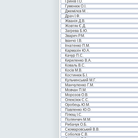
Гринів І.О.
Гуменюк О.І.
Джемілєв М. .
Драч І.Ф.
Жванія Д.В.
Жовтяк Є.Д.
Загрева Б.Ю.
Зварич Р.М.
Іванчо І.В.
Ігнатенко П.М.
Кармазін Ю.А.
Качур П.С.
Кириленко В.А.
Коваль В.С.
Косів М.В.
Костинюк Б.І.
Кульчинський М.Г.
Манчуленко Г.М.
Мовчан П.М.
Морозов О.В.
Олексіюк С.С.
Оробець Ю.М.
Павленко Ю.О.
Плющ І.С.
Полянчич М.М.
Рибачук О.Б.
Скомаровський В.В.
Соболєв С.В.