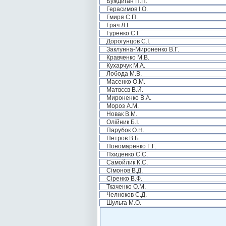
Буждиган П.П.
Герасимов І.О.
Гмиря С.П.
Грач Л.І.
Гуренко С.І.
Дорогунцов С.І.
Заклунна-Мироненко В.Г.
Кравченко М.В.
Кухарчук М.А.
Лобода М.В.
Масенко О.М.
Матвєєв В.Й.
Мироненко В.А.
Мороз А.М.
Новак В.М.
Олійник Б.І.
Парубок О.Н.
Петров В.Б.
Пономаренко Г.Г.
Пхиденко С.С.
Самойлик К.С.
Сімонов В.Д.
Сіренко В.Ф.
Ткаченко О.М.
Челноков С.Д.
Шульга М.О.