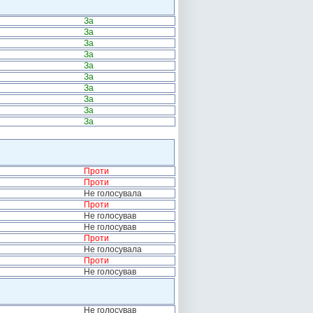
За
За
За
За
За
За
За
За
За
За
Проти
Проти
Не голосувала
Проти
Не голосував
Не голосував
Проти
Не голосувала
Проти
Не голосував
Не голосував