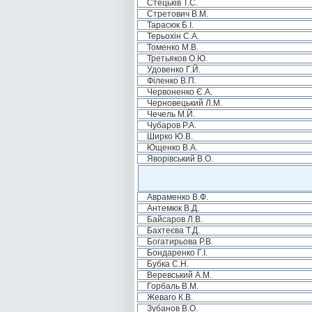
Стецьків Т.С.
Стретович В.М.
Тарасюк Б.І.
Терьохін С.А.
Томенко М.В.
Третьяков О.Ю.
Удовенко Г.Й.
Філенко В.П.
Червоненко Є.А.
Черновецький Л.М.
Чечель М.Й.
Чубаров Р.А.
Ширко Ю.В.
Ющенко В.А.
Яворівський В.О.
Авраменко В.Ф.
Антемюк В.Д.
Байсаров Л.В.
Бахтеєва Т.Д.
Богатирьова Р.В.
Бондаренко Г.І.
Бубка С.Н.
Веревський А.М.
Горбаль В.М.
Жеваго К.В.
Зубанов В.О.