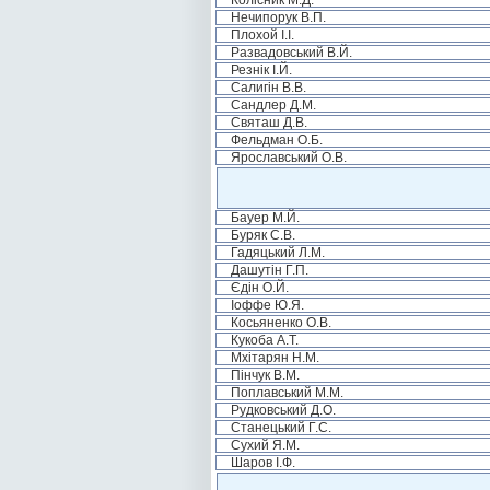
Колісник М.Д.
Нечипорук В.П.
Плохой І.І.
Развадовський В.Й.
Резнік І.Й.
Салигін В.В.
Сандлер Д.М.
Святаш Д.В.
Фельдман О.Б.
Ярославський О.В.
Бауер М.Й.
Буряк С.В.
Гадяцький Л.М.
Дашутін Г.П.
Єдін О.Й.
Іоффе Ю.Я.
Косьяненко О.В.
Кукоба А.Т.
Мхітарян Н.М.
Пінчук В.М.
Поплавський М.М.
Рудковський Д.О.
Станецький Г.С.
Сухий Я.М.
Шаров І.Ф.