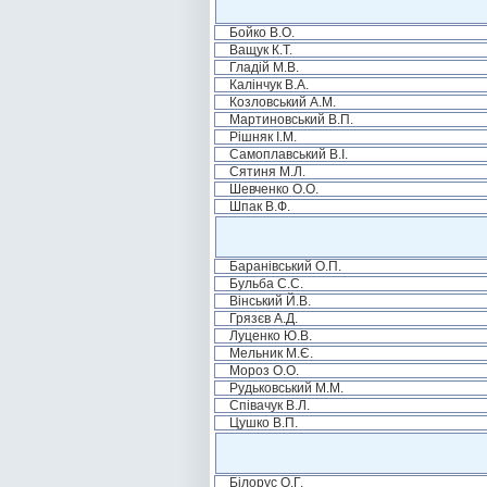
Бойко В.О.
Ващук К.Т.
Гладій М.В.
Калінчук В.А.
Козловський А.М.
Мартиновський В.П.
Рішняк І.М.
Самоплавський В.І.
Сятиня М.Л.
Шевченко О.О.
Шпак В.Ф.
Баранівський О.П.
Бульба С.С.
Вінський Й.В.
Грязєв А.Д.
Луценко Ю.В.
Мельник М.Є.
Мороз О.О.
Рудьковський М.М.
Співачук В.Л.
Цушко В.П.
Білорус О.Г.