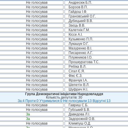
Не голосував
Андресюк Б.П.
Не голосував
Борзов В.П.
Не голосував
Гайдош І.Ф.
Не голосував
Грановський О.Г.
Не голосував
Дубицький В.В.
Не голосував
Заєць В.В.
Не голосував
Калетнік Г.М.
Не голосував
Кіссе А.І.
Не голосував
Кузьменко П.П.
Не голосував
Лукашук О.Г.
Не голосував
Мазуренко В.І.
Не голосував
Писаренко А.Г.
Не голосував
Плужников І.О.
Не голосував
Прошкуратова Т.С.
Не голосував
Рябіка В.Л.
Не голосував
Сігал Є.Я.
Не голосував
Фікс Є.З.
Не голосував
Франчук І.А.
Не голосував
Шепетін В.Л.
Не голосував
Шуфрич Н.І.
Група Демократичні ініціативи Народовладдя
Кількість депутатів: 30
За:4 Проти:0 Утрималися:0 Не голосували:13 Відсутні:13
Не голосував
Гавриш С.Б.
Не голосував
Губський Б.В.
За
Давидова Л.І.
За
Задорожній О.В.
Не голосував
Климпуш О.Д.