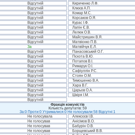
Відсутній
Кириченко Л.Ф.
Відсутній
Клюєв А.П.
Відсутній
Комар М.С.
Відсутній
Корсаков О.Я.
Відсутній
Курас І.Ф.
Відсутній
Лапін Є.В.
Відсутній
Лелюк О.В.
Відсутній
Майстришин В.Я.
Відсутній
Матвієнко П.В.
За
Матвійчук Е.Л.
Відсутній
Панасовський О.Г.
Відсутній
Пєхота В.Ю.
Відсутній
Потапов В.І.
Відсутній
Римарук О.І.
Відсутній
Сафіуллін Р.С.
Відсутній
Стоян О.М.
Відсутній
Тимошенко В.А.
Відсутній
Хара В.Г.
Відсутній
Царьов О.А.
Відсутній
Шкіря І.М.
Відсутній
Фракція комуністів
Кількість депутатів: 59
За:0 Проти:0 Утрималися:0 Не голосували:58 Відсутні:1
Не голосувала
Алексєєв І.В.
Не голосував
Анісімов В.О.
Не голосував
Бабурін О.В.
Не голосував
Борщевський В.В.