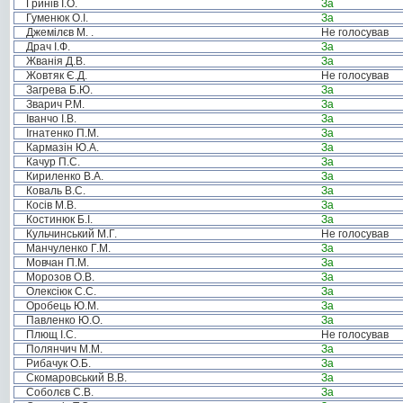
Гринів І.О.
За
Гуменюк О.І.
За
Джемілєв М. .
Не голосував
Драч І.Ф.
За
Жванія Д.В.
За
Жовтяк Є.Д.
Не голосував
Загрева Б.Ю.
За
Зварич Р.М.
За
Іванчо І.В.
За
Ігнатенко П.М.
За
Кармазін Ю.А.
За
Качур П.С.
За
Кириленко В.А.
За
Коваль В.С.
За
Косів М.В.
За
Костинюк Б.І.
За
Кульчинський М.Г.
Не голосував
Манчуленко Г.М.
За
Мовчан П.М.
За
Морозов О.В.
За
Олексіюк С.С.
За
Оробець Ю.М.
За
Павленко Ю.О.
За
Плющ І.С.
Не голосував
Полянчич М.М.
За
Рибачук О.Б.
За
Скомаровський В.В.
За
Соболєв С.В.
За