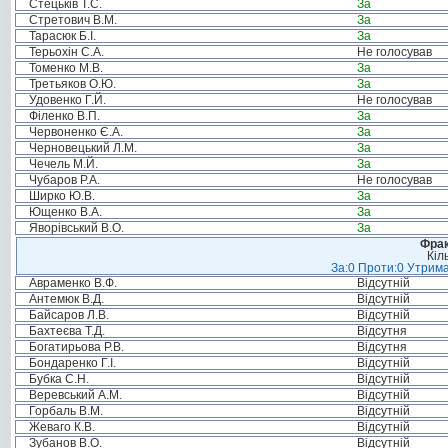
Стецьків Т.С.
За
Стретович В.М.
За
Тарасюк Б.І.
За
Терьохін С.А.
Не голосував
Томенко М.В.
За
Третьяков О.Ю.
За
Удовенко Г.Й.
Не голосував
Філенко В.П.
За
Червоненко Є.А.
За
Черновецький Л.М.
За
Чечель М.Й.
За
Чубаров Р.А.
Не голосував
Ширко Ю.В.
За
Ющенко В.А.
За
Яворівський В.О.
За
Фрак
Кіл
За:0 Проти:0 Утрима
Авраменко В.Ф.
Відсутній
Антемюк В.Д.
Відсутній
Байсаров Л.В.
Відсутній
Бахтеєва Т.Д.
Відсутня
Богатирьова Р.В.
Відсутня
Бондаренко Г.І.
Відсутній
Бубка С.Н.
Відсутній
Веревський А.М.
Відсутній
Горбаль В.М.
Відсутній
Жеваго К.В.
Відсутній
Зубанов В.О.
Відсутній