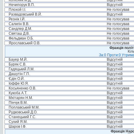
Колісник М.Д.
Відсутній
Нечипорук В.П.
Відсутній
Плохой І.І.
Не голосував
Развадовський В.Й.
Відсутній
Резнік І.Й.
Не голосував
Салигін В.В.
Не голосував
Сандлер Д.М.
Не голосував
Святаш Д.В.
Не голосував
Фельдман О.Б.
Не голосував
Ярославський О.В.
Не голосував
Фракція політ
Кіл
За:0 Проти:0 Утрима
Бауер М.Й.
Відсутній
Буряк С.В.
Відсутній
Гадяцький Л.М.
Відсутній
Дашутін Г.П.
Відсутній
Єдін О.Й.
Відсутній
Іоффе Ю.Я.
Відсутній
Косьяненко О.В.
Не голосував
Кукоба А.Т.
Відсутній
Мхітарян Н.М.
Відсутній
Пінчук В.М.
Відсутній
Поплавський М.М.
Відсутній
Рудковський Д.О.
Відсутній
Станецький Г.С.
Відсутній
Сухий Я.М.
Відсутній
Шаров І.Ф.
Відсутній
Фракція Народ