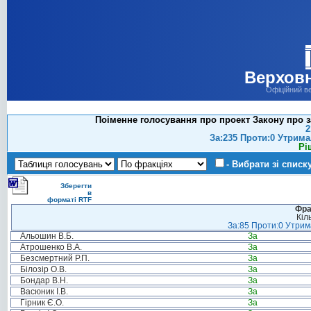
Верховн
Офіційний в
Поіменне голосування про проект Закону про за
2
За:235 Проти:0 Утрима
Рі
- Вибрати зі списк
Зберегти
в
форматі RTF
Фра
Кіл
За:85 Проти:0 Утрима
Альошин В.Б.
За
Атрошенко В.А.
За
Безсмертний Р.П.
За
Білозір О.В.
За
Бондар В.Н.
За
Васюник І.В.
За
Гірник Є.О.
За