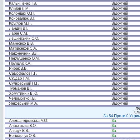
Кальніченко І.В.
Відсутній
Клімов Л.М.
Відсутній
Колоніарі О.П.
Відсутній
Коновалюк В.І.
Відсутній
Круглов М.П.
Відсутній
Ландик В.І.
Відсутній
Ларін С.М.
Відсутній
Лєщинський О.О.
Відсутній
Макеєнко В.В.
Відсутній
Матвієнков С.А.
Відсутній
Наконечний В.Л.
Відсутній
Пеклушенко О.М.
Відсутній
Поліщук К.А.
Відсутній
Рибак В.В.
Відсутній
Самофалов Г.Г.
Відсутній
Скудар Г.М.
Відсутній
Сулковський П.Г.
Відсутній
Турманов В.І.
Відсутній
Хомутиннік В.Ю.
Відсутній
Челомбітко І.В.
Відсутній
Янковський М.А.
Відсутній
Фр
Кіл
За:54 Проти:0 Утрим
Александровська А.О.
За
Анастасієв В.О.
За
Аніщук В.В.
За
Бондарчук О.В.
За