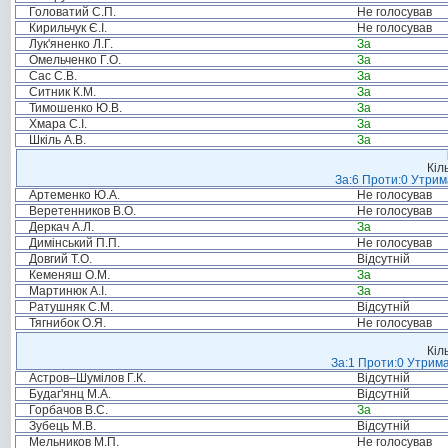
Головатий С.П.
Не голосував
Кирильчук Є.І.
Не голосував
Лук'яненко Л.Г.
За
Омельченко Г.О.
За
Сас С.В.
За
Ситник К.М.
За
Тимошенко Ю.В.
За
Хмара С.І.
За
Шкіль А.В.
За
Кіл
За:6 Проти:0 Утрим
Артеменко Ю.А.
Не голосував
Веретенников В.О.
Не голосував
Деркач А.Л.
За
Димінський П.П.
Не голосував
Довгий Т.О.
Відсутній
Кеменяш О.М.
За
Мартинюк А.І.
За
Ратушняк С.М.
Відсутній
Тягнибок О.Я.
Не голосував
Кіл
За:1 Проти:0 Утрима
Астров–Шумілов Г.К.
Відсутній
Будаг'янц М.А.
Відсутній
Горбачов В.С.
За
Зубець М.В.
Відсутній
Мельников М.П.
Не голосував