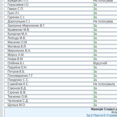
Буждиган П.П.
Не голосував
Герасимов І.О.
За
Гмиря С.П.
За
Грач Л.І.
За
Гуренко С.І.
За
Дорогунцов С.І.
Не голосував
Заклунна-Мироненко В.Г.
За
Кравченко М.В.
За
Кухарчук М.А.
За
Лобода М.В.
За
Масенко О.М.
За
Матвєєв В.Й.
За
Мироненко В.А.
За
Мороз А.М.
За
Новак В.М.
За
Олійник Б.І.
Відсутній
Парубок О.Н.
За
Петров В.Б.
За
Пономаренко Г.Г.
За
Пхиденко С.С.
За
Самойлик К.С.
Не голосувала
Сімонов В.Д.
За
Сіренко В.Ф.
За
Ткаченко О.М.
За
Челноков С.Д.
За
Шульга М.О.
За
Фракція Соціал-д
Кіл
За:0 Проти:0 Утрима