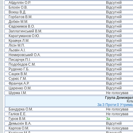
Абдуллін О.Р.
Відсутній
Блохін О.В.
Відсутній
Воюш В.Д.
Відсутній
Горбатов В.М.
Відсутній
Добкін М.М.
Відсутній
Євдокимов В.О.
Відсутній
Заплатинський В.М.
Відсутній
Каратуманов О.Ю.
Відсутній
Кравчук Л.М.
Відсутній
Лісін М.П.
Відсутній
Льовін А.І.
Відсутній
Немировський О.А.
Відсутній
Писарчук П.І.
Відсутній
Подобєдов С.М.
Відсутній
Руденко Г.Б.
Відсутній
Сацюк В.М.
Відсутній
Суркіс Г.М.
Відсутній
Франчук А.Р.
Відсутній
Царенко О.М.
Відсутній
Шурма І.М.
Не голосував
Група Демократ
Кіл
За:3 Проти:0 Утримал
Бандурка О.М.
Не голосував
Галієв Е.Е.
Не голосував
Гуров В.М.
За
Демьохін В.А.
Відсутній
Карпов О.М.
Не голосував