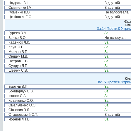
Надрага В.І.
Відсутній
Сміяненко І.М.
Відсутній
Фоменко К.О.
Не голосувала
Цкітішвілі Е.О.
Відсутній
Фра
Кіл
За:14 Проти:0 Утрим
Гуреєв В.М.
За
Заічко В.О.
Не голосував
Каденюк Л.К.
За
Крук Ю.Б.
За
Мовчан В.П.
За
Оніщук М.В.
За
Петров О.В.
За
Супрун Л.П.
За
Шевчук С.В.
За
Кіл
За:15 Проти:0 Утрим
Бартків В.П.
За
Бондарчук С.В.
За
Іванов С.А.
За
Козаченко О.О.
За
Омельченко О.О.
За
Сівкович В.Л.
За
Сташевський С.Т.
Відсутній
Чорновіл Т.В.
За