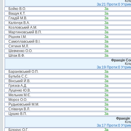
Кіл
За:21 Проти:0 Утрим
Бойко В.О.
За
Ващук К.Т.
За
Гладій М.В.
За
Калінчук В.А.
За
Козловський А.М.
За
Мартиновський В.П.
За
Рішняк І.М.
За
Самоплавський В.І.
За
Сятиня М.Л.
За
Шевченко О.О.
За
Шпак В.Ф.
За
Фракція Соц
Кіл
За:19 Проти:0 Утрим
Баранівський О.П.
За
Бульба С.С.
За
Вінський Й.В.
За
Грязєв А.Д.
За
Луценко Ю.В.
За
Мельник М.Є.
За
Мороз О.О.
За
Рудьковський М.М.
За
Співачук В.Л.
За
Цушко В.П.
За
Фракція
Кіл
За:17 Проти:0 Утрим
Білорус О.Г.
За