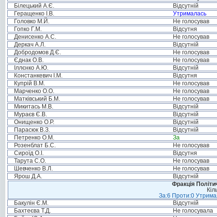
Білецький А.Є.
Відсутній
Геращенко І.В.
Утрималась
Головко М.Й.
Не голосував
Гопко Г.М.
Відсутня
Денисенко А.С.
Не голосував
Деркач А.Л.
Відсутній
Добродомов Д.Є.
Не голосував
Єднак О.В.
Не голосував
Іллєнко А.Ю.
Відсутній
Констанкевич І.М.
Відсутня
Купрій В.М.
Не голосував
Марченко О.О.
Не голосував
Матківський Б.М.
Не голосував
Микитась М.В.
Відсутній
Мураєв Є.В.
Відсутній
Онищенко О.Р.
Відсутній
Парасюк В.З.
Відсутній
Петренко О.М.
За
Розенблат Б.С.
Не голосував
Сироїд О.І.
Відсутня
Тарута С.О.
Не голосував
Шевченко В.Л.
Не голосував
Ярош Д.А.
Відсутній
Фракція Політич
Кіл
За:6 Проти:0 Утримал
Бакулін Є.М.
Відсутній
Бахтеєва Т.Д.
Не голосувала