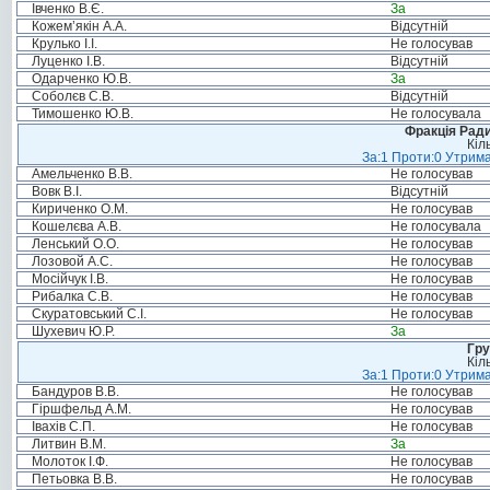
Івченко В.Є.
За
Кожем’якін А.А.
Відсутній
Крулько І.І.
Не голосував
Луценко І.В.
Відсутній
Одарченко Ю.В.
За
Соболєв С.В.
Відсутній
Тимошенко Ю.В.
Не голосувала
Фракція Ради
Кіл
За:1 Проти:0 Утрима
Амельченко В.В.
Не голосував
Вовк В.І.
Відсутній
Кириченко О.М.
Не голосував
Кошелєва А.В.
Не голосувала
Ленський О.О.
Не голосував
Лозовой А.С.
Не голосував
Мосійчук І.В.
Не голосував
Рибалка С.В.
Не голосував
Скуратовський С.І.
Не голосував
Шухевич Ю.Р.
За
Гру
Кіл
За:1 Проти:0 Утрима
Бандуров В.В.
Не голосував
Гіршфельд А.М.
Не голосував
Івахів С.П.
Не голосував
Литвин В.М.
За
Молоток І.Ф.
Не голосував
Петьовка В.В.
Не голосував