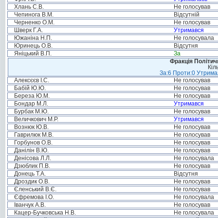
Хлань С.В.
Не голосував
Чепинога В.М.
Відсутній
Черненко О.М.
Не голосував
Шверк Г.А.
Утримався
Южаніна Н.П.
Не голосувала
Юринець О.В.
Відсутня
Яніцький В.П.
За
Фракція Політи
Кіл
За:6 Проти:0 Утримал
Алексєєв І.С.
Не голосував
Бабій Ю.Ю.
Не голосував
Береза Ю.М.
Не голосував
Бондар М.Л.
Утримався
Бурбак М.Ю.
Не голосував
Величкович М.Р.
Утримався
Вознюк Ю.В.
Не голосував
Гаврилюк М.В.
Не голосував
Горбунов О.В.
Не голосував
Данілін В.Ю.
Не голосував
Денісова Л.Л.
Не голосувала
Дзюблик П.В.
Не голосував
Донець Т.А.
Відсутня
Дроздик О.В.
Не голосував
Єленський В.Є.
Не голосував
Єфремова І.О.
Не голосувала
Іванчук А.В.
Не голосував
Кацер-Бучковська Н.В.
Не голосувала