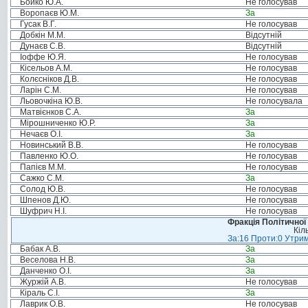
Бойко Ю.А.
Не голосував
Воропаєв Ю.М.
За
Гусак В.Г.
Не голосував
Добкін М.М.
Відсутній
Дунаєв С.В.
Відсутній
Іоффе Ю.Я.
Не голосував
Кісельов А.М.
Не голосував
Колєсніков Д.В.
Не голосував
Ларін С.М.
Не голосував
Льовочкіна Ю.В.
Не голосувала
Матвієнков С.А.
За
Мірошниченко Ю.Р.
За
Нечаєв О.І.
За
Новинський В.В.
Не голосував
Павленко Ю.О.
Не голосував
Папієв М.М.
Не голосував
Сажко С.М.
За
Солод Ю.В.
Не голосував
Шпенов Д.Ю.
Не голосував
Шуфрич Н.І.
Не голосував
Фракція Політичної
Кіл
За:16 Проти:0 Утрим
Бабак А.В.
За
Веселова Н.В.
За
Данченко О.І.
За
Журжій А.В.
Не голосував
Кіраль С.І.
За
Лаврик О.В.
Не голосував