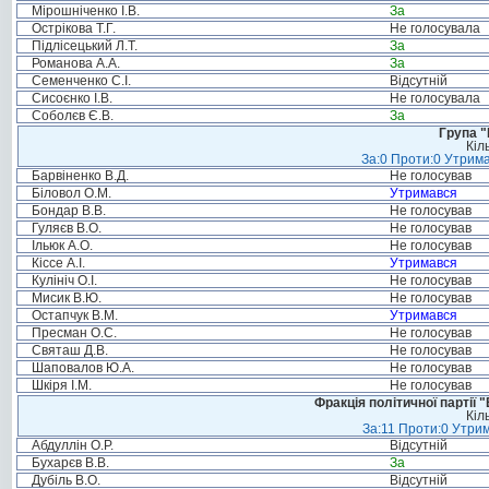
Мірошніченко І.В.
За
Острікова Т.Г.
Не голосувала
Підлісецький Л.Т.
За
Романова А.А.
За
Семенченко С.І.
Відсутній
Сисоєнко І.В.
Не голосувала
Соболєв Є.В.
За
Група "
Кіл
За:0 Проти:0 Утрима
Барвіненко В.Д.
Не голосував
Біловол О.М.
Утримався
Бондар В.В.
Не голосував
Гуляєв В.О.
Не голосував
Ільюк А.О.
Не голосував
Кіссе А.І.
Утримався
Кулініч О.І.
Не голосував
Мисик В.Ю.
Не голосував
Остапчук В.М.
Утримався
Пресман О.С.
Не голосував
Святаш Д.В.
Не голосував
Шаповалов Ю.А.
Не голосував
Шкіря І.М.
Не голосував
Фракція політичної партії
Кіл
За:11 Проти:0 Утрим
Абдуллін О.Р.
Відсутній
Бухарєв В.В.
За
Дубіль В.О.
Відсутній