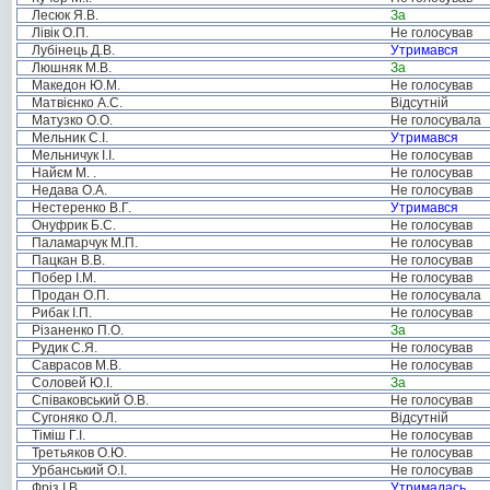
Лесюк Я.В.
За
Лівік О.П.
Не голосував
Лубінець Д.В.
Утримався
Люшняк М.В.
За
Македон Ю.М.
Не голосував
Матвієнко А.С.
Відсутній
Матузко О.О.
Не голосувала
Мельник С.І.
Утримався
Мельничук І.І.
Не голосував
Найєм М. .
Не голосував
Недава О.А.
Не голосував
Нестеренко В.Г.
Утримався
Онуфрик Б.С.
Не голосував
Паламарчук М.П.
Не голосував
Пацкан В.В.
Не голосував
Побер І.М.
Не голосував
Продан О.П.
Не голосувала
Рибак І.П.
Не голосував
Різаненко П.О.
За
Рудик С.Я.
Не голосував
Саврасов М.В.
Не голосував
Соловей Ю.І.
За
Співаковський О.В.
Не голосував
Сугоняко О.Л.
Відсутній
Тіміш Г.І.
Не голосував
Третьяков О.Ю.
Не голосував
Урбанський О.І.
Не голосував
Фріз І.В.
Утрималась