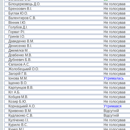
Білоцерковець Д.О.
Не голосував
Брензович В.І.
Не голосував
Буглак Ю.О.
Не голосував
Валентиров С.В.
Не голосував
Вінник І.Ю.
Не голосував
Голубов Д.І.
Не голосував
Горват Р.І.
Не голосував
Гринів І.О.
Не голосував
Давиденко В.М.
Не голосував
Денисенко В.І.
Не голосував
Джемілєв М. .
Не голосував
Довбенко М.В.
Не голосував
Дубневич Б.В.
Не голосував
Євлахов А.С.
Не голосував
Жолобецький О.О.
Не голосував
Загорій Г.В.
Не голосував
Іонова М.М.
Утрималась
Іщенко В.О.
Не голосував
Карпунцов В.В.
Не голосував
Кіт А.Б.
Не голосував
Кобцев М.В.
Не голосував
Козир Б.Ю.
Не голосував
Корнацький А.О.
Утримався
Кривенко В.М.
Відсутній
Кудлаєнко С.В.
Відсутній
Куліченко І.І.
Не голосував
Курило В.С.
Не голосував
Кучер М.І.
Не голосував