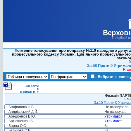
Верховн
Офіційний в
Поіменне голосування про поправку №110 народного депутат
процесуального кодексу України, Цивільного процесуального 
законо
0
За:58 Проти:0 Утримал
Ріш
- Вибрати зі списк
Зберегти
в
форматі RTF
Фракція ПАРТ
Кіль
За:15 Проти:0 Утримал
Агафонова Н.В.
Не голосувала
Андрієвський Д.Й.
Не голосував
Арешонков В.Ю.
Утримався
Артюшенко І.А.
Утримався
Барна О.С.
За
Бєлькова О.В.
За