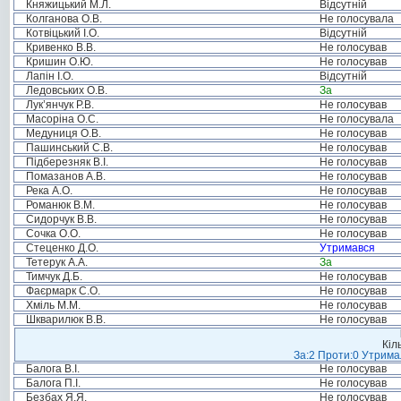
Княжицький М.Л.
Відсутній
Колганова О.В.
Не голосувала
Котвіцький І.О.
Відсутній
Кривенко В.В.
Не голосував
Кришин О.Ю.
Не голосував
Лапін І.О.
Відсутній
Ледовських О.В.
За
Лук’янчук Р.В.
Не голосував
Масоріна О.С.
Не голосувала
Медуниця О.В.
Не голосував
Пашинський С.В.
Не голосував
Підберезняк В.І.
Не голосував
Помазанов А.В.
Не голосував
Река А.О.
Не голосував
Романюк В.М.
Не голосував
Сидорчук В.В.
Не голосував
Сочка О.О.
Не голосував
Стеценко Д.О.
Утримався
Тетерук А.А.
За
Тимчук Д.Б.
Не голосував
Фаєрмарк С.О.
Не голосував
Хміль М.М.
Не голосував
Шкварилюк В.В.
Не голосував
Кіл
За:2 Проти:0 Утримал
Балога В.І.
Не голосував
Балога П.І.
Не голосував
Безбах Я.Я.
Не голосував