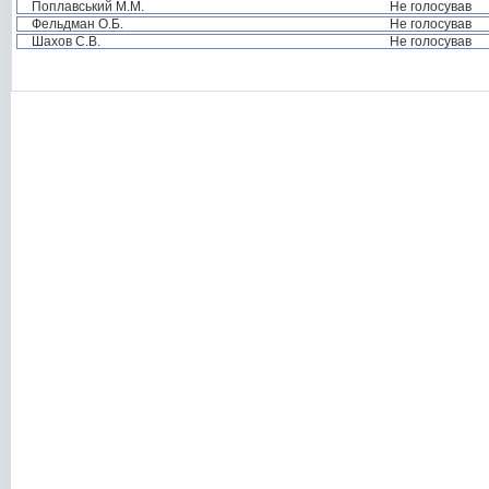
Поплавський М.М.
Не голосував
Фельдман О.Б.
Не голосував
Шахов С.В.
Не голосував