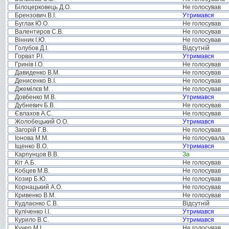
Білоцерковець Д.О.
Не голосував
Брензович В.І.
Утримався
Буглак Ю.О.
Не голосував
Валентиров С.В.
Не голосував
Вінник І.Ю.
Не голосував
Голубов Д.І.
Відсутній
Горват Р.І.
Утримався
Гринів І.О.
Не голосував
Давиденко В.М.
Не голосував
Денисенко В.І.
Не голосував
Джемілєв М. .
Не голосував
Довбенко М.В.
Утримався
Дубневич Б.В.
Не голосував
Євлахов А.С.
Не голосував
Жолобецький О.О.
Утримався
Загорій Г.В.
Не голосував
Іонова М.М.
Не голосувала
Іщенко В.О.
Утримався
Карпунцов В.В.
За
Кіт А.Б.
Не голосував
Кобцев М.В.
Не голосував
Козир Б.Ю.
Не голосував
Корнацький А.О.
Не голосував
Кривенко В.М.
Не голосував
Кудлаєнко С.В.
Відсутній
Куліченко І.І.
Утримався
Курило В.С.
Утримався
Кучер М.І.
Не голосував