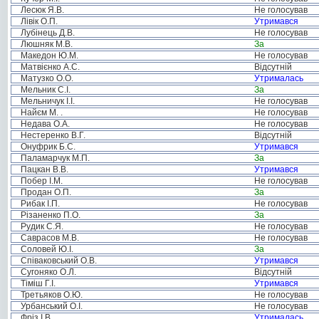
Лесюк Я.В.
Не голосував
Лівік О.П.
Утримався
Лубінець Д.В.
Не голосував
Люшняк М.В.
За
Македон Ю.М.
Не голосував
Матвієнко А.С.
Відсутній
Матузко О.О.
Утрималась
Мельник С.І.
За
Мельничук І.І.
Не голосував
Найєм М. .
Не голосував
Недава О.А.
Не голосував
Нестеренко В.Г.
Відсутній
Онуфрик Б.С.
Утримався
Паламарчук М.П.
За
Пацкан В.В.
Утримався
Побер І.М.
Не голосував
Продан О.П.
За
Рибак І.П.
Не голосував
Різаненко П.О.
За
Рудик С.Я.
Не голосував
Саврасов М.В.
Не голосував
Соловей Ю.І.
За
Співаковський О.В.
Утримався
Сугоняко О.Л.
Відсутній
Тіміш Г.І.
Утримався
Третьяков О.Ю.
Не голосував
Урбанський О.І.
Не голосував
Фріз І.В.
Утрималась