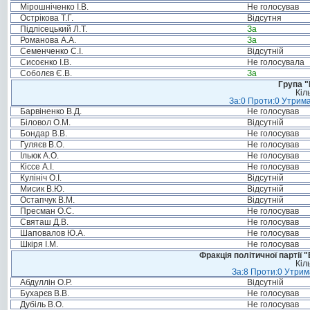
Мірошніченко І.В.
Не голосував
Острікова Т.Г.
Відсутня
Підлісецький Л.Т.
За
Романова А.А.
За
Семенченко С.І.
Відсутній
Сисоєнко І.В.
Не голосувала
Соболєв Є.В.
За
Група "
Кіл
За:0 Проти:0 Утрима
Барвіненко В.Д.
Не голосував
Біловол О.М.
Відсутній
Бондар В.В.
Не голосував
Гуляєв В.О.
Не голосував
Ільюк А.О.
Не голосував
Кіссе А.І.
Не голосував
Кулініч О.І.
Відсутній
Мисик В.Ю.
Відсутній
Остапчук В.М.
Відсутній
Пресман О.С.
Не голосував
Святаш Д.В.
Не голосував
Шаповалов Ю.А.
Не голосував
Шкіря І.М.
Не голосував
Фракція політичної партії
Кіл
За:8 Проти:0 Утрим
Абдуллін О.Р.
Відсутній
Бухарєв В.В.
Не голосував
Дубіль В.О.
Не голосував