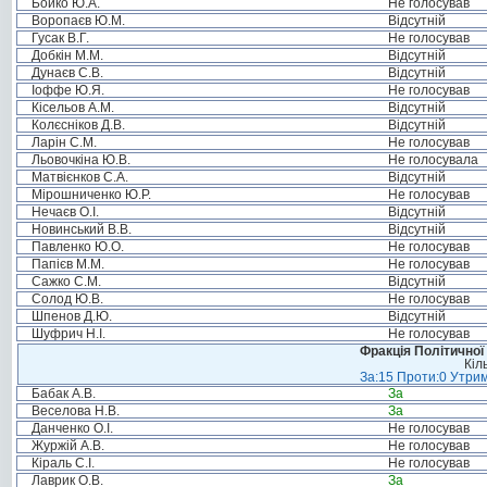
Бойко Ю.А.
Не голосував
Воропаєв Ю.М.
Відсутній
Гусак В.Г.
Не голосував
Добкін М.М.
Відсутній
Дунаєв С.В.
Відсутній
Іоффе Ю.Я.
Не голосував
Кісельов А.М.
Відсутній
Колєсніков Д.В.
Відсутній
Ларін С.М.
Не голосував
Льовочкіна Ю.В.
Не голосувала
Матвієнков С.А.
Відсутній
Мірошниченко Ю.Р.
Не голосував
Нечаєв О.І.
Відсутній
Новинський В.В.
Відсутній
Павленко Ю.О.
Не голосував
Папієв М.М.
Не голосував
Сажко С.М.
Відсутній
Солод Ю.В.
Не голосував
Шпенов Д.Ю.
Відсутній
Шуфрич Н.І.
Не голосував
Фракція Політичної
Кіл
За:15 Проти:0 Утрим
Бабак А.В.
За
Веселова Н.В.
За
Данченко О.І.
Не голосував
Журжій А.В.
Не голосував
Кіраль С.І.
Не голосував
Лаврик О.В.
За