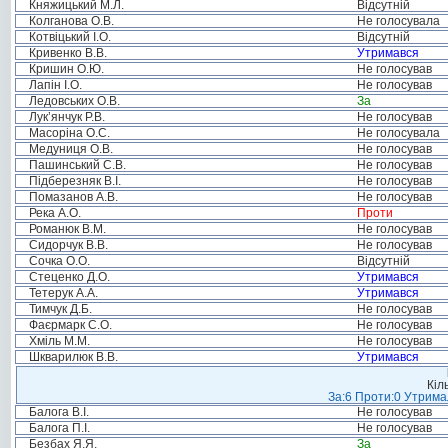
Княжицький М.Л.
Відсутній
Колганова О.В.
Не голосувала
Котвіцький І.О.
Відсутній
Кривенко В.В.
Утримався
Кришин О.Ю.
Не голосував
Лапін І.О.
Не голосував
Ледовських О.В.
За
Лук’янчук Р.В.
Не голосував
Масоріна О.С.
Не голосувала
Медуниця О.В.
Не голосував
Пашинський С.В.
Не голосував
Підберезняк В.І.
Не голосував
Помазанов А.В.
Не голосував
Река А.О.
Проти
Романюк В.М.
Не голосував
Сидорчук В.В.
Не голосував
Сочка О.О.
Відсутній
Стеценко Д.О.
Утримався
Тетерук А.А.
Утримався
Тимчук Д.Б.
Не голосував
Фаєрмарк С.О.
Не голосував
Хміль М.М.
Не голосував
Шкварилюк В.В.
Утримався
Кіл
За:6 Проти:0 Утримал
Балога В.І.
Не голосував
Балога П.І.
Не голосував
Безбах Я.Я.
За