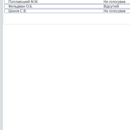
Поплавський М.М.
Не голосував
Фельдман О.Б.
Відсутній
Шахов С.В.
Не голосував