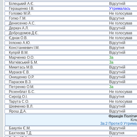
Білецький А.Є.
Відсутній
Геращенко І.В.
Утрималась
Головко М.Й.
Не голосував
Гопко Г.М.
Відсутня
Денисенко А.С.
Не голосував
Деркач А.Л.
Відсутній
Добродомов Д.Є.
Не голосував
Єднак О.В.
Не голосував
Іллєнко А.Ю.
Відсутній
Констанкевич І.М.
Відсутня
Купрій В.М.
Відсутній
Марченко О.О.
За
Матківський Б.М.
За
Микитась М.В.
Відсутній
Мураєв Є.В.
Відсутній
Онищенко О.Р.
Відсутній
Парасюк В.З.
Відсутній
Петренко О.М.
За
Розенблат Б.С.
Не голосував
Сироїд О.І.
Відсутня
Тарута С.О.
Не голосував
Шевченко В.Л.
Відсутній
Ярош Д.А.
Відсутній
Фракція Політич
Кіл
За:2 Проти:0 Утримал
Бакулін Є.М.
Відсутній
Бахтеєва Т.Д.
Відсутня