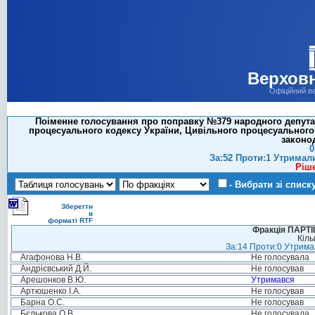
Верховн
Офіційний в
Поіменне голосування про поправку №379 народного депутат
процесуального кодексу України, Цивільного процесуального 
законо
0
За:52 Проти:1 Утримал
Ріш
- Вибрати зі списк
Зберегти
в
форматі RTF
Фракція ПАРТ
Кіль
За:14 Проти:0 Утримал
Агафонова Н.В.
Не голосувала
Андрієвський Д.Й.
Не голосував
Арешонков В.Ю.
Утримався
Артюшенко І.А.
Не голосував
Барна О.С.
Не голосував
Бєлькова О.В.
Не голосувала