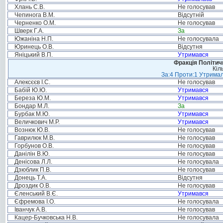
Хлань С.В.
Не голосував
Чепинога В.М.
Відсутній
Черненко О.М.
Не голосував
Шверк Г.А.
За
Южаніна Н.П.
Не голосувала
Юринець О.В.
Відсутня
Яніцький В.П.
Утримався
Фракція Політи
Кіл
За:4 Проти:1 Утримал
Алексєєв І.С.
Не голосував
Бабій Ю.Ю.
Утримався
Береза Ю.М.
Утримався
Бондар М.Л.
За
Бурбак М.Ю.
Утримався
Величкович М.Р.
Утримався
Вознюк Ю.В.
Не голосував
Гаврилюк М.В.
Не голосував
Горбунов О.В.
Не голосував
Данілін В.Ю.
Не голосував
Денісова Л.Л.
Не голосувала
Дзюблик П.В.
Не голосував
Донець Т.А.
Відсутня
Дроздик О.В.
Не голосував
Єленський В.Є.
Утримався
Єфремова І.О.
Не голосувала
Іванчук А.В.
Не голосував
Кацер-Бучковська Н.В.
Не голосувала