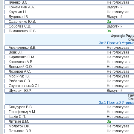
Івченко В.Є.
Не голосував
Кожем’якін А.А.
Відсутній
Крулько І.І.
Не голосував
Луценко І.В.
Відсутній
Одарченко Ю.В.
За
Соболєв С.В.
Відсутній
Тимошенко Ю.В.
За
Фракція Ради
Кіл
За:2 Проти:0 Утрима
Амельченко В.В.
Не голосував
Вовк В.І.
Не голосував
Кириченко О.М.
Не голосував
Кошелєва А.В.
Не голосувала
Ленський О.О.
Не голосував
Лозовой А.С.
Не голосував
Мосійчук І.В.
Не голосував
Рибалка С.В.
Не голосував
Скуратовський С.І.
Не голосував
Шухевич Ю.Р.
Відсутній
Гру
Кіл
За:1 Проти:0 Утрима
Бандуров В.В.
Не голосував
Гіршфельд А.М.
Не голосував
Івахів С.П.
Не голосував
Литвин В.М.
За
Молоток І.Ф.
Не голосував
Петьовка В.В.
Не голосував