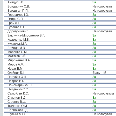
Аніщук В.В.
За
Бондарчук О.В.
Не голосував
Буждиган П.П.
Не голосував
Герасимов І.О.
За
Гмиря С.П.
За
Грач Л.І.
За
Гуренко С.І.
За
Дорогунцов С.І.
Не голосував
Заклунна-Мироненко В.Г.
За
Кравченко М.В.
За
Кухарчук М.А.
За
Лобода М.В.
За
Масенко О.М.
За
Матвєєв В.Й.
За
Мироненко В.А.
За
Мороз А.М.
За
Новак В.М.
За
Олійник Б.І.
Відсутній
Парубок О.Н.
За
Петров В.Б.
За
Пономаренко Г.Г.
За
Пхиденко С.С.
За
Самойлик К.С.
Не голосувала
Сімонов В.Д.
За
Сіренко В.Ф.
За
Ткаченко О.М.
За
Челноков С.Д.
За
Шульга М.О.
Не голосував