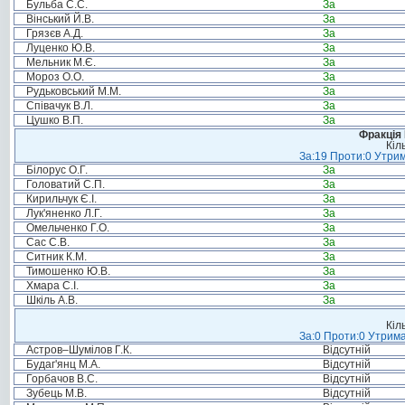
Бульба С.С.
За
Вінський Й.В.
За
Грязєв А.Д.
За
Луценко Ю.В.
За
Мельник М.Є.
За
Мороз О.О.
За
Рудьковський М.М.
За
Співачук В.Л.
За
Цушко В.П.
За
Фракція
Кіл
За:19 Проти:0 Утрим
Білорус О.Г.
За
Головатий С.П.
За
Кирильчук Є.І.
За
Лук'яненко Л.Г.
За
Омельченко Г.О.
За
Сас С.В.
За
Ситник К.М.
За
Тимошенко Ю.В.
За
Хмара С.І.
За
Шкіль А.В.
За
Кіл
За:0 Проти:0 Утрима
Астров–Шумілов Г.К.
Відсутній
Будаг'янц М.А.
Відсутній
Горбачов В.С.
Відсутній
Зубець М.В.
Відсутній