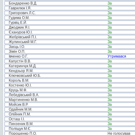
Бондаренко В.Д.
За
Гаврилюк І.Я.
За
Григорович Л.С.
За
Гудима О.М.
За
Гурвіц Е.Й.
За
Джоджик Я.І.
За
Єхануров Ю.І.
За
Жебрівський П.І.
За
Жулинський М.Г.
За
Заєць І.О.
За
Зімін О.П.
За
Івченко О.Г.
Утримався
Капустін В.В.
За
Катеринчук М.Д.
За
Кендзьор Я.М.
За
Ключковський Ю.Б.
За
Король В.М.
За
Костенко Ю.І.
За
Круць М.Ф.
За
Лебедівський В.А.
За
Мартиненко М.В.
За
Мойсик В.Р.
За
Одайник М.М.
За
Олійник П.М.
За
Осташ І.І.
За
Пинзеник В.М.
За
Поліщук М.Є.
За
Порошенко П.О.
Не голосував