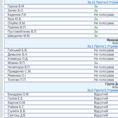
За:11 Проти:0 Утрим
Гуреєв В.М.
За
Заічко В.О.
За
Каденюк Л.К.
Не голосував
Крук Ю.Б.
За
Олуйко В.М.
Не голосував
Павлюк М.П.
За
Пустовойтенко В.П.
За
Шведенко М.М.
За
Фракція
Кіл
За:1 Проти:1 Утрима
Губський Б.В.
Не голосував
Демьохін В.А.
Не голосував
Климпуш О.Д.
Не голосував
Мовчан В.П.
За
Нечипорук В.П.
Не голосував
Правденко С.М.
Не голосував
Ременюк О.І.
Не голосував
Толочко П.П.
Не голосував
Група Д
Кіл
За:0 Проти:0 Утрима
Бандурка О.М.
Відсутній
Галієв Е.Е.
Відсутній
Карпов О.М.
Відсутній
Райков Б.С.
Відсутній
Салигін В.В.
Відсутній
Святаш Д.В.
Відсутній