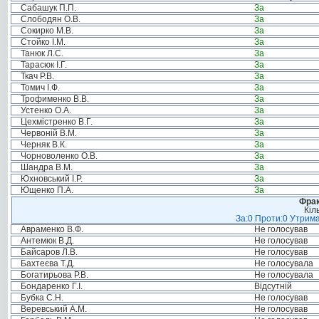
Сабашук П.П.
За
Слободян О.В.
За
Сокирко М.В.
За
Стойко І.М.
За
Танюк Л.С.
За
Тарасюк І.Г.
За
Ткач Р.В.
За
Томич І.Ф.
За
Трофименко В.В.
За
Устенко О.А.
За
Цехмістренко В.Г.
За
Червоній В.М.
За
Черняк В.К.
За
Чорноволенко О.В.
За
Шандра В.М.
За
Юхновський І.Р.
За
Ющенко П.А.
За
Фрак
Кіл
За:0 Проти:0 Утрима
Авраменко В.Ф.
Не голосував
Антемюк В.Д.
Не голосував
Байсаров Л.В.
Не голосував
Бахтеєва Т.Д.
Не голосувала
Богатирьова Р.В.
Не голосувала
Бондаренко Г.І.
Відсутній
Бубка С.Н.
Не голосував
Веревський А.М.
Не голосував