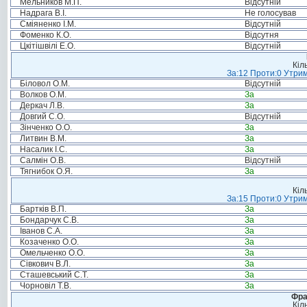
Мельников М.П.
Відсутній
Надрага В.І.
Не голосував
Сміяненко І.М.
Відсутній
Фоменко К.О.
Відсутня
Цкітішвілі Е.О.
Відсутній
Кіл
За:12 Проти:0 Утрим
Біловол О.М.
Відсутній
Волков О.М.
За
Деркач Л.В.
За
Довгий С.О.
Відсутній
Зінченко О.О.
За
Литвин В.М.
За
Насалик І.С.
За
Салмін О.В.
Відсутній
Тягнибок О.Я.
За
Кіл
За:15 Проти:0 Утрим
Бартків В.П.
За
Бондарчук С.В.
За
Іванов С.А.
За
Козаченко О.О.
За
Омельченко О.О.
За
Сівкович В.Л.
За
Сташевський С.Т.
За
Чорновіл Т.В.
За
Фра
Кіл