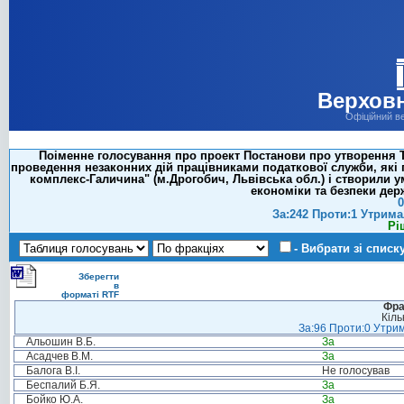
Верховн
Офіційний в
Поіменне голосування про проект Постанови про утворення Т
проведення незаконних дій працівниками податкової служби, які 
комплекс-Галичина" (м.Дрогобич, Львівська обл.) і створили 
економіки та безпеки дер
0
За:242 Проти:1 Утрима
Рі
- Вибрати зі списк
Зберегти
в
форматі RTF
Фра
Кіль
За:96 Проти:0 Утрим
Альошин В.Б.
За
Асадчев В.М.
За
Балога В.І.
Не голосував
Беспалий Б.Я.
За
Бойко Ю.А.
За