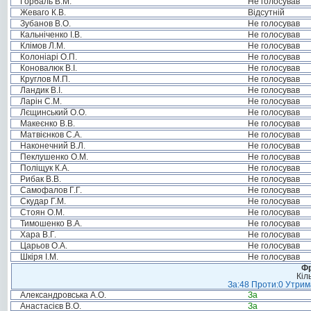
Горбаль В.М.
Не голосував
Жеваго К.В.
Відсутній
Зубанов В.О.
Не голосував
Кальніченко І.В.
Не голосував
Клімов Л.М.
Не голосував
Колоніарі О.П.
Не голосував
Коновалюк В.І.
Не голосував
Круглов М.П.
Не голосував
Ландик В.І.
Не голосував
Ларін С.М.
Не голосував
Лєщинський О.О.
Не голосував
Макеєнко В.В.
Не голосував
Матвієнков С.А.
Не голосував
Наконечний В.Л.
Не голосував
Пеклушенко О.М.
Не голосував
Поліщук К.А.
Не голосував
Рибак В.В.
Не голосував
Самофалов Г.Г.
Не голосував
Скудар Г.М.
Не голосував
Стоян О.М.
Не голосував
Тимошенко В.А.
Не голосував
Хара В.Г.
Не голосував
Царьов О.А.
Не голосував
Шкіря І.М.
Не голосував
Фр
Кіл
За:48 Проти:0 Утрима
Александровська А.О.
За
Анастасієв В.О.
За