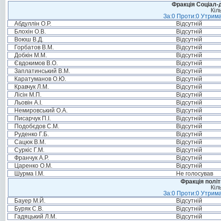
Фракція Соціал-д
Кіл
За:0 Проти:0 Утрима
Абдуллін О.Р.
Відсутній
Блохін О.В.
Відсутній
Воюш В.Д.
Відсутній
Горбатов В.М.
Відсутній
Добкін М.М.
Відсутній
Євдокимов В.О.
Відсутній
Заплатинський В.М.
Відсутній
Каратуманов О.Ю.
Відсутній
Кравчук Л.М.
Відсутній
Лісін М.П.
Відсутній
Льовін А.І.
Відсутній
Немировський О.А.
Відсутній
Писарчук П.І.
Відсутній
Подобєдов С.М.
Відсутній
Руденко Г.Б.
Відсутній
Сацюк В.М.
Відсутній
Суркіс Г.М.
Відсутній
Франчук А.Р.
Відсутній
Царенко О.М.
Відсутній
Шурма І.М.
Не голосував
Фракція політ
Кіл
За:0 Проти:0 Утрима
Бауер М.Й.
Відсутній
Буряк С.В.
Відсутній
Гадяцький Л.М.
Відсутній