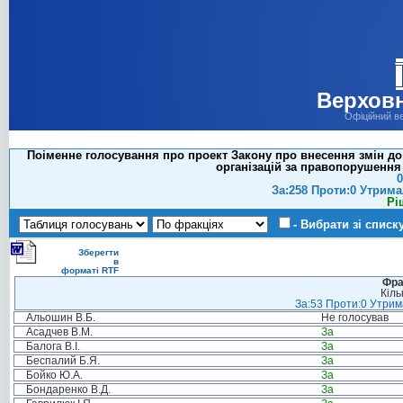
Верховн
Офіційний в
Поіменне голосування про проект Закону про внесення змін до 
організацій за правопорушення 
0
За:258 Проти:0 Утрима
Рі
- Вибрати зі списк
Зберегти
в
форматі RTF
Фра
Кіль
За:53 Проти:0 Утрима
Альошин В.Б.
Не голосував
Асадчев В.М.
За
Балога В.І.
За
Беспалий Б.Я.
За
Бойко Ю.А.
За
Бондаренко В.Д.
За