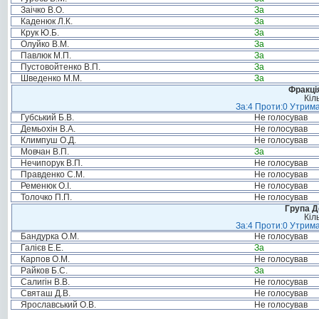
Заічко В.О.
За
Каденюк Л.К.
За
Крук Ю.Б.
За
Олуйко В.М.
За
Павлюк М.П.
За
Пустовойтенко В.П.
За
Шведенко М.М.
За
Фракція
Кіл
За:4 Проти:0 Утрима
Губський Б.В.
Не голосував
Демьохін В.А.
Не голосував
Климпуш О.Д.
Не голосував
Мовчан В.П.
За
Нечипорук В.П.
Не голосував
Правденко С.М.
Не голосував
Ременюк О.І.
Не голосував
Толочко П.П.
Не голосував
Група Д
Кіл
За:4 Проти:0 Утрима
Бандурка О.М.
Не голосував
Галієв Е.Е.
За
Карпов О.М.
Не голосував
Райков Б.С.
За
Салигін В.В.
Не голосував
Святаш Д.В.
Не голосував
Ярославський О.В.
Не голосував