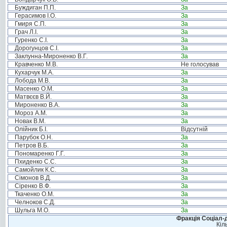
Буждиган П.П.
За
Герасимов І.О.
За
Гмиря С.П.
За
Грач Л.І.
За
Гуренко С.І.
За
Дорогунцов С.І.
За
Заклунна-Мироненко В.Г.
За
Кравченко М.В.
Не голосував
Кухарчук М.А.
За
Лобода М.В.
За
Масенко О.М.
За
Матвєєв В.Й.
За
Мироненко В.А.
За
Мороз А.М.
За
Новак В.М.
За
Олійник Б.І.
Відсутній
Парубок О.Н.
За
Петров В.Б.
За
Пономаренко Г.Г.
За
Пхиденко С.С.
За
Самойлик К.С.
За
Сімонов В.Д.
За
Сіренко В.Ф.
За
Ткаченко О.М.
За
Челноков С.Д.
За
Шульга М.О.
За
Фракція Соціал-д
Кіл