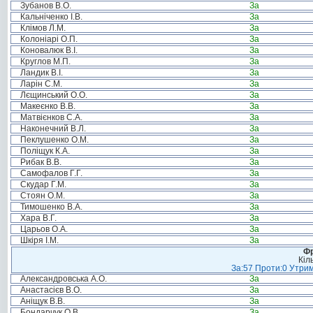
Зубанов В.О.
За
Кальніченко І.В.
За
Клімов Л.М.
За
Колоніарі О.П.
За
Коновалюк В.І.
За
Круглов М.П.
За
Ландик В.І.
За
Ларін С.М.
За
Лєщинський О.О.
За
Макеєнко В.В.
За
Матвієнков С.А.
За
Наконечний В.Л.
За
Пеклушенко О.М.
За
Поліщук К.А.
За
Рибак В.В.
За
Самофалов Г.Г.
За
Скудар Г.М.
За
Стоян О.М.
За
Тимошенко В.А.
За
Хара В.Г.
За
Царьов О.А.
За
Шкіря І.М.
За
Фр
Кіл
За:57 Проти:0 Утрим
Александровська А.О.
За
Анастасієв В.О.
За
Аніщук В.В.
За
Бондарчук О.В.
За