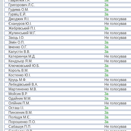
Гаврилюк І.Я.
За
Григорович Л.С.
За
Гудима О.М.
За
Гурвіц Е.Й.
За
Джоджик Я.І.
Не голосував
Єхануров Ю.І.
Не голосував
Жебрівський П.І.
За
Жулинський М.Г.
Не голосував
Заєць І.О.
Не голосував
Зімін О.П.
За
Івченко О.Г.
За
Капустін В.В.
За
Катеринчук М.Д.
Не голосував
Кендзьор Я.М.
Не голосував
Ключковський Ю.Б.
За
Король В.М.
За
Костенко Ю.І.
За
Круць М.Ф.
Не голосував
Лебедівський В.А.
Не голосував
Мартиненко М.В.
Не голосував
Мойсик В.Р.
За
Одайник М.М.
За
Олійник П.М.
Не голосував
Осташ І.І.
За
Пинзеник В.М.
За
Поліщук М.Є.
За
Порошенко П.О.
За
Сабашук П.П.
Не голосував