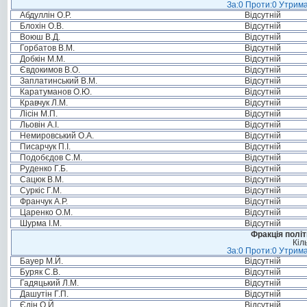
За:0 Проти:0 Утрима
Абдуллін О.Р.
Відсутній
Блохін О.В.
Відсутній
Воюш В.Д.
Відсутній
Горбатов В.М.
Відсутній
Добкін М.М.
Відсутній
Євдокимов В.О.
Відсутній
Заплатинський В.М.
Відсутній
Каратуманов О.Ю.
Відсутній
Кравчук Л.М.
Відсутній
Лісін М.П.
Відсутній
Льовін А.І.
Відсутній
Немировський О.А.
Відсутній
Писарчук П.І.
Відсутній
Подобєдов С.М.
Відсутній
Руденко Г.Б.
Відсутній
Сацюк В.М.
Відсутній
Суркіс Г.М.
Відсутній
Франчук А.Р.
Відсутній
Царенко О.М.
Відсутній
Шурма І.М.
Відсутній
Фракція політ
Кіл
За:0 Проти:0 Утрима
Бауер М.Й.
Відсутній
Буряк С.В.
Відсутній
Гадяцький Л.М.
Відсутній
Дашутін Г.П.
Відсутній
Єдін О.Й.
Відсутній