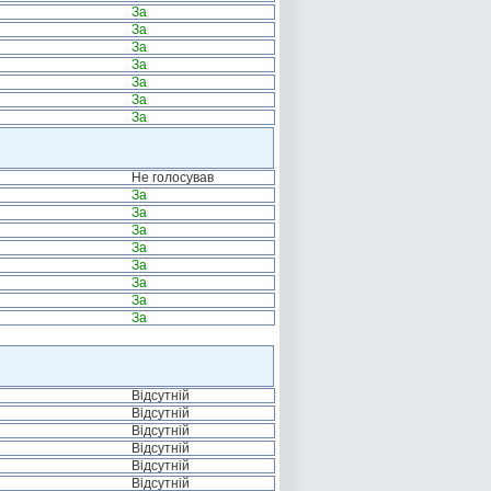
За
За
За
За
За
За
За
Не голосував
За
За
За
За
За
За
За
За
Відсутній
Відсутній
Відсутній
Відсутній
Відсутній
Відсутній