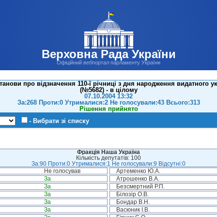
Верховна Рада України
Офіційний вебпортал парламенту України
анови про відзначення 110-ї річниці з дня народження видатного у
(№5682) - в цілому
07.10.2004 13:32
За:268 Проти:0 Утрималися:2 Не голосували:43 Всього:313
Рішення прийнято
- Вибрати зі списку
Фракція Наша Україна
Кількість депутатів: 100
За:90 Проти:0 Утрималися:1 Не голосували:9 Відсутні:0
Не голосував
Артеменко Ю.А.
За
Атрошенко В.А.
За
Безсмертний Р.П.
За
Білозір О.В.
За
Бондар В.Н.
За
Васюник І.В.