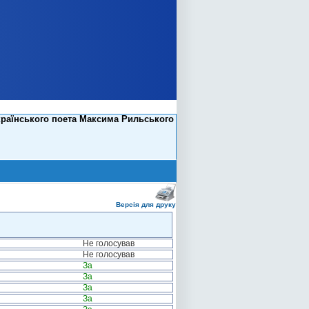
країнського поета Максима Рильського
Версія для друку
Не голосував
Не голосував
За
За
За
За