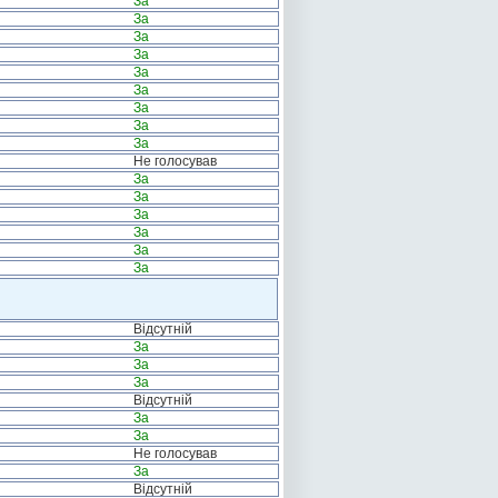
За
За
За
За
За
За
За
За
За
Не голосував
За
За
За
За
За
За
Відсутній
За
За
За
Відсутній
За
За
Не голосував
За
Відсутній