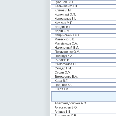
Зубанов В.О.
Кальніченко І.В.
Клімов Л.М.
Колоніарі О.П.
Коновалюк В.І.
Круглов М.П.
Ландик В.І.
Ларін С.М.
Лєщинський О.О.
Макеєнко В.В.
Матвієнков С.А.
Наконечний В.Л.
Пеклушенко О.М.
Поліщук К.А.
Рибак В.В.
Самофалов Г.Г.
Скудар Г.М.
Стоян О.М.
Тимошенко В.А.
Хара В.Г.
Царьов О.А.
Шкіря І.М.
Александровська А.О.
Анастасієв В.О.
Аніщук В.В.
Бондарчук О.В.