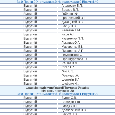
За:0 Проти:0 Утрималися:0 Не голосували:0 Відсутні:40
Відсутній
Андресюк Б.П.
Відсутній
Борзов В.П.
Відсутній
Гайдош І.Ф.
Відсутній
Грановський О.Г.
Відсутній
Дубицький В.В.
Відсутній
Заєць В.В.
Відсутній
Калетнік Г.М.
Відсутній
Кіссе А.І.
Відсутній
Кузьменко П.П.
Відсутній
Лукашук О.Г.
Відсутній
Мазуренко В.І.
Відсутній
Писаренко А.Г.
Відсутній
Плужников І.О.
Відсутній
Прошкуратова Т.С.
Відсутній
Рябіка В.Л.
Відсутній
Сігал Є.Я.
Відсутній
Фікс Є.З.
Відсутній
Франчук І.А.
Відсутній
Шепетін В.Л.
Відсутній
Шуфрич Н.І.
Фракція політичної партії Трудова Україна
Кількість депутатів: 30
За:0 Проти:0 Утрималися:0 Не голосували:1 Відсутні:29
Відсутній
Буряк О.В.
Відсутній
Васадзе Т.Ш.
Відсутній
Гладкіх В.І.
Відсутній
Драчевський В.В.
Відсутній
Засуха Т.В.