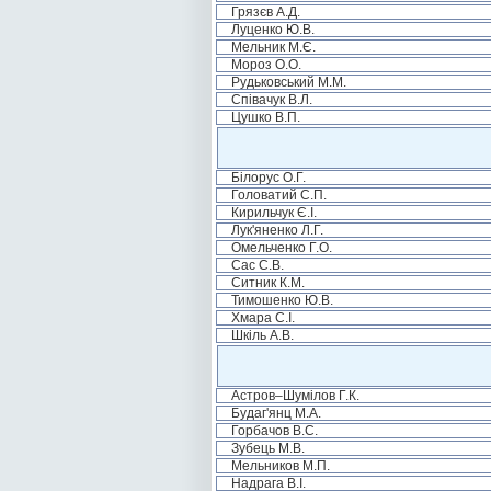
Грязєв А.Д.
Луценко Ю.В.
Мельник М.Є.
Мороз О.О.
Рудьковський М.М.
Співачук В.Л.
Цушко В.П.
Білорус О.Г.
Головатий С.П.
Кирильчук Є.І.
Лук'яненко Л.Г.
Омельченко Г.О.
Сас С.В.
Ситник К.М.
Тимошенко Ю.В.
Хмара С.І.
Шкіль А.В.
Астров–Шумілов Г.К.
Будаг'янц М.А.
Горбачов В.С.
Зубець М.В.
Мельников М.П.
Надрага В.І.