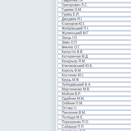
Гаврилюк І.Я.
Григорович Л.С.
Гудима О.М.
Гурвіц Е.Й.
Джоджик Я.І.
Єхануров Ю.І.
Жебрівський П.І.
Жулинський М.Г.
Заєць І.О.
Зімін О.П.
Івченко О.Г.
Капустін В.В.
Катеринчук М.Д.
Кендзьор Я.М.
Ключковський Ю.Б.
Король В.М.
Костенко Ю.І.
Круць М.Ф.
Лебедівський В.А.
Мартиненко М.В.
Мойсик В.Р.
Одайник М.М.
Олійник П.М.
Осташ І.І.
Пинзеник В.М.
Поліщук М.Є.
Порошенко П.О.
Сабашук П.П.