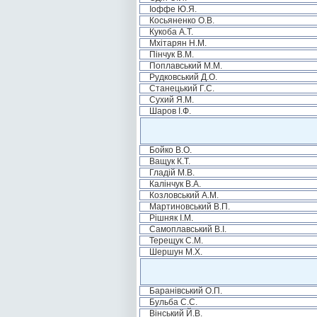
Іоффе Ю.Я.
Косьяненко О.В.
Кукоба А.Т.
Мхітарян Н.М.
Пінчук В.М.
Поплавський М.М.
Рудковський Д.О.
Станецький Г.С.
Сухий Я.М.
Шаров І.Ф.
Бойко В.О.
Ващук К.Т.
Гладій М.В.
Калінчук В.А.
Козловський А.М.
Мартиновський В.П.
Рішняк І.М.
Самоплавський В.І.
Терещук С.М.
Шершун М.Х.
Баранівський О.П.
Бульба С.С.
Вінський Й.В.