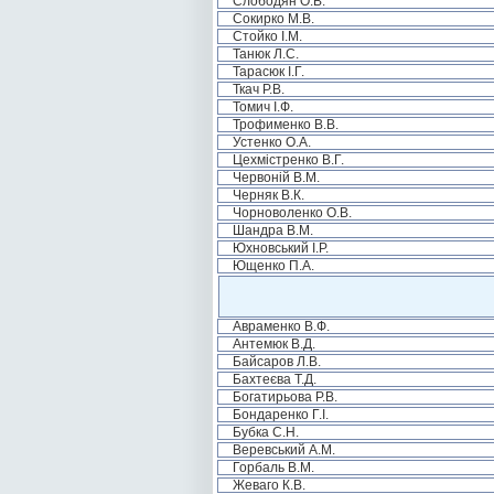
Слободян О.В.
Сокирко М.В.
Стойко І.М.
Танюк Л.С.
Тарасюк І.Г.
Ткач Р.В.
Томич І.Ф.
Трофименко В.В.
Устенко О.А.
Цехмістренко В.Г.
Червоній В.М.
Черняк В.К.
Чорноволенко О.В.
Шандра В.М.
Юхновський І.Р.
Ющенко П.А.
Авраменко В.Ф.
Антемюк В.Д.
Байсаров Л.В.
Бахтеєва Т.Д.
Богатирьова Р.В.
Бондаренко Г.І.
Бубка С.Н.
Веревський А.М.
Горбаль В.М.
Жеваго К.В.