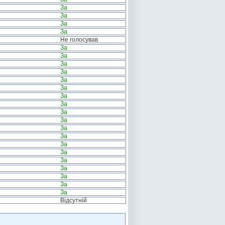
За
За
За
За
Не голосував
За
За
За
За
За
За
За
За
За
За
За
За
За
За
За
За
За
За
За
Відсутній