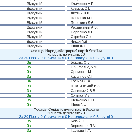
Відсутній
Клименко А.В.
Відсутній
Кузьмук О.І.
Відсутній
Литвин В.В.
Відсутній
Нощенко М.П.
Відсутній
Полякова Л.Є.
Відсутній
Раханський А.В.
Відсутній
Сергієнко Л.Г.
Відсутній
Стребко С.К.
Відсутній
Чикал А.В.
Відсутній
Шпиг Ф.І.
Фракція Народної аграрної партії України
Кількість депутатів: 20
За:20 Проти:0 Утрималися:0 Не голосували:0 Відсутні:0
За
Борзих О.І.
За
Гіршфельд А.М.
За
Єремеєв І.М.
За
Касьянов С.П.
За
Косінов С.А.
За
Плютинський В.А.
За
Савицький В.В.
За
Сятиня М.Л.
За
Шевченко О.О.
За
Шпак В.Ф.
Фракція Соціалістичної партії України
Кількість депутатів: 20
За:20 Проти:0 Утрималися:0 Не голосували:0 Відсутні:0
За
Бокий І.С.
За
Вернигора Л.М.
За
Гармаш Г.Ф.