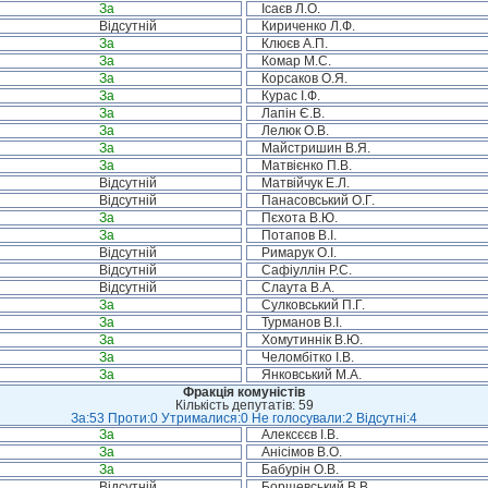
За
Ісаєв Л.О.
Відсутній
Кириченко Л.Ф.
За
Клюєв А.П.
За
Комар М.С.
За
Корсаков О.Я.
За
Курас І.Ф.
За
Лапін Є.В.
За
Лелюк О.В.
За
Майстришин В.Я.
За
Матвієнко П.В.
Відсутній
Матвійчук Е.Л.
Відсутній
Панасовський О.Г.
За
Пєхота В.Ю.
За
Потапов В.І.
Відсутній
Римарук О.І.
Відсутній
Сафіуллін Р.С.
Відсутній
Слаута В.А.
За
Сулковський П.Г.
За
Турманов В.І.
За
Хомутиннік В.Ю.
За
Челомбітко І.В.
За
Янковський М.А.
Фракція комуністів
Кількість депутатів: 59
За:53 Проти:0 Утрималися:0 Не голосували:2 Відсутні:4
За
Алексєєв І.В.
За
Анісімов В.О.
За
Бабурін О.В.
Відсутній
Борщевський В.В.