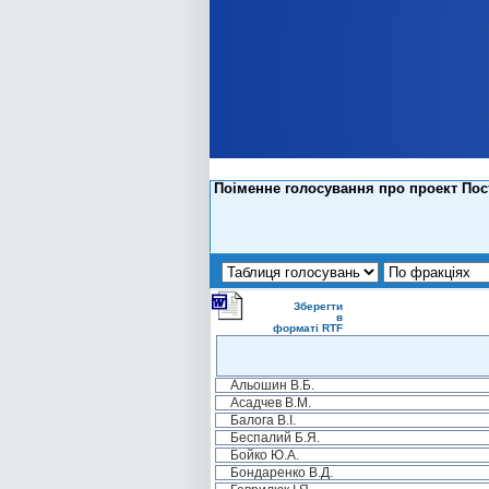
Поіменне голосування про проект Пост
Зберегти
в
форматі RTF
Альошин В.Б.
Асадчев В.М.
Балога В.І.
Беспалий Б.Я.
Бойко Ю.А.
Бондаренко В.Д.