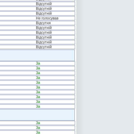
Відсутній
Відсутній
Відсутній
Не голосував
Відсутня
Відсутній
Відсутній
Відсутній
Відсутній
Відсутній
За
За
За
За
За
За
За
За
За
За
За
За
За