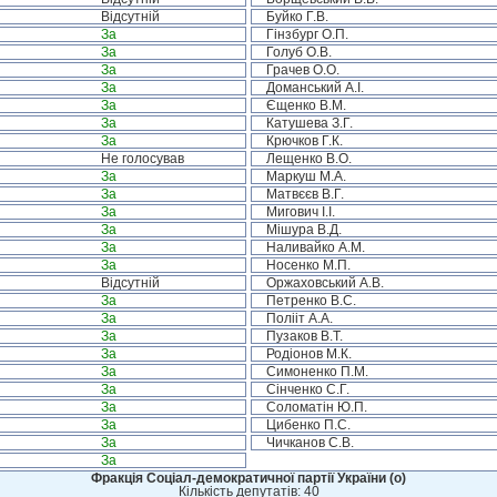
Відсутній
Буйко Г.В.
За
Гінзбург О.П.
За
Голуб О.В.
За
Грачев О.О.
За
Доманський А.І.
За
Єщенко В.М.
За
Катушева З.Г.
За
Крючков Г.К.
Не голосував
Лещенко В.О.
За
Маркуш М.А.
За
Матвєєв В.Г.
За
Мигович І.І.
За
Мішура В.Д.
За
Наливайко А.М.
За
Носенко М.П.
Відсутній
Оржаховський А.В.
За
Петренко В.С.
За
Полііт А.А.
За
Пузаков В.Т.
За
Родіонов М.К.
За
Симоненко П.М.
За
Сінченко С.Г.
За
Соломатін Ю.П.
За
Цибенко П.С.
За
Чичканов С.В.
За
Фракція Соціал-демократичної партії України (о)
Кількість депутатів: 40