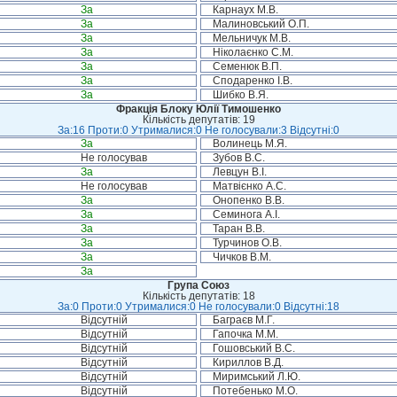
За
Карнаух М.В.
За
Малиновський О.П.
За
Мельничук М.В.
За
Ніколаєнко С.М.
За
Семенюк В.П.
За
Сподаренко І.В.
За
Шибко В.Я.
Фракція Блоку Юлії Тимошенко
Кількість депутатів: 19
За:16 Проти:0 Утрималися:0 Не голосували:3 Відсутні:0
За
Волинець М.Я.
Не голосував
Зубов В.С.
За
Левцун В.І.
Не голосував
Матвієнко А.С.
За
Онопенко В.В.
За
Семинога А.І.
За
Таран В.В.
За
Турчинов О.В.
За
Чичков В.М.
За
Група Союз
Кількість депутатів: 18
За:0 Проти:0 Утрималися:0 Не голосували:0 Відсутні:18
Відсутній
Баграєв М.Г.
Відсутній
Гапочка М.М.
Відсутній
Гошовський В.С.
Відсутній
Кириллов В.Д.
Відсутній
Миримський Л.Ю.
Відсутній
Потебенько М.О.