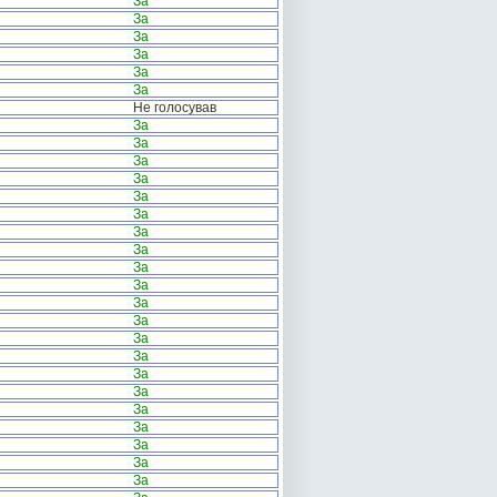
За
За
За
За
За
За
Не голосував
За
За
За
За
За
За
За
За
За
За
За
За
За
За
За
За
За
За
За
За
За