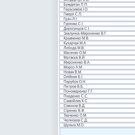
Буждиган П.П.
Герасимов І.О.
Гмиря С.П.
Грач Л.І.
Гуренко С.І.
Дорогунцов С.І.
Заклунна-Мироненко В.Г.
Кравченко М.В.
Кухарчук М.А.
Лобода М.В.
Масенко О.М.
Матвєєв В.Й.
Мироненко В.А.
Мороз А.М.
Новак В.М.
Олійник Б.І.
Парубок О.Н.
Петров В.Б.
Пономаренко Г.Г.
Пхиденко С.С.
Самойлик К.С.
Сімонов В.Д.
Сіренко В.Ф.
Ткаченко О.М.
Челноков С.Д.
Шульга М.О.