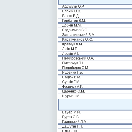
Абдуллін О.Р.
Блохін О.В.
Воюш В.Д.
Горбатов В.М.
Добкін М.М.
Євдокимов В.О.
Заплатинський В.М.
Каратуманов О.Ю.
Кравчук Л.М.
Лісін М.П.
Льовін А.І.
Немировський О.А.
Писарчук П.І.
Подобєдов С.М.
Руденко Г.Б.
Сацюк В.М.
Суркіс Г.М.
Франчук А.Р.
Царенко О.М.
Шурма І.М.
Бауер М.Й.
Буряк С.В.
Гадяцький Л.М.
Дашутін Г.П.
Єдін О.Й.