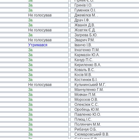
За
Гірник Є.О.
За
Гринів І.О.
За
Гуменюк О.І.
Не голосував
Джемілєв М. .
За
Драч І.Ф.
За
Жванія Д.В.
Не голосував
Жовтяк Є.Д.
За
Загрева Б.Ю.
Не голосував
Зварич Р.М.
Утримався
Іванчо І.В.
За
Ігнатенко П.М.
За
Кармазін Ю.А.
За
Качур П.С.
За
Кириленко В.А.
За
Коваль В.С.
За
Косів М.В.
За
Костинюк Б.І.
Не голосував
Кульчинський М.Г.
За
Манчуленко Г.М.
За
Мовчан П.М.
За
Морозов О.В.
За
Олексіюк С.С.
За
Оробець Ю.М.
За
Павленко Ю.О.
За
Плющ І.С.
За
Полянчич М.М.
За
Рибачук О.Б.
За
Скомаровський В.В.