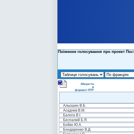
Поіменне голосування про проект Пос
Зберегти
в
форматі RTF
Альошин В.Б.
Асадчев В.М.
Балога В.І.
Беспалий Б.Я.
Бойко Ю.А.
Бондаренко В.Д.