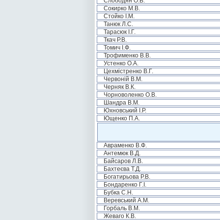
Слободян О.В.
Сокирко М.В.
Стойко І.М.
Танюк Л.С.
Тарасюк І.Г.
Ткач Р.В.
Томич І.Ф.
Трофименко В.В.
Устенко О.А.
Цехмістренко В.Г.
Червоній В.М.
Черняк В.К.
Чорноволенко О.В.
Шандра В.М.
Юхновський І.Р.
Ющенко П.А.
Авраменко В.Ф.
Антемюк В.Д.
Байсаров Л.В.
Бахтеєва Т.Д.
Богатирьова Р.В.
Бондаренко Г.І.
Бубка С.Н.
Веревський А.М.
Горбаль В.М.
Жеваго К.В.