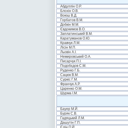
Абдуллін О.Р.
Блохін О.В.
Воюш В.Д.
Горбатов В.М.
Добкін М.М.
Євдокимов В.О.
Заплатинський В.М.
Каратуманов О.Ю.
Кравчук Л.М.
Лісін М.П.
Льовін А.І.
Немировський О.А.
Писарчук П.І.
Подобєдов С.М.
Руденко Г.Б.
Сацюк В.М.
Суркіс Г.М.
Франчук А.Р.
Царенко О.М.
Шурма І.М.
Бауер М.Й.
Буряк С.В.
Гадяцький Л.М.
Дашутін Г.П.
Єдін О.Й.