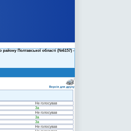
району Полтавської області (№6157) -
Версія для друку
Не голосував
За
Не голосував
За
За
Не голосував