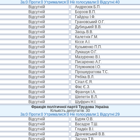
За:0 Проти:0 Утрималися:0 Не голосували:0 Відсутні:40
Відсутній
Андресюк Б.П.
Відсутній
Борзов В.П.
Відсутній
Гайдош І.Ф.
Відсутній
Грановський О.Г.
Відсутній
Дубицький В.В.
Відсутній
Заєць В.В.
Відсутній
Калетнік Г.М.
Відсутній
Кіссе А.І.
Відсутній
Кузьменко П.П.
Відсутній
Лукашук О.Г.
Відсутній
Мазуренко В.І.
Відсутній
Писаренко А.Г.
Відсутній
Плужников І.О.
Відсутній
Прошкуратова Т.С.
Відсутній
Рябіка В.Л.
Відсутній
Сігал Є.Я.
Відсутній
Фікс Є.З.
Відсутній
Франчук І.А.
Відсутній
Шепетін В.Л.
Відсутній
Шуфрич Н.І.
Фракція політичної партії Трудова Україна
Кількість депутатів: 30
За:0 Проти:0 Утрималися:0 Не голосували:1 Відсутні:29
Відсутній
Буряк О.В.
Відсутній
Васадзе Т.Ш.
Відсутній
Гладкіх В.І.
Відсутній
Драчевський В.В.
Відсутній
Засуха Т.В.