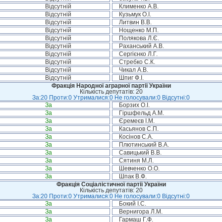
Відсутній
Клименко А.В.
Відсутній
Кузьмук О.І.
Відсутній
Литвин В.В.
Відсутній
Нощенко М.П.
Відсутній
Полякова Л.Є.
Відсутній
Раханський А.В.
Відсутній
Сергієнко Л.Г.
Відсутній
Стребко С.К.
Відсутній
Чикал А.В.
Відсутній
Шпиг Ф.І.
Фракція Народної аграрної партії України
Кількість депутатів: 20
За:20 Проти:0 Утрималися:0 Не голосували:0 Відсутні:0
За
Борзих О.І.
За
Гіршфельд А.М.
За
Єремеєв І.М.
За
Касьянов С.П.
За
Косінов С.А.
За
Плютинський В.А.
За
Савицький В.В.
За
Сятиня М.Л.
За
Шевченко О.О.
За
Шпак В.Ф.
Фракція Соціалістичної партії України
Кількість депутатів: 20
За:20 Проти:0 Утрималися:0 Не голосували:0 Відсутні:0
За
Бокий І.С.
За
Вернигора Л.М.
За
Гармаш Г.Ф.