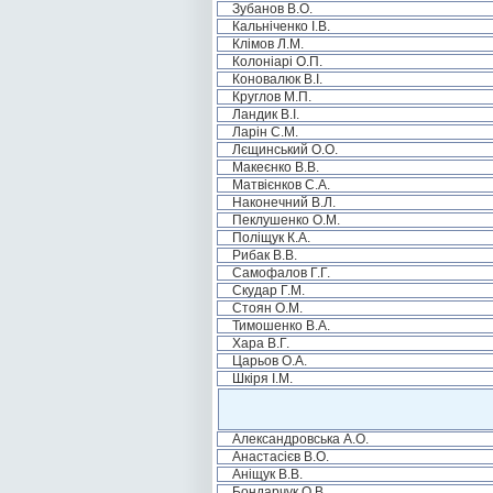
Зубанов В.О.
Кальніченко І.В.
Клімов Л.М.
Колоніарі О.П.
Коновалюк В.І.
Круглов М.П.
Ландик В.І.
Ларін С.М.
Лєщинський О.О.
Макеєнко В.В.
Матвієнков С.А.
Наконечний В.Л.
Пеклушенко О.М.
Поліщук К.А.
Рибак В.В.
Самофалов Г.Г.
Скудар Г.М.
Стоян О.М.
Тимошенко В.А.
Хара В.Г.
Царьов О.А.
Шкіря І.М.
Александровська А.О.
Анастасієв В.О.
Аніщук В.В.
Бондарчук О.В.