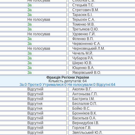
Не голосував
Соболєв С.В.
За
Стецьків Т.С.
За
Стретович В.М.
За
Тарасюк Б.І.
Не голосував
Терьохін С.А.
За
Томенко М.В.
За
Третьяков О.Ю.
Не голосував
Удовенко Г.Й.
За
Філенко В.П.
За
Червоненко Є.А.
Не голосував
Черновецький Л.М.
За
Чечель М.Й.
За
Чубаров Р.А.
За
Ширко Ю.В.
За
Ющенко В.А.
За
Яворівський В.О.
Фракція Регіони України
Кількість депутатів: 64
За:0 Проти:0 Утрималися:0 Не голосували:0 Відсутні:64
Відсутній
Акопян В.Г.
Відсутній
Антоньєва Г.П.
Відсутній
Бастрига І.М.
Відсутня
Беспалов О.П.
Відсутня
Бойко В.С.
Відсутній
Бронніков В.К.
Відсутній
Васильєв О.А.
Відсутній
Вернидубов І.В.
Відсутній
Горлов Г.В.
Відсутній
Звягільський Ю.Л.