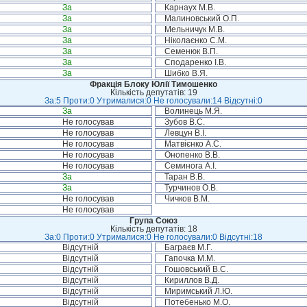
За
Карнаух М.В.
За
Малиновський О.П.
За
Мельничук М.В.
За
Ніколаєнко С.М.
За
Семенюк В.П.
За
Сподаренко І.В.
За
Шибко В.Я.
Фракція Блоку Юлії Тимошенко
Кількість депутатів: 19
За:5 Проти:0 Утрималися:0 Не голосували:14 Відсутні:0
За
Волинець М.Я.
Не голосував
Зубов В.С.
Не голосував
Левцун В.І.
Не голосував
Матвієнко А.С.
Не голосував
Онопенко В.В.
Не голосував
Семинога А.І.
За
Таран В.В.
За
Турчинов О.В.
Не голосував
Чичков В.М.
Не голосував
Група Союз
Кількість депутатів: 18
За:0 Проти:0 Утрималися:0 Не голосували:0 Відсутні:18
Відсутній
Баграєв М.Г.
Відсутній
Гапочка М.М.
Відсутній
Гошовський В.С.
Відсутній
Кириллов В.Д.
Відсутній
Миримський Л.Ю.
Відсутній
Потебенько М.О.