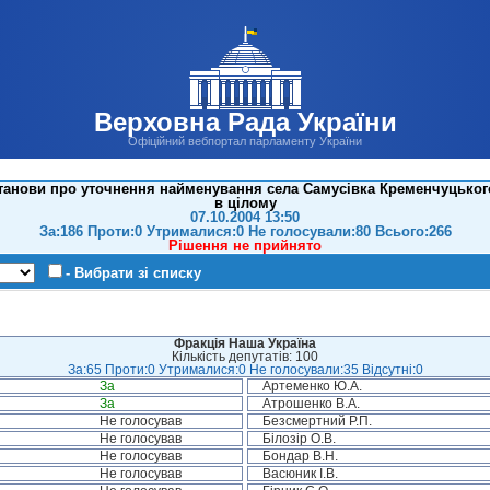
Верховна Рада України
Офіційний вебпортал парламенту України
танови про уточнення найменування села Самусівка Кременчуцького 
в цілому
07.10.2004 13:50
За:186 Проти:0 Утрималися:0 Не голосували:80 Всього:266
Рішення не прийнято
- Вибрати зі списку
Фракція Наша Україна
Кількість депутатів: 100
За:65 Проти:0 Утрималися:0 Не голосували:35 Відсутні:0
За
Артеменко Ю.А.
За
Атрошенко В.А.
Не голосував
Безсмертний Р.П.
Не голосував
Білозір О.В.
Не голосував
Бондар В.Н.
Не голосував
Васюник І.В.