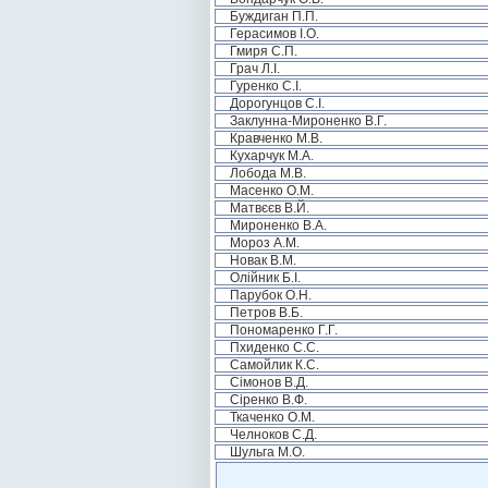
Буждиган П.П.
Герасимов І.О.
Гмиря С.П.
Грач Л.І.
Гуренко С.І.
Дорогунцов С.І.
Заклунна-Мироненко В.Г.
Кравченко М.В.
Кухарчук М.А.
Лобода М.В.
Масенко О.М.
Матвєєв В.Й.
Мироненко В.А.
Мороз А.М.
Новак В.М.
Олійник Б.І.
Парубок О.Н.
Петров В.Б.
Пономаренко Г.Г.
Пхиденко С.С.
Самойлик К.С.
Сімонов В.Д.
Сіренко В.Ф.
Ткаченко О.М.
Челноков С.Д.
Шульга М.О.