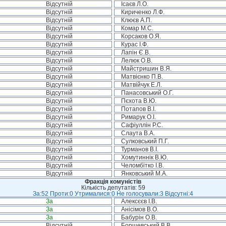
Відсутній
Ісаєв Л.О.
Відсутній
Кириченко Л.Ф.
Відсутній
Клюєв А.П.
Відсутній
Комар М.С.
Відсутній
Корсаков О.Я.
Відсутній
Курас І.Ф.
Відсутній
Лапін Є.В.
Відсутній
Лелюк О.В.
Відсутній
Майстришин В.Я.
Відсутній
Матвієнко П.В.
Відсутній
Матвійчук Е.Л.
Відсутній
Панасовський О.Г.
Відсутній
Пєхота В.Ю.
Відсутній
Потапов В.І.
Відсутній
Римарук О.І.
Відсутній
Сафіуллін Р.С.
Відсутній
Слаута В.А.
Відсутній
Сулковський П.Г.
Відсутній
Турманов В.І.
Відсутній
Хомутиннік В.Ю.
Відсутній
Челомбітко І.В.
Відсутній
Янковський М.А.
Фракція комуністів
Кількість депутатів: 59
За:52 Проти:0 Утрималися:0 Не голосували:3 Відсутні:4
За
Алексєєв І.В.
За
Анісімов В.О.
За
Бабурін О.В.
Відсутній
Борщевський В.В.