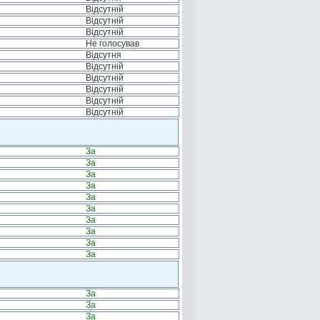
Відсутній
Відсутній
Відсутній
Не голосував
Відсутня
Відсутній
Відсутній
Відсутній
Відсутній
Відсутній
За
За
За
За
За
За
За
За
За
За
За
За
За