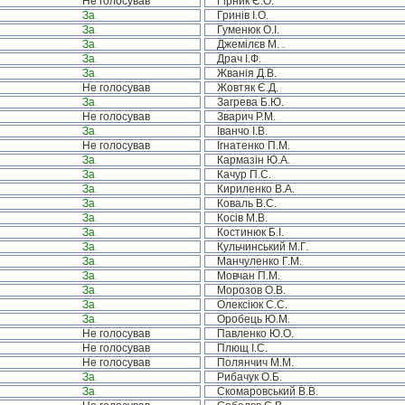
Не голосував
Гірник Є.О.
За
Гринів І.О.
За
Гуменюк О.І.
За
Джемілєв М. .
За
Драч І.Ф.
За
Жванія Д.В.
Не голосував
Жовтяк Є.Д.
За
Загрева Б.Ю.
Не голосував
Зварич Р.М.
За
Іванчо І.В.
Не голосував
Ігнатенко П.М.
За
Кармазін Ю.А.
За
Качур П.С.
За
Кириленко В.А.
За
Коваль В.С.
За
Косів М.В.
За
Костинюк Б.І.
За
Кульчинський М.Г.
За
Манчуленко Г.М.
За
Мовчан П.М.
За
Морозов О.В.
За
Олексіюк С.С.
За
Оробець Ю.М.
Не голосував
Павленко Ю.О.
Не голосував
Плющ І.С.
Не голосував
Полянчич М.М.
За
Рибачук О.Б.
За
Скомаровський В.В.