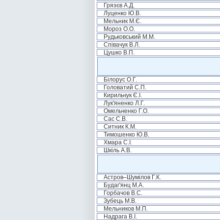
Грязєв А.Д.
Луценко Ю.В.
Мельник М.Є.
Мороз О.О.
Рудьковський М.М.
Співачук В.Л.
Цушко В.П.
Білорус О.Г.
Головатий С.П.
Кирильчук Є.І.
Лук'яненко Л.Г.
Омельченко Г.О.
Сас С.В.
Ситник К.М.
Тимошенко Ю.В.
Хмара С.І.
Шкіль А.В.
Астров–Шумілов Г.К.
Будаг'янц М.А.
Горбачов В.С.
Зубець М.В.
Мельников М.П.
Надрага В.І.