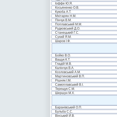
Іоффе Ю.Я.
Косьяненко О.В.
Кукоба А.Т.
Мхітарян Н.М.
Пінчук В.М.
Поплавський М.М.
Рудковський Д.О.
Станецький Г.С.
Сухий Я.М.
Шаров І.Ф.
Бойко В.О.
Ващук К.Т.
Гладій М.В.
Калінчук В.А.
Козловський А.М.
Мартиновський В.П.
Рішняк І.М.
Самоплавський В.І.
Терещук С.М.
Шершун М.Х.
Баранівський О.П.
Бульба С.С.
Вінський Й.В.