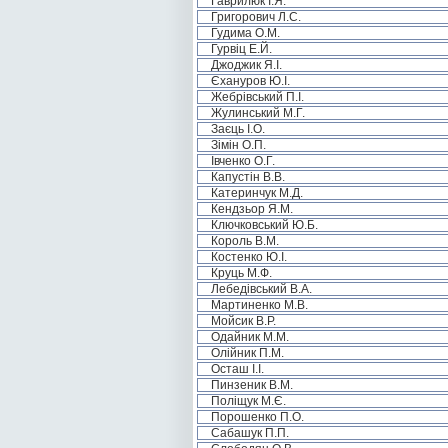
Гаврилюк І.Я.
Григорович Л.С.
Гудима О.М.
Гурвіц Е.Й.
Джоджик Я.І.
Єхануров Ю.І.
Жебрівський П.І.
Жулинський М.Г.
Заєць І.О.
Зімін О.П.
Івченко О.Г.
Капустін В.В.
Катеринчук М.Д.
Кендзьор Я.М.
Ключковський Ю.Б.
Король В.М.
Костенко Ю.І.
Круць М.Ф.
Лебедівський В.А.
Мартиненко М.В.
Мойсик В.Р.
Одайник М.М.
Олійник П.М.
Осташ І.І.
Пинзеник В.М.
Поліщук М.Є.
Порошенко П.О.
Сабашук П.П.