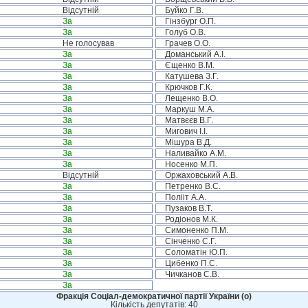
Відсутній
Буйко Г.В.
За
Гінзбург О.П.
За
Голуб О.В.
Не голосував
Грачев О.О.
За
Доманський А.І.
За
Єщенко В.М.
За
Катушева З.Г.
За
Крючков Г.К.
За
Лещенко В.О.
За
Маркуш М.А.
За
Матвєєв В.Г.
За
Мигович І.І.
За
Мішура В.Д.
За
Наливайко А.М.
За
Носенко М.П.
Відсутній
Оржаховський А.В.
За
Петренко В.С.
За
Полііт А.А.
За
Пузаков В.Т.
За
Родіонов М.К.
За
Симоненко П.М.
За
Сінченко С.Г.
За
Соломатін Ю.П.
За
Цибенко П.С.
За
Чичканов С.В.
За
Фракція Соціал-демократичної партії України (о)
Кількість депутатів: 40