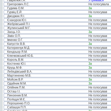
Гаврилюк І.Я.
Утримався
Григорович Л.С.
Не голосувала
Гудима О.М.
За
Гурвіц Е.Й.
Не голосував
Джоджик Я.І.
За
Єхануров Ю.І.
Не голосував
Жебрівський П.І.
Не голосував
Жулинський М.Г.
Не голосував
Заєць І.О.
За
Зімін О.П.
Не голосував
Івченко О.Г.
Не голосував
Капустін В.В.
За
Катеринчук М.Д.
Не голосував
Кендзьор Я.М.
Не голосував
Ключковський Ю.Б.
Не голосував
Король В.М.
Не голосував
Костенко Ю.І.
За
Круць М.Ф.
За
Лебедівський В.А.
Не голосував
Мартиненко М.В.
Не голосував
Мойсик В.Р.
За
Одайник М.М.
За
Олійник П.М.
Не голосував
Осташ І.І.
Не голосував
Пинзеник В.М.
Не голосував
Поліщук М.Є.
Не голосував
Порошенко П.О.
Не голосував
Сабашук П.П.
Не голосував