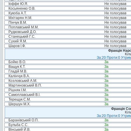
Іоффе Ю.Я.
Не голосував
Косьяненко О.В.
Не голосував
Кукоба А.Т.
Не голосував
Мхітарян Н.М.
Не голосував
Пінчук В.М.
Не голосував
Поплавський М.М.
Не голосував
Рудковський Д.О.
Не голосував
Станецький Г.С.
Не голосував
Сухий Я.М.
Не голосував
Шаров І.Ф.
Не голосував
Фракція Народ
Кіл
За:20 Проти:0 Утрим
Бойко В.О.
За
Ващук К.Т.
За
Гладій М.В.
За
Калінчук В.А.
За
Козловський А.М.
За
Мартиновський В.П.
За
Рішняк І.М.
За
Самоплавський В.І.
За
Терещук С.М.
За
Шершун М.Х.
За
Фракція Соц
Кіл
За:20 Проти:0 Утрим
Баранівський О.П.
За
Бульба С.С.
За
Вінський Й.В.
За