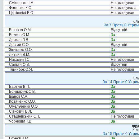
Сміяненко І.М.
Не голосував
Фоменко К.О.
Не голосувала
Цкітішвілі Е.О.
Не голосував
Кіл
За:7 Проти:0 Утрим
Біловол О.М.
Відсутній
Волков О.М.
За
Деркач Л.В.
За
Довгий С.О.
Відсутній
Зінченко О.О.
За
Литвин В.М.
За
Насалик І.С.
Не голосував
Салмін О.В.
Відсутній
Тягнибок О.Я.
Не голосував
Кіл
За:14 Проти:0 Утрим
Бартків В.П.
За
Бондарчук С.В.
За
Іванов С.А.
За
Козаченко О.О.
За
Омельченко О.О.
За
Сівкович В.Л.
За
Сташевський С.Т.
Не голосував
Чорновіл Т.В.
За
Фра
Кіл
За:15 Проти:0 Утрим
Гуреєв В.М.
За