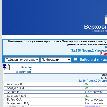
Верховн
Офіційний в
Поіменне голосування про проект Закону про внесення змін до
ділянок власникам земель
0
За:196 Проти:2 Утрима
Ріш
- Вибрати зі списк
Зберегти
в
форматі RTF
Фра
Кіль
За:36 Проти:0 Утрима
Альошин В.Б.
За
Асадчев В.М.
За
Балога В.І.
Не голосував
Беспалий Б.Я.
За
Бойко Ю.А.
Не голосував
Бондаренко В.Д.
Не голосував