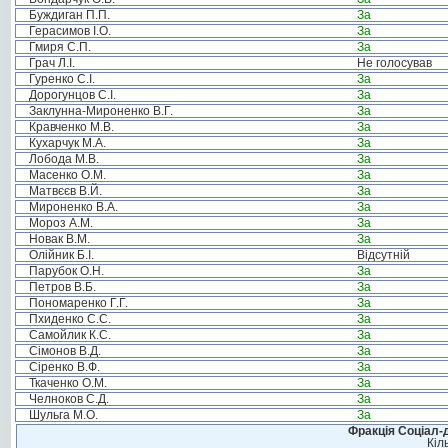
Буждиган П.П.
За
Герасимов І.О.
За
Гмиря С.П.
За
Грач Л.І.
Не голосував
Гуренко С.І.
За
Дорогунцов С.І.
За
Заклунна-Мироненко В.Г.
За
Кравченко М.В.
За
Кухарчук М.А.
За
Лобода М.В.
За
Масенко О.М.
За
Матвєєв В.Й.
За
Мироненко В.А.
За
Мороз А.М.
За
Новак В.М.
За
Олійник Б.І.
Відсутній
Парубок О.Н.
За
Петров В.Б.
За
Пономаренко Г.Г.
За
Пхиденко С.С.
За
Самойлик К.С.
За
Сімонов В.Д.
За
Сіренко В.Ф.
За
Ткаченко О.М.
За
Челноков С.Д.
За
Шульга М.О.
За
Фракція Соціал-д
Кіл