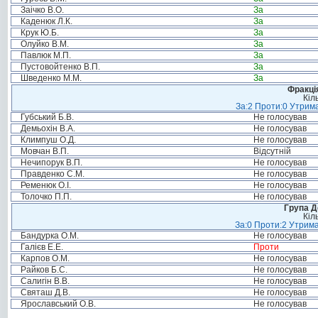
Заічко В.О.
За
Каденюк Л.К.
За
Крук Ю.Б.
За
Олуйко В.М.
За
Павлюк М.П.
За
Пустовойтенко В.П.
За
Шведенко М.М.
За
Фракція
Кіл
За:2 Проти:0 Утрима
Губський Б.В.
Не голосував
Демьохін В.А.
Не голосував
Климпуш О.Д.
Не голосував
Мовчан В.П.
Відсутній
Нечипорук В.П.
Не голосував
Правденко С.М.
Не голосував
Ременюк О.І.
Не голосував
Толочко П.П.
Не голосував
Група Д
Кіл
За:0 Проти:2 Утрима
Бандурка О.М.
Не голосував
Галієв Е.Е.
Проти
Карпов О.М.
Не голосував
Райков Б.С.
Не голосував
Салигін В.В.
Не голосував
Святаш Д.В.
Не голосував
Ярославський О.В.
Не голосував