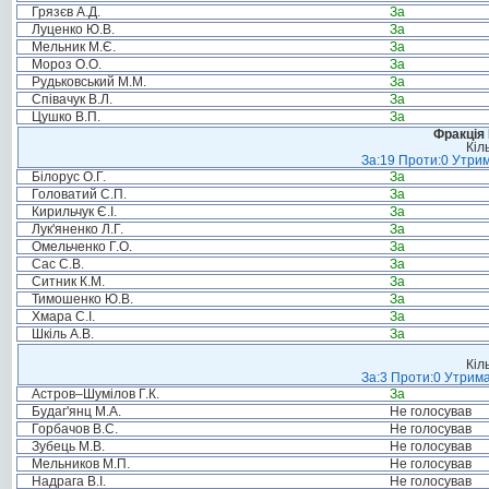
Грязєв А.Д.
За
Луценко Ю.В.
За
Мельник М.Є.
За
Мороз О.О.
За
Рудьковський М.М.
За
Співачук В.Л.
За
Цушко В.П.
За
Фракція
Кіл
За:19 Проти:0 Утрим
Білорус О.Г.
За
Головатий С.П.
За
Кирильчук Є.І.
За
Лук'яненко Л.Г.
За
Омельченко Г.О.
За
Сас С.В.
За
Ситник К.М.
За
Тимошенко Ю.В.
За
Хмара С.І.
За
Шкіль А.В.
За
Кіл
За:3 Проти:0 Утрима
Астров–Шумілов Г.К.
За
Будаг'янц М.А.
Не голосував
Горбачов В.С.
Не голосував
Зубець М.В.
Не голосував
Мельников М.П.
Не голосував
Надрага В.І.
Не голосував