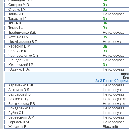
Слободян О.В.
За
Сокирко М.В.
За
Стойко І.М.
За
Танюк Л.С.
Не голосував
Тарасюк І.Г.
За
Ткач Р.В.
За
Томич І.Ф.
За
Трофименко В.В.
Не голосував
Устенко О.А.
За
Цехмістренко В.Г.
Не голосував
Червоній В.М.
За
Черняк В.К.
За
Чорноволенко О.В.
Не голосував
Шандра В.М.
Не голосував
Юхновський І.Р.
За
Ющенко П.А.
Не голосував
Фрак
Кіл
За:3 Проти:0 Утрима
Авраменко В.Ф.
Не голосував
Антемюк В.Д.
Не голосував
Байсаров Л.В.
Не голосував
Бахтеєва Т.Д.
Не голосувала
Богатирьова Р.В.
Не голосувала
Бондаренко Г.І.
Не голосував
Бубка С.Н.
Не голосував
Веревський А.М.
Не голосував
Горбаль В.М.
Не голосував
Жеваго К.В.
Відсутній