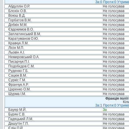
За:0 Проти:0 Утрима
Абдуллін О.Р.
Не голосував
Блохін О.В.
Не голосував
Воюш В.Д.
Не голосував
Горбатов В.М.
Не голосував
Добкін М.М.
Не голосував
Євдокимов В.О.
Не голосував
Заплатинський В.М.
Не голосував
Каратуманов О.Ю.
Не голосував
Кравчук Л.М.
Не голосував
Лісін М.П.
Не голосував
Льовін А.І.
Не голосував
Немировський О.А.
Не голосував
Писарчук П.І.
Не голосував
Подобєдов С.М.
Не голосував
Руденко Г.Б.
Не голосував
Сацюк В.М.
Не голосував
Суркіс Г.М.
Не голосував
Франчук А.Р.
Не голосував
Царенко О.М.
Не голосував
Шурма І.М.
Не голосував
Фракція політ
Кіл
За:1 Проти:0 Утрима
Бауер М.Й.
За
Буряк С.В.
Не голосував
Гадяцький Л.М.
Не голосував
Дашутін Г.П.
Не голосував
Єдін О.Й.
Не голосував