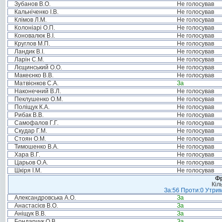
Зубанов В.О.
Не голосував
Кальніченко І.В.
Не голосував
Клімов Л.М.
Не голосував
Колоніарі О.П.
Не голосував
Коновалюк В.І.
Не голосував
Круглов М.П.
Не голосував
Ландик В.І.
Не голосував
Ларін С.М.
Не голосував
Лєщинський О.О.
Не голосував
Макеєнко В.В.
Не голосував
Матвієнков С.А.
За
Наконечний В.Л.
Не голосував
Пеклушенко О.М.
Не голосував
Поліщук К.А.
Не голосував
Рибак В.В.
Не голосував
Самофалов Г.Г.
Не голосував
Скудар Г.М.
Не голосував
Стоян О.М.
Не голосував
Тимошенко В.А.
Не голосував
Хара В.Г.
Не голосував
Царьов О.А.
Не голосував
Шкіря І.М.
Не голосував
Фр
Кіл
За:56 Проти:0 Утрим
Александровська А.О.
За
Анастасієв В.О.
За
Аніщук В.В.
За
Бондарчук О.В.
За