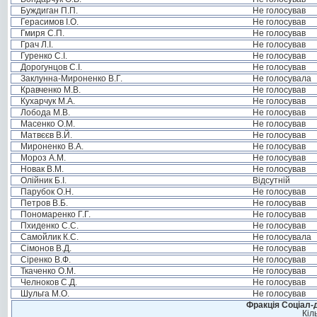
Буждиган П.П.
Не голосував
Герасимов І.О.
Не голосував
Гмиря С.П.
Не голосував
Грач Л.І.
Не голосував
Гуренко С.І.
Не голосував
Дорогунцов С.І.
Не голосував
Заклунна-Мироненко В.Г.
Не голосувала
Кравченко М.В.
Не голосував
Кухарчук М.А.
Не голосував
Лобода М.В.
Не голосував
Масенко О.М.
Не голосував
Матвєєв В.Й.
Не голосував
Мироненко В.А.
Не голосував
Мороз А.М.
Не голосував
Новак В.М.
Не голосував
Олійник Б.І.
Відсутній
Парубок О.Н.
Не голосував
Петров В.Б.
Не голосував
Пономаренко Г.Г.
Не голосував
Пхиденко С.С.
Не голосував
Самойлик К.С.
Не голосувала
Сімонов В.Д.
Не голосував
Сіренко В.Ф.
Не голосував
Ткаченко О.М.
Не голосував
Челноков С.Д.
Не голосував
Шульга М.О.
Не голосував
Фракція Соціал-д
Кіл