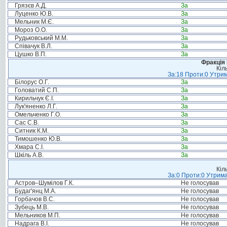
Грязєв А.Д.
За
Луценко Ю.В.
За
Мельник М.Є.
За
Мороз О.О.
За
Рудьковський М.М.
За
Співачук В.Л.
За
Цушко В.П.
За
Фракція
Кіл
За:18 Проти:0 Утрим
Білорус О.Г.
За
Головатий С.П.
За
Кирильчук Є.І.
За
Лук'яненко Л.Г.
За
Омельченко Г.О.
За
Сас С.В.
За
Ситник К.М.
За
Тимошенко Ю.В.
За
Хмара С.І.
За
Шкіль А.В.
За
Кіл
За:0 Проти:0 Утрима
Астров–Шумілов Г.К.
Не голосував
Будаг'янц М.А.
Не голосував
Горбачов В.С.
Не голосував
Зубець М.В.
Не голосував
Мельников М.П.
Не голосував
Надрага В.І.
Не голосував