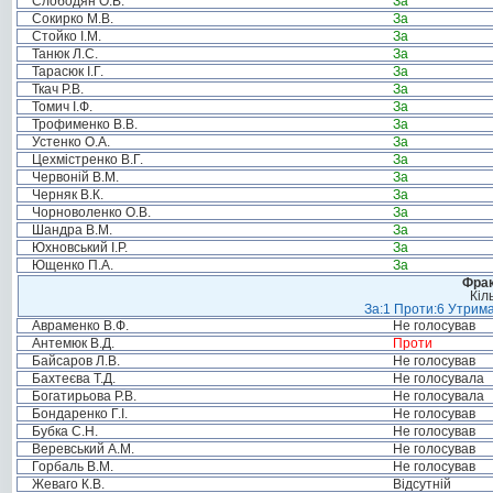
Слободян О.В.
За
Сокирко М.В.
За
Стойко І.М.
За
Танюк Л.С.
За
Тарасюк І.Г.
За
Ткач Р.В.
За
Томич І.Ф.
За
Трофименко В.В.
За
Устенко О.А.
За
Цехмістренко В.Г.
За
Червоній В.М.
За
Черняк В.К.
За
Чорноволенко О.В.
За
Шандра В.М.
За
Юхновський І.Р.
За
Ющенко П.А.
За
Фрак
Кіл
За:1 Проти:6 Утрима
Авраменко В.Ф.
Не голосував
Антемюк В.Д.
Проти
Байсаров Л.В.
Не голосував
Бахтеєва Т.Д.
Не голосувала
Богатирьова Р.В.
Не голосувала
Бондаренко Г.І.
Не голосував
Бубка С.Н.
Не голосував
Веревський А.М.
Не голосував
Горбаль В.М.
Не голосував
Жеваго К.В.
Відсутній