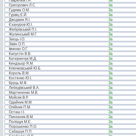
Гаврилюк І.Я.
За
Григорович Л.С.
За
Гудима О.М.
За
Гурвіц Е.Й.
За
Джоджик Я.І.
За
Єхануров Ю.І.
За
Жебрівський П.І.
За
Жулинський М.Г.
За
Заєць І.О.
За
Зімін О.П.
За
Івченко О.Г.
За
Капустін В.В.
За
Катеринчук М.Д.
За
Кендзьор Я.М.
За
Ключковський Ю.Б.
За
Король В.М.
За
Костенко Ю.І.
За
Круць М.Ф.
За
Лебедівський В.А.
За
Мартиненко М.В.
За
Мойсик В.Р.
За
Одайник М.М.
За
Олійник П.М.
За
Осташ І.І.
За
Пинзеник В.М.
За
Поліщук М.Є.
За
Порошенко П.О.
За
Сабашук П.П.
За