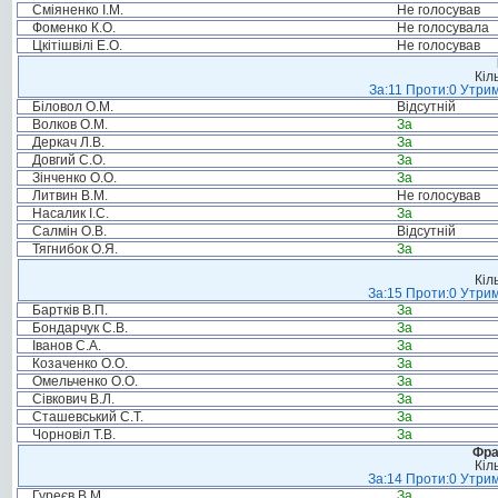
Сміяненко І.М.
Не голосував
Фоменко К.О.
Не голосувала
Цкітішвілі Е.О.
Не голосував
Кіл
За:11 Проти:0 Утрим
Біловол О.М.
Відсутній
Волков О.М.
За
Деркач Л.В.
За
Довгий С.О.
За
Зінченко О.О.
За
Литвин В.М.
Не голосував
Насалик І.С.
За
Салмін О.В.
Відсутній
Тягнибок О.Я.
За
Кіл
За:15 Проти:0 Утрим
Бартків В.П.
За
Бондарчук С.В.
За
Іванов С.А.
За
Козаченко О.О.
За
Омельченко О.О.
За
Сівкович В.Л.
За
Сташевський С.Т.
За
Чорновіл Т.В.
За
Фра
Кіл
За:14 Проти:0 Утрим
Гуреєв В.М.
За