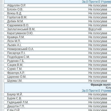
За:0 Проти:0 Утрима
Абдуллін О.Р.
Не голосував
Блохін О.В.
Не голосував
Воюш В.Д.
Не голосував
Горбатов В.М.
Не голосував
Добкін М.М.
Не голосував
Євдокимов В.О.
Не голосував
Заплатинський В.М.
Відсутній
Каратуманов О.Ю.
Не голосував
Кравчук Л.М.
Не голосував
Лісін М.П.
Не голосував
Льовін А.І.
Не голосував
Немировський О.А.
Не голосував
Писарчук П.І.
Не голосував
Подобєдов С.М.
Не голосував
Руденко Г.Б.
Не голосував
Сацюк В.М.
Не голосував
Суркіс Г.М.
Не голосував
Франчук А.Р.
Не голосував
Царенко О.М.
Не голосував
Шурма І.М.
Не голосував
Фракція політ
Кіл
За:0 Проти:0 Утрима
Бауер М.Й.
Не голосував
Буряк С.В.
Не голосував
Гадяцький Л.М.
Не голосував
Дашутін Г.П.
Не голосував
Єдін О.Й.
Не голосував