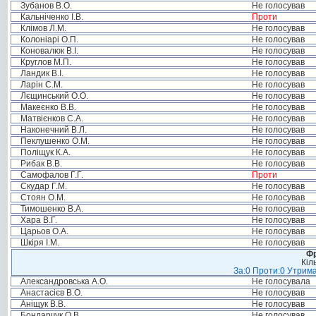
Зубанов В.О.
Не голосував
Кальніченко І.В.
Проти
Клімов Л.М.
Не голосував
Колоніарі О.П.
Не голосував
Коновалюк В.І.
Не голосував
Круглов М.П.
Не голосував
Ландик В.І.
Не голосував
Ларін С.М.
Не голосував
Лєщинський О.О.
Не голосував
Макеєнко В.В.
Не голосував
Матвієнков С.А.
Не голосував
Наконечний В.Л.
Не голосував
Пеклушенко О.М.
Не голосував
Поліщук К.А.
Не голосував
Рибак В.В.
Не голосував
Самофалов Г.Г.
Проти
Скудар Г.М.
Не голосував
Стоян О.М.
Не голосував
Тимошенко В.А.
Не голосував
Хара В.Г.
Не голосував
Царьов О.А.
Не голосував
Шкіря І.М.
Не голосував
Фр
Кіл
За:0 Проти:0 Утрима
Александровська А.О.
Не голосувала
Анастасієв В.О.
Не голосував
Аніщук В.В.
Не голосував
Бондарчук О.В.
Не голосував