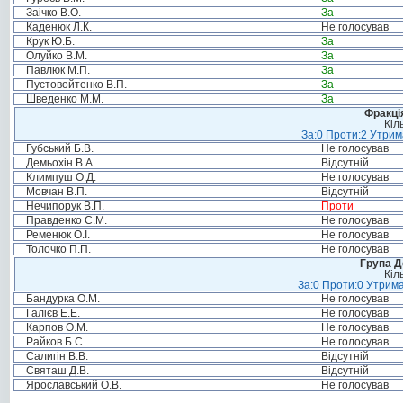
Заічко В.О.
За
Каденюк Л.К.
Не голосував
Крук Ю.Б.
За
Олуйко В.М.
За
Павлюк М.П.
За
Пустовойтенко В.П.
За
Шведенко М.М.
За
Фракція
Кіл
За:0 Проти:2 Утрим
Губський Б.В.
Не голосував
Демьохін В.А.
Відсутній
Климпуш О.Д.
Не голосував
Мовчан В.П.
Відсутній
Нечипорук В.П.
Проти
Правденко С.М.
Не голосував
Ременюк О.І.
Не голосував
Толочко П.П.
Не голосував
Група Д
Кіл
За:0 Проти:0 Утрима
Бандурка О.М.
Не голосував
Галієв Е.Е.
Не голосував
Карпов О.М.
Не голосував
Райков Б.С.
Не голосував
Салигін В.В.
Відсутній
Святаш Д.В.
Відсутній
Ярославський О.В.
Не голосував