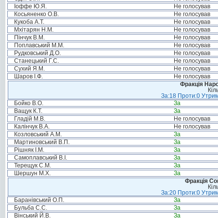
Іоффе Ю.Я.
Не голосував
Косьяненко О.В.
Не голосував
Кукоба А.Т.
Не голосував
Мхітарян Н.М.
Не голосував
Пінчук В.М.
Не голосував
Поплавський М.М.
Не голосував
Рудковський Д.О.
Не голосував
Станецький Г.С.
Не голосував
Сухий Я.М.
Не голосував
Шаров І.Ф.
Не голосував
Фракція Народ
Кіл
За:18 Проти:0 Утрим
Бойко В.О.
За
Ващук К.Т.
За
Гладій М.В.
Не голосував
Калінчук В.А.
Не голосував
Козловський А.М.
За
Мартиновський В.П.
За
Рішняк І.М.
За
Самоплавський В.І.
За
Терещук С.М.
За
Шершун М.Х.
За
Фракція Соц
Кіл
За:20 Проти:0 Утрим
Баранівський О.П.
За
Бульба С.С.
За
Вінський Й.В.
За