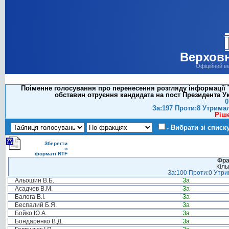
Верховн
Офіційний в
Поіменне голосування про перенесення розгляду інформації Т
обставин отруєння кандидата на пост Президента У
0
За:197 Проти:8 Утрима
Ріш
- Вибрати зі списк
Зберегти
в
форматі RTF
Фра
Кіль
За:100 Проти:0 Утрим
Альошин В.Б.
За
Асадчев В.М.
За
Балога В.І.
За
Беспалий Б.Я.
За
Бойко Ю.А.
За
Бондаренко В.Д.
За