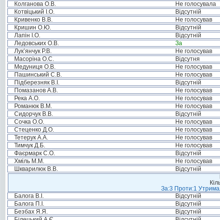
Колганова О.В.
Не голосувала
Котвіцький І.О.
Відсутній
Кривенко В.В.
Не голосував
Кришин О.Ю.
Відсутній
Лапін І.О.
Відсутній
Ледовських О.В.
За
Лук’янчук Р.В.
Не голосував
Масоріна О.С.
Відсутня
Медуниця О.В.
Не голосував
Пашинський С.В.
Не голосував
Підберезняк В.І.
Відсутній
Помазанов А.В.
Не голосував
Река А.О.
Не голосував
Романюк В.М.
Не голосував
Сидорчук В.В.
Відсутній
Сочка О.О.
Не голосував
Стеценко Д.О.
Не голосував
Тетерук А.А.
Не голосував
Тимчук Д.Б.
Не голосував
Фаєрмарк С.О.
Відсутній
Хміль М.М.
Не голосував
Шкварилюк В.В.
Відсутній
Кіл
За:3 Проти:1 Утримал
Балога В.І.
Відсутній
Балога П.І.
Відсутній
Безбах Я.Я.
Відсутній
Білецький А.Є.
Відсутній