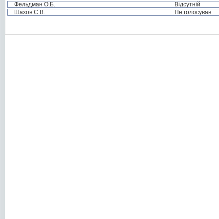
Фельдман О.Б.
Відсутній
Шахов С.В.
Не голосував