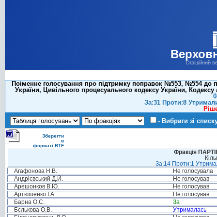
Верховн
Офіційний в
Поіменне голосування про підтримку поправок №553, №554 до п
України, Цивільного процесуального кодексу України, Кодексу 
0
За:31 Проти:8 Утримал
Ріш
- Вибрати зі списк
Зберегти
в
форматі RTF
Фракція ПАРТ
Кіль
За:14 Проти:1 Утримал
Агафонова Н.В.
Не голосувала
Андрієвський Д.Й.
Не голосував
Арешонков В.Ю.
Не голосував
Артюшенко І.А.
Не голосував
Барна О.С.
За
Бєлькова О.В.
Утрималась