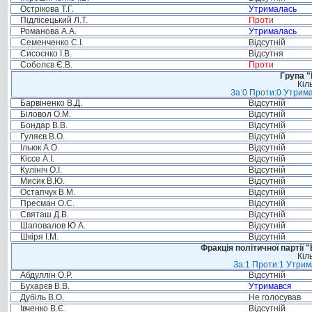
Острікова Т.Г.
Утрималась
Підлісецький Л.Т.
Проти
Романова А.А.
Утрималась
Семенченко С.І.
Відсутній
Сисоєнко І.В.
Відсутня
Соболєв Є.В.
Проти
Група "
Кіл
За:0 Проти:0 Утрима
Барвіненко В.Д.
Відсутній
Біловол О.М.
Відсутній
Бондар В.В.
Відсутній
Гуляєв В.О.
Відсутній
Ільюк А.О.
Відсутній
Кіссе А.І.
Відсутній
Кулініч О.І.
Відсутній
Мисик В.Ю.
Відсутній
Остапчук В.М.
Відсутній
Пресман О.С.
Відсутній
Святаш Д.В.
Відсутній
Шаповалов Ю.А.
Відсутній
Шкіря І.М.
Відсутній
Фракція політичної партії
Кіл
За:1 Проти:1 Утрим
Абдуллін О.Р.
Відсутній
Бухарєв В.В.
Утримався
Дубіль В.О.
Не голосував
Івченко В.Є.
Відсутній