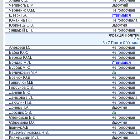
Хлань С.В.
Не голосував
Чепинога В.М.
Відсутній
Черненко О.М.
Не голосував
Шверк Г.А.
Утримався
Южаніна Н.П.
Не голосувала
Юринець О.В.
Відсутня
Яніцький В.П.
Не голосував
Фракція Політи
Кіл
За:7 Проти:0 Утримал
Алексєєв І.С.
Не голосував
Бабій Ю.Ю.
Не голосував
Береза Ю.М.
Не голосував
Бондар М.Л.
Утримався
Бурбак М.Ю.
Не голосував
Величкович М.Р.
За
Вознюк Ю.В.
Не голосував
Гаврилюк М.В.
Не голосував
Горбунов О.В.
Не голосував
Данілін В.Ю.
Не голосував
Денісова Л.Л.
Не голосувала
Дзюблик П.В.
Не голосував
Донець Т.А.
Відсутня
Дроздик О.В.
За
Єленський В.Є.
Не голосував
Єфремова І.О.
Відсутня
Іванчук А.В.
Не голосував
Кацер-Бучковська Н.В.
Не голосувала
Княжицький М.Л.
Відсутній