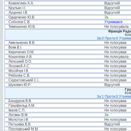
Кожем’якін А.А.
Відсутній
Крулько І.І.
Відсутній
Луценко І.В.
Відсутній
Одарченко Ю.В.
За
Соболєв С.В.
Утримався
Тимошенко Ю.В.
Не голосувала
Фракція Ради
Кіл
За:0 Проти:0 Утрима
Амельченко В.В.
Не голосував
Вовк В.І.
Не голосував
Кириченко О.М.
Не голосував
Кошелєва А.В.
Не голосувала
Ленський О.О.
Не голосував
Лозовой А.С.
Не голосував
Мосійчук І.В.
Не голосував
Рибалка С.В.
Не голосував
Скуратовський С.І.
Не голосував
Шухевич Ю.Р.
Відсутній
Гру
Кіл
За:1 Проти:0 Утрима
Бандуров В.В.
Не голосував
Гіршфельд А.М.
Не голосував
Івахів С.П.
Не голосував
Литвин В.М.
За
Молоток І.Ф.
Не голосував
Петьовка В.В.
Відсутній
Поплавський М.М.
Не голосував