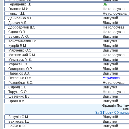
Геращенко І.В.
За
Головко М.Й.
Не голосував
Гопко Г.М.
Не голосувала
Денисенко А.С.
Відсутній
Деркач А.Л.
Відсутній
Добродомов Д.Є.
Не голосував
Єднак О.В.
Не голосував
Іллєнко А.Ю.
Відсутній
Констанкевич І.М.
Відсутня
Купрій В.М.
Відсутній
Марченко О.О.
Відсутній
Матківський Б.М.
Не голосував
Микитась М.В.
Відсутній
Мураєв Є.В.
Відсутній
Онищенко О.Р.
Відсутній
Парасюк В.З.
Відсутній
Петренко О.М.
Утримався
Розенблат Б.С.
Не голосував
Сироїд О.І.
Відсутня
Тарута С.О.
Не голосував
Шевченко В.Л.
Відсутній
Ярош Д.А.
Відсутній
Фракція Політич
Кіл
За:3 Проти:0 Утрима
Бакулін Є.М.
Відсутній
Бахтеєва Т.Д.
Відсутня
Бойко Ю.А.
Відсутній