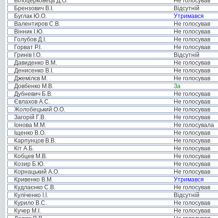
Білоцерковець Д.О.
Не голосував
Брензович В.І.
Відсутній
Буглак Ю.О.
Утримався
Валентиров С.В.
Не голосував
Вінник І.Ю.
Не голосував
Голубов Д.І.
Не голосував
Горват Р.І.
Не голосував
Гринів І.О.
Відсутній
Давиденко В.М.
Не голосував
Денисенко В.І.
Не голосував
Джемілєв М. .
Не голосував
Довбенко М.В.
За
Дубневич Б.В.
Не голосував
Євлахов А.С.
Не голосував
Жолобецький О.О.
Не голосував
Загорій Г.В.
Не голосував
Іонова М.М.
Не голосувала
Іщенко В.О.
Не голосував
Карпунцов В.В.
Не голосував
Кіт А.Б.
Не голосував
Кобцев М.В.
Не голосував
Козир Б.Ю.
Не голосував
Корнацький А.О.
Не голосував
Кривенко В.М.
Утримався
Кудлаєнко С.В.
Не голосував
Куліченко І.І.
Відсутній
Курило В.С.
Не голосував
Кучер М.І.
Не голосував