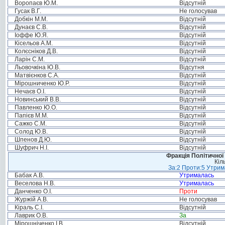
Воропаєв Ю.М.
Відсутній
Гусак В.Г.
Не голосував
Добкін М.М.
Відсутній
Дунаєв С.В.
Відсутній
Іоффе Ю.Я.
Відсутній
Кісельов А.М.
Відсутній
Колєсніков Д.В.
Відсутній
Ларін С.М.
Відсутній
Льовочкіна Ю.В.
Відсутня
Матвієнков С.А.
Відсутній
Мірошниченко Ю.Р.
Відсутній
Нечаєв О.І.
Відсутній
Новинський В.В.
Відсутній
Павленко Ю.О.
Відсутній
Папієв М.М.
Відсутній
Сажко С.М.
Відсутній
Солод Ю.В.
Відсутній
Шпенов Д.Ю.
Відсутній
Шуфрич Н.І.
Відсутній
Фракція Політичної
Кіл
За:2 Проти:5 Утрим
Бабак А.В.
Утрималась
Веселова Н.В.
Утрималась
Данченко О.І.
Проти
Журжій А.В.
Не голосував
Кіраль С.І.
Відсутній
Лаврик О.В.
За
Мірошніченко І.В.
Відсутній