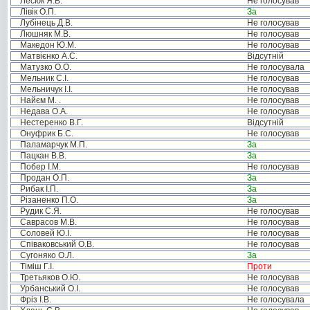
Лесюк Я.В.
Не голосував
Лівік О.П.
За
Лубінець Д.В.
Не голосував
Люшняк М.В.
Не голосував
Македон Ю.М.
Не голосував
Матвієнко А.С.
Відсутній
Матузко О.О.
Не голосувала
Мельник С.І.
Не голосував
Мельничук І.І.
Не голосував
Найєм М. .
Не голосував
Недава О.А.
Не голосував
Нестеренко В.Г.
Відсутній
Онуфрик Б.С.
Не голосував
Паламарчук М.П.
За
Пацкан В.В.
За
Побер І.М.
Не голосував
Продан О.П.
За
Рибак І.П.
За
Різаненко П.О.
За
Рудик С.Я.
Не голосував
Саврасов М.В.
Не голосував
Соловей Ю.І.
Не голосував
Співаковський О.В.
Не голосував
Сугоняко О.Л.
За
Тіміш Г.І.
Проти
Третьяков О.Ю.
Не голосував
Урбанський О.І.
Не голосував
Фріз І.В.
Не голосувала