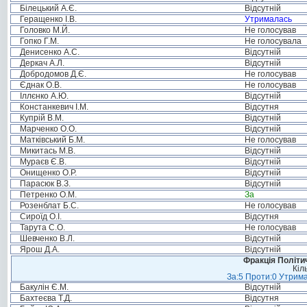
Білецький А.Є.
Відсутній
Геращенко І.В.
Утрималась
Головко М.Й.
Не голосував
Гопко Г.М.
Не голосувала
Денисенко А.С.
Відсутній
Деркач А.Л.
Відсутній
Добродомов Д.Є.
Не голосував
Єднак О.В.
Не голосував
Іллєнко А.Ю.
Відсутній
Констанкевич І.М.
Відсутня
Купрій В.М.
Відсутній
Марченко О.О.
Відсутній
Матківський Б.М.
Не голосував
Микитась М.В.
Відсутній
Мураєв Є.В.
Відсутній
Онищенко О.Р.
Відсутній
Парасюк В.З.
Відсутній
Петренко О.М.
За
Розенблат Б.С.
Не голосував
Сироїд О.І.
Відсутня
Тарута С.О.
Не голосував
Шевченко В.Л.
Відсутній
Ярош Д.А.
Відсутній
Фракція Політич
Кіл
За:5 Проти:0 Утрима
Бакулін Є.М.
Відсутній
Бахтеєва Т.Д.
Відсутня