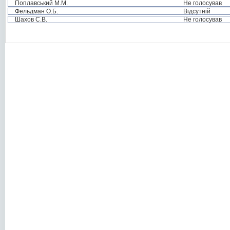
Поплавський М.М.
Не голосував
Фельдман О.Б.
Відсутній
Шахов С.В.
Не голосував