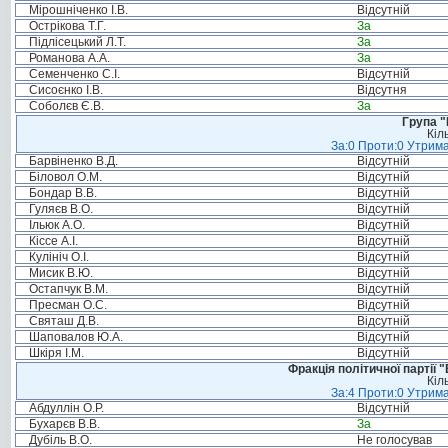
Мірошніченко І.В.
Відсутній
Острікова Т.Г.
За
Підлісецький Л.Т.
За
Романова А.А.
За
Семенченко С.І.
Відсутній
Сисоєнко І.В.
Відсутня
Соболєв Є.В.
За
Група "
Кіл
За:0 Проти:0 Утрима
Барвіненко В.Д.
Відсутній
Біловол О.М.
Відсутній
Бондар В.В.
Відсутній
Гуляєв В.О.
Відсутній
Ільюк А.О.
Відсутній
Кіссе А.І.
Відсутній
Кулініч О.І.
Відсутній
Мисик В.Ю.
Відсутній
Остапчук В.М.
Відсутній
Пресман О.С.
Відсутній
Святаш Д.В.
Відсутній
Шаповалов Ю.А.
Відсутній
Шкіря І.М.
Відсутній
Фракція політичної партії
Кіл
За:4 Проти:0 Утрима
Абдуллін О.Р.
Відсутній
Бухарєв В.В.
За
Дубіль В.О.
Не голосував