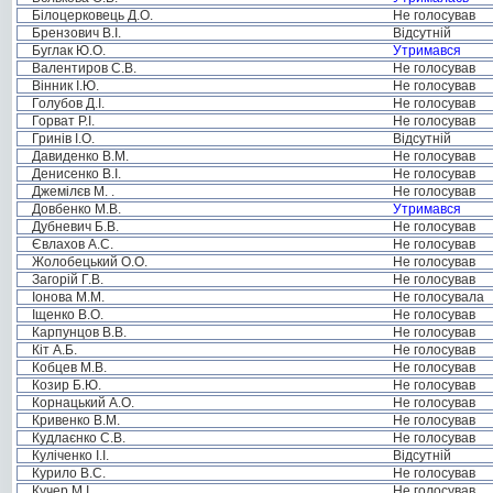
Білоцерковець Д.О.
Не голосував
Брензович В.І.
Відсутній
Буглак Ю.О.
Утримався
Валентиров С.В.
Не голосував
Вінник І.Ю.
Не голосував
Голубов Д.І.
Не голосував
Горват Р.І.
Не голосував
Гринів І.О.
Відсутній
Давиденко В.М.
Не голосував
Денисенко В.І.
Не голосував
Джемілєв М. .
Не голосував
Довбенко М.В.
Утримався
Дубневич Б.В.
Не голосував
Євлахов А.С.
Не голосував
Жолобецький О.О.
Не голосував
Загорій Г.В.
Не голосував
Іонова М.М.
Не голосувала
Іщенко В.О.
Не голосував
Карпунцов В.В.
Не голосував
Кіт А.Б.
Не голосував
Кобцев М.В.
Не голосував
Козир Б.Ю.
Не голосував
Корнацький А.О.
Не голосував
Кривенко В.М.
Не голосував
Кудлаєнко С.В.
Не голосував
Куліченко І.І.
Відсутній
Курило В.С.
Не голосував
Кучер М.І.
Не голосував