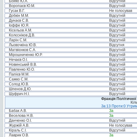
Бойко Ю.А.
Відсутній
Воропаєв Ю.М.
Відсутній
Гусак В.Г.
Не голосував
Добкін М.М.
Відсутній
Дунаєв С.В.
Відсутній
Іоффе Ю.Я.
Відсутній
Кісельов А.М.
Відсутній
Колєсніков Д.В.
Відсутній
Ларін С.М.
Відсутній
Льовочкіна Ю.В.
Відсутня
Матвієнков С.А.
Відсутній
Мірошниченко Ю.Р.
Відсутній
Нечаєв О.І.
Відсутній
Новинський В.В.
Відсутній
Павленко Ю.О.
Відсутній
Папієв М.М.
Відсутній
Сажко С.М.
Відсутній
Солод Ю.В.
Відсутній
Шпенов Д.Ю.
Відсутній
Шуфрич Н.І.
Відсутній
Фракція Політичної
Кіл
За:13 Проти:0 Утрим
Бабак А.В.
За
Веселова Н.В.
За
Данченко О.І.
Відсутній
Журжій А.В.
Не голосував
Кіраль С.І.
Відсутній
Лаврик О.В.
За