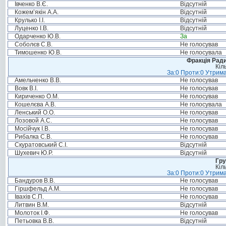
Івченко В.Є.
Відсутній
Кожем’якін А.А.
Відсутній
Крулько І.І.
Відсутній
Луценко І.В.
Відсутній
Одарченко Ю.В.
За
Соболєв С.В.
Не голосував
Тимошенко Ю.В.
Не голосувала
Фракція Ради
Кіл
За:0 Проти:0 Утрима
Амельченко В.В.
Не голосував
Вовк В.І.
Не голосував
Кириченко О.М.
Не голосував
Кошелєва А.В.
Не голосувала
Ленський О.О.
Не голосував
Лозовой А.С.
Не голосував
Мосійчук І.В.
Не голосував
Рибалка С.В.
Не голосував
Скуратовський С.І.
Відсутній
Шухевич Ю.Р.
Відсутній
Гру
Кіл
За:0 Проти:0 Утрима
Бандуров В.В.
Не голосував
Гіршфельд А.М.
Не голосував
Івахів С.П.
Не голосував
Литвин В.М.
Відсутній
Молоток І.Ф.
Не голосував
Петьовка В.В.
Відсутній