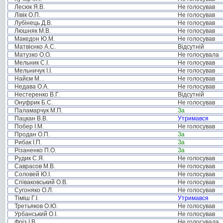
Лесюк Я.В.
Не голосував
Лівік О.П.
Не голосував
Лубінець Д.В.
Не голосував
Люшняк М.В.
Не голосував
Македон Ю.М.
Не голосував
Матвієнко А.С.
Відсутній
Матузко О.О.
Не голосувала
Мельник С.І.
Не голосував
Мельничук І.І.
Не голосував
Найєм М. .
Не голосував
Недава О.А.
Не голосував
Нестеренко В.Г.
Відсутній
Онуфрик Б.С.
Не голосував
Паламарчук М.П.
За
Пацкан В.В.
Утримався
Побер І.М.
Не голосував
Продан О.П.
За
Рибак І.П.
За
Різаненко П.О.
За
Рудик С.Я.
Не голосував
Саврасов М.В.
Не голосував
Соловей Ю.І.
Не голосував
Співаковський О.В.
Не голосував
Сугоняко О.Л.
Не голосував
Тіміш Г.І.
Утримався
Третьяков О.Ю.
Не голосував
Урбанський О.І.
Не голосував
Фріз І.В.
Не голосувала