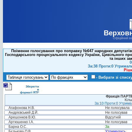
Верховн
Офіційний в
Поіменне голосування про поправку №647 народних депутатів
Господарського процесуального кодексу України, Цивільного про
та інших за
0
За:38 Проти:0 Утримал
Ріш
- Вибрати зі списк
Зберегти
в
форматі RTF
Фракція ПАРТ
Кіль
За:10 Проти:0 Утримал
Агафонова Н.В.
Не голосувала
Андрієвський Д.Й.
Не голосував
Арешонков В.Ю.
Відсутній
Артюшенко І.А.
Не голосував
Барна О.С.
За
Бєлькова О.В.
Утрималась