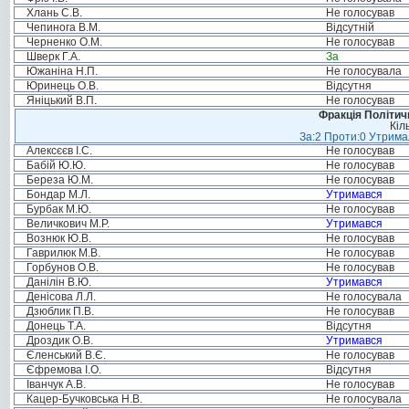
Хлань С.В.
Не голосував
Чепинога В.М.
Відсутній
Черненко О.М.
Не голосував
Шверк Г.А.
За
Южаніна Н.П.
Не голосувала
Юринець О.В.
Відсутня
Яніцький В.П.
Не голосував
Фракція Політи
Кіл
За:2 Проти:0 Утримал
Алексєєв І.С.
Не голосував
Бабій Ю.Ю.
Не голосував
Береза Ю.М.
Не голосував
Бондар М.Л.
Утримався
Бурбак М.Ю.
Не голосував
Величкович М.Р.
Утримався
Вознюк Ю.В.
Не голосував
Гаврилюк М.В.
Не голосував
Горбунов О.В.
Не голосував
Данілін В.Ю.
Утримався
Денісова Л.Л.
Не голосувала
Дзюблик П.В.
Не голосував
Донець Т.А.
Відсутня
Дроздик О.В.
Утримався
Єленський В.Є.
Не голосував
Єфремова І.О.
Відсутня
Іванчук А.В.
Не голосував
Кацер-Бучковська Н.В.
Не голосувала