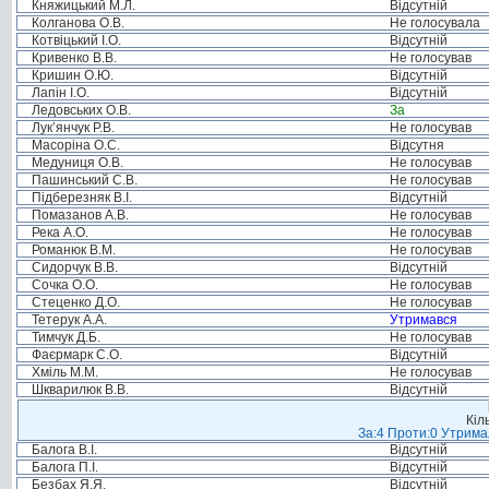
Княжицький М.Л.
Відсутній
Колганова О.В.
Не голосувала
Котвіцький І.О.
Відсутній
Кривенко В.В.
Не голосував
Кришин О.Ю.
Відсутній
Лапін І.О.
Відсутній
Ледовських О.В.
За
Лук’янчук Р.В.
Не голосував
Масоріна О.С.
Відсутня
Медуниця О.В.
Не голосував
Пашинський С.В.
Не голосував
Підберезняк В.І.
Відсутній
Помазанов А.В.
Не голосував
Река А.О.
Не голосував
Романюк В.М.
Не голосував
Сидорчук В.В.
Відсутній
Сочка О.О.
Не голосував
Стеценко Д.О.
Не голосував
Тетерук А.А.
Утримався
Тимчук Д.Б.
Не голосував
Фаєрмарк С.О.
Відсутній
Хміль М.М.
Не голосував
Шкварилюк В.В.
Відсутній
Кіл
За:4 Проти:0 Утримал
Балога В.І.
Відсутній
Балога П.І.
Відсутній
Безбах Я.Я.
Відсутній