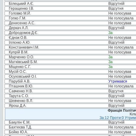
Білецький А.Є.
Відсутній
Геращенко І.В.
Відсутня
Головко М.Й.
Не голосував
Гопко Г.М.
Не голосувала
Денисенко А.С.
Не голосував
Деркач А.Л.
Відсутній
Добродомов Д.Є.
За
Єднак О.В.
Не голосував
Іллєнко А.Ю.
Відсутній
Констанкевич І.М.
Не голосувала
Купрій В.М.
Не голосував
Марченко О.О.
За
Матківський Б.М.
За
Міщенко С.Г.
За
Мусій О.С.
Не голосував
Осуховський О.І.
Не голосував
Парубій А.В.
Утримався
Пташник В.Ю.
Не голосувала
Савченко Н.В.
Відсутня
Тарута С.О.
Відсутній
Шевченко В.Л.
Не голосував
Ярош Д.А.
Відсутній
Фракція Політич
Кіл
За:12 Проти:0 Утрима
Бакулін Є.М.
Відсутній
Бахтеєва Т.Д.
Не голосувала
Бойко Ю.А.
Не голосував