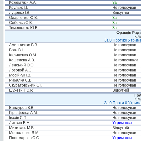
Кожем’якін А.А.
За
Крулько І.І.
Не голосував
Луценко І.В.
Відсутній
Одарченко Ю.В.
За
Соболєв С.В.
За
Тимошенко Ю.В.
За
Фракція Ради
Кіл
За:0 Проти:0 Утрима
Амельченко В.В.
Не голосував
Вовк В.І.
Не голосував
Кириченко О.М.
Не голосував
Кошелєва А.В.
Не голосувала
Ленський О.О.
Не голосував
Лозовой А.С.
Не голосував
Мосійчук І.В.
Не голосував
Рибалка С.В.
Не голосував
Скуратовський С.І.
Не голосував
Шухевич Ю.Р.
Відсутній
Гру
Кіл
За:0 Проти:0 Утрима
Бандуров В.В.
Не голосував
Гіршфельд А.М.
Не голосував
Івахів С.П.
Не голосував
Литвин В.М.
Утримався
Микитась М.В.
Відсутній
Москаленко Я.М.
Не голосував
Пономарьов О.С.
Утримався