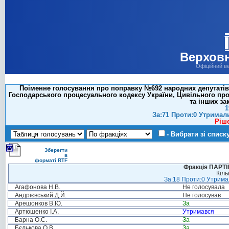
Верховн
Офіційний в
Поіменне голосування про поправку №692 народних депутатів
Господарського процесуального кодексу України, Цивільного про
та інших за
1
За:71 Проти:0 Утримал
Ріш
- Вибрати зі списк
Зберегти
в
форматі RTF
Фракція ПАРТ
Кіль
За:18 Проти:0 Утримал
Агафонова Н.В.
Не голосувала
Андрієвський Д.Й.
Не голосував
Арешонков В.Ю.
За
Артюшенко І.А.
Утримався
Барна О.С.
За
Бєлькова О.В.
За