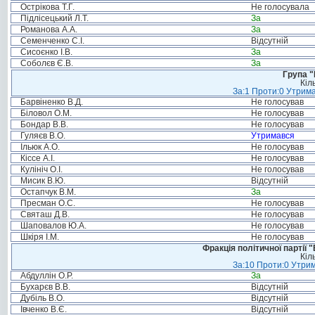
Острікова Т.Г.
Не голосувала
Підлісецький Л.Т.
За
Романова А.А.
За
Семенченко С.І.
Відсутній
Сисоєнко І.В.
За
Соболєв Є.В.
За
Група "
Кіл
За:1 Проти:0 Утрима
Барвіненко В.Д.
Не голосував
Біловол О.М.
Не голосував
Бондар В.В.
Не голосував
Гуляєв В.О.
Утримався
Ільюк А.О.
Не голосував
Кіссе А.І.
Не голосував
Кулініч О.І.
Не голосував
Мисик В.Ю.
Відсутній
Остапчук В.М.
За
Пресман О.С.
Не голосував
Святаш Д.В.
Не голосував
Шаповалов Ю.А.
Не голосував
Шкіря І.М.
Не голосував
Фракція політичної партії
Кіл
За:10 Проти:0 Утрим
Абдуллін О.Р.
За
Бухарєв В.В.
Відсутній
Дубіль В.О.
Відсутній
Івченко В.Є.
Відсутній