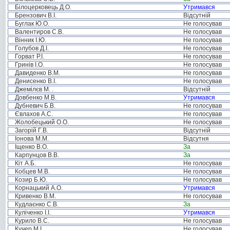
Білоцерковець Д.О.
Утримався
Брензович В.І.
Відсутній
Буглак Ю.О.
Не голосував
Валентиров С.В.
Не голосував
Вінник І.Ю.
Не голосував
Голубов Д.І.
Не голосував
Горват Р.І.
Не голосував
Гринів І.О.
Не голосував
Давиденко В.М.
Не голосував
Денисенко В.І.
Не голосував
Джемілєв М. .
Відсутній
Довбенко М.В.
Утримався
Дубневич Б.В.
Не голосував
Євлахов А.С.
Не голосував
Жолобецький О.О.
Не голосував
Загорій Г.В.
Відсутній
Іонова М.М.
Відсутня
Іщенко В.О.
За
Карпунцов В.В.
За
Кіт А.Б.
Не голосував
Кобцев М.В.
Не голосував
Козир Б.Ю.
Не голосував
Корнацький А.О.
Утримався
Кривенко В.М.
Не голосував
Кудлаєнко С.В.
За
Куліченко І.І.
Утримався
Курило В.С.
Не голосував
Кучер М.І.
Не голосував