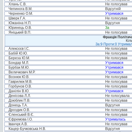
Хлань С.В.
Не голосував
Чепинога В.М.
Відсутній
Черненко О.М.
Утримався
Шверк Г.А.
Не голосував
Южаніна Н.П.
Відсутня
Юринець О.В.
За
Яніцький В.П.
Не голосував
Фракція Політи
Кіл
За:9 Проти:0 Утримал
Алексєєв І.С.
Не голосував
Бабій Ю.Ю.
Не голосував
Береза Ю.М.
Не голосував
Бондар М.Л.
Утримався
Бурбак М.Ю.
Утримався
Величкович М.Р.
Утримався
Вознюк Ю.В.
Не голосував
Гаврилюк М.В.
Не голосував
Горбунов О.В.
Не голосував
Данілін В.Ю.
Утримався
Денісова Л.Л.
Не голосувала
Дзюблик П.В.
Не голосував
Донець Т.А.
Відсутня
Дроздик О.В.
Не голосував
Єленський В.Є.
Не голосував
Єфремова І.О.
Утрималась
Іванчук А.В.
Не голосував
Кацер-Бучковська Н.В.
Відсутня