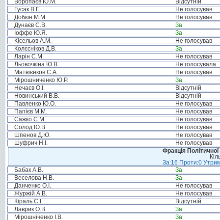
Воропаєв Ю.М.
Відсутній
Гусак В.Г.
Не голосував
Добкін М.М.
Не голосував
Дунаєв С.В.
За
Іоффе Ю.Я.
За
Кісельов А.М.
Не голосував
Колєсніков Д.В.
За
Ларін С.М.
Не голосував
Льовочкіна Ю.В.
Не голосувала
Матвієнков С.А.
Не голосував
Мірошниченко Ю.Р.
За
Нечаєв О.І.
Відсутній
Новинський В.В.
Відсутній
Павленко Ю.О.
Не голосував
Папієв М.М.
Не голосував
Сажко С.М.
Не голосував
Солод Ю.В.
Не голосував
Шпенов Д.Ю.
Не голосував
Шуфрич Н.І.
Не голосував
Фракція Політичної
Кіл
За:16 Проти:0 Утрим
Бабак А.В.
За
Веселова Н.В.
За
Данченко О.І.
Не голосував
Журжій А.В.
Не голосував
Кіраль С.І.
Відсутній
Лаврик О.В.
За
Мірошніченко І.В.
За