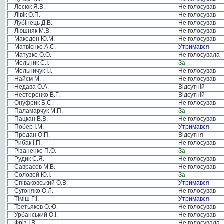
Лесюк Я.В.
Не голосував
Лівік О.П.
Не голосував
Лубінець Д.В.
Не голосував
Люшняк М.В.
Не голосував
Македон Ю.М.
Не голосував
Матвієнко А.С.
Утримався
Матузко О.О.
Не голосувала
Мельник С.І.
За
Мельничук І.І.
Не голосував
Найєм М. .
Не голосував
Недава О.А.
Відсутній
Нестеренко В.Г.
Відсутній
Онуфрик Б.С.
Не голосував
Паламарчук М.П.
За
Пацкан В.В.
Не голосував
Побер І.М.
Утримався
Продан О.П.
Відсутня
Рибак І.П.
Не голосував
Різаненко П.О.
За
Рудик С.Я.
Не голосував
Саврасов М.В.
Не голосував
Соловей Ю.І.
За
Співаковський О.В.
Утримався
Сугоняко О.Л.
Не голосував
Тіміш Г.І.
Утримався
Третьяков О.Ю.
Не голосував
Урбанський О.І.
Не голосував
Фріз І.В.
Не голосувала