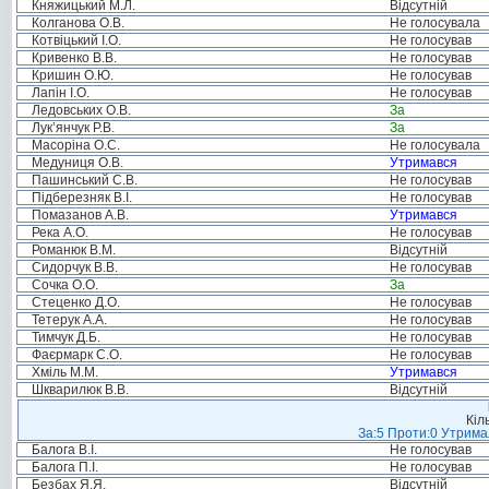
Княжицький М.Л.
Відсутній
Колганова О.В.
Не голосувала
Котвіцький І.О.
Не голосував
Кривенко В.В.
Не голосував
Кришин О.Ю.
Не голосував
Лапін І.О.
Не голосував
Ледовських О.В.
За
Лук’янчук Р.В.
За
Масоріна О.С.
Не голосувала
Медуниця О.В.
Утримався
Пашинський С.В.
Не голосував
Підберезняк В.І.
Не голосував
Помазанов А.В.
Утримався
Река А.О.
Не голосував
Романюк В.М.
Відсутній
Сидорчук В.В.
Не голосував
Сочка О.О.
За
Стеценко Д.О.
Не голосував
Тетерук А.А.
Не голосував
Тимчук Д.Б.
Не голосував
Фаєрмарк С.О.
Не голосував
Хміль М.М.
Утримався
Шкварилюк В.В.
Відсутній
Кіл
За:5 Проти:0 Утримал
Балога В.І.
Не голосував
Балога П.І.
Не голосував
Безбах Я.Я.
Відсутній