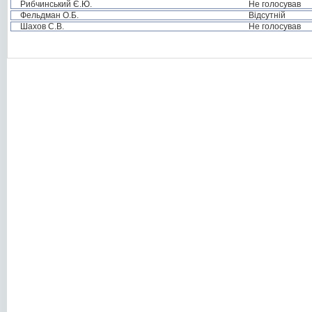
Рибчинський Є.Ю.
Не голосував
Фельдман О.Б.
Відсутній
Шахов С.В.
Не голосував