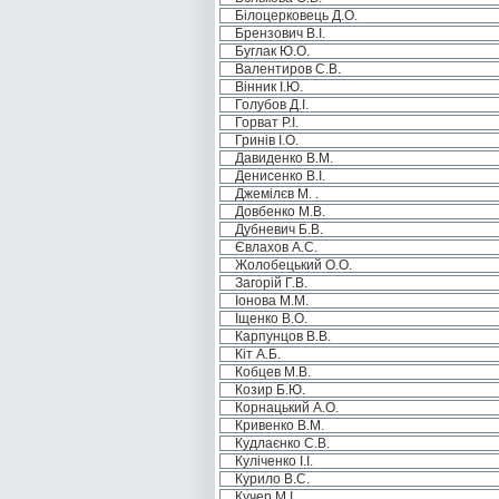
Білоцерковець Д.О.
Брензович В.І.
Буглак Ю.О.
Валентиров С.В.
Вінник І.Ю.
Голубов Д.І.
Горват Р.І.
Гринів І.О.
Давиденко В.М.
Денисенко В.І.
Джемілєв М. .
Довбенко М.В.
Дубневич Б.В.
Євлахов А.С.
Жолобецький О.О.
Загорій Г.В.
Іонова М.М.
Іщенко В.О.
Карпунцов В.В.
Кіт А.Б.
Кобцев М.В.
Козир Б.Ю.
Корнацький А.О.
Кривенко В.М.
Кудлаєнко С.В.
Куліченко І.І.
Курило В.С.
Кучер М.І.