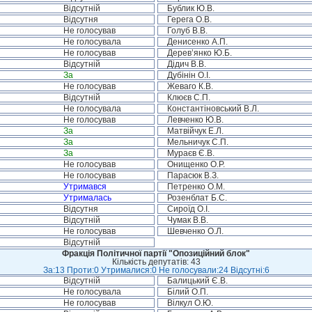
Відсутній
Бублик Ю.В.
Відсутня
Герега О.В.
Не голосував
Голуб В.В.
Не голосувала
Денисенко А.П.
Не голосував
Дерев’янко Ю.Б.
Відсутній
Дідич В.В.
За
Дубінін О.І.
Не голосував
Жеваго К.В.
Відсутній
Клюєв С.П.
Не голосувала
Константіновський В.Л.
Не голосував
Левченко Ю.В.
За
Матвійчук Е.Л.
За
Мельничук С.П.
За
Мураєв Є.В.
Не голосував
Онищенко О.Р.
Не голосував
Парасюк В.З.
Утримався
Петренко О.М.
Утрималась
Розенблат Б.С.
Відсутня
Сироїд О.І.
Відсутній
Чумак В.В.
Не голосував
Шевченко О.Л.
Відсутній
Фракція Політичної партії "Опозиційний блок"
Кількість депутатів: 43
За:13 Проти:0 Утрималися:0 Не голосували:24 Відсутні:6
Відсутній
Балицький Є.В.
Не голосувала
Білий О.П.
Не голосував
Вілкул О.Ю.