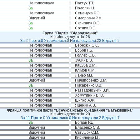
Не голосувала
Пастух Т.Т.
За
Подоляк І.І.
Не голосувала
Семенуха Р.С.
Відсутній
Сидорович Р.М.
За
Скрипник О.О.
За
Сотник О.С.
Група "Партія "Відродження"
Кількість депутатів: 26
За:2 Проти:0 Утрималися:0 Не голосували:22 Відсутні:2
Не голосував
Березкін С.С.
Не голосував
Бобов Г.Б.
Не голосував
Гєллєр Є.Б.
За
Зубик В.В.
Не голосував
Кацуба В.М.
Не голосував
Клімов Л.М.
Не голосував
Ланьо М.І.
Відсутній
Ничипоренко В.М.
За
Писаренко В.В.
Не голосував
Развадовський В.Й.
Не голосував
Хомутиннік В.Ю.
Не голосував
Шипко А.Ф.
Не голосував
Яценко А.В.
Фракція політичної партії "Всеукраїнське об’єднання "Батьківщина"
Кількість депутатів: 20
За:11 Проти:0 Утрималися:0 Не голосували:2 Відсутні:7
За
Богдан Р.Д.
Відсутній
Власенко С.В.
Відсутній
Євтушок С.М.
Відсутній
Кириленко І.Г.