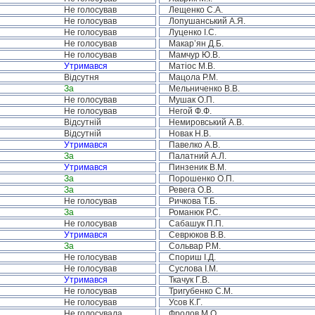
Не голосував
Лещенко С.А.
Не голосував
Лопушанський А.Я.
Не голосував
Луценко І.С.
Не голосував
Макар’ян Д.Б.
Не голосував
Мамчур Ю.В.
Утримався
Матіос М.В.
Відсутня
Мацола Р.М.
За
Мельниченко В.В.
Не голосував
Мушак О.П.
Не голосував
Негой Ф.Ф.
Відсутній
Немировський А.В.
Відсутній
Новак Н.В.
Утримався
Павелко А.В.
За
Палатний А.Л.
Утримався
Пинзеник В.М.
За
Порошенко О.П.
За
Ревега О.В.
Не голосував
Ричкова Т.Б.
За
Романюк Р.С.
Не голосував
Сабашук П.П.
Утримався
Севрюков В.В.
За
Сольвар Р.М.
Не голосував
Спориш І.Д.
Не голосував
Суслова І.М.
Утримався
Ткачук Г.В.
Не голосував
Тригубенко С.М.
Не голосував
Усов К.Г.
Не голосувала
Фролов М.О.