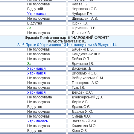
Не голосував
Чекіта Г.Л.
Відсутній
Червакова О.В.
Утримався
Чубаров Р.А.
Не голосував
Шинькович А.В.
Відсутня
Юрик Т.З.
За
Юрчишин П.В.
Не голосував
Яриніч К.В.
Фракція Політичної партії "НАРОДНИЙ ФРОНТ"
Кількість депутатів: 81
За:6 Проти:0 Утрималися:13 Не голосували:48 Відсутні:14
Не голосував
Бабенко В.Б.
Не голосував
Бендюженко Ф.В.
Не голосував
Бойко О.П.
За
Бриченко І.В.
Утримався
Васюник І.В.
Утримався
Висоцький С.В.
Не голосував
Войцеховська С.М.
Не голосував
Геращенко А.Ю.
Не голосував
Гузь І.В.
Утримався
Дейдей Є.С.
Не голосувала
Дзензерський Д.В.
Не голосував
Дирів А.Б.
Відсутня
Драюк С.Є.
Не голосував
Єдаков Я.Ю.
Не голосував
Ємець Л.О.
Утрималась
Заставний Р.Й.
Не голосував
Кадикало М.О.
Відсутня
Кірш О.В.