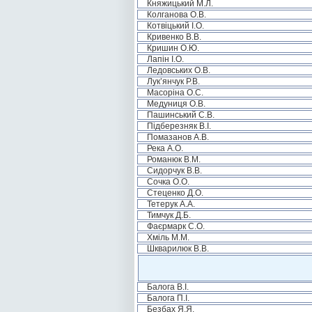
Княжицький М.Л.
Колганова О.В.
Котвіцький І.О.
Кривенко В.В.
Кришин О.Ю.
Лапін І.О.
Ледовських О.В.
Лук’янчук Р.В.
Масоріна О.С.
Медуниця О.В.
Пашинський С.В.
Підберезняк В.І.
Помазанов А.В.
Река А.О.
Романюк В.М.
Сидорчук В.В.
Сочка О.О.
Стеценко Д.О.
Тетерук А.А.
Тимчук Д.Б.
Фаєрмарк С.О.
Хміль М.М.
Шкварилюк В.В.
Балога В.І.
Балога П.І.
Безбах Я.Я.