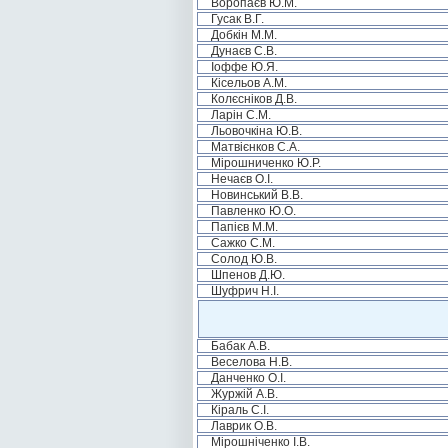
Воропаєв Ю.М.
Гусак В.Г.
Добкін М.М.
Дунаєв С.В.
Іоффе Ю.Я.
Кісельов А.М.
Колєсніков Д.В.
Ларін С.М.
Льовочкіна Ю.В.
Матвієнков С.А.
Мірошниченко Ю.Р.
Нечаєв О.І.
Новинський В.В.
Павленко Ю.О.
Папієв М.М.
Сажко С.М.
Солод Ю.В.
Шпенов Д.Ю.
Шуфрич Н.І.
Бабак А.В.
Веселова Н.В.
Данченко О.І.
Журжій А.В.
Кіраль С.І.
Лаврик О.В.
Мірошніченко І.В.