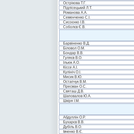
Острікова Т.Г.
Підлісецький Л.Т.
Романова А.А.
Семенченко С.І.
Сисоєнко І.В.
Соболєв Є.В.
Барвіненко В.Д.
Біловол О.М.
Бондар В.В.
Гуляєв В.О.
Ільюк А.О.
Кіссе А.І.
Кулініч О.І.
Мисик В.Ю.
Остапчук В.М.
Пресман О.С.
Святаш Д.В.
Шаповалов Ю.А.
Шкіря І.М.
Абдуллін О.Р.
Бухарєв В.В.
Дубіль В.О.
Івченко В.Є.