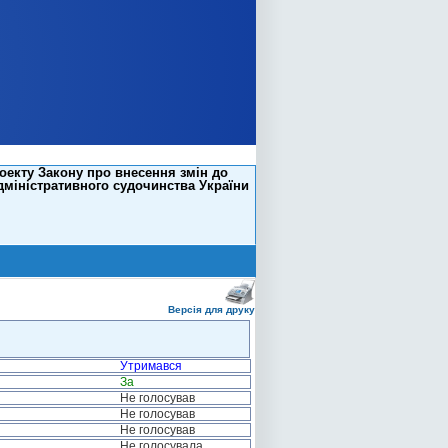
оекту Закону про внесення змін до
дміністративного судочинства України
Версія для друку
Утримався
За
Не голосував
Не голосував
Не голосував
Не голосувала