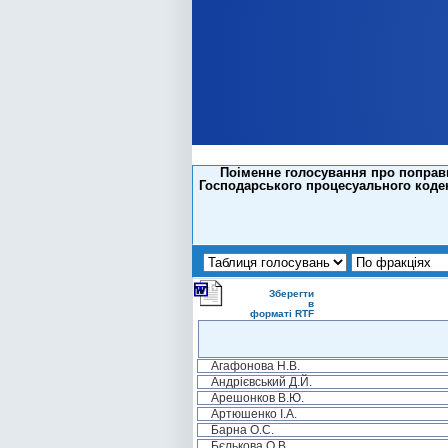
Поіменне голосування про поправк
Господарського процесуального кодек
Зберегти
в
форматі RTF
Агафонова Н.В.
Андрієвський Д.Й.
Арешонков В.Ю.
Артюшенко І.А.
Барна О.С.
Бєлькова О.В.