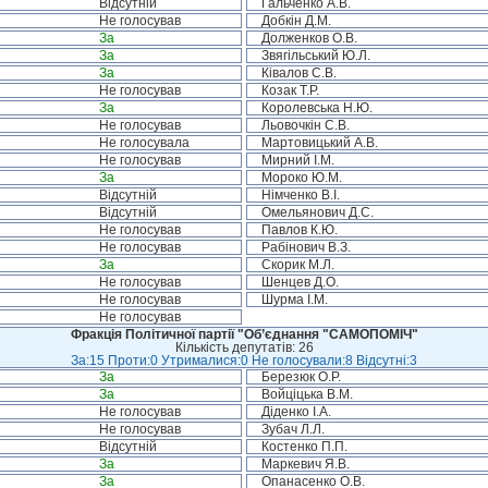
Відсутній
Гальченко А.В.
Не голосував
Добкін Д.М.
За
Долженков О.В.
За
Звягільський Ю.Л.
За
Ківалов С.В.
Не голосував
Козак Т.Р.
За
Королевська Н.Ю.
Не голосував
Льовочкін С.В.
Не голосувала
Мартовицький А.В.
Не голосував
Мирний І.М.
За
Мороко Ю.М.
Відсутній
Німченко В.І.
Відсутній
Омельянович Д.С.
Не голосував
Павлов К.Ю.
Не голосував
Рабінович В.З.
За
Скорик М.Л.
Не голосував
Шенцев Д.О.
Не голосував
Шурма І.М.
Не голосував
Фракція Політичної партії "Об’єднання "САМОПОМІЧ"
Кількість депутатів: 26
За:15 Проти:0 Утрималися:0 Не голосували:8 Відсутні:3
За
Березюк О.Р.
За
Войціцька В.М.
Не голосував
Діденко І.А.
Не голосував
Зубач Л.Л.
Відсутній
Костенко П.П.
За
Маркевич Я.В.
За
Опанасенко О.В.