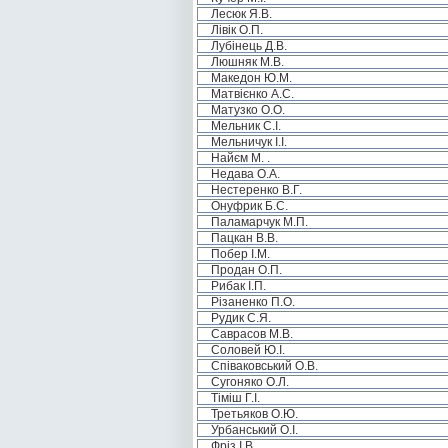
Лесюк Я.В.
Лівік О.П.
Лубінець Д.В.
Люшняк М.В.
Македон Ю.М.
Матвієнко А.С.
Матузко О.О.
Мельник С.І.
Мельничук І.І.
Найєм М. .
Недава О.А.
Нестеренко В.Г.
Онуфрик Б.С.
Паламарчук М.П.
Пацкан В.В.
Побер І.М.
Продан О.П.
Рибак І.П.
Різаненко П.О.
Рудик С.Я.
Саврасов М.В.
Соловей Ю.І.
Співаковський О.В.
Сугоняко О.Л.
Тіміш Г.І.
Третьяков О.Ю.
Урбанський О.І.
Фріз І.В.