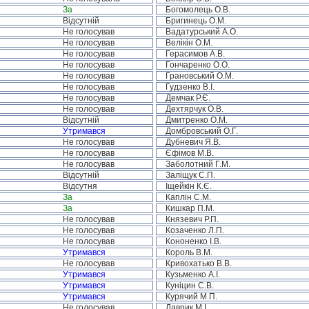
За
Богомолець О.В.
Відсутній
Бригинець О.М.
Не голосував
Вадатурський А.О.
Не голосував
Велікін О.М.
Не голосував
Герасимов А.В.
Не голосував
Гончаренко О.О.
Не голосував
Грановський О.М.
Не голосував
Гудзенко В.І.
Не голосував
Демчак Р.Є.
Не голосував
Дехтярчук О.В.
Відсутній
Дмитренко О.М.
Утримався
Домбровський О.Г.
Не голосував
Дубневич Я.В.
Не голосував
Єфімов М.В.
Не голосував
Заболотний Г.М.
Відсутній
Заліщук С.П.
Відсутня
Іщейкін К.Є.
За
Каплін С.М.
За
Кишкар П.М.
Не голосував
Князевич Р.П.
Не голосував
Козаченко Л.П.
Не голосував
Кононенко І.В.
Утримався
Король В.М.
Не голосував
Кривохатько В.В.
Утримався
Кузьменко А.І.
Утримався
Куніцин С.В.
Утримався
Курячий М.П.
Не голосував
Лаврик М.І.