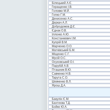
Білецький А.Є.
Геращенко І.В.
Головко М.Й.
Гопко Г.М.
Денисенко А.С.
Деркач А.Л.
Добродомов Д.Є.
Єднак О.В.
Іллєнко А.Ю.
Констанкевич І.М.
Купрій В.М.
Марченко О.О.
Матківський Б.М.
Міщенко С.Г.
Мусій О.С.
Осуховський О.І.
Парубій А.В.
Пташник В.Ю.
Савченко Н.В.
Тарута С.О.
Шевченко В.Л.
Ярош Д.А.
Бакулін Є.М.
Бахтеєва Т.Д.
Бойко Ю.А.