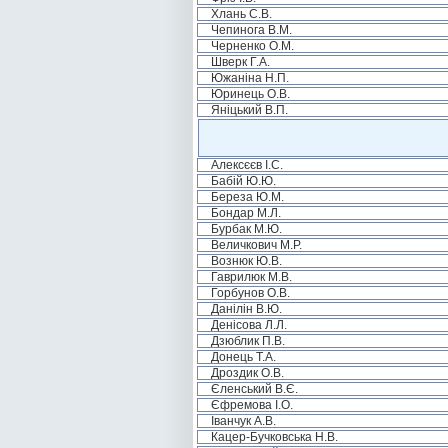
Хлань С.В.
Чепинога В.М.
Черненко О.М.
Шверк Г.А.
Южаніна Н.П.
Юринець О.В.
Яніцький В.П.
Алексєєв І.С.
Бабій Ю.Ю.
Береза Ю.М.
Бондар М.Л.
Бурбак М.Ю.
Величкович М.Р.
Вознюк Ю.В.
Гаврилюк М.В.
Горбунов О.В.
Данілін В.Ю.
Денісова Л.Л.
Дзюблик П.В.
Донець Т.А.
Дроздик О.В.
Єленський В.Є.
Єфремова І.О.
Іванчук А.В.
Кацер-Бучковська Н.В.