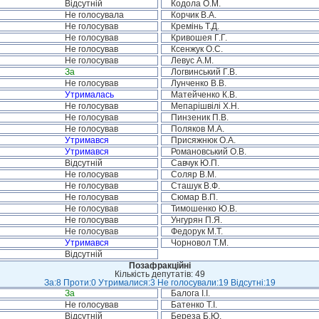
Відсутній
Кодола О.М.
Не голосувала
Корчик В.А.
Не голосував
Кремінь Т.Д.
Не голосував
Кривошея Г.Г.
Не голосував
Ксенжук О.С.
Не голосував
Левус А.М.
За
Логвинський Г.В.
Не голосував
Лунченко В.В.
Утрималась
Матейченко К.В.
Не голосував
Мепарішвілі Х.Н.
Не голосував
Пинзеник П.В.
Не голосував
Поляков М.А.
Утримався
Присяжнюк О.А.
Утримався
Романовський О.В.
Відсутній
Савчук Ю.П.
Не голосував
Соляр В.М.
Не голосував
Сташук В.Ф.
Не голосував
Сюмар В.П.
Не голосував
Тимошенко Ю.В.
Не голосував
Унгурян П.Я.
Не голосував
Федорук М.Т.
Утримався
Чорновол Т.М.
Відсутній
Позафракційні
Кількість депутатів: 49
За:8 Проти:0 Утрималися:3 Не голосували:19 Відсутні:19
За
Балога І.І.
Не голосував
Батенко Т.І.
Відсутній
Береза Б.Ю.