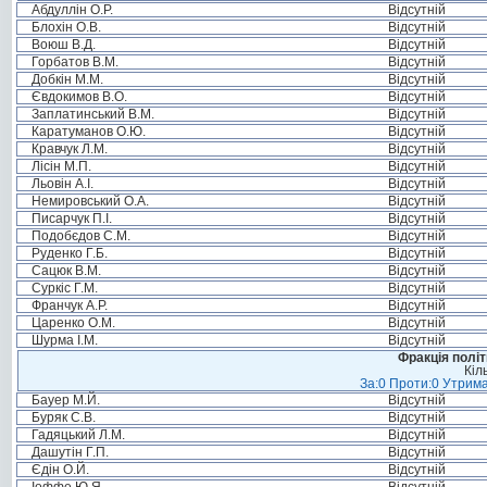
Абдуллін О.Р.
Відсутній
Блохін О.В.
Відсутній
Воюш В.Д.
Відсутній
Горбатов В.М.
Відсутній
Добкін М.М.
Відсутній
Євдокимов В.О.
Відсутній
Заплатинський В.М.
Відсутній
Каратуманов О.Ю.
Відсутній
Кравчук Л.М.
Відсутній
Лісін М.П.
Відсутній
Льовін А.І.
Відсутній
Немировський О.А.
Відсутній
Писарчук П.І.
Відсутній
Подобєдов С.М.
Відсутній
Руденко Г.Б.
Відсутній
Сацюк В.М.
Відсутній
Суркіс Г.М.
Відсутній
Франчук А.Р.
Відсутній
Царенко О.М.
Відсутній
Шурма І.М.
Відсутній
Фракція політ
Кіл
За:0 Проти:0 Утрима
Бауер М.Й.
Відсутній
Буряк С.В.
Відсутній
Гадяцький Л.М.
Відсутній
Дашутін Г.П.
Відсутній
Єдін О.Й.
Відсутній