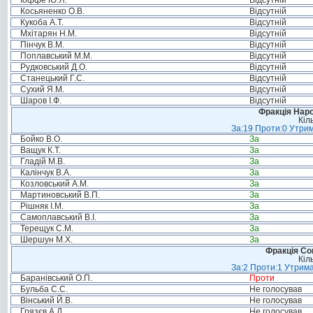
Іоффе Ю.Я.
Відсутній
Косьяненко О.В.
Відсутній
Кукоба А.Т.
Відсутній
Мхітарян Н.М.
Відсутній
Пінчук В.М.
Відсутній
Поплавський М.М.
Відсутній
Рудковський Д.О.
Відсутній
Станецький Г.С.
Відсутній
Сухий Я.М.
Відсутній
Шаров І.Ф.
Відсутній
Фракція Народ
Кіл
За:19 Проти:0 Утрим
Бойко В.О.
За
Ващук К.Т.
За
Гладій М.В.
За
Калінчук В.А.
За
Козловський А.М.
За
Мартиновський В.П.
За
Рішняк І.М.
За
Самоплавський В.І.
За
Терещук С.М.
За
Шершун М.Х.
За
Фракція Соц
Кіл
За:2 Проти:1 Утрима
Баранівський О.П.
Проти
Бульба С.С.
Не голосував
Вінський Й.В.
Не голосував
Грязєв А.Д.
Не голосував