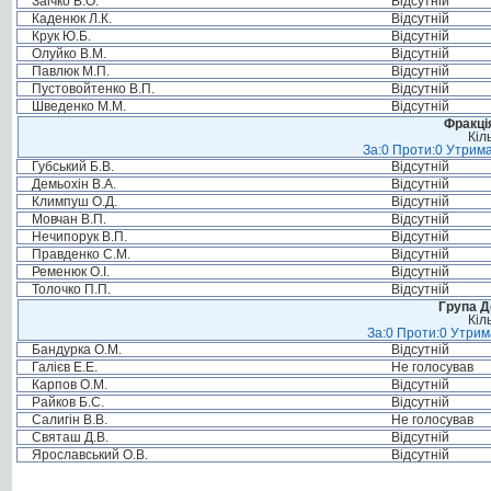
Заічко В.О.
Відсутній
Каденюк Л.К.
Відсутній
Крук Ю.Б.
Відсутній
Олуйко В.М.
Відсутній
Павлюк М.П.
Відсутній
Пустовойтенко В.П.
Відсутній
Шведенко М.М.
Відсутній
Фракція
Кіл
За:0 Проти:0 Утрима
Губський Б.В.
Відсутній
Демьохін В.А.
Відсутній
Климпуш О.Д.
Відсутній
Мовчан В.П.
Відсутній
Нечипорук В.П.
Відсутній
Правденко С.М.
Відсутній
Ременюк О.І.
Відсутній
Толочко П.П.
Відсутній
Група Д
Кіл
За:0 Проти:0 Утрим
Бандурка О.М.
Відсутній
Галієв Е.Е.
Не голосував
Карпов О.М.
Відсутній
Райков Б.С.
Відсутній
Салигін В.В.
Не голосував
Святаш Д.В.
Відсутній
Ярославський О.В.
Відсутній