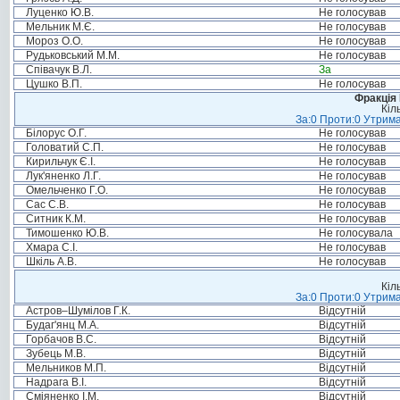
Луценко Ю.В.
Не голосував
Мельник М.Є.
Не голосував
Мороз О.О.
Не голосував
Рудьковський М.М.
Не голосував
Співачук В.Л.
За
Цушко В.П.
Не голосував
Фракція
Кіл
За:0 Проти:0 Утрима
Білорус О.Г.
Не голосував
Головатий С.П.
Не голосував
Кирильчук Є.І.
Не голосував
Лук'яненко Л.Г.
Не голосував
Омельченко Г.О.
Не голосував
Сас С.В.
Не голосував
Ситник К.М.
Не голосував
Тимошенко Ю.В.
Не голосувала
Хмара С.І.
Не голосував
Шкіль А.В.
Не голосував
Кіл
За:0 Проти:0 Утрима
Астров–Шумілов Г.К.
Відсутній
Будаг'янц М.А.
Відсутній
Горбачов В.С.
Відсутній
Зубець М.В.
Відсутній
Мельников М.П.
Відсутній
Надрага В.І.
Відсутній
Сміяненко І.М.
Відсутній