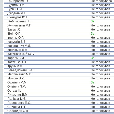
Григорович Л.С.
Не голосувала
Гудима О.М.
Не голосував
Гурвіц Е.Й.
Не голосував
Джоджик Я.І.
Не голосував
Єхануров Ю.І.
Не голосував
Жебрівський П.І.
За
Жулинський М.Г.
Не голосував
Заєць І.О.
Не голосував
Зімін О.П.
За
Івченко О.Г.
Не голосував
Капустін В.В.
Не голосував
Катеринчук М.Д.
Не голосував
Кендзьор Я.М.
Не голосував
Ключковський Ю.Б.
Не голосував
Король В.М.
За
Костенко Ю.І.
Не голосував
Круць М.Ф.
Не голосував
Лебедівський В.А.
Не голосував
Мартиненко М.В.
Не голосував
Мойсик В.Р.
Не голосував
Одайник М.М.
За
Олійник П.М.
Не голосував
Осташ І.І.
Не голосував
Пинзеник В.М.
Не голосував
Поліщук М.Є.
Не голосував
Порошенко П.О.
Не голосував
Сабашук П.П.
Не голосував
Слободян О.В.
Не голосував