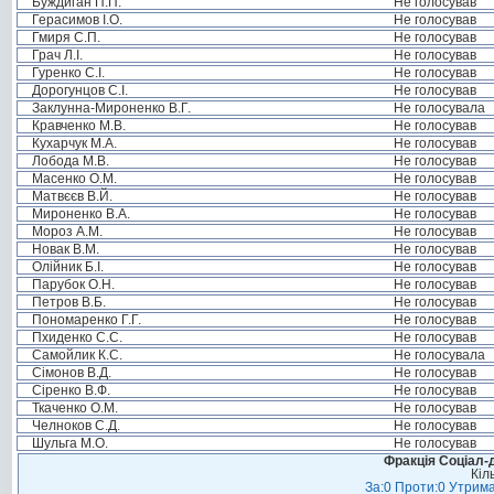
Буждиган П.П.
Не голосував
Герасимов І.О.
Не голосував
Гмиря С.П.
Не голосував
Грач Л.І.
Не голосував
Гуренко С.І.
Не голосував
Дорогунцов С.І.
Не голосував
Заклунна-Мироненко В.Г.
Не голосувала
Кравченко М.В.
Не голосував
Кухарчук М.А.
Не голосував
Лобода М.В.
Не голосував
Масенко О.М.
Не голосував
Матвєєв В.Й.
Не голосував
Мироненко В.А.
Не голосував
Мороз А.М.
Не голосував
Новак В.М.
Не голосував
Олійник Б.І.
Не голосував
Парубок О.Н.
Не голосував
Петров В.Б.
Не голосував
Пономаренко Г.Г.
Не голосував
Пхиденко С.С.
Не голосував
Самойлик К.С.
Не голосувала
Сімонов В.Д.
Не голосував
Сіренко В.Ф.
Не голосував
Ткаченко О.М.
Не голосував
Челноков С.Д.
Не голосував
Шульга М.О.
Не голосував
Фракція Соціал-д
Кіл
За:0 Проти:0 Утрима