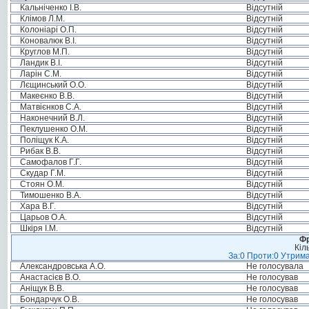
Кальніченко І.В.
Відсутній
Клімов Л.М.
Відсутній
Колоніарі О.П.
Відсутній
Коновалюк В.І.
Відсутній
Круглов М.П.
Відсутній
Ландик В.І.
Відсутній
Ларін С.М.
Відсутній
Лєщинський О.О.
Відсутній
Макеєнко В.В.
Відсутній
Матвієнков С.А.
Відсутній
Наконечний В.Л.
Відсутній
Пеклушенко О.М.
Відсутній
Поліщук К.А.
Відсутній
Рибак В.В.
Відсутній
Самофалов Г.Г.
Відсутній
Скудар Г.М.
Відсутній
Стоян О.М.
Відсутній
Тимошенко В.А.
Відсутній
Хара В.Г.
Відсутній
Царьов О.А.
Відсутній
Шкіря І.М.
Відсутній
Фр
Кіл
За:0 Проти:0 Утрима
Александровська А.О.
Не голосувала
Анастасієв В.О.
Не голосував
Аніщук В.В.
Не голосував
Бондарчук О.В.
Не голосував