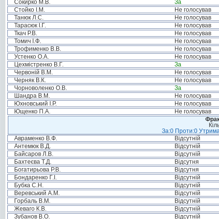
Сокирко М.В.
За
Стойко І.М.
Не голосував
Танюк Л.С.
Не голосував
Тарасюк І.Г.
Не голосував
Ткач Р.В.
Не голосував
Томич І.Ф.
Не голосував
Трофименко В.В.
Не голосував
Устенко О.А.
Не голосував
Цехмістренко В.Г.
За
Червоній В.М.
Не голосував
Черняк В.К.
Не голосував
Чорноволенко О.В.
За
Шандра В.М.
Не голосував
Юхновський І.Р.
Не голосував
Ющенко П.А.
Не голосував
Фрак
Кіл
За:0 Проти:0 Утрима
Авраменко В.Ф.
Відсутній
Антемюк В.Д.
Відсутній
Байсаров Л.В.
Відсутній
Бахтеєва Т.Д.
Відсутня
Богатирьова Р.В.
Відсутня
Бондаренко Г.І.
Відсутній
Бубка С.Н.
Відсутній
Веревський А.М.
Відсутній
Горбаль В.М.
Відсутній
Жеваго К.В.
Відсутній
Зубанов В.О.
Відсутній