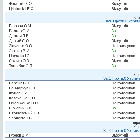
Фоменко К.О.
Відсутня
Цкітішвілі Е.О.
Відсутній
Кіл
За:6 Проти:0 Утрим
Біловол О.М.
Відсутній
Волков О.М.
За
Деркач Л.В.
За
Довгий С.О.
Відсутній
Зінченко О.О.
Не голосував
Литвин В.М.
За
Насалик І.С.
Не голосував
Салмін О.В.
Відсутній
Тягнибок О.Я.
За
Кіл
За:1 Проти:0 Утрима
Бартків В.П.
Не голосував
Бондарчук С.В.
Не голосував
Іванов С.А.
Не голосував
Козаченко О.О.
Не голосував
Омельченко О.О.
Не голосував
Сівкович В.Л.
За
Сташевський С.Т.
Не голосував
Чорновіл Т.В.
Не голосував
Фра
Кіл
За:4 Проти:0 Утрима
Гуреєв В.М.
Відсутній