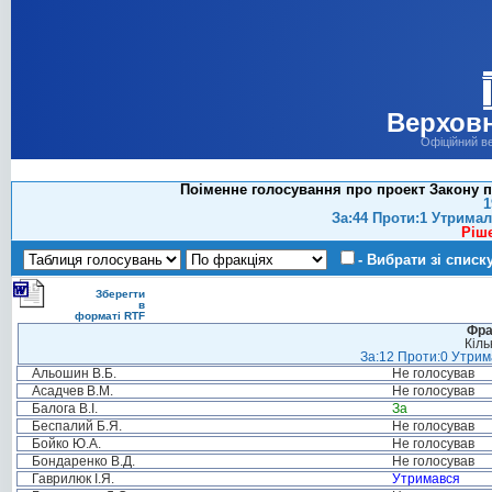
Верховн
Офіційний в
Поіменне голосування про проект Закону пр
1
За:44 Проти:1 Утримал
Ріш
- Вибрати зі списк
Зберегти
в
форматі RTF
Фра
Кіль
За:12 Проти:0 Утрима
Альошин В.Б.
Не голосував
Асадчев В.М.
Не голосував
Балога В.І.
За
Беспалий Б.Я.
Не голосував
Бойко Ю.А.
Не голосував
Бондаренко В.Д.
Не голосував
Гаврилюк І.Я.
Утримався